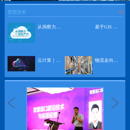
智慧技术
进入
智
从洞察力到生产力 伊利大数据的价值创造
基于GIS 的小城市交通网络分析研究
...
...
慧技术
12月2日，中国经济和金融领域最具权威性和前瞻性的年度盛会——第七届财新峰会在北京举行，围绕“改革执行力”这一主题，全国著名学者、知名企业家就“数字革命”等话题展开激烈讨论，共同为中国经济转型升级探寻新路径。全球乳业8强伊利集团从前瞻性的角度对大数据的价值创造进行了系统性的思考，大胆提出从洞察力到生产力的战略构想。伊利认为，数据本身并没有任何意义。只有不断分析和洞察这些数据，将其转化为信息和知识，再用来指导行为、解决实际问题，才能产生真正的价值。数据来源：线上+线下除了整合500多万销售终端、10亿级消费者和数量庞大的合作伙伴提供的信息，伊利还与百度、苏宁、天猫、唯品会、同程旅游等展开深入合作，建立互联网生态圈，实现了精准的用户需求画像和配套的产品策略，利用大数据技术深度挖掘消费者行为，洞察消费者需求。数据使用：产业链共赢伊利与全球大型零售商密切合作，进行资源整合与大数据信息共享，有针对性地调整货架摆放、促销设计等，为乳制品零售渠道提供关于消费场景和消费体验优化的全方位解决方案，提升消费者购物体验和满意度，强化消费者的忠诚度，最终实现供应商、零售商与消费者多方的共赢。而在互联网上，通过抓取和分析母婴人群的大数据信息，判断目标人群主要的营养需求，伊利构建了“母婴生态圈”——当一位新妈妈在平台上搜索相关营养信息时，大数据分析系统会根据她搜索和关注的内容，判断宝宝当前最关键的营养补充需求，并快速对接销售平台，完成从需求建立、到需求分析再到销售的循环闭合。数据价值：重要生产力2015年，伊利营业总收入达到603.6亿元。其中，安慕希零售额同比增长460%，金领冠珍护零售额同比增长27%，托菲尔零售额同比增长921%；在荷兰合作银行发布的2016年度“全球乳业20强”榜单中，伊利排名跃升至全球乳业8强。在市场的另一端，大数据还实现了与消费者的有效连接，使得伊利的企业品牌形象深入人心。根据凯度发布《2016 全球品牌足迹报告》显示，过去一年，消费者购买该品牌超过11亿人次——伊利成为中国消费者选择最多的品牌。大数据的广泛运用已经成为伊利重要的生产力构成，未来还将形成伊利集团实现从百亿级企业向千亿级企业跨越的重要驱动。（摘自：光明网）
导 读 本文对湖州市织里镇镇区现状交通网络、用地布局和人口分布等进行分析，利用GIS 软件构建交通网络，以道路密度与面积率为主要指标，通过叠加分析、核密度分析、可达性分析等空间分析方法，结合现状存在的问题对交通网络进行优化。结果表明，现状镇区核心区域属于典型的“窄马路、密路网”布局模式，交通通达性与可达性呈负相关，核心区交通网络优化后能够满足通行和停车需要，同时完善和优化镇区交通网络，使镇区用地布局更加合理，以更好地服务于工业、商业和居住等需求。织里镇作为中国童装名镇，现状镇区常住人口约30 万人，是浙江省首批小城市试点镇之一，具有高人口密度、高度混杂的土地利用以及高度混杂的居住与就业特征，使城市居民的出行距离较短、出行次数偏高。随着现代工业园区的建设、分离程度很高的居住地区和就业地区的逐渐形成，使居民的出行距离有所增加，主要的交通干道开始出现潮汐式交通流，对城市的交通运输系统产生了新的影响，给城市交通的发展带来了巨大的压力。本文将织里镇区建设用地布局、人口分布、交通网络等现状数据建立GIS 数据库[1]，利用GIS 空间分析方法[2]，对织里镇区范围内交通网络进行进一步分析研究。01 研究区交通网络现状分析1.1 现状用地布局与人口分布区域用地布局、人口分布与交通网络的形成三者相互影响、密切相关[3]，因此首先分析研究区现状用地布局与人口分布状况。图1 镇区建设用地现状布局图研究区总面积为2775.58 公顷，镇区现状布局如图1 所示（红线为镇区范围线，蓝线为核心区范围线，下同），其用地构成如表1，可以看出，现状建成区以工业用地为主，其比重达到37.63%，其中主要是童装加工为代表的一类工业用地，占工业用地比重约80%；纯居住用地占比不足，经实地调查，织里镇童装加工沿袭传统的家庭小作坊模式，属于典型的劳动密集型产业，其居住用地要以三合一的用地形式存在主（即一层以童装市场门面为主，二层空间为童装生产，三层、四层空间为居住空间），且公共管理与公共服务用地和绿地与广场用地严重不足，这种用地模式所带来的直接影响是居住环境质量不高，基于上述的现状建成区的用地构成，研究区居住、工作、生活环境亟需改善。图2 现状人口分布与功能业态叠加至2016 年年末，研究区范围内人口为30.22 万人，其中户籍人口为4.23 人，外来常住...
云计算｜边缘计算将为物联网行业带来巨大增长
物流走向未来的“魔法师”
频道
...
...
数据量迅速增长，据估计，到2025年，全球每天将产生463 EB的数据。智能建筑是数字世界的积极参与者：到2018年底，作为物联网建筑自动化一部分部署的传感器、执行器、模块、网关和其他连网设备的安装基数估计为1.51亿个，预计到2022年这一数字将达到4.83亿。随着如此多的建筑业主正在寻找节约能源、降低运营支出并达到可持续发展目标的方法，因此，毫无疑问，对物联网数据的依赖正在增加。事实上，现在生成的海量数据是边缘计算的主要推动力。在本文中，我们将定义边缘计算及其在物联网中的作用，以及为什么它有可能为整个物联网行业带来巨大的增长，并讨论设施管理中的一些潜在用例。边缘计算与物联网有什么关系？边缘计算是一个新概念，指的是某些物联网设备无需将数据发送到云端即可处理和分析数据的能力。相反，处理发生在数据源或附近(靠近网络的“边缘”)，无论是在物联网设备本身，还是在同一建筑物内或附近其他地方的本地边缘服务器。这与典型的物联网云计算设置形成鲜明对比，在该设置中，传感器从建筑环境中收集数据并将其传输到附近的物联网网关，该网关聚合传感器数据并将其上传到云中，然后在云中对其进行处理和分析。在未来，构建网络基础架构很有可能将边缘和云计算结合在一起，大规模数据处理和分析在云中进行，而边缘设备在本地处理关键的、对时间敏感的数据。边缘计算的3大优势与云计算相比，边缘计算有几个显着的优势：1、由于数据不必传输太远，因此可以减少处理时间通过云传递数据可能需要几秒钟的时间，而边缘计算可能只需要几微秒的时间，这在某些情况下非常有价值(比如自动驾驶)。2、它提供了超越云计算的改进能力特别是，需要快速处理和响应的应用程序将受益于边缘计算。▲例如，无人驾驶汽车需要边缘计算能够提供近乎即时的处理能力，以便为安全驾驶做出决定。▲智慧城市可以利用边缘计算来减少集中处理的数据量，并通过更快地对问题作出反应来改善它们的服务。▲甚至医疗机构也可以利用本地处理的优势，为农村地区的居民提供更好的医疗服务，并向各地的患者实时推荐治疗方案。3、它降低了与数据处理相关的成本如上所述，智能建筑产生的数据量预计在未来几年内将会大幅增加，因此，处理成本也会相应增加。由于建筑物中可能有数百个物联网设备，因此更有效地分类和管理数据至关重要。通过利用边缘和云计算选项，并且只向云发送重要数据，建筑物所有者可以将与数据处理相关的成本降低。类似...
近日，电商巨头亚马逊宣布了一项重要举措：要求所有三方卖家从8月31日开始，将其包裹的投递速度提高40%。那么，亚马逊究竟是如何在保证销量的同时，提高整个平台物流效率的？其实，亚马逊不仅仅是电商平台，还是一家科技公司，其在业内率先使用了大数据，利用人工智能和云技术进行仓储物流的管理，创新推出了预测性调拨、跨区域配送、跨国境配送等服务，并由此建立了全球跨境云仓。可以说，大数据应用技术是亚马逊提升物流效率、应对供应链挑战的关键。所谓物流大数据，即运输、仓储、搬运装卸、包装及流通加工等物流环节中涉及的数据、信息等。大数据应用技术在物流行业可以提升物流效率、应对供应链挑战。同时，数据赋能物流行业，能够给行业带来新的机遇和挑战。数据是赋能的魔法，尤其是物流大数据应用，使物流企业能够提高效率，降低成本，并寻求新的商机，可以说，大数据正在成为物流行业最大的福利。联想到这几年物流行业的快速发展，处处可见的大物流、大流通、新物流、新渠道、新零售、无界零售等等，成立的前提都是数据应用，是数据的变现与数据沉淀的结果。现如今，大数据已经渗透到物流的各个环节，并已成为物流行业创新的基石。未来，物流行业对大数据的需求前景将会更加广阔，大数据对包括供应链在内的行业变革以及跨界融合已在进行之中。PetaBase-i助力提升码头业务运行效率 在全球化的今天，集装箱运输业约占世界海运贸易总值的一半以上，集装箱运输已成为海运供应链非常重要的一环。堆场是集装箱码头的基础资源，堆场集箱堆位的分配管理直接影响码头的运作效率。国内一家知名度较高的上市公司(以下简称z 客户)，拥有几十个面积多达上百万平方米的码头和集装箱场站资源，每年为全球客户提供价值数十亿的仓储码头服务。在接触PetaBase-i 之前，z 客户一直使用集装箱信息管理系统来监控吉箱场位情况并进行相关统计分析。信息管理系统使用的是传统关系型数据库,但随着数据增长到一定的量级时，对集装箱码头堆场堆放情况的分析越来越困难，现有的系统和数据库策略限制了z客户优化码头资源调度的能力。为了提高实时分析性能，z客户决定引入一套实时大数据平台，一个能提供实时查询、灵活扩展的解决方案。这个方案需要能适应企业的数据增长速度，并能够在不中断服务的情况下提供弹性伸缩能力。经过综合能力评估后，z客户选择了PetaBase-i。PetaBase-i 通过快速处理和...
>>