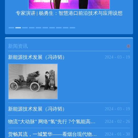
专家演讲 | 杨勇生：智慧港口前沿技术与应用设想
新闻资讯
进入
新
新能源技术发展（冯诗韬）
2024
-
03
-
19
闻资讯
频道
新能源技术发展（冯诗韬）
2024
-
03
-
19
物流“大动脉” 网络“氢”先行 7个氢能高速场景落地京津冀
2024
-
02
-
26
>>
货畅其流，一城繁华——看烟台现代物流发展
2024
-
01
-
30