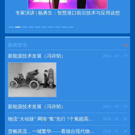
专家演讲 | 杨勇生：智慧港口前沿技术与应用设想
新闻资讯
进入
新
新能源技术发展（冯诗韬）
2024
-
03
-
19
闻资讯
频道
新能源技术发展（冯诗韬）
2024
-
03
-
19
物流“大动脉” 网络“氢”先行 7个氢能高速场景落地京津冀
2024
-
02
-
26
>>
货畅其流，一城繁华——看烟台现代物流发展
2024
-
01
-
30