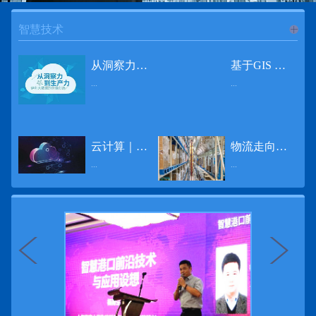
智慧技术
进入
智
从洞察力到生产力 伊利大数据的价值创造
基于GIS 的小城市交通网络分析研究
...
...
慧技术
12月2日，中国经济和金融领域最具权威性和前瞻性的年度盛会——第七届财新峰会在北京举行，围绕“改革执行力”这一主题，全国著名学者、知名企业家就“数字革命”等话题展开激烈讨论，共同为中国经济转型升级探寻新路径。全球乳业8强伊利集团从前瞻性的角度对大数据的价值创造进行了系统性的思考，大胆提出从洞察力到生产力的战略构想。伊利认为，数据本身并没有任何意义。只有不断分析和洞察这些数据，将其转化为信息和知识，再用来指导行为、解决实际问题，才能产生真正的价值。数据来源：线上+线下除了整合500多万销售终端、10亿级消费者和数量庞大的合作伙伴提供的信息，伊利还与百度、苏宁、天猫、唯品会、同程旅游等展开深入合作，建立互联网生态圈，实现了精准的用户需求画像和配套的产品策略，利用大数据技术深度挖掘消费者行为，洞察消费者需求。数据使用：产业链共赢伊利与全球大型零售商密切合作，进行资源整合与大数据信息共享，有针对性地调整货架摆放、促销设计等，为乳制品零售渠道提供关于消费场景和消费体验优化的全方位解决方案，提升消费者购物体验和满意度，强化消费者的忠诚度，最终实现供应商、零售商与消费者多方的共赢。而在互联网上，通过抓取和分析母婴人群的大数据信息，判断目标人群主要的营养需求，伊利构建了“母婴生态圈”——当一位新妈妈在平台上搜索相关营养信息时，大数据分析系统会根据她搜索和关注的内容，判断宝宝当前最关键的营养补充需求，并快速对接销售平台，完成从需求建立、到需求分析再到销售的循环闭合。数据价值：重要生产力2015年，伊利营业总收入达到603.6亿元。其中，安慕希零售额同比增长460%，金领冠珍护零售额同比增长27%，托菲尔零售额同比增长921%；在荷兰合作银行发布的2016年度“全球乳业20强”榜单中，伊利排名跃升至全球乳业8强。在市场的另一端，大数据还实现了与消费者的有效连接，使得伊利的企业品牌形象深入人心。根据凯度发布《2016 全球品牌足迹报告》显示，过去一年，消费者购买该品牌超过11亿人次——伊利成为中国消费者选择最多的品牌。大数据的广泛运用已经成为伊利重要的生产力构成，未来还将形成伊利集团实现从百亿级企业向千亿级企业跨越的重要驱动。（摘自：光明网）
导 读 本文对湖州市织里镇镇区现状交通网络、用地布局和人口分布等进行分析，利用GIS 软件构建交通网络，以道路密度与面积率为主要指标，通过叠加分析、核密度分析、可达性分析等空间分析方法，结合现状存在的问题对交通网络进行优化。结果表明，现状镇区核心区域属于典型的“窄马路、密路网”布局模式，交通通达性与可达性呈负相关，核心区交通网络优化后能够满足通行和停车需要，同时完善和优化镇区交通网络，使镇区用地布局更加合理，以更好地服务于工业、商业和居住等需求。织里镇作为中国童装名镇，现状镇区常住人口约30 万人，是浙江省首批小城市试点镇之一，具有高人口密度、高度混杂的土地利用以及高度混杂的居住与就业特征，使城市居民的出行距离较短、出行次数偏高。随着现代工业园区的建设、分离程度很高的居住地区和就业地区的逐渐形成，使居民的出行距离有所增加，主要的交通干道开始出现潮汐式交通流，对城市的交通运输系统产生了新的影响，给城市交通的发展带来了巨大的压力。本文将织里镇区建设用地布局、人口分布、交通网络等现状数据建立GIS 数据库[1]，利用GIS 空间分析方法[2]，对织里镇区范围内交通网络进行进一步分析研究。01 研究区交通网络现状分析1.1 现状用地布局与人口分布区域用地布局、人口分布与交通网络的形成三者相互影响、密切相关[3]，因此首先分析研究区现状用地布局与人口分布状况。图1 镇区建设用地现状布局图研究区总面积为2775.58 公顷，镇区现状布局如图1 所示（红线为镇区范围线，蓝线为核心区范围线，下同），其用地构成如表1，可以看出，现状建成区以工业用地为主，其比重达到37.63%，其中主要是童装加工为代表的一类工业用地，占工业用地比重约80%；纯居住用地占比不足，经实地调查，织里镇童装加工沿袭传统的家庭小作坊模式，属于典型的劳动密集型产业，其居住用地要以三合一的用地形式存在主（即一层以童装市场门面为主，二层空间为童装生产，三层、四层空间为居住空间），且公共管理与公共服务用地和绿地与广场用地严重不足，这种用地模式所带来的直接影响是居住环境质量不高，基于上述的现状建成区的用地构成，研究区居住、工作、生活环境亟需改善。图2 现状人口分布与功能业态叠加至2016 年年末，研究区范围内人口为30.22 万人，其中户籍人口为4.23 人，外来常住...
云计算｜边缘计算将为物联网行业带来巨大增长
物流走向未来的“魔法师”
频道
...
...
数据量迅速增长，据估计，到2025年，全球每天将产生463 EB的数据。智能建筑是数字世界的积极参与者：到2018年底，作为物联网建筑自动化一部分部署的传感器、执行器、模块、网关和其他连网设备的安装基数估计为1.51亿个，预计到2022年这一数字将达到4.83亿。随着如此多的建筑业主正在寻找节约能源、降低运营支出并达到可持续发展目标的方法，因此，毫无疑问，对物联网数据的依赖正在增加。事实上，现在生成的海量数据是边缘计算的主要推动力。在本文中，我们将定义边缘计算及其在物联网中的作用，以及为什么它有可能为整个物联网行业带来巨大的增长，并讨论设施管理中的一些潜在用例。边缘计算与物联网有什么关系？边缘计算是一个新概念，指的是某些物联网设备无需将数据发送到云端即可处理和分析数据的能力。相反，处理发生在数据源或附近(靠近网络的“边缘”)，无论是在物联网设备本身，还是在同一建筑物内或附近其他地方的本地边缘服务器。这与典型的物联网云计算设置形成鲜明对比，在该设置中，传感器从建筑环境中收集数据并将其传输到附近的物联网网关，该网关聚合传感器数据并将其上传到云中，然后在云中对其进行处理和分析。在未来，构建网络基础架构很有可能将边缘和云计算结合在一起，大规模数据处理和分析在云中进行，而边缘设备在本地处理关键的、对时间敏感的数据。边缘计算的3大优势与云计算相比，边缘计算有几个显着的优势：1、由于数据不必传输太远，因此可以减少处理时间通过云传递数据可能需要几秒钟的时间，而边缘计算可能只需要几微秒的时间，这在某些情况下非常有价值(比如自动驾驶)。2、它提供了超越云计算的改进能力特别是，需要快速处理和响应的应用程序将受益于边缘计算。▲例如，无人驾驶汽车需要边缘计算能够提供近乎即时的处理能力，以便为安全驾驶做出决定。▲智慧城市可以利用边缘计算来减少集中处理的数据量，并通过更快地对问题作出反应来改善它们的服务。▲甚至医疗机构也可以利用本地处理的优势，为农村地区的居民提供更好的医疗服务，并向各地的患者实时推荐治疗方案。3、它降低了与数据处理相关的成本如上所述，智能建筑产生的数据量预计在未来几年内将会大幅增加，因此，处理成本也会相应增加。由于建筑物中可能有数百个物联网设备，因此更有效地分类和管理数据至关重要。通过利用边缘和云计算选项，并且只向云发送重要数据，建筑物所有者可以将与数据处理相关的成本降低。类似...
近日，电商巨头亚马逊宣布了一项重要举措：要求所有三方卖家从8月31日开始，将其包裹的投递速度提高40%。那么，亚马逊究竟是如何在保证销量的同时，提高整个平台物流效率的？其实，亚马逊不仅仅是电商平台，还是一家科技公司，其在业内率先使用了大数据，利用人工智能和云技术进行仓储物流的管理，创新推出了预测性调拨、跨区域配送、跨国境配送等服务，并由此建立了全球跨境云仓。可以说，大数据应用技术是亚马逊提升物流效率、应对供应链挑战的关键。所谓物流大数据，即运输、仓储、搬运装卸、包装及流通加工等物流环节中涉及的数据、信息等。大数据应用技术在物流行业可以提升物流效率、应对供应链挑战。同时，数据赋能物流行业，能够给行业带来新的机遇和挑战。数据是赋能的魔法，尤其是物流大数据应用，使物流企业能够提高效率，降低成本，并寻求新的商机，可以说，大数据正在成为物流行业最大的福利。联想到这几年物流行业的快速发展，处处可见的大物流、大流通、新物流、新渠道、新零售、无界零售等等，成立的前提都是数据应用，是数据的变现与数据沉淀的结果。现如今，大数据已经渗透到物流的各个环节，并已成为物流行业创新的基石。未来，物流行业对大数据的需求前景将会更加广阔，大数据对包括供应链在内的行业变革以及跨界融合已在进行之中。PetaBase-i助力提升码头业务运行效率 在全球化的今天，集装箱运输业约占世界海运贸易总值的一半以上，集装箱运输已成为海运供应链非常重要的一环。堆场是集装箱码头的基础资源，堆场集箱堆位的分配管理直接影响码头的运作效率。国内一家知名度较高的上市公司(以下简称z 客户)，拥有几十个面积多达上百万平方米的码头和集装箱场站资源，每年为全球客户提供价值数十亿的仓储码头服务。在接触PetaBase-i 之前，z 客户一直使用集装箱信息管理系统来监控吉箱场位情况并进行相关统计分析。信息管理系统使用的是传统关系型数据库,但随着数据增长到一定的量级时，对集装箱码头堆场堆放情况的分析越来越困难，现有的系统和数据库策略限制了z客户优化码头资源调度的能力。为了提高实时分析性能，z客户决定引入一套实时大数据平台，一个能提供实时查询、灵活扩展的解决方案。这个方案需要能适应企业的数据增长速度，并能够在不中断服务的情况下提供弹性伸缩能力。经过综合能力评估后，z客户选择了PetaBase-i。PetaBase-i 通过快速处理和...
>>