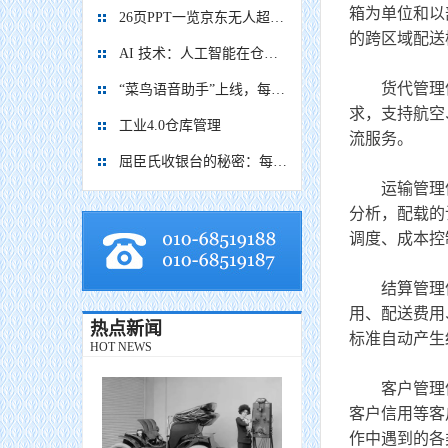
箱为单位和以
26页PPT一览京东无人超市的全流程解决方案
的跨区域配送
AI 技术：人工智能在仓储情景中的应用
货代管理信
“菜鸟语音助手”上线，每天可望为快递员节省16万小时
求，支持航空
工业4.0仓库管理
流服务。
屈臣氏收银台的秘密：每一处细节都在吸引你掏腰包！
运输管理信
分析，配载的
调度、成本控
结算管理信
用、配送费用
热点新闻
标准自动产生
HOT NEWS
客户管理信
客户信用等客
作中遇到的各