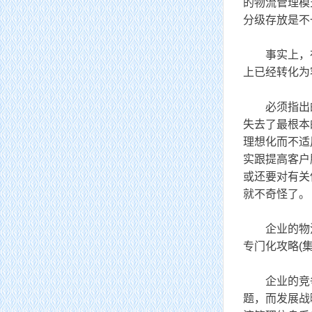
的物流管理模
分级存放是不
事实上，在
上已经转化为
必须指出的是
失去了最根本
理想化而不适
主管单位：
组长单位：
住
中
实跟提高客户
或还要对有关
就不奇怪了。
企业的物流管
专门化攻略(
企业的竞争战
题，而发展战