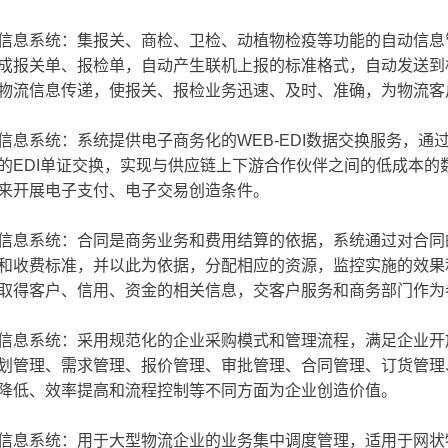
息系统：集报关、商检、卫检、动植物检疫等功能的自动信息
“ AI+ ”新时期降低社会物流成本的思考
物流“大动脉” 网络“氢”先行 7个氢能高速场景落地京津冀
成报关单、报检单，自动产生联机上报的标准格式，自动发送到
物流信息传递，使报关、报检业务迅速、及时、准确，为物流客
系统：系统提供电子商务化的WEB-EDI数据交换服务，通过电子
的EDI单证交换，实现与供应链上下游合作伙伴之间的低成本的
来开展电子支付、电子交易创造条件。
息系统：合同是商务业务和费用结算的依据，系统通过对合同
和收费标准，并以此为依据，分配相应的资源，监控实施的效果
取得客户、信用、资金的相关信息，交客户服务和商务部门作为
息系统：采用规范化的企业采购模式和管理流程，满足企业开
划管理、需求管理、报价管理、审批管理、合同管理、订货管理
降低、效率提高和流程控制等不同方面为企业创造价值。
息系统：用于大型物流企业的业务集中调度管理，适用于网状