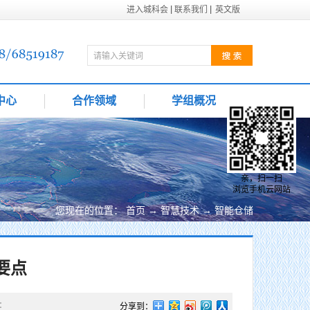
进入城科会
联系我们
英文版
中心
合作领域
学组概况
亲，扫一扫
浏览手机云网站
您现在的位置：
首页
→
智慧技术
→
智能仓储
要点
：
分享到：