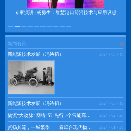
专家演讲 | 杨勇生：智慧港口前沿技术与应用设想
新闻资讯
进入
新
新能源技术发展（冯诗韬）
2024
-
03
-
19
闻资讯
频道
新能源技术发展（冯诗韬）
2024
-
03
-
19
物流“大动脉” 网络“氢”先行 7个氢能高速场景落地京津冀
2024
-
02
-
26
>>
货畅其流，一城繁华——看烟台现代物流发展
2024
-
01
-
30