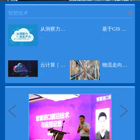
智慧技术
进入
智
从洞察力到生产力 伊利大数据的价值创造
基于GIS 的小城市交通网络分析研究
...
...
慧技术
12月2日，中国经济和金融领域最具权威性和前瞻性的年度盛会——第七届财新峰会在北京举行，围绕“改革执行力”这一主题，全国著名学者、知名企业家就“数字革命”等话题展开激烈讨论，共同为中国经济转型升级探寻新路径。全球乳业8强伊利集团从前瞻性的角度对大数据的价值创造进行了系统性的思考，大胆提出从洞察力到生产力的战略构想。伊利认为，数据本身并没有任何意义。只有不断分析和洞察这些数据，将其转化为信息和知识，再用来指导行为、解决实际问题，才能产生真正的价值。数据来源：线上+线下除了整合500多万销售终端、10亿级消费者和数量庞大的合作伙伴提供的信息，伊利还与百度、苏宁、天猫、唯品会、同程旅游等展开深入合作，建立互联网生态圈，实现了精准的用户需求画像和配套的产品策略，利用大数据技术深度挖掘消费者行为，洞察消费者需求。数据使用：产业链共赢伊利与全球大型零售商密切合作，进行资源整合与大数据信息共享，有针对性地调整货架摆放、促销设计等，为乳制品零售渠道提供关于消费场景和消费体验优化的全方位解决方案，提升消费者购物体验和满意度，强化消费者的忠诚度，最终实现供应商、零售商与消费者多方的共赢。而在互联网上，通过抓取和分析母婴人群的大数据信息，判断目标人群主要的营养需求，伊利构建了“母婴生态圈”——当一位新妈妈在平台上搜索相关营养信息时，大数据分析系统会根据她搜索和关注的内容，判断宝宝当前最关键的营养补充需求，并快速对接销售平台，完成从需求建立、到需求分析再到销售的循环闭合。数据价值：重要生产力2015年，伊利营业总收入达到603.6亿元。其中，安慕希零售额同比增长460%，金领冠珍护零售额同比增长27%，托菲尔零售额同比增长921%；在荷兰合作银行发布的2016年度“全球乳业20强”榜单中，伊利排名跃升至全球乳业8强。在市场的另一端，大数据还实现了与消费者的有效连接，使得伊利的企业品牌形象深入人心。根据凯度发布《2016 全球品牌足迹报告》显示，过去一年，消费者购买该品牌超过11亿人次——伊利成为中国消费者选择最多的品牌。大数据的广泛运用已经成为伊利重要的生产力构成，未来还将形成伊利集团实现从百亿级企业向千亿级企业跨越的重要驱动。（摘自：光明网）
导 读 本文对湖州市织里镇镇区现状交通网络、用地布局和人口分布等进行分析，利用GIS 软件构建交通网络，以道路密度与面积率为主要指标，通过叠加分析、核密度分析、可达性分析等空间分析方法，结合现状存在的问题对交通网络进行优化。结果表明，现状镇区核心区域属于典型的“窄马路、密路网”布局模式，交通通达性与可达性呈负相关，核心区交通网络优化后能够满足通行和停车需要，同时完善和优化镇区交通网络，使镇区用地布局更加合理，以更好地服务于工业、商业和居住等需求。织里镇作为中国童装名镇，现状镇区常住人口约30 万人，是浙江省首批小城市试点镇之一，具有高人口密度、高度混杂的土地利用以及高度混杂的居住与就业特征，使城市居民的出行距离较短、出行次数偏高。随着现代工业园区的建设、分离程度很高的居住地区和就业地区的逐渐形成，使居民的出行距离有所增加，主要的交通干道开始出现潮汐式交通流，对城市的交通运输系统产生了新的影响，给城市交通的发展带来了巨大的压力。本文将织里镇区建设用地布局、人口分布、交通网络等现状数据建立GIS 数据库[1]，利用GIS 空间分析方法[2]，对织里镇区范围内交通网络进行进一步分析研究。01 研究区交通网络现状分析1.1 现状用地布局与人口分布区域用地布局、人口分布与交通网络的形成三者相互影响、密切相关[3]，因此首先分析研究区现状用地布局与人口分布状况。图1 镇区建设用地现状布局图研究区总面积为2775.58 公顷，镇区现状布局如图1 所示（红线为镇区范围线，蓝线为核心区范围线，下同），其用地构成如表1，可以看出，现状建成区以工业用地为主，其比重达到37.63%，其中主要是童装加工为代表的一类工业用地，占工业用地比重约80%；纯居住用地占比不足，经实地调查，织里镇童装加工沿袭传统的家庭小作坊模式，属于典型的劳动密集型产业，其居住用地要以三合一的用地形式存在主（即一层以童装市场门面为主，二层空间为童装生产，三层、四层空间为居住空间），且公共管理与公共服务用地和绿地与广场用地严重不足，这种用地模式所带来的直接影响是居住环境质量不高，基于上述的现状建成区的用地构成，研究区居住、工作、生活环境亟需改善。图2 现状人口分布与功能业态叠加至2016 年年末，研究区范围内人口为30.22 万人，其中户籍人口为4.23 人，外来常住...
云计算｜边缘计算将为物联网行业带来巨大增长
物流走向未来的“魔法师”
频道
...
...
数据量迅速增长，据估计，到2025年，全球每天将产生463 EB的数据。智能建筑是数字世界的积极参与者：到2018年底，作为物联网建筑自动化一部分部署的传感器、执行器、模块、网关和其他连网设备的安装基数估计为1.51亿个，预计到2022年这一数字将达到4.83亿。随着如此多的建筑业主正在寻找节约能源、降低运营支出并达到可持续发展目标的方法，因此，毫无疑问，对物联网数据的依赖正在增加。事实上，现在生成的海量数据是边缘计算的主要推动力。在本文中，我们将定义边缘计算及其在物联网中的作用，以及为什么它有可能为整个物联网行业带来巨大的增长，并讨论设施管理中的一些潜在用例。边缘计算与物联网有什么关系？边缘计算是一个新概念，指的是某些物联网设备无需将数据发送到云端即可处理和分析数据的能力。相反，处理发生在数据源或附近(靠近网络的“边缘”)，无论是在物联网设备本身，还是在同一建筑物内或附近其他地方的本地边缘服务器。这与典型的物联网云计算设置形成鲜明对比，在该设置中，传感器从建筑环境中收集数据并将其传输到附近的物联网网关，该网关聚合传感器数据并将其上传到云中，然后在云中对其进行处理和分析。在未来，构建网络基础架构很有可能将边缘和云计算结合在一起，大规模数据处理和分析在云中进行，而边缘设备在本地处理关键的、对时间敏感的数据。边缘计算的3大优势与云计算相比，边缘计算有几个显着的优势：1、由于数据不必传输太远，因此可以减少处理时间通过云传递数据可能需要几秒钟的时间，而边缘计算可能只需要几微秒的时间，这在某些情况下非常有价值(比如自动驾驶)。2、它提供了超越云计算的改进能力特别是，需要快速处理和响应的应用程序将受益于边缘计算。▲例如，无人驾驶汽车需要边缘计算能够提供近乎即时的处理能力，以便为安全驾驶做出决定。▲智慧城市可以利用边缘计算来减少集中处理的数据量，并通过更快地对问题作出反应来改善它们的服务。▲甚至医疗机构也可以利用本地处理的优势，为农村地区的居民提供更好的医疗服务，并向各地的患者实时推荐治疗方案。3、它降低了与数据处理相关的成本如上所述，智能建筑产生的数据量预计在未来几年内将会大幅增加，因此，处理成本也会相应增加。由于建筑物中可能有数百个物联网设备，因此更有效地分类和管理数据至关重要。通过利用边缘和云计算选项，并且只向云发送重要数据，建筑物所有者可以将与数据处理相关的成本降低。类似...
近日，电商巨头亚马逊宣布了一项重要举措：要求所有三方卖家从8月31日开始，将其包裹的投递速度提高40%。那么，亚马逊究竟是如何在保证销量的同时，提高整个平台物流效率的？其实，亚马逊不仅仅是电商平台，还是一家科技公司，其在业内率先使用了大数据，利用人工智能和云技术进行仓储物流的管理，创新推出了预测性调拨、跨区域配送、跨国境配送等服务，并由此建立了全球跨境云仓。可以说，大数据应用技术是亚马逊提升物流效率、应对供应链挑战的关键。所谓物流大数据，即运输、仓储、搬运装卸、包装及流通加工等物流环节中涉及的数据、信息等。大数据应用技术在物流行业可以提升物流效率、应对供应链挑战。同时，数据赋能物流行业，能够给行业带来新的机遇和挑战。数据是赋能的魔法，尤其是物流大数据应用，使物流企业能够提高效率，降低成本，并寻求新的商机，可以说，大数据正在成为物流行业最大的福利。联想到这几年物流行业的快速发展，处处可见的大物流、大流通、新物流、新渠道、新零售、无界零售等等，成立的前提都是数据应用，是数据的变现与数据沉淀的结果。现如今，大数据已经渗透到物流的各个环节，并已成为物流行业创新的基石。未来，物流行业对大数据的需求前景将会更加广阔，大数据对包括供应链在内的行业变革以及跨界融合已在进行之中。PetaBase-i助力提升码头业务运行效率 在全球化的今天，集装箱运输业约占世界海运贸易总值的一半以上，集装箱运输已成为海运供应链非常重要的一环。堆场是集装箱码头的基础资源，堆场集箱堆位的分配管理直接影响码头的运作效率。国内一家知名度较高的上市公司(以下简称z 客户)，拥有几十个面积多达上百万平方米的码头和集装箱场站资源，每年为全球客户提供价值数十亿的仓储码头服务。在接触PetaBase-i 之前，z 客户一直使用集装箱信息管理系统来监控吉箱场位情况并进行相关统计分析。信息管理系统使用的是传统关系型数据库,但随着数据增长到一定的量级时，对集装箱码头堆场堆放情况的分析越来越困难，现有的系统和数据库策略限制了z客户优化码头资源调度的能力。为了提高实时分析性能，z客户决定引入一套实时大数据平台，一个能提供实时查询、灵活扩展的解决方案。这个方案需要能适应企业的数据增长速度，并能够在不中断服务的情况下提供弹性伸缩能力。经过综合能力评估后，z客户选择了PetaBase-i。PetaBase-i 通过快速处理和...
>>