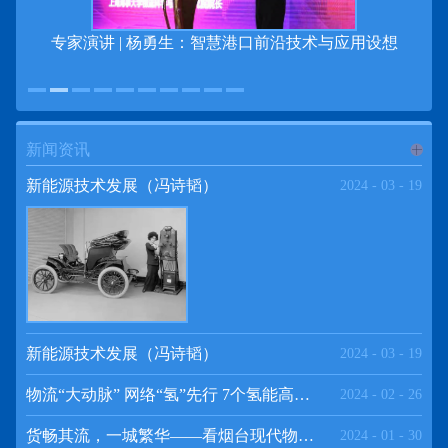
专家演讲 | 杨勇生：智慧港口前沿技术与应用设想
新闻资讯
进入
新
新能源技术发展（冯诗韬）
2024
-
03
-
19
闻资讯
频道
新能源技术发展（冯诗韬）
2024
-
03
-
19
物流“大动脉” 网络“氢”先行 7个氢能高速场景落地京津冀
2024
-
02
-
26
>>
货畅其流，一城繁华——看烟台现代物流发展
2024
-
01
-
30