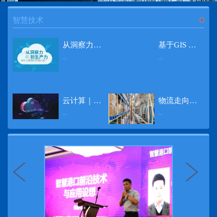
智慧技术
进入
智
从洞察力到生产力 伊利大数据的价值创造
基于GIS 的小城市交通网络分析研究
...
...
慧技术
12月2日，中国经济和金融领域最具权威性和前瞻性的年度盛会——第七届财新峰会在北京举行，围绕“改革执行力”这一主题，全国著名学者、知名企业家就“数字革命”等话题展开激烈讨论，共同为中国经济转型升级探寻新路径。全球乳业8强伊利集团从前瞻性的角度对大数据的价值创造进行了系统性的思考，大胆提出从洞察力到生产力的战略构想。伊利认为，数据本身并没有任何意义。只有不断分析和洞察这些数据，将其转化为信息和知识，再用来指导行为、解决实际问题，才能产生真正的价值。数据来源：线上+线下除了整合500多万销售终端、10亿级消费者和数量庞大的合作伙伴提供的信息，伊利还与百度、苏宁、天猫、唯品会、同程旅游等展开深入合作，建立互联网生态圈，实现了精准的用户需求画像和配套的产品策略，利用大数据技术深度挖掘消费者行为，洞察消费者需求。数据使用：产业链共赢伊利与全球大型零售商密切合作，进行资源整合与大数据信息共享，有针对性地调整货架摆放、促销设计等，为乳制品零售渠道提供关于消费场景和消费体验优化的全方位解决方案，提升消费者购物体验和满意度，强化消费者的忠诚度，最终实现供应商、零售商与消费者多方的共赢。而在互联网上，通过抓取和分析母婴人群的大数据信息，判断目标人群主要的营养需求，伊利构建了“母婴生态圈”——当一位新妈妈在平台上搜索相关营养信息时，大数据分析系统会根据她搜索和关注的内容，判断宝宝当前最关键的营养补充需求，并快速对接销售平台，完成从需求建立、到需求分析再到销售的循环闭合。数据价值：重要生产力2015年，伊利营业总收入达到603.6亿元。其中，安慕希零售额同比增长460%，金领冠珍护零售额同比增长27%，托菲尔零售额同比增长921%；在荷兰合作银行发布的2016年度“全球乳业20强”榜单中，伊利排名跃升至全球乳业8强。在市场的另一端，大数据还实现了与消费者的有效连接，使得伊利的企业品牌形象深入人心。根据凯度发布《2016 全球品牌足迹报告》显示，过去一年，消费者购买该品牌超过11亿人次——伊利成为中国消费者选择最多的品牌。大数据的广泛运用已经成为伊利重要的生产力构成，未来还将形成伊利集团实现从百亿级企业向千亿级企业跨越的重要驱动。（摘自：光明网）
导 读 本文对湖州市织里镇镇区现状交通网络、用地布局和人口分布等进行分析，利用GIS 软件构建交通网络，以道路密度与面积率为主要指标，通过叠加分析、核密度分析、可达性分析等空间分析方法，结合现状存在的问题对交通网络进行优化。结果表明，现状镇区核心区域属于典型的“窄马路、密路网”布局模式，交通通达性与可达性呈负相关，核心区交通网络优化后能够满足通行和停车需要，同时完善和优化镇区交通网络，使镇区用地布局更加合理，以更好地服务于工业、商业和居住等需求。织里镇作为中国童装名镇，现状镇区常住人口约30 万人，是浙江省首批小城市试点镇之一，具有高人口密度、高度混杂的土地利用以及高度混杂的居住与就业特征，使城市居民的出行距离较短、出行次数偏高。随着现代工业园区的建设、分离程度很高的居住地区和就业地区的逐渐形成，使居民的出行距离有所增加，主要的交通干道开始出现潮汐式交通流，对城市的交通运输系统产生了新的影响，给城市交通的发展带来了巨大的压力。本文将织里镇区建设用地布局、人口分布、交通网络等现状数据建立GIS 数据库[1]，利用GIS 空间分析方法[2]，对织里镇区范围内交通网络进行进一步分析研究。01 研究区交通网络现状分析1.1 现状用地布局与人口分布区域用地布局、人口分布与交通网络的形成三者相互影响、密切相关[3]，因此首先分析研究区现状用地布局与人口分布状况。图1 镇区建设用地现状布局图研究区总面积为2775.58 公顷，镇区现状布局如图1 所示（红线为镇区范围线，蓝线为核心区范围线，下同），其用地构成如表1，可以看出，现状建成区以工业用地为主，其比重达到37.63%，其中主要是童装加工为代表的一类工业用地，占工业用地比重约80%；纯居住用地占比不足，经实地调查，织里镇童装加工沿袭传统的家庭小作坊模式，属于典型的劳动密集型产业，其居住用地要以三合一的用地形式存在主（即一层以童装市场门面为主，二层空间为童装生产，三层、四层空间为居住空间），且公共管理与公共服务用地和绿地与广场用地严重不足，这种用地模式所带来的直接影响是居住环境质量不高，基于上述的现状建成区的用地构成，研究区居住、工作、生活环境亟需改善。图2 现状人口分布与功能业态叠加至2016 年年末，研究区范围内人口为30.22 万人，其中户籍人口为4.23 人，外来常住...
云计算｜边缘计算将为物联网行业带来巨大增长
物流走向未来的“魔法师”
频道
...
...
数据量迅速增长，据估计，到2025年，全球每天将产生463 EB的数据。智能建筑是数字世界的积极参与者：到2018年底，作为物联网建筑自动化一部分部署的传感器、执行器、模块、网关和其他连网设备的安装基数估计为1.51亿个，预计到2022年这一数字将达到4.83亿。随着如此多的建筑业主正在寻找节约能源、降低运营支出并达到可持续发展目标的方法，因此，毫无疑问，对物联网数据的依赖正在增加。事实上，现在生成的海量数据是边缘计算的主要推动力。在本文中，我们将定义边缘计算及其在物联网中的作用，以及为什么它有可能为整个物联网行业带来巨大的增长，并讨论设施管理中的一些潜在用例。边缘计算与物联网有什么关系？边缘计算是一个新概念，指的是某些物联网设备无需将数据发送到云端即可处理和分析数据的能力。相反，处理发生在数据源或附近(靠近网络的“边缘”)，无论是在物联网设备本身，还是在同一建筑物内或附近其他地方的本地边缘服务器。这与典型的物联网云计算设置形成鲜明对比，在该设置中，传感器从建筑环境中收集数据并将其传输到附近的物联网网关，该网关聚合传感器数据并将其上传到云中，然后在云中对其进行处理和分析。在未来，构建网络基础架构很有可能将边缘和云计算结合在一起，大规模数据处理和分析在云中进行，而边缘设备在本地处理关键的、对时间敏感的数据。边缘计算的3大优势与云计算相比，边缘计算有几个显着的优势：1、由于数据不必传输太远，因此可以减少处理时间通过云传递数据可能需要几秒钟的时间，而边缘计算可能只需要几微秒的时间，这在某些情况下非常有价值(比如自动驾驶)。2、它提供了超越云计算的改进能力特别是，需要快速处理和响应的应用程序将受益于边缘计算。▲例如，无人驾驶汽车需要边缘计算能够提供近乎即时的处理能力，以便为安全驾驶做出决定。▲智慧城市可以利用边缘计算来减少集中处理的数据量，并通过更快地对问题作出反应来改善它们的服务。▲甚至医疗机构也可以利用本地处理的优势，为农村地区的居民提供更好的医疗服务，并向各地的患者实时推荐治疗方案。3、它降低了与数据处理相关的成本如上所述，智能建筑产生的数据量预计在未来几年内将会大幅增加，因此，处理成本也会相应增加。由于建筑物中可能有数百个物联网设备，因此更有效地分类和管理数据至关重要。通过利用边缘和云计算选项，并且只向云发送重要数据，建筑物所有者可以将与数据处理相关的成本降低。类似...
近日，电商巨头亚马逊宣布了一项重要举措：要求所有三方卖家从8月31日开始，将其包裹的投递速度提高40%。那么，亚马逊究竟是如何在保证销量的同时，提高整个平台物流效率的？其实，亚马逊不仅仅是电商平台，还是一家科技公司，其在业内率先使用了大数据，利用人工智能和云技术进行仓储物流的管理，创新推出了预测性调拨、跨区域配送、跨国境配送等服务，并由此建立了全球跨境云仓。可以说，大数据应用技术是亚马逊提升物流效率、应对供应链挑战的关键。所谓物流大数据，即运输、仓储、搬运装卸、包装及流通加工等物流环节中涉及的数据、信息等。大数据应用技术在物流行业可以提升物流效率、应对供应链挑战。同时，数据赋能物流行业，能够给行业带来新的机遇和挑战。数据是赋能的魔法，尤其是物流大数据应用，使物流企业能够提高效率，降低成本，并寻求新的商机，可以说，大数据正在成为物流行业最大的福利。联想到这几年物流行业的快速发展，处处可见的大物流、大流通、新物流、新渠道、新零售、无界零售等等，成立的前提都是数据应用，是数据的变现与数据沉淀的结果。现如今，大数据已经渗透到物流的各个环节，并已成为物流行业创新的基石。未来，物流行业对大数据的需求前景将会更加广阔，大数据对包括供应链在内的行业变革以及跨界融合已在进行之中。PetaBase-i助力提升码头业务运行效率 在全球化的今天，集装箱运输业约占世界海运贸易总值的一半以上，集装箱运输已成为海运供应链非常重要的一环。堆场是集装箱码头的基础资源，堆场集箱堆位的分配管理直接影响码头的运作效率。国内一家知名度较高的上市公司(以下简称z 客户)，拥有几十个面积多达上百万平方米的码头和集装箱场站资源，每年为全球客户提供价值数十亿的仓储码头服务。在接触PetaBase-i 之前，z 客户一直使用集装箱信息管理系统来监控吉箱场位情况并进行相关统计分析。信息管理系统使用的是传统关系型数据库,但随着数据增长到一定的量级时，对集装箱码头堆场堆放情况的分析越来越困难，现有的系统和数据库策略限制了z客户优化码头资源调度的能力。为了提高实时分析性能，z客户决定引入一套实时大数据平台，一个能提供实时查询、灵活扩展的解决方案。这个方案需要能适应企业的数据增长速度，并能够在不中断服务的情况下提供弹性伸缩能力。经过综合能力评估后，z客户选择了PetaBase-i。PetaBase-i 通过快速处理和...
>>