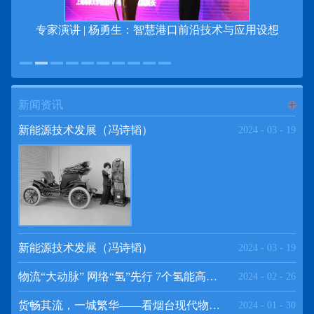
专家演讲 | 杨勇生：智慧港口前沿技术与应用设想
新闻资讯
进入
新
新能源技术发展（冯诗韬）
2024
-
03
-
19
闻资讯
频道
新能源技术发展（冯诗韬）
2024
-
03
-
19
物流“大动脉” 网络“氢”先行 7个氢能高速场景落地京津冀
2024
-
02
-
26
>>
货畅其流，一城繁华——看烟台现代物流发展
2024
-
01
-
30