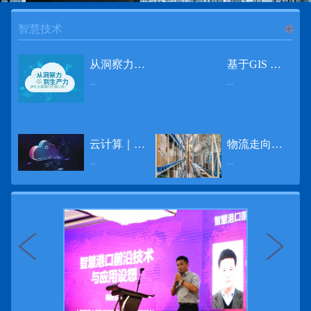
智慧技术
进入
智
从洞察力到生产力 伊利大数据的价值创造
基于GIS 的小城市交通网络分析研究
...
...
慧技术
12月2日，中国经济和金融领域最具权威性和前瞻性的年度盛会——第七届财新峰会在北京举行，围绕“改革执行力”这一主题，全国著名学者、知名企业家就“数字革命”等话题展开激烈讨论，共同为中国经济转型升级探寻新路径。全球乳业8强伊利集团从前瞻性的角度对大数据的价值创造进行了系统性的思考，大胆提出从洞察力到生产力的战略构想。伊利认为，数据本身并没有任何意义。只有不断分析和洞察这些数据，将其转化为信息和知识，再用来指导行为、解决实际问题，才能产生真正的价值。数据来源：线上+线下除了整合500多万销售终端、10亿级消费者和数量庞大的合作伙伴提供的信息，伊利还与百度、苏宁、天猫、唯品会、同程旅游等展开深入合作，建立互联网生态圈，实现了精准的用户需求画像和配套的产品策略，利用大数据技术深度挖掘消费者行为，洞察消费者需求。数据使用：产业链共赢伊利与全球大型零售商密切合作，进行资源整合与大数据信息共享，有针对性地调整货架摆放、促销设计等，为乳制品零售渠道提供关于消费场景和消费体验优化的全方位解决方案，提升消费者购物体验和满意度，强化消费者的忠诚度，最终实现供应商、零售商与消费者多方的共赢。而在互联网上，通过抓取和分析母婴人群的大数据信息，判断目标人群主要的营养需求，伊利构建了“母婴生态圈”——当一位新妈妈在平台上搜索相关营养信息时，大数据分析系统会根据她搜索和关注的内容，判断宝宝当前最关键的营养补充需求，并快速对接销售平台，完成从需求建立、到需求分析再到销售的循环闭合。数据价值：重要生产力2015年，伊利营业总收入达到603.6亿元。其中，安慕希零售额同比增长460%，金领冠珍护零售额同比增长27%，托菲尔零售额同比增长921%；在荷兰合作银行发布的2016年度“全球乳业20强”榜单中，伊利排名跃升至全球乳业8强。在市场的另一端，大数据还实现了与消费者的有效连接，使得伊利的企业品牌形象深入人心。根据凯度发布《2016 全球品牌足迹报告》显示，过去一年，消费者购买该品牌超过11亿人次——伊利成为中国消费者选择最多的品牌。大数据的广泛运用已经成为伊利重要的生产力构成，未来还将形成伊利集团实现从百亿级企业向千亿级企业跨越的重要驱动。（摘自：光明网）
导 读 本文对湖州市织里镇镇区现状交通网络、用地布局和人口分布等进行分析，利用GIS 软件构建交通网络，以道路密度与面积率为主要指标，通过叠加分析、核密度分析、可达性分析等空间分析方法，结合现状存在的问题对交通网络进行优化。结果表明，现状镇区核心区域属于典型的“窄马路、密路网”布局模式，交通通达性与可达性呈负相关，核心区交通网络优化后能够满足通行和停车需要，同时完善和优化镇区交通网络，使镇区用地布局更加合理，以更好地服务于工业、商业和居住等需求。织里镇作为中国童装名镇，现状镇区常住人口约30 万人，是浙江省首批小城市试点镇之一，具有高人口密度、高度混杂的土地利用以及高度混杂的居住与就业特征，使城市居民的出行距离较短、出行次数偏高。随着现代工业园区的建设、分离程度很高的居住地区和就业地区的逐渐形成，使居民的出行距离有所增加，主要的交通干道开始出现潮汐式交通流，对城市的交通运输系统产生了新的影响，给城市交通的发展带来了巨大的压力。本文将织里镇区建设用地布局、人口分布、交通网络等现状数据建立GIS 数据库[1]，利用GIS 空间分析方法[2]，对织里镇区范围内交通网络进行进一步分析研究。01 研究区交通网络现状分析1.1 现状用地布局与人口分布区域用地布局、人口分布与交通网络的形成三者相互影响、密切相关[3]，因此首先分析研究区现状用地布局与人口分布状况。图1 镇区建设用地现状布局图研究区总面积为2775.58 公顷，镇区现状布局如图1 所示（红线为镇区范围线，蓝线为核心区范围线，下同），其用地构成如表1，可以看出，现状建成区以工业用地为主，其比重达到37.63%，其中主要是童装加工为代表的一类工业用地，占工业用地比重约80%；纯居住用地占比不足，经实地调查，织里镇童装加工沿袭传统的家庭小作坊模式，属于典型的劳动密集型产业，其居住用地要以三合一的用地形式存在主（即一层以童装市场门面为主，二层空间为童装生产，三层、四层空间为居住空间），且公共管理与公共服务用地和绿地与广场用地严重不足，这种用地模式所带来的直接影响是居住环境质量不高，基于上述的现状建成区的用地构成，研究区居住、工作、生活环境亟需改善。图2 现状人口分布与功能业态叠加至2016 年年末，研究区范围内人口为30.22 万人，其中户籍人口为4.23 人，外来常住...
云计算｜边缘计算将为物联网行业带来巨大增长
物流走向未来的“魔法师”
频道
...
...
数据量迅速增长，据估计，到2025年，全球每天将产生463 EB的数据。智能建筑是数字世界的积极参与者：到2018年底，作为物联网建筑自动化一部分部署的传感器、执行器、模块、网关和其他连网设备的安装基数估计为1.51亿个，预计到2022年这一数字将达到4.83亿。随着如此多的建筑业主正在寻找节约能源、降低运营支出并达到可持续发展目标的方法，因此，毫无疑问，对物联网数据的依赖正在增加。事实上，现在生成的海量数据是边缘计算的主要推动力。在本文中，我们将定义边缘计算及其在物联网中的作用，以及为什么它有可能为整个物联网行业带来巨大的增长，并讨论设施管理中的一些潜在用例。边缘计算与物联网有什么关系？边缘计算是一个新概念，指的是某些物联网设备无需将数据发送到云端即可处理和分析数据的能力。相反，处理发生在数据源或附近(靠近网络的“边缘”)，无论是在物联网设备本身，还是在同一建筑物内或附近其他地方的本地边缘服务器。这与典型的物联网云计算设置形成鲜明对比，在该设置中，传感器从建筑环境中收集数据并将其传输到附近的物联网网关，该网关聚合传感器数据并将其上传到云中，然后在云中对其进行处理和分析。在未来，构建网络基础架构很有可能将边缘和云计算结合在一起，大规模数据处理和分析在云中进行，而边缘设备在本地处理关键的、对时间敏感的数据。边缘计算的3大优势与云计算相比，边缘计算有几个显着的优势：1、由于数据不必传输太远，因此可以减少处理时间通过云传递数据可能需要几秒钟的时间，而边缘计算可能只需要几微秒的时间，这在某些情况下非常有价值(比如自动驾驶)。2、它提供了超越云计算的改进能力特别是，需要快速处理和响应的应用程序将受益于边缘计算。▲例如，无人驾驶汽车需要边缘计算能够提供近乎即时的处理能力，以便为安全驾驶做出决定。▲智慧城市可以利用边缘计算来减少集中处理的数据量，并通过更快地对问题作出反应来改善它们的服务。▲甚至医疗机构也可以利用本地处理的优势，为农村地区的居民提供更好的医疗服务，并向各地的患者实时推荐治疗方案。3、它降低了与数据处理相关的成本如上所述，智能建筑产生的数据量预计在未来几年内将会大幅增加，因此，处理成本也会相应增加。由于建筑物中可能有数百个物联网设备，因此更有效地分类和管理数据至关重要。通过利用边缘和云计算选项，并且只向云发送重要数据，建筑物所有者可以将与数据处理相关的成本降低。类似...
近日，电商巨头亚马逊宣布了一项重要举措：要求所有三方卖家从8月31日开始，将其包裹的投递速度提高40%。那么，亚马逊究竟是如何在保证销量的同时，提高整个平台物流效率的？其实，亚马逊不仅仅是电商平台，还是一家科技公司，其在业内率先使用了大数据，利用人工智能和云技术进行仓储物流的管理，创新推出了预测性调拨、跨区域配送、跨国境配送等服务，并由此建立了全球跨境云仓。可以说，大数据应用技术是亚马逊提升物流效率、应对供应链挑战的关键。所谓物流大数据，即运输、仓储、搬运装卸、包装及流通加工等物流环节中涉及的数据、信息等。大数据应用技术在物流行业可以提升物流效率、应对供应链挑战。同时，数据赋能物流行业，能够给行业带来新的机遇和挑战。数据是赋能的魔法，尤其是物流大数据应用，使物流企业能够提高效率，降低成本，并寻求新的商机，可以说，大数据正在成为物流行业最大的福利。联想到这几年物流行业的快速发展，处处可见的大物流、大流通、新物流、新渠道、新零售、无界零售等等，成立的前提都是数据应用，是数据的变现与数据沉淀的结果。现如今，大数据已经渗透到物流的各个环节，并已成为物流行业创新的基石。未来，物流行业对大数据的需求前景将会更加广阔，大数据对包括供应链在内的行业变革以及跨界融合已在进行之中。PetaBase-i助力提升码头业务运行效率 在全球化的今天，集装箱运输业约占世界海运贸易总值的一半以上，集装箱运输已成为海运供应链非常重要的一环。堆场是集装箱码头的基础资源，堆场集箱堆位的分配管理直接影响码头的运作效率。国内一家知名度较高的上市公司(以下简称z 客户)，拥有几十个面积多达上百万平方米的码头和集装箱场站资源，每年为全球客户提供价值数十亿的仓储码头服务。在接触PetaBase-i 之前，z 客户一直使用集装箱信息管理系统来监控吉箱场位情况并进行相关统计分析。信息管理系统使用的是传统关系型数据库,但随着数据增长到一定的量级时，对集装箱码头堆场堆放情况的分析越来越困难，现有的系统和数据库策略限制了z客户优化码头资源调度的能力。为了提高实时分析性能，z客户决定引入一套实时大数据平台，一个能提供实时查询、灵活扩展的解决方案。这个方案需要能适应企业的数据增长速度，并能够在不中断服务的情况下提供弹性伸缩能力。经过综合能力评估后，z客户选择了PetaBase-i。PetaBase-i 通过快速处理和...
>>