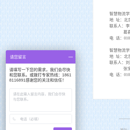
智慧物流学
地 址：北京市
联系人：李均华（
葛喜俊（1
电 话：010-6
智慧物流学
地 址：北京市
请您留言
联系人：刘永红（
张宝元（1
请填写一下您的需求，我们会尽快
电 话：010-6
和您联系。或拨打专家热线：1861
8116891感谢您的关注和信任！
地址