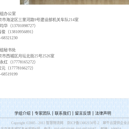
组办公室
海淀区三里河路9号建设部机关车队214室
13701098727）
3810956891）
8321230
组秘书处
西城区月坛北街25号2526室
17778165272）
7778166272）
8519199
学组介绍
专家团队
联系我们
留言反馈
法律声明
Copyright ©2005 - 2013 智慧物流网
京ICP备13002156号-2
犀牛云提供企业
：北京市东城区东长安街6号
电话：010-68519188 010-68519187
邮编：100834