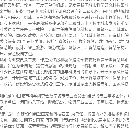
部门及科研、教育、开发等单位组成，是发展我国城市科学研究科技事业
“数字城市专委会”)是中国城市科学研究会设立的二级机构，由全国各地
者和相关人士组成，具有涵盖各级住房和城乡建设行业行政主管单位、城
研和专家队伍，是住房和城乡建设部推动和引导中国数字城市发展的重要
委员会主任是吴一戎院士，副主任由住建部科技司、建筑业司、城建司
中科院、国家发改委、科技部、国家测绘局、部分城市领导、还有科研院
设有 23 个专业学组，包括：省级行业、数字规划、数字房产、数字
智慧城市设计、智慧旅游、智慧物流、智慧环卫、智慧建造、智慧结构、
居、智慧校园学组。
市专业委员会主要工作是受住房和城乡建设部委委托负责全国智慧城市
量，旨在为全国城市提供智慧城市标准规范、评价标准、顶层设计、关键
委员会在住房城乡建设部建筑节能与科技司的指导下，开展国家级智慧
办法；开展智慧城市建设的咨询、规划工作；开展智慧城市公共信息平台
、政策、建设和运营模式的培训工作；承担国家重大科技专项、国家科技
”是“中国城市科学研究会数字城市专业委员会”组建的专业学术团体。
教学单位、港口码头车站、邮政货运、物流产业园区、电商快递、物流设
组织。
”旨在以“建设创新型国家和科技强国”为己任，将国内外先进技术和运
实施。通过贯彻落实国家“互联网+”行动计划与物流业发展中长期规划的
业链优势资源，探索智慧城市智慧物流行业发展新模式，解决当前智慧城