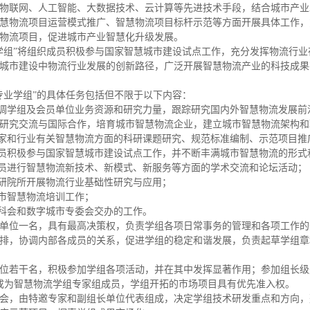
物联网、人工智能、大数据技术、云计算等先进技术手段，结合城市产业
慧物流项目运营模式推广、智慧物流项目标杆示范等方面开展具体工作，
物流项目，促进城市产业智慧化升级发展。
组”将组织成员积极参与国家智慧城市建设试点工作，充分发挥物流行业
城市建设中物流行业发展的创新路径，广泛开展智慧物流产业的科技成果
业学组”的具体任务包括但不限于以下内容：
调学组及会员单位业务资源和研究力量，跟踪研究国内外智慧物流发展前
研究交流与国际合作，培育城市智慧物流企业，建立城市智慧物流架构和
家和行业有关智慧物流方面的科研课题研究、规范标准编制、示范项目推
员积极参与国家智慧城市建设试点工作，并不断丰满城市智慧物流的形式
员进行智慧物流新技术、新模式、新服务等方面的学术交流和论坛活动；
研院所开展物流行业基础性研究与应用；
市智慧物流培训工作；
科会和数字城市专委会交办的工作。
位一名，具有最高决策权，负责学组各项日常事务的管理和各项工作的
排，协调内部各成员的关系，促进学组的稳定和谐发展，负责起草学组章
若干名，积极参加学组各项活动，并在其中发挥显著作用；参加组长级
成为智慧物流学组专家组成员，学组开拓的市场项目具有优先准入权。
，由特邀专家和副组长单位代表组成，决定学组技术研发重点和方向，