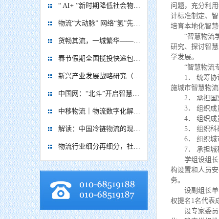
“ AI+ ”新时期降低社会物流成本的思考
问题，充分利用
计标准制定、智
物流“大动脉” 网络“氢”先行 7个氢能高速场景落地京津冀
培育本地化智慧
“智慧物流学
货畅其流，一城繁华——看烟台现代物流发展
研究、探讨智慧
学发展。
春节假期全国揽投快递包裹量超7亿件
“智慧物流专
新兴产业发展战略研究（2035）
1． 统筹协
施城市智慧物流
中国网：“北斗”开启智慧物流新篇章
2． 承担国
3． 组织成
中移物流｜物流数字化解决方案
4． 组织成
解读：中国冷链物流的现在与未来
5． 组织科
6． 组织城
物流行业细分再细分，社区内“分钟级配送”服务隐现商机
7． 承担城
学组设组长单
构设置和人员安
务。
设副组长单位
权提名1名代表
设专家委员会