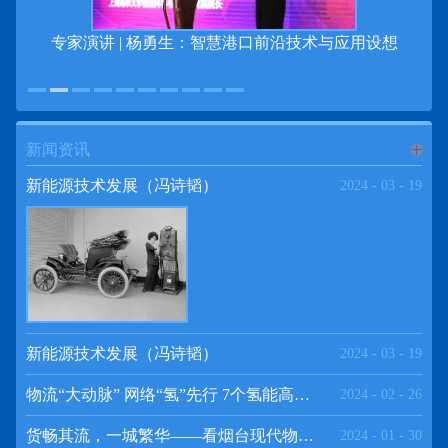
专家演讲 | 杨勇生：智慧港口前沿技术与应用设想
新闻资讯
进入
新
新能源技术发展（冯诗韬）
2024
-
03
-
19
闻资讯
频道
新能源技术发展（冯诗韬）
2024
-
03
-
19
物流“大动脉” 网络“氢”先行 7个氢能高速场景落地京津冀
2024
-
02
-
26
>>
货畅其流，一城繁华——看烟台现代物流发展
2024
-
01
-
30