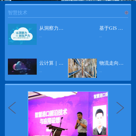
智慧技术
进入
智
从洞察力到生产力 伊利大数据的价值创造
基于GIS 的小城市交通网络分析研究
...
...
慧技术
12月2日，中国经济和金融领域最具权威性和前瞻性的年度盛会——第七届财新峰会在北京举行，围绕“改革执行力”这一主题，全国著名学者、知名企业家就“数字革命”等话题展开激烈讨论，共同为中国经济转型升级探寻新路径。全球乳业8强伊利集团从前瞻性的角度对大数据的价值创造进行了系统性的思考，大胆提出从洞察力到生产力的战略构想。伊利认为，数据本身并没有任何意义。只有不断分析和洞察这些数据，将其转化为信息和知识，再用来指导行为、解决实际问题，才能产生真正的价值。数据来源：线上+线下除了整合500多万销售终端、10亿级消费者和数量庞大的合作伙伴提供的信息，伊利还与百度、苏宁、天猫、唯品会、同程旅游等展开深入合作，建立互联网生态圈，实现了精准的用户需求画像和配套的产品策略，利用大数据技术深度挖掘消费者行为，洞察消费者需求。数据使用：产业链共赢伊利与全球大型零售商密切合作，进行资源整合与大数据信息共享，有针对性地调整货架摆放、促销设计等，为乳制品零售渠道提供关于消费场景和消费体验优化的全方位解决方案，提升消费者购物体验和满意度，强化消费者的忠诚度，最终实现供应商、零售商与消费者多方的共赢。而在互联网上，通过抓取和分析母婴人群的大数据信息，判断目标人群主要的营养需求，伊利构建了“母婴生态圈”——当一位新妈妈在平台上搜索相关营养信息时，大数据分析系统会根据她搜索和关注的内容，判断宝宝当前最关键的营养补充需求，并快速对接销售平台，完成从需求建立、到需求分析再到销售的循环闭合。数据价值：重要生产力2015年，伊利营业总收入达到603.6亿元。其中，安慕希零售额同比增长460%，金领冠珍护零售额同比增长27%，托菲尔零售额同比增长921%；在荷兰合作银行发布的2016年度“全球乳业20强”榜单中，伊利排名跃升至全球乳业8强。在市场的另一端，大数据还实现了与消费者的有效连接，使得伊利的企业品牌形象深入人心。根据凯度发布《2016 全球品牌足迹报告》显示，过去一年，消费者购买该品牌超过11亿人次——伊利成为中国消费者选择最多的品牌。大数据的广泛运用已经成为伊利重要的生产力构成，未来还将形成伊利集团实现从百亿级企业向千亿级企业跨越的重要驱动。（摘自：光明网）
导 读 本文对湖州市织里镇镇区现状交通网络、用地布局和人口分布等进行分析，利用GIS 软件构建交通网络，以道路密度与面积率为主要指标，通过叠加分析、核密度分析、可达性分析等空间分析方法，结合现状存在的问题对交通网络进行优化。结果表明，现状镇区核心区域属于典型的“窄马路、密路网”布局模式，交通通达性与可达性呈负相关，核心区交通网络优化后能够满足通行和停车需要，同时完善和优化镇区交通网络，使镇区用地布局更加合理，以更好地服务于工业、商业和居住等需求。织里镇作为中国童装名镇，现状镇区常住人口约30 万人，是浙江省首批小城市试点镇之一，具有高人口密度、高度混杂的土地利用以及高度混杂的居住与就业特征，使城市居民的出行距离较短、出行次数偏高。随着现代工业园区的建设、分离程度很高的居住地区和就业地区的逐渐形成，使居民的出行距离有所增加，主要的交通干道开始出现潮汐式交通流，对城市的交通运输系统产生了新的影响，给城市交通的发展带来了巨大的压力。本文将织里镇区建设用地布局、人口分布、交通网络等现状数据建立GIS 数据库[1]，利用GIS 空间分析方法[2]，对织里镇区范围内交通网络进行进一步分析研究。01 研究区交通网络现状分析1.1 现状用地布局与人口分布区域用地布局、人口分布与交通网络的形成三者相互影响、密切相关[3]，因此首先分析研究区现状用地布局与人口分布状况。图1 镇区建设用地现状布局图研究区总面积为2775.58 公顷，镇区现状布局如图1 所示（红线为镇区范围线，蓝线为核心区范围线，下同），其用地构成如表1，可以看出，现状建成区以工业用地为主，其比重达到37.63%，其中主要是童装加工为代表的一类工业用地，占工业用地比重约80%；纯居住用地占比不足，经实地调查，织里镇童装加工沿袭传统的家庭小作坊模式，属于典型的劳动密集型产业，其居住用地要以三合一的用地形式存在主（即一层以童装市场门面为主，二层空间为童装生产，三层、四层空间为居住空间），且公共管理与公共服务用地和绿地与广场用地严重不足，这种用地模式所带来的直接影响是居住环境质量不高，基于上述的现状建成区的用地构成，研究区居住、工作、生活环境亟需改善。图2 现状人口分布与功能业态叠加至2016 年年末，研究区范围内人口为30.22 万人，其中户籍人口为4.23 人，外来常住...
云计算｜边缘计算将为物联网行业带来巨大增长
物流走向未来的“魔法师”
频道
...
...
数据量迅速增长，据估计，到2025年，全球每天将产生463 EB的数据。智能建筑是数字世界的积极参与者：到2018年底，作为物联网建筑自动化一部分部署的传感器、执行器、模块、网关和其他连网设备的安装基数估计为1.51亿个，预计到2022年这一数字将达到4.83亿。随着如此多的建筑业主正在寻找节约能源、降低运营支出并达到可持续发展目标的方法，因此，毫无疑问，对物联网数据的依赖正在增加。事实上，现在生成的海量数据是边缘计算的主要推动力。在本文中，我们将定义边缘计算及其在物联网中的作用，以及为什么它有可能为整个物联网行业带来巨大的增长，并讨论设施管理中的一些潜在用例。边缘计算与物联网有什么关系？边缘计算是一个新概念，指的是某些物联网设备无需将数据发送到云端即可处理和分析数据的能力。相反，处理发生在数据源或附近(靠近网络的“边缘”)，无论是在物联网设备本身，还是在同一建筑物内或附近其他地方的本地边缘服务器。这与典型的物联网云计算设置形成鲜明对比，在该设置中，传感器从建筑环境中收集数据并将其传输到附近的物联网网关，该网关聚合传感器数据并将其上传到云中，然后在云中对其进行处理和分析。在未来，构建网络基础架构很有可能将边缘和云计算结合在一起，大规模数据处理和分析在云中进行，而边缘设备在本地处理关键的、对时间敏感的数据。边缘计算的3大优势与云计算相比，边缘计算有几个显着的优势：1、由于数据不必传输太远，因此可以减少处理时间通过云传递数据可能需要几秒钟的时间，而边缘计算可能只需要几微秒的时间，这在某些情况下非常有价值(比如自动驾驶)。2、它提供了超越云计算的改进能力特别是，需要快速处理和响应的应用程序将受益于边缘计算。▲例如，无人驾驶汽车需要边缘计算能够提供近乎即时的处理能力，以便为安全驾驶做出决定。▲智慧城市可以利用边缘计算来减少集中处理的数据量，并通过更快地对问题作出反应来改善它们的服务。▲甚至医疗机构也可以利用本地处理的优势，为农村地区的居民提供更好的医疗服务，并向各地的患者实时推荐治疗方案。3、它降低了与数据处理相关的成本如上所述，智能建筑产生的数据量预计在未来几年内将会大幅增加，因此，处理成本也会相应增加。由于建筑物中可能有数百个物联网设备，因此更有效地分类和管理数据至关重要。通过利用边缘和云计算选项，并且只向云发送重要数据，建筑物所有者可以将与数据处理相关的成本降低。类似...
近日，电商巨头亚马逊宣布了一项重要举措：要求所有三方卖家从8月31日开始，将其包裹的投递速度提高40%。那么，亚马逊究竟是如何在保证销量的同时，提高整个平台物流效率的？其实，亚马逊不仅仅是电商平台，还是一家科技公司，其在业内率先使用了大数据，利用人工智能和云技术进行仓储物流的管理，创新推出了预测性调拨、跨区域配送、跨国境配送等服务，并由此建立了全球跨境云仓。可以说，大数据应用技术是亚马逊提升物流效率、应对供应链挑战的关键。所谓物流大数据，即运输、仓储、搬运装卸、包装及流通加工等物流环节中涉及的数据、信息等。大数据应用技术在物流行业可以提升物流效率、应对供应链挑战。同时，数据赋能物流行业，能够给行业带来新的机遇和挑战。数据是赋能的魔法，尤其是物流大数据应用，使物流企业能够提高效率，降低成本，并寻求新的商机，可以说，大数据正在成为物流行业最大的福利。联想到这几年物流行业的快速发展，处处可见的大物流、大流通、新物流、新渠道、新零售、无界零售等等，成立的前提都是数据应用，是数据的变现与数据沉淀的结果。现如今，大数据已经渗透到物流的各个环节，并已成为物流行业创新的基石。未来，物流行业对大数据的需求前景将会更加广阔，大数据对包括供应链在内的行业变革以及跨界融合已在进行之中。PetaBase-i助力提升码头业务运行效率 在全球化的今天，集装箱运输业约占世界海运贸易总值的一半以上，集装箱运输已成为海运供应链非常重要的一环。堆场是集装箱码头的基础资源，堆场集箱堆位的分配管理直接影响码头的运作效率。国内一家知名度较高的上市公司(以下简称z 客户)，拥有几十个面积多达上百万平方米的码头和集装箱场站资源，每年为全球客户提供价值数十亿的仓储码头服务。在接触PetaBase-i 之前，z 客户一直使用集装箱信息管理系统来监控吉箱场位情况并进行相关统计分析。信息管理系统使用的是传统关系型数据库,但随着数据增长到一定的量级时，对集装箱码头堆场堆放情况的分析越来越困难，现有的系统和数据库策略限制了z客户优化码头资源调度的能力。为了提高实时分析性能，z客户决定引入一套实时大数据平台，一个能提供实时查询、灵活扩展的解决方案。这个方案需要能适应企业的数据增长速度，并能够在不中断服务的情况下提供弹性伸缩能力。经过综合能力评估后，z客户选择了PetaBase-i。PetaBase-i 通过快速处理和...
>>