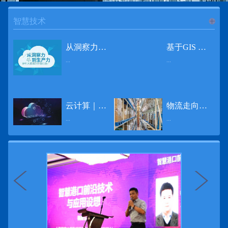
智慧技术
进入
智
从洞察力到生产力 伊利大数据的价值创造
基于GIS 的小城市交通网络分析研究
...
...
慧技术
12月2日，中国经济和金融领域最具权威性和前瞻性的年度盛会——第七届财新峰会在北京举行，围绕“改革执行力”这一主题，全国著名学者、知名企业家就“数字革命”等话题展开激烈讨论，共同为中国经济转型升级探寻新路径。全球乳业8强伊利集团从前瞻性的角度对大数据的价值创造进行了系统性的思考，大胆提出从洞察力到生产力的战略构想。伊利认为，数据本身并没有任何意义。只有不断分析和洞察这些数据，将其转化为信息和知识，再用来指导行为、解决实际问题，才能产生真正的价值。数据来源：线上+线下除了整合500多万销售终端、10亿级消费者和数量庞大的合作伙伴提供的信息，伊利还与百度、苏宁、天猫、唯品会、同程旅游等展开深入合作，建立互联网生态圈，实现了精准的用户需求画像和配套的产品策略，利用大数据技术深度挖掘消费者行为，洞察消费者需求。数据使用：产业链共赢伊利与全球大型零售商密切合作，进行资源整合与大数据信息共享，有针对性地调整货架摆放、促销设计等，为乳制品零售渠道提供关于消费场景和消费体验优化的全方位解决方案，提升消费者购物体验和满意度，强化消费者的忠诚度，最终实现供应商、零售商与消费者多方的共赢。而在互联网上，通过抓取和分析母婴人群的大数据信息，判断目标人群主要的营养需求，伊利构建了“母婴生态圈”——当一位新妈妈在平台上搜索相关营养信息时，大数据分析系统会根据她搜索和关注的内容，判断宝宝当前最关键的营养补充需求，并快速对接销售平台，完成从需求建立、到需求分析再到销售的循环闭合。数据价值：重要生产力2015年，伊利营业总收入达到603.6亿元。其中，安慕希零售额同比增长460%，金领冠珍护零售额同比增长27%，托菲尔零售额同比增长921%；在荷兰合作银行发布的2016年度“全球乳业20强”榜单中，伊利排名跃升至全球乳业8强。在市场的另一端，大数据还实现了与消费者的有效连接，使得伊利的企业品牌形象深入人心。根据凯度发布《2016 全球品牌足迹报告》显示，过去一年，消费者购买该品牌超过11亿人次——伊利成为中国消费者选择最多的品牌。大数据的广泛运用已经成为伊利重要的生产力构成，未来还将形成伊利集团实现从百亿级企业向千亿级企业跨越的重要驱动。（摘自：光明网）
导 读 本文对湖州市织里镇镇区现状交通网络、用地布局和人口分布等进行分析，利用GIS 软件构建交通网络，以道路密度与面积率为主要指标，通过叠加分析、核密度分析、可达性分析等空间分析方法，结合现状存在的问题对交通网络进行优化。结果表明，现状镇区核心区域属于典型的“窄马路、密路网”布局模式，交通通达性与可达性呈负相关，核心区交通网络优化后能够满足通行和停车需要，同时完善和优化镇区交通网络，使镇区用地布局更加合理，以更好地服务于工业、商业和居住等需求。织里镇作为中国童装名镇，现状镇区常住人口约30 万人，是浙江省首批小城市试点镇之一，具有高人口密度、高度混杂的土地利用以及高度混杂的居住与就业特征，使城市居民的出行距离较短、出行次数偏高。随着现代工业园区的建设、分离程度很高的居住地区和就业地区的逐渐形成，使居民的出行距离有所增加，主要的交通干道开始出现潮汐式交通流，对城市的交通运输系统产生了新的影响，给城市交通的发展带来了巨大的压力。本文将织里镇区建设用地布局、人口分布、交通网络等现状数据建立GIS 数据库[1]，利用GIS 空间分析方法[2]，对织里镇区范围内交通网络进行进一步分析研究。01 研究区交通网络现状分析1.1 现状用地布局与人口分布区域用地布局、人口分布与交通网络的形成三者相互影响、密切相关[3]，因此首先分析研究区现状用地布局与人口分布状况。图1 镇区建设用地现状布局图研究区总面积为2775.58 公顷，镇区现状布局如图1 所示（红线为镇区范围线，蓝线为核心区范围线，下同），其用地构成如表1，可以看出，现状建成区以工业用地为主，其比重达到37.63%，其中主要是童装加工为代表的一类工业用地，占工业用地比重约80%；纯居住用地占比不足，经实地调查，织里镇童装加工沿袭传统的家庭小作坊模式，属于典型的劳动密集型产业，其居住用地要以三合一的用地形式存在主（即一层以童装市场门面为主，二层空间为童装生产，三层、四层空间为居住空间），且公共管理与公共服务用地和绿地与广场用地严重不足，这种用地模式所带来的直接影响是居住环境质量不高，基于上述的现状建成区的用地构成，研究区居住、工作、生活环境亟需改善。图2 现状人口分布与功能业态叠加至2016 年年末，研究区范围内人口为30.22 万人，其中户籍人口为4.23 人，外来常住...
云计算｜边缘计算将为物联网行业带来巨大增长
物流走向未来的“魔法师”
频道
...
...
数据量迅速增长，据估计，到2025年，全球每天将产生463 EB的数据。智能建筑是数字世界的积极参与者：到2018年底，作为物联网建筑自动化一部分部署的传感器、执行器、模块、网关和其他连网设备的安装基数估计为1.51亿个，预计到2022年这一数字将达到4.83亿。随着如此多的建筑业主正在寻找节约能源、降低运营支出并达到可持续发展目标的方法，因此，毫无疑问，对物联网数据的依赖正在增加。事实上，现在生成的海量数据是边缘计算的主要推动力。在本文中，我们将定义边缘计算及其在物联网中的作用，以及为什么它有可能为整个物联网行业带来巨大的增长，并讨论设施管理中的一些潜在用例。边缘计算与物联网有什么关系？边缘计算是一个新概念，指的是某些物联网设备无需将数据发送到云端即可处理和分析数据的能力。相反，处理发生在数据源或附近(靠近网络的“边缘”)，无论是在物联网设备本身，还是在同一建筑物内或附近其他地方的本地边缘服务器。这与典型的物联网云计算设置形成鲜明对比，在该设置中，传感器从建筑环境中收集数据并将其传输到附近的物联网网关，该网关聚合传感器数据并将其上传到云中，然后在云中对其进行处理和分析。在未来，构建网络基础架构很有可能将边缘和云计算结合在一起，大规模数据处理和分析在云中进行，而边缘设备在本地处理关键的、对时间敏感的数据。边缘计算的3大优势与云计算相比，边缘计算有几个显着的优势：1、由于数据不必传输太远，因此可以减少处理时间通过云传递数据可能需要几秒钟的时间，而边缘计算可能只需要几微秒的时间，这在某些情况下非常有价值(比如自动驾驶)。2、它提供了超越云计算的改进能力特别是，需要快速处理和响应的应用程序将受益于边缘计算。▲例如，无人驾驶汽车需要边缘计算能够提供近乎即时的处理能力，以便为安全驾驶做出决定。▲智慧城市可以利用边缘计算来减少集中处理的数据量，并通过更快地对问题作出反应来改善它们的服务。▲甚至医疗机构也可以利用本地处理的优势，为农村地区的居民提供更好的医疗服务，并向各地的患者实时推荐治疗方案。3、它降低了与数据处理相关的成本如上所述，智能建筑产生的数据量预计在未来几年内将会大幅增加，因此，处理成本也会相应增加。由于建筑物中可能有数百个物联网设备，因此更有效地分类和管理数据至关重要。通过利用边缘和云计算选项，并且只向云发送重要数据，建筑物所有者可以将与数据处理相关的成本降低。类似...
近日，电商巨头亚马逊宣布了一项重要举措：要求所有三方卖家从8月31日开始，将其包裹的投递速度提高40%。那么，亚马逊究竟是如何在保证销量的同时，提高整个平台物流效率的？其实，亚马逊不仅仅是电商平台，还是一家科技公司，其在业内率先使用了大数据，利用人工智能和云技术进行仓储物流的管理，创新推出了预测性调拨、跨区域配送、跨国境配送等服务，并由此建立了全球跨境云仓。可以说，大数据应用技术是亚马逊提升物流效率、应对供应链挑战的关键。所谓物流大数据，即运输、仓储、搬运装卸、包装及流通加工等物流环节中涉及的数据、信息等。大数据应用技术在物流行业可以提升物流效率、应对供应链挑战。同时，数据赋能物流行业，能够给行业带来新的机遇和挑战。数据是赋能的魔法，尤其是物流大数据应用，使物流企业能够提高效率，降低成本，并寻求新的商机，可以说，大数据正在成为物流行业最大的福利。联想到这几年物流行业的快速发展，处处可见的大物流、大流通、新物流、新渠道、新零售、无界零售等等，成立的前提都是数据应用，是数据的变现与数据沉淀的结果。现如今，大数据已经渗透到物流的各个环节，并已成为物流行业创新的基石。未来，物流行业对大数据的需求前景将会更加广阔，大数据对包括供应链在内的行业变革以及跨界融合已在进行之中。PetaBase-i助力提升码头业务运行效率 在全球化的今天，集装箱运输业约占世界海运贸易总值的一半以上，集装箱运输已成为海运供应链非常重要的一环。堆场是集装箱码头的基础资源，堆场集箱堆位的分配管理直接影响码头的运作效率。国内一家知名度较高的上市公司(以下简称z 客户)，拥有几十个面积多达上百万平方米的码头和集装箱场站资源，每年为全球客户提供价值数十亿的仓储码头服务。在接触PetaBase-i 之前，z 客户一直使用集装箱信息管理系统来监控吉箱场位情况并进行相关统计分析。信息管理系统使用的是传统关系型数据库,但随着数据增长到一定的量级时，对集装箱码头堆场堆放情况的分析越来越困难，现有的系统和数据库策略限制了z客户优化码头资源调度的能力。为了提高实时分析性能，z客户决定引入一套实时大数据平台，一个能提供实时查询、灵活扩展的解决方案。这个方案需要能适应企业的数据增长速度，并能够在不中断服务的情况下提供弹性伸缩能力。经过综合能力评估后，z客户选择了PetaBase-i。PetaBase-i 通过快速处理和...
>>