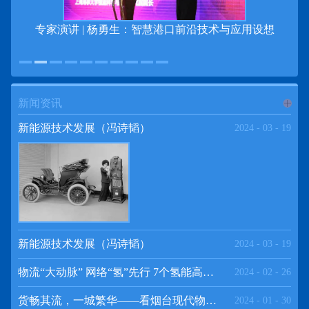
专家演讲 | 杨勇生：智慧港口前沿技术与应用设想
新闻资讯
进入
新
新能源技术发展（冯诗韬）
2024
-
03
-
19
闻资讯
频道
新能源技术发展（冯诗韬）
2024
-
03
-
19
物流“大动脉” 网络“氢”先行 7个氢能高速场景落地京津冀
2024
-
02
-
26
>>
货畅其流，一城繁华——看烟台现代物流发展
2024
-
01
-
30