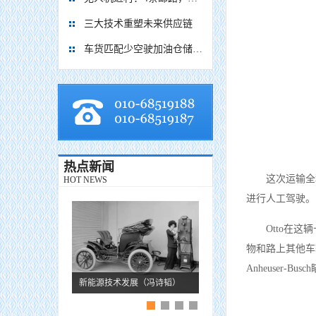
三大技术重塑未来供应链
车货匹配少空驶加油仓储有优惠 降公路物流成本看贵州如何做
热点新闻
这次运输全
HOT NEWS
进行人工驾驶。
Otto在
物和路上其他车
Anheuser
新能源技术发展（冯诗韬）