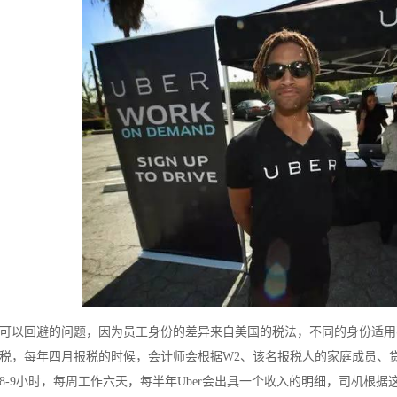
er可以回避的问题，因为员工身份的差异来自美国的税法，不同的身份适
税，每年四月报税的时候，会计师会根据W2、该名报税人的家庭成员、贷
8-9小时，每周工作六天，每半年Uber会出具一个收入的明细，司机根据