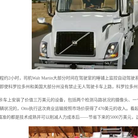
程约2小时，司机Walt Martin大部分时间在驾驶室的睡铺上监控自动
即使科罗拉多州和美国大部分州没有禁止无人驾驶卡车上路，科罗拉多州
这辆卡车上安装了价值三万美元的设备，包括两个检测马路状况的摄像头、
辆状况的，Otto执行这次商业运输按照市场价获得了470美元的收入。看
-Busch瞄准的都是技术成熟并可以削减人力成本后——节省下来的5000万美元
“ AI+ ”新时期降低社会物流成本的思考
物流“大动脉” 网络“氢”先行 7个氢能高速场景落地京津冀