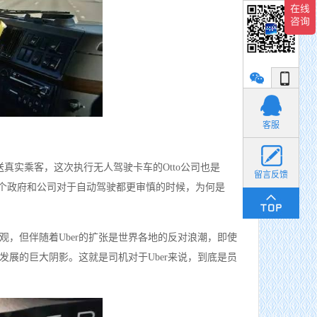
小丽
客服
送真实乘客，这次执行无人驾驶卡车的Otto公司也是
留言反馈
，各个政府和公司对于自动驾驶都更审慎的时候，为何是
观，但伴随着Uber的扩张是世界各地的反对浪潮，即使
来发展的巨大阴影。这就是司机对于Uber来说，到底是员