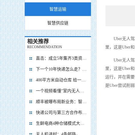
智慧运输
智慧供应链
Uber无人
相关推荐
RECOMMENDATION
里，这是Ube
直击：成立5年集齐3类资本，九曳供应链如何成为国内最大的冷链物流平台？
Uber无人
里，这是Uber
下一个10年快递怎么走？“快”保证不输，“绿”才能赢！
运行，并在需要
400平方米自动仓库 给一亿胶囊“安家”
是Uber尝试
一个视频看懂“室内无人机”是如何管理库存的？
顺丰被曝布局新业务：智能迷你仓
快递公司与第三方合作布局自动化仓库
生鲜电商4种仓储模式大对比，孰优孰劣？每日优鲜、盒马鲜生、京东到家、多点
无人机进村：4条邮路，覆盖8个行政村，累计飞行1.4万+公里