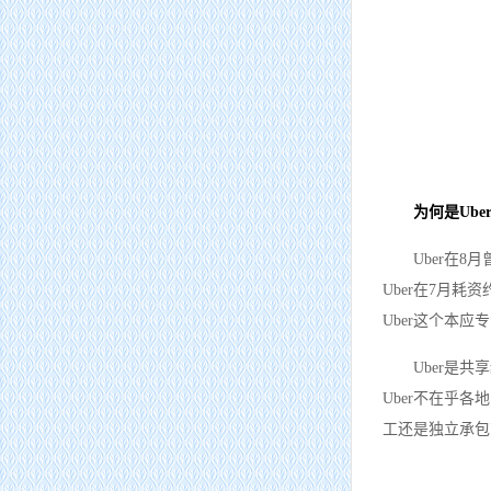
为何是Ub
主管单位：
组长单位：
住
中
Uber在
Uber在7月
Uber这个本
Uber是
Uber不在乎
工还是独立承包