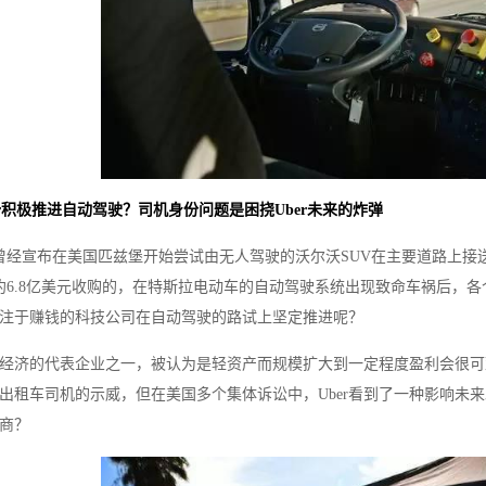
er积极推进自动驾驶？司机身份问题是困挠Uber未来的炸弹
建部中国城市科学研究会
物协（北京）物流工程设计院
8月曾经宣布在美国匹兹堡开始尝试由无人驾驶的沃尔沃SUV在主要道路上接
耗资约6.8亿美元收购的，在特斯拉电动车的自动驾驶系统出现致命车祸后
应专注于赚钱的科技公司在自动驾驶的路试上坚定推进呢？
共享经济的代表企业之一，被认为是轻资产而规模扩大到一定程度盈利会很可
各地出租车司机的示威，但在美国多个集体诉讼中，Uber看到了一种影响未
商？