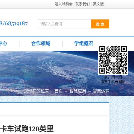
进入城科会
联系我们
英文版
中心
合作领域
学组概况
亲，扫一扫
浏览手机云网站
您现在的位置：
首页
→
智慧应用
→
智慧运输
卡车试跑120英里