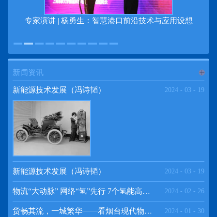
专家演讲 | 杨勇生：智慧港口前沿技术与应用设想
新闻资讯
进入
新
新能源技术发展（冯诗韬）
2024
-
03
-
19
闻资讯
频道
新能源技术发展（冯诗韬）
2024
-
03
-
19
物流“大动脉” 网络“氢”先行 7个氢能高速场景落地京津冀
2024
-
02
-
26
>>
货畅其流，一城繁华——看烟台现代物流发展
2024
-
01
-
30