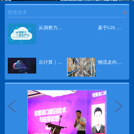
智慧技术
进入
智
从洞察力到生产力 伊利大数据的价值创造
基于GIS 的小城市交通网络分析研究
...
...
慧技术
12月2日，中国经济和金融领域最具权威性和前瞻性的年度盛会——第七届财新峰会在北京举行，围绕“改革执行力”这一主题，全国著名学者、知名企业家就“数字革命”等话题展开激烈讨论，共同为中国经济转型升级探寻新路径。全球乳业8强伊利集团从前瞻性的角度对大数据的价值创造进行了系统性的思考，大胆提出从洞察力到生产力的战略构想。伊利认为，数据本身并没有任何意义。只有不断分析和洞察这些数据，将其转化为信息和知识，再用来指导行为、解决实际问题，才能产生真正的价值。数据来源：线上+线下除了整合500多万销售终端、10亿级消费者和数量庞大的合作伙伴提供的信息，伊利还与百度、苏宁、天猫、唯品会、同程旅游等展开深入合作，建立互联网生态圈，实现了精准的用户需求画像和配套的产品策略，利用大数据技术深度挖掘消费者行为，洞察消费者需求。数据使用：产业链共赢伊利与全球大型零售商密切合作，进行资源整合与大数据信息共享，有针对性地调整货架摆放、促销设计等，为乳制品零售渠道提供关于消费场景和消费体验优化的全方位解决方案，提升消费者购物体验和满意度，强化消费者的忠诚度，最终实现供应商、零售商与消费者多方的共赢。而在互联网上，通过抓取和分析母婴人群的大数据信息，判断目标人群主要的营养需求，伊利构建了“母婴生态圈”——当一位新妈妈在平台上搜索相关营养信息时，大数据分析系统会根据她搜索和关注的内容，判断宝宝当前最关键的营养补充需求，并快速对接销售平台，完成从需求建立、到需求分析再到销售的循环闭合。数据价值：重要生产力2015年，伊利营业总收入达到603.6亿元。其中，安慕希零售额同比增长460%，金领冠珍护零售额同比增长27%，托菲尔零售额同比增长921%；在荷兰合作银行发布的2016年度“全球乳业20强”榜单中，伊利排名跃升至全球乳业8强。在市场的另一端，大数据还实现了与消费者的有效连接，使得伊利的企业品牌形象深入人心。根据凯度发布《2016 全球品牌足迹报告》显示，过去一年，消费者购买该品牌超过11亿人次——伊利成为中国消费者选择最多的品牌。大数据的广泛运用已经成为伊利重要的生产力构成，未来还将形成伊利集团实现从百亿级企业向千亿级企业跨越的重要驱动。（摘自：光明网）
导 读 本文对湖州市织里镇镇区现状交通网络、用地布局和人口分布等进行分析，利用GIS 软件构建交通网络，以道路密度与面积率为主要指标，通过叠加分析、核密度分析、可达性分析等空间分析方法，结合现状存在的问题对交通网络进行优化。结果表明，现状镇区核心区域属于典型的“窄马路、密路网”布局模式，交通通达性与可达性呈负相关，核心区交通网络优化后能够满足通行和停车需要，同时完善和优化镇区交通网络，使镇区用地布局更加合理，以更好地服务于工业、商业和居住等需求。织里镇作为中国童装名镇，现状镇区常住人口约30 万人，是浙江省首批小城市试点镇之一，具有高人口密度、高度混杂的土地利用以及高度混杂的居住与就业特征，使城市居民的出行距离较短、出行次数偏高。随着现代工业园区的建设、分离程度很高的居住地区和就业地区的逐渐形成，使居民的出行距离有所增加，主要的交通干道开始出现潮汐式交通流，对城市的交通运输系统产生了新的影响，给城市交通的发展带来了巨大的压力。本文将织里镇区建设用地布局、人口分布、交通网络等现状数据建立GIS 数据库[1]，利用GIS 空间分析方法[2]，对织里镇区范围内交通网络进行进一步分析研究。01 研究区交通网络现状分析1.1 现状用地布局与人口分布区域用地布局、人口分布与交通网络的形成三者相互影响、密切相关[3]，因此首先分析研究区现状用地布局与人口分布状况。图1 镇区建设用地现状布局图研究区总面积为2775.58 公顷，镇区现状布局如图1 所示（红线为镇区范围线，蓝线为核心区范围线，下同），其用地构成如表1，可以看出，现状建成区以工业用地为主，其比重达到37.63%，其中主要是童装加工为代表的一类工业用地，占工业用地比重约80%；纯居住用地占比不足，经实地调查，织里镇童装加工沿袭传统的家庭小作坊模式，属于典型的劳动密集型产业，其居住用地要以三合一的用地形式存在主（即一层以童装市场门面为主，二层空间为童装生产，三层、四层空间为居住空间），且公共管理与公共服务用地和绿地与广场用地严重不足，这种用地模式所带来的直接影响是居住环境质量不高，基于上述的现状建成区的用地构成，研究区居住、工作、生活环境亟需改善。图2 现状人口分布与功能业态叠加至2016 年年末，研究区范围内人口为30.22 万人，其中户籍人口为4.23 人，外来常住...
云计算｜边缘计算将为物联网行业带来巨大增长
物流走向未来的“魔法师”
频道
...
...
数据量迅速增长，据估计，到2025年，全球每天将产生463 EB的数据。智能建筑是数字世界的积极参与者：到2018年底，作为物联网建筑自动化一部分部署的传感器、执行器、模块、网关和其他连网设备的安装基数估计为1.51亿个，预计到2022年这一数字将达到4.83亿。随着如此多的建筑业主正在寻找节约能源、降低运营支出并达到可持续发展目标的方法，因此，毫无疑问，对物联网数据的依赖正在增加。事实上，现在生成的海量数据是边缘计算的主要推动力。在本文中，我们将定义边缘计算及其在物联网中的作用，以及为什么它有可能为整个物联网行业带来巨大的增长，并讨论设施管理中的一些潜在用例。边缘计算与物联网有什么关系？边缘计算是一个新概念，指的是某些物联网设备无需将数据发送到云端即可处理和分析数据的能力。相反，处理发生在数据源或附近(靠近网络的“边缘”)，无论是在物联网设备本身，还是在同一建筑物内或附近其他地方的本地边缘服务器。这与典型的物联网云计算设置形成鲜明对比，在该设置中，传感器从建筑环境中收集数据并将其传输到附近的物联网网关，该网关聚合传感器数据并将其上传到云中，然后在云中对其进行处理和分析。在未来，构建网络基础架构很有可能将边缘和云计算结合在一起，大规模数据处理和分析在云中进行，而边缘设备在本地处理关键的、对时间敏感的数据。边缘计算的3大优势与云计算相比，边缘计算有几个显着的优势：1、由于数据不必传输太远，因此可以减少处理时间通过云传递数据可能需要几秒钟的时间，而边缘计算可能只需要几微秒的时间，这在某些情况下非常有价值(比如自动驾驶)。2、它提供了超越云计算的改进能力特别是，需要快速处理和响应的应用程序将受益于边缘计算。▲例如，无人驾驶汽车需要边缘计算能够提供近乎即时的处理能力，以便为安全驾驶做出决定。▲智慧城市可以利用边缘计算来减少集中处理的数据量，并通过更快地对问题作出反应来改善它们的服务。▲甚至医疗机构也可以利用本地处理的优势，为农村地区的居民提供更好的医疗服务，并向各地的患者实时推荐治疗方案。3、它降低了与数据处理相关的成本如上所述，智能建筑产生的数据量预计在未来几年内将会大幅增加，因此，处理成本也会相应增加。由于建筑物中可能有数百个物联网设备，因此更有效地分类和管理数据至关重要。通过利用边缘和云计算选项，并且只向云发送重要数据，建筑物所有者可以将与数据处理相关的成本降低。类似...
近日，电商巨头亚马逊宣布了一项重要举措：要求所有三方卖家从8月31日开始，将其包裹的投递速度提高40%。那么，亚马逊究竟是如何在保证销量的同时，提高整个平台物流效率的？其实，亚马逊不仅仅是电商平台，还是一家科技公司，其在业内率先使用了大数据，利用人工智能和云技术进行仓储物流的管理，创新推出了预测性调拨、跨区域配送、跨国境配送等服务，并由此建立了全球跨境云仓。可以说，大数据应用技术是亚马逊提升物流效率、应对供应链挑战的关键。所谓物流大数据，即运输、仓储、搬运装卸、包装及流通加工等物流环节中涉及的数据、信息等。大数据应用技术在物流行业可以提升物流效率、应对供应链挑战。同时，数据赋能物流行业，能够给行业带来新的机遇和挑战。数据是赋能的魔法，尤其是物流大数据应用，使物流企业能够提高效率，降低成本，并寻求新的商机，可以说，大数据正在成为物流行业最大的福利。联想到这几年物流行业的快速发展，处处可见的大物流、大流通、新物流、新渠道、新零售、无界零售等等，成立的前提都是数据应用，是数据的变现与数据沉淀的结果。现如今，大数据已经渗透到物流的各个环节，并已成为物流行业创新的基石。未来，物流行业对大数据的需求前景将会更加广阔，大数据对包括供应链在内的行业变革以及跨界融合已在进行之中。PetaBase-i助力提升码头业务运行效率 在全球化的今天，集装箱运输业约占世界海运贸易总值的一半以上，集装箱运输已成为海运供应链非常重要的一环。堆场是集装箱码头的基础资源，堆场集箱堆位的分配管理直接影响码头的运作效率。国内一家知名度较高的上市公司(以下简称z 客户)，拥有几十个面积多达上百万平方米的码头和集装箱场站资源，每年为全球客户提供价值数十亿的仓储码头服务。在接触PetaBase-i 之前，z 客户一直使用集装箱信息管理系统来监控吉箱场位情况并进行相关统计分析。信息管理系统使用的是传统关系型数据库,但随着数据增长到一定的量级时，对集装箱码头堆场堆放情况的分析越来越困难，现有的系统和数据库策略限制了z客户优化码头资源调度的能力。为了提高实时分析性能，z客户决定引入一套实时大数据平台，一个能提供实时查询、灵活扩展的解决方案。这个方案需要能适应企业的数据增长速度，并能够在不中断服务的情况下提供弹性伸缩能力。经过综合能力评估后，z客户选择了PetaBase-i。PetaBase-i 通过快速处理和...
>>