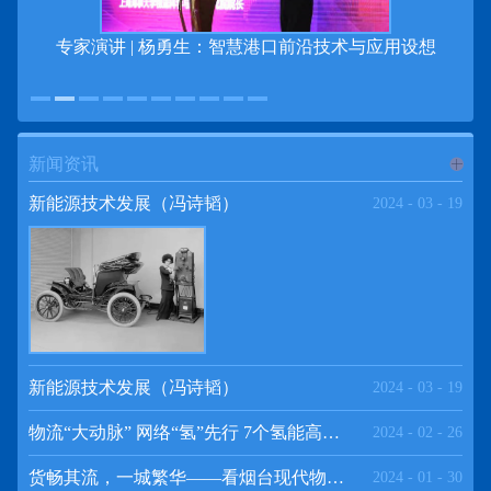
专家演讲 | 杨勇生：智慧港口前沿技术与应用设想
新闻资讯
进入
新
新能源技术发展（冯诗韬）
2024
-
03
-
19
闻资讯
频道
新能源技术发展（冯诗韬）
2024
-
03
-
19
物流“大动脉” 网络“氢”先行 7个氢能高速场景落地京津冀
2024
-
02
-
26
>>
货畅其流，一城繁华——看烟台现代物流发展
2024
-
01
-
30