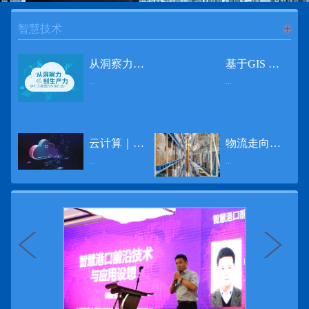
智慧技术
进入
智
从洞察力到生产力 伊利大数据的价值创造
基于GIS 的小城市交通网络分析研究
...
...
慧技术
12月2日，中国经济和金融领域最具权威性和前瞻性的年度盛会——第七届财新峰会在北京举行，围绕“改革执行力”这一主题，全国著名学者、知名企业家就“数字革命”等话题展开激烈讨论，共同为中国经济转型升级探寻新路径。全球乳业8强伊利集团从前瞻性的角度对大数据的价值创造进行了系统性的思考，大胆提出从洞察力到生产力的战略构想。伊利认为，数据本身并没有任何意义。只有不断分析和洞察这些数据，将其转化为信息和知识，再用来指导行为、解决实际问题，才能产生真正的价值。数据来源：线上+线下除了整合500多万销售终端、10亿级消费者和数量庞大的合作伙伴提供的信息，伊利还与百度、苏宁、天猫、唯品会、同程旅游等展开深入合作，建立互联网生态圈，实现了精准的用户需求画像和配套的产品策略，利用大数据技术深度挖掘消费者行为，洞察消费者需求。数据使用：产业链共赢伊利与全球大型零售商密切合作，进行资源整合与大数据信息共享，有针对性地调整货架摆放、促销设计等，为乳制品零售渠道提供关于消费场景和消费体验优化的全方位解决方案，提升消费者购物体验和满意度，强化消费者的忠诚度，最终实现供应商、零售商与消费者多方的共赢。而在互联网上，通过抓取和分析母婴人群的大数据信息，判断目标人群主要的营养需求，伊利构建了“母婴生态圈”——当一位新妈妈在平台上搜索相关营养信息时，大数据分析系统会根据她搜索和关注的内容，判断宝宝当前最关键的营养补充需求，并快速对接销售平台，完成从需求建立、到需求分析再到销售的循环闭合。数据价值：重要生产力2015年，伊利营业总收入达到603.6亿元。其中，安慕希零售额同比增长460%，金领冠珍护零售额同比增长27%，托菲尔零售额同比增长921%；在荷兰合作银行发布的2016年度“全球乳业20强”榜单中，伊利排名跃升至全球乳业8强。在市场的另一端，大数据还实现了与消费者的有效连接，使得伊利的企业品牌形象深入人心。根据凯度发布《2016 全球品牌足迹报告》显示，过去一年，消费者购买该品牌超过11亿人次——伊利成为中国消费者选择最多的品牌。大数据的广泛运用已经成为伊利重要的生产力构成，未来还将形成伊利集团实现从百亿级企业向千亿级企业跨越的重要驱动。（摘自：光明网）
导 读 本文对湖州市织里镇镇区现状交通网络、用地布局和人口分布等进行分析，利用GIS 软件构建交通网络，以道路密度与面积率为主要指标，通过叠加分析、核密度分析、可达性分析等空间分析方法，结合现状存在的问题对交通网络进行优化。结果表明，现状镇区核心区域属于典型的“窄马路、密路网”布局模式，交通通达性与可达性呈负相关，核心区交通网络优化后能够满足通行和停车需要，同时完善和优化镇区交通网络，使镇区用地布局更加合理，以更好地服务于工业、商业和居住等需求。织里镇作为中国童装名镇，现状镇区常住人口约30 万人，是浙江省首批小城市试点镇之一，具有高人口密度、高度混杂的土地利用以及高度混杂的居住与就业特征，使城市居民的出行距离较短、出行次数偏高。随着现代工业园区的建设、分离程度很高的居住地区和就业地区的逐渐形成，使居民的出行距离有所增加，主要的交通干道开始出现潮汐式交通流，对城市的交通运输系统产生了新的影响，给城市交通的发展带来了巨大的压力。本文将织里镇区建设用地布局、人口分布、交通网络等现状数据建立GIS 数据库[1]，利用GIS 空间分析方法[2]，对织里镇区范围内交通网络进行进一步分析研究。01 研究区交通网络现状分析1.1 现状用地布局与人口分布区域用地布局、人口分布与交通网络的形成三者相互影响、密切相关[3]，因此首先分析研究区现状用地布局与人口分布状况。图1 镇区建设用地现状布局图研究区总面积为2775.58 公顷，镇区现状布局如图1 所示（红线为镇区范围线，蓝线为核心区范围线，下同），其用地构成如表1，可以看出，现状建成区以工业用地为主，其比重达到37.63%，其中主要是童装加工为代表的一类工业用地，占工业用地比重约80%；纯居住用地占比不足，经实地调查，织里镇童装加工沿袭传统的家庭小作坊模式，属于典型的劳动密集型产业，其居住用地要以三合一的用地形式存在主（即一层以童装市场门面为主，二层空间为童装生产，三层、四层空间为居住空间），且公共管理与公共服务用地和绿地与广场用地严重不足，这种用地模式所带来的直接影响是居住环境质量不高，基于上述的现状建成区的用地构成，研究区居住、工作、生活环境亟需改善。图2 现状人口分布与功能业态叠加至2016 年年末，研究区范围内人口为30.22 万人，其中户籍人口为4.23 人，外来常住...
云计算｜边缘计算将为物联网行业带来巨大增长
物流走向未来的“魔法师”
频道
...
...
数据量迅速增长，据估计，到2025年，全球每天将产生463 EB的数据。智能建筑是数字世界的积极参与者：到2018年底，作为物联网建筑自动化一部分部署的传感器、执行器、模块、网关和其他连网设备的安装基数估计为1.51亿个，预计到2022年这一数字将达到4.83亿。随着如此多的建筑业主正在寻找节约能源、降低运营支出并达到可持续发展目标的方法，因此，毫无疑问，对物联网数据的依赖正在增加。事实上，现在生成的海量数据是边缘计算的主要推动力。在本文中，我们将定义边缘计算及其在物联网中的作用，以及为什么它有可能为整个物联网行业带来巨大的增长，并讨论设施管理中的一些潜在用例。边缘计算与物联网有什么关系？边缘计算是一个新概念，指的是某些物联网设备无需将数据发送到云端即可处理和分析数据的能力。相反，处理发生在数据源或附近(靠近网络的“边缘”)，无论是在物联网设备本身，还是在同一建筑物内或附近其他地方的本地边缘服务器。这与典型的物联网云计算设置形成鲜明对比，在该设置中，传感器从建筑环境中收集数据并将其传输到附近的物联网网关，该网关聚合传感器数据并将其上传到云中，然后在云中对其进行处理和分析。在未来，构建网络基础架构很有可能将边缘和云计算结合在一起，大规模数据处理和分析在云中进行，而边缘设备在本地处理关键的、对时间敏感的数据。边缘计算的3大优势与云计算相比，边缘计算有几个显着的优势：1、由于数据不必传输太远，因此可以减少处理时间通过云传递数据可能需要几秒钟的时间，而边缘计算可能只需要几微秒的时间，这在某些情况下非常有价值(比如自动驾驶)。2、它提供了超越云计算的改进能力特别是，需要快速处理和响应的应用程序将受益于边缘计算。▲例如，无人驾驶汽车需要边缘计算能够提供近乎即时的处理能力，以便为安全驾驶做出决定。▲智慧城市可以利用边缘计算来减少集中处理的数据量，并通过更快地对问题作出反应来改善它们的服务。▲甚至医疗机构也可以利用本地处理的优势，为农村地区的居民提供更好的医疗服务，并向各地的患者实时推荐治疗方案。3、它降低了与数据处理相关的成本如上所述，智能建筑产生的数据量预计在未来几年内将会大幅增加，因此，处理成本也会相应增加。由于建筑物中可能有数百个物联网设备，因此更有效地分类和管理数据至关重要。通过利用边缘和云计算选项，并且只向云发送重要数据，建筑物所有者可以将与数据处理相关的成本降低。类似...
近日，电商巨头亚马逊宣布了一项重要举措：要求所有三方卖家从8月31日开始，将其包裹的投递速度提高40%。那么，亚马逊究竟是如何在保证销量的同时，提高整个平台物流效率的？其实，亚马逊不仅仅是电商平台，还是一家科技公司，其在业内率先使用了大数据，利用人工智能和云技术进行仓储物流的管理，创新推出了预测性调拨、跨区域配送、跨国境配送等服务，并由此建立了全球跨境云仓。可以说，大数据应用技术是亚马逊提升物流效率、应对供应链挑战的关键。所谓物流大数据，即运输、仓储、搬运装卸、包装及流通加工等物流环节中涉及的数据、信息等。大数据应用技术在物流行业可以提升物流效率、应对供应链挑战。同时，数据赋能物流行业，能够给行业带来新的机遇和挑战。数据是赋能的魔法，尤其是物流大数据应用，使物流企业能够提高效率，降低成本，并寻求新的商机，可以说，大数据正在成为物流行业最大的福利。联想到这几年物流行业的快速发展，处处可见的大物流、大流通、新物流、新渠道、新零售、无界零售等等，成立的前提都是数据应用，是数据的变现与数据沉淀的结果。现如今，大数据已经渗透到物流的各个环节，并已成为物流行业创新的基石。未来，物流行业对大数据的需求前景将会更加广阔，大数据对包括供应链在内的行业变革以及跨界融合已在进行之中。PetaBase-i助力提升码头业务运行效率 在全球化的今天，集装箱运输业约占世界海运贸易总值的一半以上，集装箱运输已成为海运供应链非常重要的一环。堆场是集装箱码头的基础资源，堆场集箱堆位的分配管理直接影响码头的运作效率。国内一家知名度较高的上市公司(以下简称z 客户)，拥有几十个面积多达上百万平方米的码头和集装箱场站资源，每年为全球客户提供价值数十亿的仓储码头服务。在接触PetaBase-i 之前，z 客户一直使用集装箱信息管理系统来监控吉箱场位情况并进行相关统计分析。信息管理系统使用的是传统关系型数据库,但随着数据增长到一定的量级时，对集装箱码头堆场堆放情况的分析越来越困难，现有的系统和数据库策略限制了z客户优化码头资源调度的能力。为了提高实时分析性能，z客户决定引入一套实时大数据平台，一个能提供实时查询、灵活扩展的解决方案。这个方案需要能适应企业的数据增长速度，并能够在不中断服务的情况下提供弹性伸缩能力。经过综合能力评估后，z客户选择了PetaBase-i。PetaBase-i 通过快速处理和...
>>