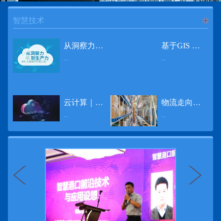
智慧技术
进入
智
从洞察力到生产力 伊利大数据的价值创造
基于GIS 的小城市交通网络分析研究
...
...
慧技术
12月2日，中国经济和金融领域最具权威性和前瞻性的年度盛会——第七届财新峰会在北京举行，围绕“改革执行力”这一主题，全国著名学者、知名企业家就“数字革命”等话题展开激烈讨论，共同为中国经济转型升级探寻新路径。全球乳业8强伊利集团从前瞻性的角度对大数据的价值创造进行了系统性的思考，大胆提出从洞察力到生产力的战略构想。伊利认为，数据本身并没有任何意义。只有不断分析和洞察这些数据，将其转化为信息和知识，再用来指导行为、解决实际问题，才能产生真正的价值。数据来源：线上+线下除了整合500多万销售终端、10亿级消费者和数量庞大的合作伙伴提供的信息，伊利还与百度、苏宁、天猫、唯品会、同程旅游等展开深入合作，建立互联网生态圈，实现了精准的用户需求画像和配套的产品策略，利用大数据技术深度挖掘消费者行为，洞察消费者需求。数据使用：产业链共赢伊利与全球大型零售商密切合作，进行资源整合与大数据信息共享，有针对性地调整货架摆放、促销设计等，为乳制品零售渠道提供关于消费场景和消费体验优化的全方位解决方案，提升消费者购物体验和满意度，强化消费者的忠诚度，最终实现供应商、零售商与消费者多方的共赢。而在互联网上，通过抓取和分析母婴人群的大数据信息，判断目标人群主要的营养需求，伊利构建了“母婴生态圈”——当一位新妈妈在平台上搜索相关营养信息时，大数据分析系统会根据她搜索和关注的内容，判断宝宝当前最关键的营养补充需求，并快速对接销售平台，完成从需求建立、到需求分析再到销售的循环闭合。数据价值：重要生产力2015年，伊利营业总收入达到603.6亿元。其中，安慕希零售额同比增长460%，金领冠珍护零售额同比增长27%，托菲尔零售额同比增长921%；在荷兰合作银行发布的2016年度“全球乳业20强”榜单中，伊利排名跃升至全球乳业8强。在市场的另一端，大数据还实现了与消费者的有效连接，使得伊利的企业品牌形象深入人心。根据凯度发布《2016 全球品牌足迹报告》显示，过去一年，消费者购买该品牌超过11亿人次——伊利成为中国消费者选择最多的品牌。大数据的广泛运用已经成为伊利重要的生产力构成，未来还将形成伊利集团实现从百亿级企业向千亿级企业跨越的重要驱动。（摘自：光明网）
导 读 本文对湖州市织里镇镇区现状交通网络、用地布局和人口分布等进行分析，利用GIS 软件构建交通网络，以道路密度与面积率为主要指标，通过叠加分析、核密度分析、可达性分析等空间分析方法，结合现状存在的问题对交通网络进行优化。结果表明，现状镇区核心区域属于典型的“窄马路、密路网”布局模式，交通通达性与可达性呈负相关，核心区交通网络优化后能够满足通行和停车需要，同时完善和优化镇区交通网络，使镇区用地布局更加合理，以更好地服务于工业、商业和居住等需求。织里镇作为中国童装名镇，现状镇区常住人口约30 万人，是浙江省首批小城市试点镇之一，具有高人口密度、高度混杂的土地利用以及高度混杂的居住与就业特征，使城市居民的出行距离较短、出行次数偏高。随着现代工业园区的建设、分离程度很高的居住地区和就业地区的逐渐形成，使居民的出行距离有所增加，主要的交通干道开始出现潮汐式交通流，对城市的交通运输系统产生了新的影响，给城市交通的发展带来了巨大的压力。本文将织里镇区建设用地布局、人口分布、交通网络等现状数据建立GIS 数据库[1]，利用GIS 空间分析方法[2]，对织里镇区范围内交通网络进行进一步分析研究。01 研究区交通网络现状分析1.1 现状用地布局与人口分布区域用地布局、人口分布与交通网络的形成三者相互影响、密切相关[3]，因此首先分析研究区现状用地布局与人口分布状况。图1 镇区建设用地现状布局图研究区总面积为2775.58 公顷，镇区现状布局如图1 所示（红线为镇区范围线，蓝线为核心区范围线，下同），其用地构成如表1，可以看出，现状建成区以工业用地为主，其比重达到37.63%，其中主要是童装加工为代表的一类工业用地，占工业用地比重约80%；纯居住用地占比不足，经实地调查，织里镇童装加工沿袭传统的家庭小作坊模式，属于典型的劳动密集型产业，其居住用地要以三合一的用地形式存在主（即一层以童装市场门面为主，二层空间为童装生产，三层、四层空间为居住空间），且公共管理与公共服务用地和绿地与广场用地严重不足，这种用地模式所带来的直接影响是居住环境质量不高，基于上述的现状建成区的用地构成，研究区居住、工作、生活环境亟需改善。图2 现状人口分布与功能业态叠加至2016 年年末，研究区范围内人口为30.22 万人，其中户籍人口为4.23 人，外来常住...
云计算｜边缘计算将为物联网行业带来巨大增长
物流走向未来的“魔法师”
频道
...
...
数据量迅速增长，据估计，到2025年，全球每天将产生463 EB的数据。智能建筑是数字世界的积极参与者：到2018年底，作为物联网建筑自动化一部分部署的传感器、执行器、模块、网关和其他连网设备的安装基数估计为1.51亿个，预计到2022年这一数字将达到4.83亿。随着如此多的建筑业主正在寻找节约能源、降低运营支出并达到可持续发展目标的方法，因此，毫无疑问，对物联网数据的依赖正在增加。事实上，现在生成的海量数据是边缘计算的主要推动力。在本文中，我们将定义边缘计算及其在物联网中的作用，以及为什么它有可能为整个物联网行业带来巨大的增长，并讨论设施管理中的一些潜在用例。边缘计算与物联网有什么关系？边缘计算是一个新概念，指的是某些物联网设备无需将数据发送到云端即可处理和分析数据的能力。相反，处理发生在数据源或附近(靠近网络的“边缘”)，无论是在物联网设备本身，还是在同一建筑物内或附近其他地方的本地边缘服务器。这与典型的物联网云计算设置形成鲜明对比，在该设置中，传感器从建筑环境中收集数据并将其传输到附近的物联网网关，该网关聚合传感器数据并将其上传到云中，然后在云中对其进行处理和分析。在未来，构建网络基础架构很有可能将边缘和云计算结合在一起，大规模数据处理和分析在云中进行，而边缘设备在本地处理关键的、对时间敏感的数据。边缘计算的3大优势与云计算相比，边缘计算有几个显着的优势：1、由于数据不必传输太远，因此可以减少处理时间通过云传递数据可能需要几秒钟的时间，而边缘计算可能只需要几微秒的时间，这在某些情况下非常有价值(比如自动驾驶)。2、它提供了超越云计算的改进能力特别是，需要快速处理和响应的应用程序将受益于边缘计算。▲例如，无人驾驶汽车需要边缘计算能够提供近乎即时的处理能力，以便为安全驾驶做出决定。▲智慧城市可以利用边缘计算来减少集中处理的数据量，并通过更快地对问题作出反应来改善它们的服务。▲甚至医疗机构也可以利用本地处理的优势，为农村地区的居民提供更好的医疗服务，并向各地的患者实时推荐治疗方案。3、它降低了与数据处理相关的成本如上所述，智能建筑产生的数据量预计在未来几年内将会大幅增加，因此，处理成本也会相应增加。由于建筑物中可能有数百个物联网设备，因此更有效地分类和管理数据至关重要。通过利用边缘和云计算选项，并且只向云发送重要数据，建筑物所有者可以将与数据处理相关的成本降低。类似...
近日，电商巨头亚马逊宣布了一项重要举措：要求所有三方卖家从8月31日开始，将其包裹的投递速度提高40%。那么，亚马逊究竟是如何在保证销量的同时，提高整个平台物流效率的？其实，亚马逊不仅仅是电商平台，还是一家科技公司，其在业内率先使用了大数据，利用人工智能和云技术进行仓储物流的管理，创新推出了预测性调拨、跨区域配送、跨国境配送等服务，并由此建立了全球跨境云仓。可以说，大数据应用技术是亚马逊提升物流效率、应对供应链挑战的关键。所谓物流大数据，即运输、仓储、搬运装卸、包装及流通加工等物流环节中涉及的数据、信息等。大数据应用技术在物流行业可以提升物流效率、应对供应链挑战。同时，数据赋能物流行业，能够给行业带来新的机遇和挑战。数据是赋能的魔法，尤其是物流大数据应用，使物流企业能够提高效率，降低成本，并寻求新的商机，可以说，大数据正在成为物流行业最大的福利。联想到这几年物流行业的快速发展，处处可见的大物流、大流通、新物流、新渠道、新零售、无界零售等等，成立的前提都是数据应用，是数据的变现与数据沉淀的结果。现如今，大数据已经渗透到物流的各个环节，并已成为物流行业创新的基石。未来，物流行业对大数据的需求前景将会更加广阔，大数据对包括供应链在内的行业变革以及跨界融合已在进行之中。PetaBase-i助力提升码头业务运行效率 在全球化的今天，集装箱运输业约占世界海运贸易总值的一半以上，集装箱运输已成为海运供应链非常重要的一环。堆场是集装箱码头的基础资源，堆场集箱堆位的分配管理直接影响码头的运作效率。国内一家知名度较高的上市公司(以下简称z 客户)，拥有几十个面积多达上百万平方米的码头和集装箱场站资源，每年为全球客户提供价值数十亿的仓储码头服务。在接触PetaBase-i 之前，z 客户一直使用集装箱信息管理系统来监控吉箱场位情况并进行相关统计分析。信息管理系统使用的是传统关系型数据库,但随着数据增长到一定的量级时，对集装箱码头堆场堆放情况的分析越来越困难，现有的系统和数据库策略限制了z客户优化码头资源调度的能力。为了提高实时分析性能，z客户决定引入一套实时大数据平台，一个能提供实时查询、灵活扩展的解决方案。这个方案需要能适应企业的数据增长速度，并能够在不中断服务的情况下提供弹性伸缩能力。经过综合能力评估后，z客户选择了PetaBase-i。PetaBase-i 通过快速处理和...
>>