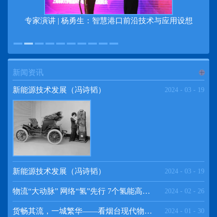
专家演讲 | 杨勇生：智慧港口前沿技术与应用设想
新闻资讯
进入
新
新能源技术发展（冯诗韬）
2024
-
03
-
19
闻资讯
频道
新能源技术发展（冯诗韬）
2024
-
03
-
19
物流“大动脉” 网络“氢”先行 7个氢能高速场景落地京津冀
2024
-
02
-
26
>>
货畅其流，一城繁华——看烟台现代物流发展
2024
-
01
-
30