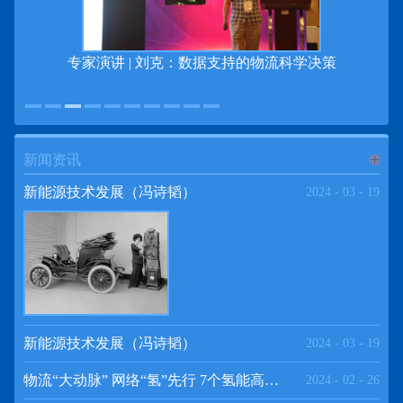
专
专家演讲 | 刘克：数据支持的物流科学决策
新闻资讯
进入
新
新能源技术发展（冯诗韬）
2024
-
03
-
19
闻资讯
频道
新能源技术发展（冯诗韬）
2024
-
03
-
19
物流“大动脉” 网络“氢”先行 7个氢能高速场景落地京津冀
2024
-
02
-
26
>>