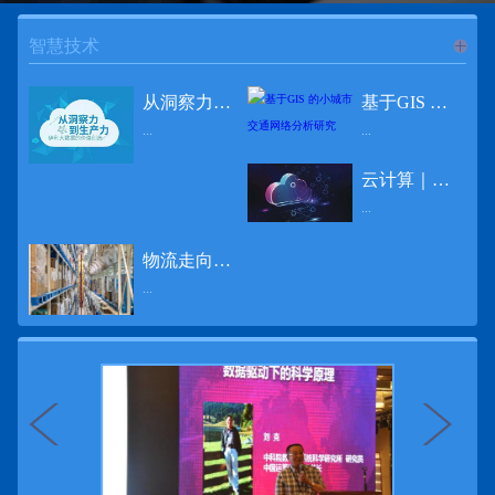
智慧技术
进入
智
从洞察力到生产力 伊利大数据的价值创造
基于GIS 的小城市交通网络分析研究
...
...
慧技术
云计算｜边缘计算将为物联网行业带来巨大增长
12月2日，中国经济和金融领域最具权威性和前瞻性的年度盛会——第七届财新峰会在北京举行，围绕“改革执行力”这一主题，全国著名学者、知名企业家就“数字革命”等话题展开激烈讨论，共同为中国经济转型升级探寻新路径。全球乳业8强伊利集团从前瞻性的角度对大数据的价值创造进行了系统性的思考，大胆提出从洞察力到生产力的战略构想。伊利认为，数据本身并没有任何意义。只有不断分析和洞察这些数据，将其转化为信息和知识，再用来指导行为、解决实际问题，才能产生真正的价值。数据来源：线上+线下除了整合500多万销售终端、10亿级消费者和数量庞大的合作伙伴提供的信息，伊利还与百度、苏宁、天猫、唯品会、同程旅游等展开深入合作，建立互联网生态圈，实现了精准的用户需求画像和配套的产品策略，利用大数据技术深度挖掘消费者行为，洞察消费者需求。数据使用：产业链共赢伊利与全球大型零售商密切合作，进行资源整合与大数据信息共享，有针对性地调整货架摆放、促销设计等，为乳制品零售渠道提供关于消费场景和消费体验优化的全方位解决方案，提升消费者购物体验和满意度，强化消费者的忠诚度，最终实现供应商、零售商与消费者多方的共赢。而在互联网上，通过抓取和分析母婴人群的大数据信息，判断目标人群主要的营养需求，伊利构建了“母婴生态圈”——当一位新妈妈在平台上搜索相关营养信息时，大数据分析系统会根据她搜索和关注的内容，判断宝宝当前最关键的营养补充需求，并快速对接销售平台，完成从需求建立、到需求分析再到销售的循环闭合。数据价值：重要生产力2015年，伊利营业总收入达到603.6亿元。其中，安慕希零售额同比增长460%，金领冠珍护零售额同比增长27%，托菲尔零售额同比增长921%；在荷兰合作银行发布的2016年度“全球乳业20强”榜单中，伊利排名跃升至全球乳业8强。在市场的另一端，大数据还实现了与消费者的有效连接，使得伊利的企业品牌形象深入人心。根据凯度发布《2016 全球品牌足迹报告》显示，过去一年，消费者购买该品牌超过11亿人次——伊利成为中国消费者选择最多的品牌。大数据的广泛运用已经成为伊利重要的生产力构成，未来还将形成伊利集团实现从百亿级企业向千亿级企业跨越的重要驱动。（摘自：光明网）
导 读 本文对湖州市织里镇镇区现状交通网络、用地布局和人口分布等进行分析，利用GIS 软件构建交通网络，以道路密度与面积率为主要指标，通过叠加分析、核密度分析、可达性分析等空间分析方法，结合现状存在的问题对交通网络进行优化。结果表明，现状镇区核心区域属于典型的“窄马路、密路网”布局模式，交通通达性与可达性呈负相关，核心区交通网络优化后能够满足通行和停车需要，同时完善和优化镇区交通网络，使镇区用地布局更加合理，以更好地服务于工业、商业和居住等需求。织里镇作为中国童装名镇，现状镇区常住人口约30 万人，是浙江省首批小城市试点镇之一，具有高人口密度、高度混杂的土地利用以及高度混杂的居住与就业特征，使城市居民的出行距离较短、出行次数偏高。随着现代工业园区的建设、分离程度很高的居住地区和就业地区的逐渐形成，使居民的出行距离有所增加，主要的交通干道开始出现潮汐式交通流，对城市的交通运输系统产生了新的影响，给城市交通的发展带来了巨大的压力。本文将织里镇区建设用地布局、人口分布、交通网络等现状数据建立GIS 数据库[1]，利用GIS 空间分析方法[2]，对织里镇区范围内交通网络进行进一步分析研究。01 研究区交通网络现状分析1.1 现状用地布局与人口分布区域用地布局、人口分布与交通网络的形成三者相互影响、密切相关[3]，因此首先分析研究区现状用地布局与人口分布状况。图1 镇区建设用地现状布局图研究区总面积为2775.58 公顷，镇区现状布局如图1 所示（红线为镇区范围线，蓝线为核心区范围线，下同），其用地构成如表1，可以看出，现状建成区以工业用地为主，其比重达到37.63%，其中主要是童装加工为代表的一类工业用地，占工业用地比重约80%；纯居住用地占比不足，经实地调查，织里镇童装加工沿袭传统的家庭小作坊模式，属于典型的劳动密集型产业，其居住用地要以三合一的用地形式存在主（即一层以童装市场门面为主，二层空间为童装生产，三层、四层空间为居住空间），且公共管理与公共服务用地和绿地与广场用地严重不足，这种用地模式所带来的直接影响是居住环境质量不高，基于上述的现状建成区的用地构成，研究区居住、工作、生活环境亟需改善。图2 现状人口分布与功能业态叠加至2016 年年末，研究区范围内人口为30.22 万人，其中户籍人口为4.23 人，外来常住...
...
频道
物流走向未来的“魔法师”
数据量迅速增长，据估计，到2025年，全球每天将产生463 EB的数据。智能建筑是数字世界的积极参与者：到2018年底，作为物联网建筑自动化一部分部署的传感器、执行器、模块、网关和其他连网设备的安装基数估计为1.51亿个，预计到2022年这一数字将达到4.83亿。随着如此多的建筑业主正在寻找节约能源、降低运营支出并达到可持续发展目标的方法，因此，毫无疑问，对物联网数据的依赖正在增加。事实上，现在生成的海量数据是边缘计算的主要推动力。在本文中，我们将定义边缘计算及其在物联网中的作用，以及为什么它有可能为整个物联网行业带来巨大的增长，并讨论设施管理中的一些潜在用例。边缘计算与物联网有什么关系？边缘计算是一个新概念，指的是某些物联网设备无需将数据发送到云端即可处理和分析数据的能力。相反，处理发生在数据源或附近(靠近网络的“边缘”)，无论是在物联网设备本身，还是在同一建筑物内或附近其他地方的本地边缘服务器。这与典型的物联网云计算设置形成鲜明对比，在该设置中，传感器从建筑环境中收集数据并将其传输到附近的物联网网关，该网关聚合传感器数据并将其上传到云中，然后在云中对其进行处理和分析。在未来，构建网络基础架构很有可能将边缘和云计算结合在一起，大规模数据处理和分析在云中进行，而边缘设备在本地处理关键的、对时间敏感的数据。边缘计算的3大优势与云计算相比，边缘计算有几个显着的优势：1、由于数据不必传输太远，因此可以减少处理时间通过云传递数据可能需要几秒钟的时间，而边缘计算可能只需要几微秒的时间，这在某些情况下非常有价值(比如自动驾驶)。2、它提供了超越云计算的改进能力特别是，需要快速处理和响应的应用程序将受益于边缘计算。▲例如，无人驾驶汽车需要边缘计算能够提供近乎即时的处理能力，以便为安全驾驶做出决定。▲智慧城市可以利用边缘计算来减少集中处理的数据量，并通过更快地对问题作出反应来改善它们的服务。▲甚至医疗机构也可以利用本地处理的优势，为农村地区的居民提供更好的医疗服务，并向各地的患者实时推荐治疗方案。3、它降低了与数据处理相关的成本如上所述，智能建筑产生的数据量预计在未来几年内将会大幅增加，因此，处理成本也会相应增加。由于建筑物中可能有数百个物联网设备，因此更有效地分类和管理数据至关重要。通过利用边缘和云计算选项，并且只向云发送重要数据，建筑物所有者可以将与数据处理相关的成本降低。类似...
...
>>
近日，电商巨头亚马逊宣布了一项重要举措：要求所有三方卖家从8月31日开始，将其包裹的投递速度提高40%。那么，亚马逊究竟是如何在保证销量的同时，提高整个平台物流效率的？其实，亚马逊不仅仅是电商平台，还是一家科技公司，其在业内率先使用了大数据，利用人工智能和云技术进行仓储物流的管理，创新推出了预测性调拨、跨区域配送、跨国境配送等服务，并由此建立了全球跨境云仓。可以说，大数据应用技术是亚马逊提升物流效率、应对供应链挑战的关键。所谓物流大数据，即运输、仓储、搬运装卸、包装及流通加工等物流环节中涉及的数据、信息等。大数据应用技术在物流行业可以提升物流效率、应对供应链挑战。同时，数据赋能物流行业，能够给行业带来新的机遇和挑战。数据是赋能的魔法，尤其是物流大数据应用，使物流企业能够提高效率，降低成本，并寻求新的商机，可以说，大数据正在成为物流行业最大的福利。联想到这几年物流行业的快速发展，处处可见的大物流、大流通、新物流、新渠道、新零售、无界零售等等，成立的前提都是数据应用，是数据的变现与数据沉淀的结果。现如今，大数据已经渗透到物流的各个环节，并已成为物流行业创新的基石。未来，物流行业对大数据的需求前景将会更加广阔，大数据对包括供应链在内的行业变革以及跨界融合已在进行之中。PetaBase-i助力提升码头业务运行效率 在全球化的今天，集装箱运输业约占世界海运贸易总值的一半以上，集装箱运输已成为海运供应链非常重要的一环。堆场是集装箱码头的基础资源，堆场集箱堆位的分配管理直接影响码头的运作效率。国内一家知名度较高的上市公司(以下简称z 客户)，拥有几十个面积多达上百万平方米的码头和集装箱场站资源，每年为全球客户提供价值数十亿的仓储码头服务。在接触PetaBase-i 之前，z 客户一直使用集装箱信息管理系统来监控吉箱场位情况并进行相关统计分析。信息管理系统使用的是传统关系型数据库,但随着数据增长到一定的量级时，对集装箱码头堆场堆放情况的分析越来越困难，现有的系统和数据库策略限制了z客户优化码头资源调度的能力。为了提高实时分析性能，z客户决定引入一套实时大数据平台，一个能提供实时查询、灵活扩展的解决方案。这个方案需要能适应企业的数据增长速度，并能够在不中断服务的情况下提供弹性伸缩能力。经过综合能力评估后，z客户选择了PetaBase-i。PetaBase-i 通过快速处理和...