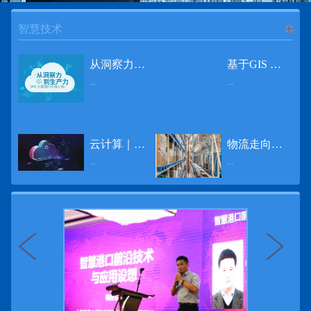
智慧技术
进入
智
从洞察力到生产力 伊利大数据的价值创造
基于GIS 的小城市交通网络分析研究
...
...
慧技术
12月2日，中国经济和金融领域最具权威性和前瞻性的年度盛会——第七届财新峰会在北京举行，围绕“改革执行力”这一主题，全国著名学者、知名企业家就“数字革命”等话题展开激烈讨论，共同为中国经济转型升级探寻新路径。全球乳业8强伊利集团从前瞻性的角度对大数据的价值创造进行了系统性的思考，大胆提出从洞察力到生产力的战略构想。伊利认为，数据本身并没有任何意义。只有不断分析和洞察这些数据，将其转化为信息和知识，再用来指导行为、解决实际问题，才能产生真正的价值。数据来源：线上+线下除了整合500多万销售终端、10亿级消费者和数量庞大的合作伙伴提供的信息，伊利还与百度、苏宁、天猫、唯品会、同程旅游等展开深入合作，建立互联网生态圈，实现了精准的用户需求画像和配套的产品策略，利用大数据技术深度挖掘消费者行为，洞察消费者需求。数据使用：产业链共赢伊利与全球大型零售商密切合作，进行资源整合与大数据信息共享，有针对性地调整货架摆放、促销设计等，为乳制品零售渠道提供关于消费场景和消费体验优化的全方位解决方案，提升消费者购物体验和满意度，强化消费者的忠诚度，最终实现供应商、零售商与消费者多方的共赢。而在互联网上，通过抓取和分析母婴人群的大数据信息，判断目标人群主要的营养需求，伊利构建了“母婴生态圈”——当一位新妈妈在平台上搜索相关营养信息时，大数据分析系统会根据她搜索和关注的内容，判断宝宝当前最关键的营养补充需求，并快速对接销售平台，完成从需求建立、到需求分析再到销售的循环闭合。数据价值：重要生产力2015年，伊利营业总收入达到603.6亿元。其中，安慕希零售额同比增长460%，金领冠珍护零售额同比增长27%，托菲尔零售额同比增长921%；在荷兰合作银行发布的2016年度“全球乳业20强”榜单中，伊利排名跃升至全球乳业8强。在市场的另一端，大数据还实现了与消费者的有效连接，使得伊利的企业品牌形象深入人心。根据凯度发布《2016 全球品牌足迹报告》显示，过去一年，消费者购买该品牌超过11亿人次——伊利成为中国消费者选择最多的品牌。大数据的广泛运用已经成为伊利重要的生产力构成，未来还将形成伊利集团实现从百亿级企业向千亿级企业跨越的重要驱动。（摘自：光明网）
导 读 本文对湖州市织里镇镇区现状交通网络、用地布局和人口分布等进行分析，利用GIS 软件构建交通网络，以道路密度与面积率为主要指标，通过叠加分析、核密度分析、可达性分析等空间分析方法，结合现状存在的问题对交通网络进行优化。结果表明，现状镇区核心区域属于典型的“窄马路、密路网”布局模式，交通通达性与可达性呈负相关，核心区交通网络优化后能够满足通行和停车需要，同时完善和优化镇区交通网络，使镇区用地布局更加合理，以更好地服务于工业、商业和居住等需求。织里镇作为中国童装名镇，现状镇区常住人口约30 万人，是浙江省首批小城市试点镇之一，具有高人口密度、高度混杂的土地利用以及高度混杂的居住与就业特征，使城市居民的出行距离较短、出行次数偏高。随着现代工业园区的建设、分离程度很高的居住地区和就业地区的逐渐形成，使居民的出行距离有所增加，主要的交通干道开始出现潮汐式交通流，对城市的交通运输系统产生了新的影响，给城市交通的发展带来了巨大的压力。本文将织里镇区建设用地布局、人口分布、交通网络等现状数据建立GIS 数据库[1]，利用GIS 空间分析方法[2]，对织里镇区范围内交通网络进行进一步分析研究。01 研究区交通网络现状分析1.1 现状用地布局与人口分布区域用地布局、人口分布与交通网络的形成三者相互影响、密切相关[3]，因此首先分析研究区现状用地布局与人口分布状况。图1 镇区建设用地现状布局图研究区总面积为2775.58 公顷，镇区现状布局如图1 所示（红线为镇区范围线，蓝线为核心区范围线，下同），其用地构成如表1，可以看出，现状建成区以工业用地为主，其比重达到37.63%，其中主要是童装加工为代表的一类工业用地，占工业用地比重约80%；纯居住用地占比不足，经实地调查，织里镇童装加工沿袭传统的家庭小作坊模式，属于典型的劳动密集型产业，其居住用地要以三合一的用地形式存在主（即一层以童装市场门面为主，二层空间为童装生产，三层、四层空间为居住空间），且公共管理与公共服务用地和绿地与广场用地严重不足，这种用地模式所带来的直接影响是居住环境质量不高，基于上述的现状建成区的用地构成，研究区居住、工作、生活环境亟需改善。图2 现状人口分布与功能业态叠加至2016 年年末，研究区范围内人口为30.22 万人，其中户籍人口为4.23 人，外来常住...
云计算｜边缘计算将为物联网行业带来巨大增长
物流走向未来的“魔法师”
频道
...
...
数据量迅速增长，据估计，到2025年，全球每天将产生463 EB的数据。智能建筑是数字世界的积极参与者：到2018年底，作为物联网建筑自动化一部分部署的传感器、执行器、模块、网关和其他连网设备的安装基数估计为1.51亿个，预计到2022年这一数字将达到4.83亿。随着如此多的建筑业主正在寻找节约能源、降低运营支出并达到可持续发展目标的方法，因此，毫无疑问，对物联网数据的依赖正在增加。事实上，现在生成的海量数据是边缘计算的主要推动力。在本文中，我们将定义边缘计算及其在物联网中的作用，以及为什么它有可能为整个物联网行业带来巨大的增长，并讨论设施管理中的一些潜在用例。边缘计算与物联网有什么关系？边缘计算是一个新概念，指的是某些物联网设备无需将数据发送到云端即可处理和分析数据的能力。相反，处理发生在数据源或附近(靠近网络的“边缘”)，无论是在物联网设备本身，还是在同一建筑物内或附近其他地方的本地边缘服务器。这与典型的物联网云计算设置形成鲜明对比，在该设置中，传感器从建筑环境中收集数据并将其传输到附近的物联网网关，该网关聚合传感器数据并将其上传到云中，然后在云中对其进行处理和分析。在未来，构建网络基础架构很有可能将边缘和云计算结合在一起，大规模数据处理和分析在云中进行，而边缘设备在本地处理关键的、对时间敏感的数据。边缘计算的3大优势与云计算相比，边缘计算有几个显着的优势：1、由于数据不必传输太远，因此可以减少处理时间通过云传递数据可能需要几秒钟的时间，而边缘计算可能只需要几微秒的时间，这在某些情况下非常有价值(比如自动驾驶)。2、它提供了超越云计算的改进能力特别是，需要快速处理和响应的应用程序将受益于边缘计算。▲例如，无人驾驶汽车需要边缘计算能够提供近乎即时的处理能力，以便为安全驾驶做出决定。▲智慧城市可以利用边缘计算来减少集中处理的数据量，并通过更快地对问题作出反应来改善它们的服务。▲甚至医疗机构也可以利用本地处理的优势，为农村地区的居民提供更好的医疗服务，并向各地的患者实时推荐治疗方案。3、它降低了与数据处理相关的成本如上所述，智能建筑产生的数据量预计在未来几年内将会大幅增加，因此，处理成本也会相应增加。由于建筑物中可能有数百个物联网设备，因此更有效地分类和管理数据至关重要。通过利用边缘和云计算选项，并且只向云发送重要数据，建筑物所有者可以将与数据处理相关的成本降低。类似...
近日，电商巨头亚马逊宣布了一项重要举措：要求所有三方卖家从8月31日开始，将其包裹的投递速度提高40%。那么，亚马逊究竟是如何在保证销量的同时，提高整个平台物流效率的？其实，亚马逊不仅仅是电商平台，还是一家科技公司，其在业内率先使用了大数据，利用人工智能和云技术进行仓储物流的管理，创新推出了预测性调拨、跨区域配送、跨国境配送等服务，并由此建立了全球跨境云仓。可以说，大数据应用技术是亚马逊提升物流效率、应对供应链挑战的关键。所谓物流大数据，即运输、仓储、搬运装卸、包装及流通加工等物流环节中涉及的数据、信息等。大数据应用技术在物流行业可以提升物流效率、应对供应链挑战。同时，数据赋能物流行业，能够给行业带来新的机遇和挑战。数据是赋能的魔法，尤其是物流大数据应用，使物流企业能够提高效率，降低成本，并寻求新的商机，可以说，大数据正在成为物流行业最大的福利。联想到这几年物流行业的快速发展，处处可见的大物流、大流通、新物流、新渠道、新零售、无界零售等等，成立的前提都是数据应用，是数据的变现与数据沉淀的结果。现如今，大数据已经渗透到物流的各个环节，并已成为物流行业创新的基石。未来，物流行业对大数据的需求前景将会更加广阔，大数据对包括供应链在内的行业变革以及跨界融合已在进行之中。PetaBase-i助力提升码头业务运行效率 在全球化的今天，集装箱运输业约占世界海运贸易总值的一半以上，集装箱运输已成为海运供应链非常重要的一环。堆场是集装箱码头的基础资源，堆场集箱堆位的分配管理直接影响码头的运作效率。国内一家知名度较高的上市公司(以下简称z 客户)，拥有几十个面积多达上百万平方米的码头和集装箱场站资源，每年为全球客户提供价值数十亿的仓储码头服务。在接触PetaBase-i 之前，z 客户一直使用集装箱信息管理系统来监控吉箱场位情况并进行相关统计分析。信息管理系统使用的是传统关系型数据库,但随着数据增长到一定的量级时，对集装箱码头堆场堆放情况的分析越来越困难，现有的系统和数据库策略限制了z客户优化码头资源调度的能力。为了提高实时分析性能，z客户决定引入一套实时大数据平台，一个能提供实时查询、灵活扩展的解决方案。这个方案需要能适应企业的数据增长速度，并能够在不中断服务的情况下提供弹性伸缩能力。经过综合能力评估后，z客户选择了PetaBase-i。PetaBase-i 通过快速处理和...
>>