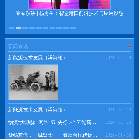
专家演讲 | 杨勇生：智慧港口前沿技术与应用设想
新闻资讯
进入
新
新能源技术发展（冯诗韬）
2024
-
03
-
19
闻资讯
频道
新能源技术发展（冯诗韬）
2024
-
03
-
19
物流“大动脉” 网络“氢”先行 7个氢能高速场景落地京津冀
2024
-
02
-
26
>>
货畅其流，一城繁华——看烟台现代物流发展
2024
-
01
-
30