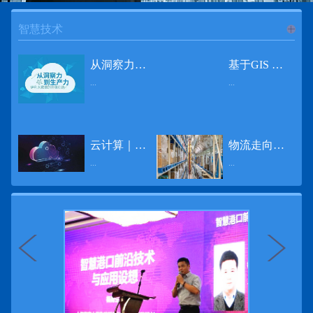
智慧技术
进入
智
从洞察力到生产力 伊利大数据的价值创造
基于GIS 的小城市交通网络分析研究
...
...
慧技术
12月2日，中国经济和金融领域最具权威性和前瞻性的年度盛会——第七届财新峰会在北京举行，围绕“改革执行力”这一主题，全国著名学者、知名企业家就“数字革命”等话题展开激烈讨论，共同为中国经济转型升级探寻新路径。全球乳业8强伊利集团从前瞻性的角度对大数据的价值创造进行了系统性的思考，大胆提出从洞察力到生产力的战略构想。伊利认为，数据本身并没有任何意义。只有不断分析和洞察这些数据，将其转化为信息和知识，再用来指导行为、解决实际问题，才能产生真正的价值。数据来源：线上+线下除了整合500多万销售终端、10亿级消费者和数量庞大的合作伙伴提供的信息，伊利还与百度、苏宁、天猫、唯品会、同程旅游等展开深入合作，建立互联网生态圈，实现了精准的用户需求画像和配套的产品策略，利用大数据技术深度挖掘消费者行为，洞察消费者需求。数据使用：产业链共赢伊利与全球大型零售商密切合作，进行资源整合与大数据信息共享，有针对性地调整货架摆放、促销设计等，为乳制品零售渠道提供关于消费场景和消费体验优化的全方位解决方案，提升消费者购物体验和满意度，强化消费者的忠诚度，最终实现供应商、零售商与消费者多方的共赢。而在互联网上，通过抓取和分析母婴人群的大数据信息，判断目标人群主要的营养需求，伊利构建了“母婴生态圈”——当一位新妈妈在平台上搜索相关营养信息时，大数据分析系统会根据她搜索和关注的内容，判断宝宝当前最关键的营养补充需求，并快速对接销售平台，完成从需求建立、到需求分析再到销售的循环闭合。数据价值：重要生产力2015年，伊利营业总收入达到603.6亿元。其中，安慕希零售额同比增长460%，金领冠珍护零售额同比增长27%，托菲尔零售额同比增长921%；在荷兰合作银行发布的2016年度“全球乳业20强”榜单中，伊利排名跃升至全球乳业8强。在市场的另一端，大数据还实现了与消费者的有效连接，使得伊利的企业品牌形象深入人心。根据凯度发布《2016 全球品牌足迹报告》显示，过去一年，消费者购买该品牌超过11亿人次——伊利成为中国消费者选择最多的品牌。大数据的广泛运用已经成为伊利重要的生产力构成，未来还将形成伊利集团实现从百亿级企业向千亿级企业跨越的重要驱动。（摘自：光明网）
导 读 本文对湖州市织里镇镇区现状交通网络、用地布局和人口分布等进行分析，利用GIS 软件构建交通网络，以道路密度与面积率为主要指标，通过叠加分析、核密度分析、可达性分析等空间分析方法，结合现状存在的问题对交通网络进行优化。结果表明，现状镇区核心区域属于典型的“窄马路、密路网”布局模式，交通通达性与可达性呈负相关，核心区交通网络优化后能够满足通行和停车需要，同时完善和优化镇区交通网络，使镇区用地布局更加合理，以更好地服务于工业、商业和居住等需求。织里镇作为中国童装名镇，现状镇区常住人口约30 万人，是浙江省首批小城市试点镇之一，具有高人口密度、高度混杂的土地利用以及高度混杂的居住与就业特征，使城市居民的出行距离较短、出行次数偏高。随着现代工业园区的建设、分离程度很高的居住地区和就业地区的逐渐形成，使居民的出行距离有所增加，主要的交通干道开始出现潮汐式交通流，对城市的交通运输系统产生了新的影响，给城市交通的发展带来了巨大的压力。本文将织里镇区建设用地布局、人口分布、交通网络等现状数据建立GIS 数据库[1]，利用GIS 空间分析方法[2]，对织里镇区范围内交通网络进行进一步分析研究。01 研究区交通网络现状分析1.1 现状用地布局与人口分布区域用地布局、人口分布与交通网络的形成三者相互影响、密切相关[3]，因此首先分析研究区现状用地布局与人口分布状况。图1 镇区建设用地现状布局图研究区总面积为2775.58 公顷，镇区现状布局如图1 所示（红线为镇区范围线，蓝线为核心区范围线，下同），其用地构成如表1，可以看出，现状建成区以工业用地为主，其比重达到37.63%，其中主要是童装加工为代表的一类工业用地，占工业用地比重约80%；纯居住用地占比不足，经实地调查，织里镇童装加工沿袭传统的家庭小作坊模式，属于典型的劳动密集型产业，其居住用地要以三合一的用地形式存在主（即一层以童装市场门面为主，二层空间为童装生产，三层、四层空间为居住空间），且公共管理与公共服务用地和绿地与广场用地严重不足，这种用地模式所带来的直接影响是居住环境质量不高，基于上述的现状建成区的用地构成，研究区居住、工作、生活环境亟需改善。图2 现状人口分布与功能业态叠加至2016 年年末，研究区范围内人口为30.22 万人，其中户籍人口为4.23 人，外来常住...
云计算｜边缘计算将为物联网行业带来巨大增长
物流走向未来的“魔法师”
频道
...
...
数据量迅速增长，据估计，到2025年，全球每天将产生463 EB的数据。智能建筑是数字世界的积极参与者：到2018年底，作为物联网建筑自动化一部分部署的传感器、执行器、模块、网关和其他连网设备的安装基数估计为1.51亿个，预计到2022年这一数字将达到4.83亿。随着如此多的建筑业主正在寻找节约能源、降低运营支出并达到可持续发展目标的方法，因此，毫无疑问，对物联网数据的依赖正在增加。事实上，现在生成的海量数据是边缘计算的主要推动力。在本文中，我们将定义边缘计算及其在物联网中的作用，以及为什么它有可能为整个物联网行业带来巨大的增长，并讨论设施管理中的一些潜在用例。边缘计算与物联网有什么关系？边缘计算是一个新概念，指的是某些物联网设备无需将数据发送到云端即可处理和分析数据的能力。相反，处理发生在数据源或附近(靠近网络的“边缘”)，无论是在物联网设备本身，还是在同一建筑物内或附近其他地方的本地边缘服务器。这与典型的物联网云计算设置形成鲜明对比，在该设置中，传感器从建筑环境中收集数据并将其传输到附近的物联网网关，该网关聚合传感器数据并将其上传到云中，然后在云中对其进行处理和分析。在未来，构建网络基础架构很有可能将边缘和云计算结合在一起，大规模数据处理和分析在云中进行，而边缘设备在本地处理关键的、对时间敏感的数据。边缘计算的3大优势与云计算相比，边缘计算有几个显着的优势：1、由于数据不必传输太远，因此可以减少处理时间通过云传递数据可能需要几秒钟的时间，而边缘计算可能只需要几微秒的时间，这在某些情况下非常有价值(比如自动驾驶)。2、它提供了超越云计算的改进能力特别是，需要快速处理和响应的应用程序将受益于边缘计算。▲例如，无人驾驶汽车需要边缘计算能够提供近乎即时的处理能力，以便为安全驾驶做出决定。▲智慧城市可以利用边缘计算来减少集中处理的数据量，并通过更快地对问题作出反应来改善它们的服务。▲甚至医疗机构也可以利用本地处理的优势，为农村地区的居民提供更好的医疗服务，并向各地的患者实时推荐治疗方案。3、它降低了与数据处理相关的成本如上所述，智能建筑产生的数据量预计在未来几年内将会大幅增加，因此，处理成本也会相应增加。由于建筑物中可能有数百个物联网设备，因此更有效地分类和管理数据至关重要。通过利用边缘和云计算选项，并且只向云发送重要数据，建筑物所有者可以将与数据处理相关的成本降低。类似...
近日，电商巨头亚马逊宣布了一项重要举措：要求所有三方卖家从8月31日开始，将其包裹的投递速度提高40%。那么，亚马逊究竟是如何在保证销量的同时，提高整个平台物流效率的？其实，亚马逊不仅仅是电商平台，还是一家科技公司，其在业内率先使用了大数据，利用人工智能和云技术进行仓储物流的管理，创新推出了预测性调拨、跨区域配送、跨国境配送等服务，并由此建立了全球跨境云仓。可以说，大数据应用技术是亚马逊提升物流效率、应对供应链挑战的关键。所谓物流大数据，即运输、仓储、搬运装卸、包装及流通加工等物流环节中涉及的数据、信息等。大数据应用技术在物流行业可以提升物流效率、应对供应链挑战。同时，数据赋能物流行业，能够给行业带来新的机遇和挑战。数据是赋能的魔法，尤其是物流大数据应用，使物流企业能够提高效率，降低成本，并寻求新的商机，可以说，大数据正在成为物流行业最大的福利。联想到这几年物流行业的快速发展，处处可见的大物流、大流通、新物流、新渠道、新零售、无界零售等等，成立的前提都是数据应用，是数据的变现与数据沉淀的结果。现如今，大数据已经渗透到物流的各个环节，并已成为物流行业创新的基石。未来，物流行业对大数据的需求前景将会更加广阔，大数据对包括供应链在内的行业变革以及跨界融合已在进行之中。PetaBase-i助力提升码头业务运行效率 在全球化的今天，集装箱运输业约占世界海运贸易总值的一半以上，集装箱运输已成为海运供应链非常重要的一环。堆场是集装箱码头的基础资源，堆场集箱堆位的分配管理直接影响码头的运作效率。国内一家知名度较高的上市公司(以下简称z 客户)，拥有几十个面积多达上百万平方米的码头和集装箱场站资源，每年为全球客户提供价值数十亿的仓储码头服务。在接触PetaBase-i 之前，z 客户一直使用集装箱信息管理系统来监控吉箱场位情况并进行相关统计分析。信息管理系统使用的是传统关系型数据库,但随着数据增长到一定的量级时，对集装箱码头堆场堆放情况的分析越来越困难，现有的系统和数据库策略限制了z客户优化码头资源调度的能力。为了提高实时分析性能，z客户决定引入一套实时大数据平台，一个能提供实时查询、灵活扩展的解决方案。这个方案需要能适应企业的数据增长速度，并能够在不中断服务的情况下提供弹性伸缩能力。经过综合能力评估后，z客户选择了PetaBase-i。PetaBase-i 通过快速处理和...
>>