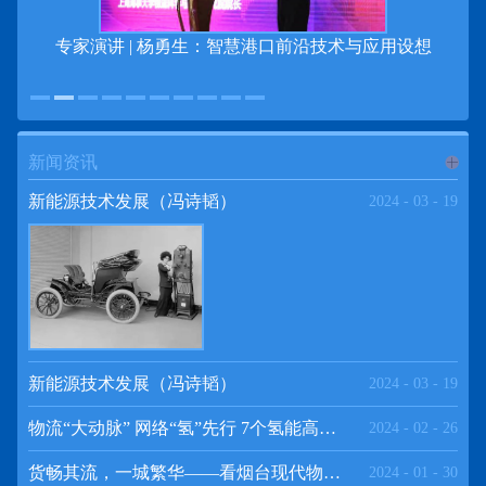
专家演讲 | 杨勇生：智慧港口前沿技术与应用设想
新闻资讯
进入
新
新能源技术发展（冯诗韬）
2024
-
03
-
19
闻资讯
频道
新能源技术发展（冯诗韬）
2024
-
03
-
19
物流“大动脉” 网络“氢”先行 7个氢能高速场景落地京津冀
2024
-
02
-
26
>>
货畅其流，一城繁华——看烟台现代物流发展
2024
-
01
-
30