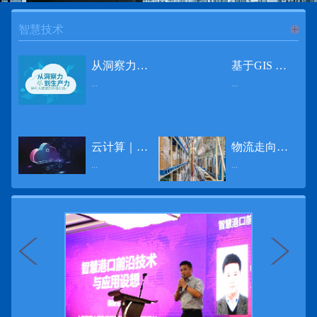
智慧技术
进入
智
从洞察力到生产力 伊利大数据的价值创造
基于GIS 的小城市交通网络分析研究
...
...
慧技术
12月2日，中国经济和金融领域最具权威性和前瞻性的年度盛会——第七届财新峰会在北京举行，围绕“改革执行力”这一主题，全国著名学者、知名企业家就“数字革命”等话题展开激烈讨论，共同为中国经济转型升级探寻新路径。全球乳业8强伊利集团从前瞻性的角度对大数据的价值创造进行了系统性的思考，大胆提出从洞察力到生产力的战略构想。伊利认为，数据本身并没有任何意义。只有不断分析和洞察这些数据，将其转化为信息和知识，再用来指导行为、解决实际问题，才能产生真正的价值。数据来源：线上+线下除了整合500多万销售终端、10亿级消费者和数量庞大的合作伙伴提供的信息，伊利还与百度、苏宁、天猫、唯品会、同程旅游等展开深入合作，建立互联网生态圈，实现了精准的用户需求画像和配套的产品策略，利用大数据技术深度挖掘消费者行为，洞察消费者需求。数据使用：产业链共赢伊利与全球大型零售商密切合作，进行资源整合与大数据信息共享，有针对性地调整货架摆放、促销设计等，为乳制品零售渠道提供关于消费场景和消费体验优化的全方位解决方案，提升消费者购物体验和满意度，强化消费者的忠诚度，最终实现供应商、零售商与消费者多方的共赢。而在互联网上，通过抓取和分析母婴人群的大数据信息，判断目标人群主要的营养需求，伊利构建了“母婴生态圈”——当一位新妈妈在平台上搜索相关营养信息时，大数据分析系统会根据她搜索和关注的内容，判断宝宝当前最关键的营养补充需求，并快速对接销售平台，完成从需求建立、到需求分析再到销售的循环闭合。数据价值：重要生产力2015年，伊利营业总收入达到603.6亿元。其中，安慕希零售额同比增长460%，金领冠珍护零售额同比增长27%，托菲尔零售额同比增长921%；在荷兰合作银行发布的2016年度“全球乳业20强”榜单中，伊利排名跃升至全球乳业8强。在市场的另一端，大数据还实现了与消费者的有效连接，使得伊利的企业品牌形象深入人心。根据凯度发布《2016 全球品牌足迹报告》显示，过去一年，消费者购买该品牌超过11亿人次——伊利成为中国消费者选择最多的品牌。大数据的广泛运用已经成为伊利重要的生产力构成，未来还将形成伊利集团实现从百亿级企业向千亿级企业跨越的重要驱动。（摘自：光明网）
导 读 本文对湖州市织里镇镇区现状交通网络、用地布局和人口分布等进行分析，利用GIS 软件构建交通网络，以道路密度与面积率为主要指标，通过叠加分析、核密度分析、可达性分析等空间分析方法，结合现状存在的问题对交通网络进行优化。结果表明，现状镇区核心区域属于典型的“窄马路、密路网”布局模式，交通通达性与可达性呈负相关，核心区交通网络优化后能够满足通行和停车需要，同时完善和优化镇区交通网络，使镇区用地布局更加合理，以更好地服务于工业、商业和居住等需求。织里镇作为中国童装名镇，现状镇区常住人口约30 万人，是浙江省首批小城市试点镇之一，具有高人口密度、高度混杂的土地利用以及高度混杂的居住与就业特征，使城市居民的出行距离较短、出行次数偏高。随着现代工业园区的建设、分离程度很高的居住地区和就业地区的逐渐形成，使居民的出行距离有所增加，主要的交通干道开始出现潮汐式交通流，对城市的交通运输系统产生了新的影响，给城市交通的发展带来了巨大的压力。本文将织里镇区建设用地布局、人口分布、交通网络等现状数据建立GIS 数据库[1]，利用GIS 空间分析方法[2]，对织里镇区范围内交通网络进行进一步分析研究。01 研究区交通网络现状分析1.1 现状用地布局与人口分布区域用地布局、人口分布与交通网络的形成三者相互影响、密切相关[3]，因此首先分析研究区现状用地布局与人口分布状况。图1 镇区建设用地现状布局图研究区总面积为2775.58 公顷，镇区现状布局如图1 所示（红线为镇区范围线，蓝线为核心区范围线，下同），其用地构成如表1，可以看出，现状建成区以工业用地为主，其比重达到37.63%，其中主要是童装加工为代表的一类工业用地，占工业用地比重约80%；纯居住用地占比不足，经实地调查，织里镇童装加工沿袭传统的家庭小作坊模式，属于典型的劳动密集型产业，其居住用地要以三合一的用地形式存在主（即一层以童装市场门面为主，二层空间为童装生产，三层、四层空间为居住空间），且公共管理与公共服务用地和绿地与广场用地严重不足，这种用地模式所带来的直接影响是居住环境质量不高，基于上述的现状建成区的用地构成，研究区居住、工作、生活环境亟需改善。图2 现状人口分布与功能业态叠加至2016 年年末，研究区范围内人口为30.22 万人，其中户籍人口为4.23 人，外来常住...
云计算｜边缘计算将为物联网行业带来巨大增长
物流走向未来的“魔法师”
频道
...
...
数据量迅速增长，据估计，到2025年，全球每天将产生463 EB的数据。智能建筑是数字世界的积极参与者：到2018年底，作为物联网建筑自动化一部分部署的传感器、执行器、模块、网关和其他连网设备的安装基数估计为1.51亿个，预计到2022年这一数字将达到4.83亿。随着如此多的建筑业主正在寻找节约能源、降低运营支出并达到可持续发展目标的方法，因此，毫无疑问，对物联网数据的依赖正在增加。事实上，现在生成的海量数据是边缘计算的主要推动力。在本文中，我们将定义边缘计算及其在物联网中的作用，以及为什么它有可能为整个物联网行业带来巨大的增长，并讨论设施管理中的一些潜在用例。边缘计算与物联网有什么关系？边缘计算是一个新概念，指的是某些物联网设备无需将数据发送到云端即可处理和分析数据的能力。相反，处理发生在数据源或附近(靠近网络的“边缘”)，无论是在物联网设备本身，还是在同一建筑物内或附近其他地方的本地边缘服务器。这与典型的物联网云计算设置形成鲜明对比，在该设置中，传感器从建筑环境中收集数据并将其传输到附近的物联网网关，该网关聚合传感器数据并将其上传到云中，然后在云中对其进行处理和分析。在未来，构建网络基础架构很有可能将边缘和云计算结合在一起，大规模数据处理和分析在云中进行，而边缘设备在本地处理关键的、对时间敏感的数据。边缘计算的3大优势与云计算相比，边缘计算有几个显着的优势：1、由于数据不必传输太远，因此可以减少处理时间通过云传递数据可能需要几秒钟的时间，而边缘计算可能只需要几微秒的时间，这在某些情况下非常有价值(比如自动驾驶)。2、它提供了超越云计算的改进能力特别是，需要快速处理和响应的应用程序将受益于边缘计算。▲例如，无人驾驶汽车需要边缘计算能够提供近乎即时的处理能力，以便为安全驾驶做出决定。▲智慧城市可以利用边缘计算来减少集中处理的数据量，并通过更快地对问题作出反应来改善它们的服务。▲甚至医疗机构也可以利用本地处理的优势，为农村地区的居民提供更好的医疗服务，并向各地的患者实时推荐治疗方案。3、它降低了与数据处理相关的成本如上所述，智能建筑产生的数据量预计在未来几年内将会大幅增加，因此，处理成本也会相应增加。由于建筑物中可能有数百个物联网设备，因此更有效地分类和管理数据至关重要。通过利用边缘和云计算选项，并且只向云发送重要数据，建筑物所有者可以将与数据处理相关的成本降低。类似...
近日，电商巨头亚马逊宣布了一项重要举措：要求所有三方卖家从8月31日开始，将其包裹的投递速度提高40%。那么，亚马逊究竟是如何在保证销量的同时，提高整个平台物流效率的？其实，亚马逊不仅仅是电商平台，还是一家科技公司，其在业内率先使用了大数据，利用人工智能和云技术进行仓储物流的管理，创新推出了预测性调拨、跨区域配送、跨国境配送等服务，并由此建立了全球跨境云仓。可以说，大数据应用技术是亚马逊提升物流效率、应对供应链挑战的关键。所谓物流大数据，即运输、仓储、搬运装卸、包装及流通加工等物流环节中涉及的数据、信息等。大数据应用技术在物流行业可以提升物流效率、应对供应链挑战。同时，数据赋能物流行业，能够给行业带来新的机遇和挑战。数据是赋能的魔法，尤其是物流大数据应用，使物流企业能够提高效率，降低成本，并寻求新的商机，可以说，大数据正在成为物流行业最大的福利。联想到这几年物流行业的快速发展，处处可见的大物流、大流通、新物流、新渠道、新零售、无界零售等等，成立的前提都是数据应用，是数据的变现与数据沉淀的结果。现如今，大数据已经渗透到物流的各个环节，并已成为物流行业创新的基石。未来，物流行业对大数据的需求前景将会更加广阔，大数据对包括供应链在内的行业变革以及跨界融合已在进行之中。PetaBase-i助力提升码头业务运行效率 在全球化的今天，集装箱运输业约占世界海运贸易总值的一半以上，集装箱运输已成为海运供应链非常重要的一环。堆场是集装箱码头的基础资源，堆场集箱堆位的分配管理直接影响码头的运作效率。国内一家知名度较高的上市公司(以下简称z 客户)，拥有几十个面积多达上百万平方米的码头和集装箱场站资源，每年为全球客户提供价值数十亿的仓储码头服务。在接触PetaBase-i 之前，z 客户一直使用集装箱信息管理系统来监控吉箱场位情况并进行相关统计分析。信息管理系统使用的是传统关系型数据库,但随着数据增长到一定的量级时，对集装箱码头堆场堆放情况的分析越来越困难，现有的系统和数据库策略限制了z客户优化码头资源调度的能力。为了提高实时分析性能，z客户决定引入一套实时大数据平台，一个能提供实时查询、灵活扩展的解决方案。这个方案需要能适应企业的数据增长速度，并能够在不中断服务的情况下提供弹性伸缩能力。经过综合能力评估后，z客户选择了PetaBase-i。PetaBase-i 通过快速处理和...
>>