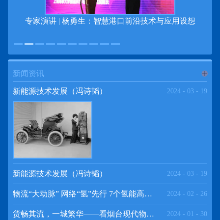
专家演讲 | 杨勇生：智慧港口前沿技术与应用设想
新闻资讯
进入
新
新能源技术发展（冯诗韬）
2024
-
03
-
19
闻资讯
频道
新能源技术发展（冯诗韬）
2024
-
03
-
19
物流“大动脉” 网络“氢”先行 7个氢能高速场景落地京津冀
2024
-
02
-
26
>>
货畅其流，一城繁华——看烟台现代物流发展
2024
-
01
-
30