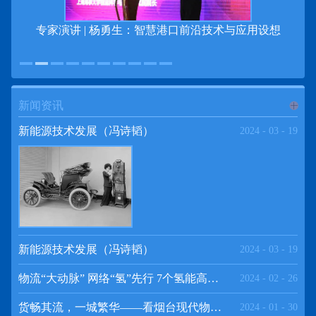
专家演讲 | 杨勇生：智慧港口前沿技术与应用设想
新闻资讯
进入
新
新能源技术发展（冯诗韬）
2024
-
03
-
19
闻资讯
频道
新能源技术发展（冯诗韬）
2024
-
03
-
19
物流“大动脉” 网络“氢”先行 7个氢能高速场景落地京津冀
2024
-
02
-
26
>>
货畅其流，一城繁华——看烟台现代物流发展
2024
-
01
-
30