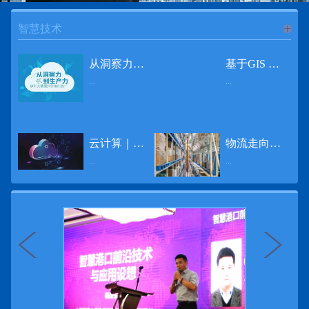
智慧技术
进入
智
从洞察力到生产力 伊利大数据的价值创造
基于GIS 的小城市交通网络分析研究
...
...
慧技术
12月2日，中国经济和金融领域最具权威性和前瞻性的年度盛会——第七届财新峰会在北京举行，围绕“改革执行力”这一主题，全国著名学者、知名企业家就“数字革命”等话题展开激烈讨论，共同为中国经济转型升级探寻新路径。全球乳业8强伊利集团从前瞻性的角度对大数据的价值创造进行了系统性的思考，大胆提出从洞察力到生产力的战略构想。伊利认为，数据本身并没有任何意义。只有不断分析和洞察这些数据，将其转化为信息和知识，再用来指导行为、解决实际问题，才能产生真正的价值。数据来源：线上+线下除了整合500多万销售终端、10亿级消费者和数量庞大的合作伙伴提供的信息，伊利还与百度、苏宁、天猫、唯品会、同程旅游等展开深入合作，建立互联网生态圈，实现了精准的用户需求画像和配套的产品策略，利用大数据技术深度挖掘消费者行为，洞察消费者需求。数据使用：产业链共赢伊利与全球大型零售商密切合作，进行资源整合与大数据信息共享，有针对性地调整货架摆放、促销设计等，为乳制品零售渠道提供关于消费场景和消费体验优化的全方位解决方案，提升消费者购物体验和满意度，强化消费者的忠诚度，最终实现供应商、零售商与消费者多方的共赢。而在互联网上，通过抓取和分析母婴人群的大数据信息，判断目标人群主要的营养需求，伊利构建了“母婴生态圈”——当一位新妈妈在平台上搜索相关营养信息时，大数据分析系统会根据她搜索和关注的内容，判断宝宝当前最关键的营养补充需求，并快速对接销售平台，完成从需求建立、到需求分析再到销售的循环闭合。数据价值：重要生产力2015年，伊利营业总收入达到603.6亿元。其中，安慕希零售额同比增长460%，金领冠珍护零售额同比增长27%，托菲尔零售额同比增长921%；在荷兰合作银行发布的2016年度“全球乳业20强”榜单中，伊利排名跃升至全球乳业8强。在市场的另一端，大数据还实现了与消费者的有效连接，使得伊利的企业品牌形象深入人心。根据凯度发布《2016 全球品牌足迹报告》显示，过去一年，消费者购买该品牌超过11亿人次——伊利成为中国消费者选择最多的品牌。大数据的广泛运用已经成为伊利重要的生产力构成，未来还将形成伊利集团实现从百亿级企业向千亿级企业跨越的重要驱动。（摘自：光明网）
导 读 本文对湖州市织里镇镇区现状交通网络、用地布局和人口分布等进行分析，利用GIS 软件构建交通网络，以道路密度与面积率为主要指标，通过叠加分析、核密度分析、可达性分析等空间分析方法，结合现状存在的问题对交通网络进行优化。结果表明，现状镇区核心区域属于典型的“窄马路、密路网”布局模式，交通通达性与可达性呈负相关，核心区交通网络优化后能够满足通行和停车需要，同时完善和优化镇区交通网络，使镇区用地布局更加合理，以更好地服务于工业、商业和居住等需求。织里镇作为中国童装名镇，现状镇区常住人口约30 万人，是浙江省首批小城市试点镇之一，具有高人口密度、高度混杂的土地利用以及高度混杂的居住与就业特征，使城市居民的出行距离较短、出行次数偏高。随着现代工业园区的建设、分离程度很高的居住地区和就业地区的逐渐形成，使居民的出行距离有所增加，主要的交通干道开始出现潮汐式交通流，对城市的交通运输系统产生了新的影响，给城市交通的发展带来了巨大的压力。本文将织里镇区建设用地布局、人口分布、交通网络等现状数据建立GIS 数据库[1]，利用GIS 空间分析方法[2]，对织里镇区范围内交通网络进行进一步分析研究。01 研究区交通网络现状分析1.1 现状用地布局与人口分布区域用地布局、人口分布与交通网络的形成三者相互影响、密切相关[3]，因此首先分析研究区现状用地布局与人口分布状况。图1 镇区建设用地现状布局图研究区总面积为2775.58 公顷，镇区现状布局如图1 所示（红线为镇区范围线，蓝线为核心区范围线，下同），其用地构成如表1，可以看出，现状建成区以工业用地为主，其比重达到37.63%，其中主要是童装加工为代表的一类工业用地，占工业用地比重约80%；纯居住用地占比不足，经实地调查，织里镇童装加工沿袭传统的家庭小作坊模式，属于典型的劳动密集型产业，其居住用地要以三合一的用地形式存在主（即一层以童装市场门面为主，二层空间为童装生产，三层、四层空间为居住空间），且公共管理与公共服务用地和绿地与广场用地严重不足，这种用地模式所带来的直接影响是居住环境质量不高，基于上述的现状建成区的用地构成，研究区居住、工作、生活环境亟需改善。图2 现状人口分布与功能业态叠加至2016 年年末，研究区范围内人口为30.22 万人，其中户籍人口为4.23 人，外来常住...
云计算｜边缘计算将为物联网行业带来巨大增长
物流走向未来的“魔法师”
频道
...
...
数据量迅速增长，据估计，到2025年，全球每天将产生463 EB的数据。智能建筑是数字世界的积极参与者：到2018年底，作为物联网建筑自动化一部分部署的传感器、执行器、模块、网关和其他连网设备的安装基数估计为1.51亿个，预计到2022年这一数字将达到4.83亿。随着如此多的建筑业主正在寻找节约能源、降低运营支出并达到可持续发展目标的方法，因此，毫无疑问，对物联网数据的依赖正在增加。事实上，现在生成的海量数据是边缘计算的主要推动力。在本文中，我们将定义边缘计算及其在物联网中的作用，以及为什么它有可能为整个物联网行业带来巨大的增长，并讨论设施管理中的一些潜在用例。边缘计算与物联网有什么关系？边缘计算是一个新概念，指的是某些物联网设备无需将数据发送到云端即可处理和分析数据的能力。相反，处理发生在数据源或附近(靠近网络的“边缘”)，无论是在物联网设备本身，还是在同一建筑物内或附近其他地方的本地边缘服务器。这与典型的物联网云计算设置形成鲜明对比，在该设置中，传感器从建筑环境中收集数据并将其传输到附近的物联网网关，该网关聚合传感器数据并将其上传到云中，然后在云中对其进行处理和分析。在未来，构建网络基础架构很有可能将边缘和云计算结合在一起，大规模数据处理和分析在云中进行，而边缘设备在本地处理关键的、对时间敏感的数据。边缘计算的3大优势与云计算相比，边缘计算有几个显着的优势：1、由于数据不必传输太远，因此可以减少处理时间通过云传递数据可能需要几秒钟的时间，而边缘计算可能只需要几微秒的时间，这在某些情况下非常有价值(比如自动驾驶)。2、它提供了超越云计算的改进能力特别是，需要快速处理和响应的应用程序将受益于边缘计算。▲例如，无人驾驶汽车需要边缘计算能够提供近乎即时的处理能力，以便为安全驾驶做出决定。▲智慧城市可以利用边缘计算来减少集中处理的数据量，并通过更快地对问题作出反应来改善它们的服务。▲甚至医疗机构也可以利用本地处理的优势，为农村地区的居民提供更好的医疗服务，并向各地的患者实时推荐治疗方案。3、它降低了与数据处理相关的成本如上所述，智能建筑产生的数据量预计在未来几年内将会大幅增加，因此，处理成本也会相应增加。由于建筑物中可能有数百个物联网设备，因此更有效地分类和管理数据至关重要。通过利用边缘和云计算选项，并且只向云发送重要数据，建筑物所有者可以将与数据处理相关的成本降低。类似...
近日，电商巨头亚马逊宣布了一项重要举措：要求所有三方卖家从8月31日开始，将其包裹的投递速度提高40%。那么，亚马逊究竟是如何在保证销量的同时，提高整个平台物流效率的？其实，亚马逊不仅仅是电商平台，还是一家科技公司，其在业内率先使用了大数据，利用人工智能和云技术进行仓储物流的管理，创新推出了预测性调拨、跨区域配送、跨国境配送等服务，并由此建立了全球跨境云仓。可以说，大数据应用技术是亚马逊提升物流效率、应对供应链挑战的关键。所谓物流大数据，即运输、仓储、搬运装卸、包装及流通加工等物流环节中涉及的数据、信息等。大数据应用技术在物流行业可以提升物流效率、应对供应链挑战。同时，数据赋能物流行业，能够给行业带来新的机遇和挑战。数据是赋能的魔法，尤其是物流大数据应用，使物流企业能够提高效率，降低成本，并寻求新的商机，可以说，大数据正在成为物流行业最大的福利。联想到这几年物流行业的快速发展，处处可见的大物流、大流通、新物流、新渠道、新零售、无界零售等等，成立的前提都是数据应用，是数据的变现与数据沉淀的结果。现如今，大数据已经渗透到物流的各个环节，并已成为物流行业创新的基石。未来，物流行业对大数据的需求前景将会更加广阔，大数据对包括供应链在内的行业变革以及跨界融合已在进行之中。PetaBase-i助力提升码头业务运行效率 在全球化的今天，集装箱运输业约占世界海运贸易总值的一半以上，集装箱运输已成为海运供应链非常重要的一环。堆场是集装箱码头的基础资源，堆场集箱堆位的分配管理直接影响码头的运作效率。国内一家知名度较高的上市公司(以下简称z 客户)，拥有几十个面积多达上百万平方米的码头和集装箱场站资源，每年为全球客户提供价值数十亿的仓储码头服务。在接触PetaBase-i 之前，z 客户一直使用集装箱信息管理系统来监控吉箱场位情况并进行相关统计分析。信息管理系统使用的是传统关系型数据库,但随着数据增长到一定的量级时，对集装箱码头堆场堆放情况的分析越来越困难，现有的系统和数据库策略限制了z客户优化码头资源调度的能力。为了提高实时分析性能，z客户决定引入一套实时大数据平台，一个能提供实时查询、灵活扩展的解决方案。这个方案需要能适应企业的数据增长速度，并能够在不中断服务的情况下提供弹性伸缩能力。经过综合能力评估后，z客户选择了PetaBase-i。PetaBase-i 通过快速处理和...
>>