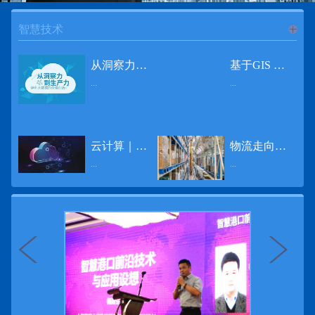
智慧技术
进入
智
从洞察力到生产力 伊利大数据的价值创造
基于GIS 的小城市交通网络分析研究
...
...
慧技术
12月2日，中国经济和金融领域最具权威性和前瞻性的年度盛会——第七届财新峰会在北京举行，围绕“改革执行力”这一主题，全国著名学者、知名企业家就“数字革命”等话题展开激烈讨论，共同为中国经济转型升级探寻新路径。全球乳业8强伊利集团从前瞻性的角度对大数据的价值创造进行了系统性的思考，大胆提出从洞察力到生产力的战略构想。伊利认为，数据本身并没有任何意义。只有不断分析和洞察这些数据，将其转化为信息和知识，再用来指导行为、解决实际问题，才能产生真正的价值。数据来源：线上+线下除了整合500多万销售终端、10亿级消费者和数量庞大的合作伙伴提供的信息，伊利还与百度、苏宁、天猫、唯品会、同程旅游等展开深入合作，建立互联网生态圈，实现了精准的用户需求画像和配套的产品策略，利用大数据技术深度挖掘消费者行为，洞察消费者需求。数据使用：产业链共赢伊利与全球大型零售商密切合作，进行资源整合与大数据信息共享，有针对性地调整货架摆放、促销设计等，为乳制品零售渠道提供关于消费场景和消费体验优化的全方位解决方案，提升消费者购物体验和满意度，强化消费者的忠诚度，最终实现供应商、零售商与消费者多方的共赢。而在互联网上，通过抓取和分析母婴人群的大数据信息，判断目标人群主要的营养需求，伊利构建了“母婴生态圈”——当一位新妈妈在平台上搜索相关营养信息时，大数据分析系统会根据她搜索和关注的内容，判断宝宝当前最关键的营养补充需求，并快速对接销售平台，完成从需求建立、到需求分析再到销售的循环闭合。数据价值：重要生产力2015年，伊利营业总收入达到603.6亿元。其中，安慕希零售额同比增长460%，金领冠珍护零售额同比增长27%，托菲尔零售额同比增长921%；在荷兰合作银行发布的2016年度“全球乳业20强”榜单中，伊利排名跃升至全球乳业8强。在市场的另一端，大数据还实现了与消费者的有效连接，使得伊利的企业品牌形象深入人心。根据凯度发布《2016 全球品牌足迹报告》显示，过去一年，消费者购买该品牌超过11亿人次——伊利成为中国消费者选择最多的品牌。大数据的广泛运用已经成为伊利重要的生产力构成，未来还将形成伊利集团实现从百亿级企业向千亿级企业跨越的重要驱动。（摘自：光明网）
导 读 本文对湖州市织里镇镇区现状交通网络、用地布局和人口分布等进行分析，利用GIS 软件构建交通网络，以道路密度与面积率为主要指标，通过叠加分析、核密度分析、可达性分析等空间分析方法，结合现状存在的问题对交通网络进行优化。结果表明，现状镇区核心区域属于典型的“窄马路、密路网”布局模式，交通通达性与可达性呈负相关，核心区交通网络优化后能够满足通行和停车需要，同时完善和优化镇区交通网络，使镇区用地布局更加合理，以更好地服务于工业、商业和居住等需求。织里镇作为中国童装名镇，现状镇区常住人口约30 万人，是浙江省首批小城市试点镇之一，具有高人口密度、高度混杂的土地利用以及高度混杂的居住与就业特征，使城市居民的出行距离较短、出行次数偏高。随着现代工业园区的建设、分离程度很高的居住地区和就业地区的逐渐形成，使居民的出行距离有所增加，主要的交通干道开始出现潮汐式交通流，对城市的交通运输系统产生了新的影响，给城市交通的发展带来了巨大的压力。本文将织里镇区建设用地布局、人口分布、交通网络等现状数据建立GIS 数据库[1]，利用GIS 空间分析方法[2]，对织里镇区范围内交通网络进行进一步分析研究。01 研究区交通网络现状分析1.1 现状用地布局与人口分布区域用地布局、人口分布与交通网络的形成三者相互影响、密切相关[3]，因此首先分析研究区现状用地布局与人口分布状况。图1 镇区建设用地现状布局图研究区总面积为2775.58 公顷，镇区现状布局如图1 所示（红线为镇区范围线，蓝线为核心区范围线，下同），其用地构成如表1，可以看出，现状建成区以工业用地为主，其比重达到37.63%，其中主要是童装加工为代表的一类工业用地，占工业用地比重约80%；纯居住用地占比不足，经实地调查，织里镇童装加工沿袭传统的家庭小作坊模式，属于典型的劳动密集型产业，其居住用地要以三合一的用地形式存在主（即一层以童装市场门面为主，二层空间为童装生产，三层、四层空间为居住空间），且公共管理与公共服务用地和绿地与广场用地严重不足，这种用地模式所带来的直接影响是居住环境质量不高，基于上述的现状建成区的用地构成，研究区居住、工作、生活环境亟需改善。图2 现状人口分布与功能业态叠加至2016 年年末，研究区范围内人口为30.22 万人，其中户籍人口为4.23 人，外来常住...
云计算｜边缘计算将为物联网行业带来巨大增长
物流走向未来的“魔法师”
频道
...
...
数据量迅速增长，据估计，到2025年，全球每天将产生463 EB的数据。智能建筑是数字世界的积极参与者：到2018年底，作为物联网建筑自动化一部分部署的传感器、执行器、模块、网关和其他连网设备的安装基数估计为1.51亿个，预计到2022年这一数字将达到4.83亿。随着如此多的建筑业主正在寻找节约能源、降低运营支出并达到可持续发展目标的方法，因此，毫无疑问，对物联网数据的依赖正在增加。事实上，现在生成的海量数据是边缘计算的主要推动力。在本文中，我们将定义边缘计算及其在物联网中的作用，以及为什么它有可能为整个物联网行业带来巨大的增长，并讨论设施管理中的一些潜在用例。边缘计算与物联网有什么关系？边缘计算是一个新概念，指的是某些物联网设备无需将数据发送到云端即可处理和分析数据的能力。相反，处理发生在数据源或附近(靠近网络的“边缘”)，无论是在物联网设备本身，还是在同一建筑物内或附近其他地方的本地边缘服务器。这与典型的物联网云计算设置形成鲜明对比，在该设置中，传感器从建筑环境中收集数据并将其传输到附近的物联网网关，该网关聚合传感器数据并将其上传到云中，然后在云中对其进行处理和分析。在未来，构建网络基础架构很有可能将边缘和云计算结合在一起，大规模数据处理和分析在云中进行，而边缘设备在本地处理关键的、对时间敏感的数据。边缘计算的3大优势与云计算相比，边缘计算有几个显着的优势：1、由于数据不必传输太远，因此可以减少处理时间通过云传递数据可能需要几秒钟的时间，而边缘计算可能只需要几微秒的时间，这在某些情况下非常有价值(比如自动驾驶)。2、它提供了超越云计算的改进能力特别是，需要快速处理和响应的应用程序将受益于边缘计算。▲例如，无人驾驶汽车需要边缘计算能够提供近乎即时的处理能力，以便为安全驾驶做出决定。▲智慧城市可以利用边缘计算来减少集中处理的数据量，并通过更快地对问题作出反应来改善它们的服务。▲甚至医疗机构也可以利用本地处理的优势，为农村地区的居民提供更好的医疗服务，并向各地的患者实时推荐治疗方案。3、它降低了与数据处理相关的成本如上所述，智能建筑产生的数据量预计在未来几年内将会大幅增加，因此，处理成本也会相应增加。由于建筑物中可能有数百个物联网设备，因此更有效地分类和管理数据至关重要。通过利用边缘和云计算选项，并且只向云发送重要数据，建筑物所有者可以将与数据处理相关的成本降低。类似...
近日，电商巨头亚马逊宣布了一项重要举措：要求所有三方卖家从8月31日开始，将其包裹的投递速度提高40%。那么，亚马逊究竟是如何在保证销量的同时，提高整个平台物流效率的？其实，亚马逊不仅仅是电商平台，还是一家科技公司，其在业内率先使用了大数据，利用人工智能和云技术进行仓储物流的管理，创新推出了预测性调拨、跨区域配送、跨国境配送等服务，并由此建立了全球跨境云仓。可以说，大数据应用技术是亚马逊提升物流效率、应对供应链挑战的关键。所谓物流大数据，即运输、仓储、搬运装卸、包装及流通加工等物流环节中涉及的数据、信息等。大数据应用技术在物流行业可以提升物流效率、应对供应链挑战。同时，数据赋能物流行业，能够给行业带来新的机遇和挑战。数据是赋能的魔法，尤其是物流大数据应用，使物流企业能够提高效率，降低成本，并寻求新的商机，可以说，大数据正在成为物流行业最大的福利。联想到这几年物流行业的快速发展，处处可见的大物流、大流通、新物流、新渠道、新零售、无界零售等等，成立的前提都是数据应用，是数据的变现与数据沉淀的结果。现如今，大数据已经渗透到物流的各个环节，并已成为物流行业创新的基石。未来，物流行业对大数据的需求前景将会更加广阔，大数据对包括供应链在内的行业变革以及跨界融合已在进行之中。PetaBase-i助力提升码头业务运行效率 在全球化的今天，集装箱运输业约占世界海运贸易总值的一半以上，集装箱运输已成为海运供应链非常重要的一环。堆场是集装箱码头的基础资源，堆场集箱堆位的分配管理直接影响码头的运作效率。国内一家知名度较高的上市公司(以下简称z 客户)，拥有几十个面积多达上百万平方米的码头和集装箱场站资源，每年为全球客户提供价值数十亿的仓储码头服务。在接触PetaBase-i 之前，z 客户一直使用集装箱信息管理系统来监控吉箱场位情况并进行相关统计分析。信息管理系统使用的是传统关系型数据库,但随着数据增长到一定的量级时，对集装箱码头堆场堆放情况的分析越来越困难，现有的系统和数据库策略限制了z客户优化码头资源调度的能力。为了提高实时分析性能，z客户决定引入一套实时大数据平台，一个能提供实时查询、灵活扩展的解决方案。这个方案需要能适应企业的数据增长速度，并能够在不中断服务的情况下提供弹性伸缩能力。经过综合能力评估后，z客户选择了PetaBase-i。PetaBase-i 通过快速处理和...
>>