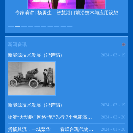
专家演讲 | 杨勇生：智慧港口前沿技术与应用设想
新闻资讯
进入
新
新能源技术发展（冯诗韬）
2024
-
03
-
19
闻资讯
频道
新能源技术发展（冯诗韬）
2024
-
03
-
19
物流“大动脉” 网络“氢”先行 7个氢能高速场景落地京津冀
2024
-
02
-
26
>>
货畅其流，一城繁华——看烟台现代物流发展
2024
-
01
-
30