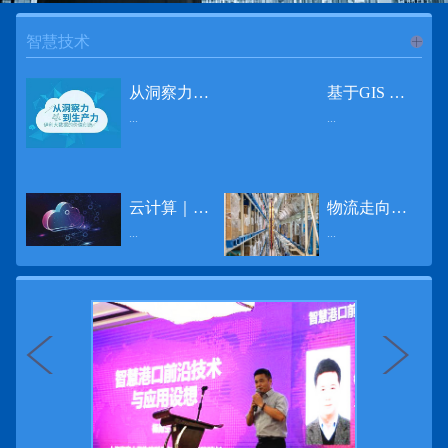
智慧技术
进入
智
从洞察力到生产力 伊利大数据的价值创造
基于GIS 的小城市交通网络分析研究
...
...
慧技术
12月2日，中国经济和金融领域最具权威性和前瞻性的年度盛会——第七届财新峰会在北京举行，围绕“改革执行力”这一主题，全国著名学者、知名企业家就“数字革命”等话题展开激烈讨论，共同为中国经济转型升级探寻新路径。全球乳业8强伊利集团从前瞻性的角度对大数据的价值创造进行了系统性的思考，大胆提出从洞察力到生产力的战略构想。伊利认为，数据本身并没有任何意义。只有不断分析和洞察这些数据，将其转化为信息和知识，再用来指导行为、解决实际问题，才能产生真正的价值。数据来源：线上+线下除了整合500多万销售终端、10亿级消费者和数量庞大的合作伙伴提供的信息，伊利还与百度、苏宁、天猫、唯品会、同程旅游等展开深入合作，建立互联网生态圈，实现了精准的用户需求画像和配套的产品策略，利用大数据技术深度挖掘消费者行为，洞察消费者需求。数据使用：产业链共赢伊利与全球大型零售商密切合作，进行资源整合与大数据信息共享，有针对性地调整货架摆放、促销设计等，为乳制品零售渠道提供关于消费场景和消费体验优化的全方位解决方案，提升消费者购物体验和满意度，强化消费者的忠诚度，最终实现供应商、零售商与消费者多方的共赢。而在互联网上，通过抓取和分析母婴人群的大数据信息，判断目标人群主要的营养需求，伊利构建了“母婴生态圈”——当一位新妈妈在平台上搜索相关营养信息时，大数据分析系统会根据她搜索和关注的内容，判断宝宝当前最关键的营养补充需求，并快速对接销售平台，完成从需求建立、到需求分析再到销售的循环闭合。数据价值：重要生产力2015年，伊利营业总收入达到603.6亿元。其中，安慕希零售额同比增长460%，金领冠珍护零售额同比增长27%，托菲尔零售额同比增长921%；在荷兰合作银行发布的2016年度“全球乳业20强”榜单中，伊利排名跃升至全球乳业8强。在市场的另一端，大数据还实现了与消费者的有效连接，使得伊利的企业品牌形象深入人心。根据凯度发布《2016 全球品牌足迹报告》显示，过去一年，消费者购买该品牌超过11亿人次——伊利成为中国消费者选择最多的品牌。大数据的广泛运用已经成为伊利重要的生产力构成，未来还将形成伊利集团实现从百亿级企业向千亿级企业跨越的重要驱动。（摘自：光明网）
导 读 本文对湖州市织里镇镇区现状交通网络、用地布局和人口分布等进行分析，利用GIS 软件构建交通网络，以道路密度与面积率为主要指标，通过叠加分析、核密度分析、可达性分析等空间分析方法，结合现状存在的问题对交通网络进行优化。结果表明，现状镇区核心区域属于典型的“窄马路、密路网”布局模式，交通通达性与可达性呈负相关，核心区交通网络优化后能够满足通行和停车需要，同时完善和优化镇区交通网络，使镇区用地布局更加合理，以更好地服务于工业、商业和居住等需求。织里镇作为中国童装名镇，现状镇区常住人口约30 万人，是浙江省首批小城市试点镇之一，具有高人口密度、高度混杂的土地利用以及高度混杂的居住与就业特征，使城市居民的出行距离较短、出行次数偏高。随着现代工业园区的建设、分离程度很高的居住地区和就业地区的逐渐形成，使居民的出行距离有所增加，主要的交通干道开始出现潮汐式交通流，对城市的交通运输系统产生了新的影响，给城市交通的发展带来了巨大的压力。本文将织里镇区建设用地布局、人口分布、交通网络等现状数据建立GIS 数据库[1]，利用GIS 空间分析方法[2]，对织里镇区范围内交通网络进行进一步分析研究。01 研究区交通网络现状分析1.1 现状用地布局与人口分布区域用地布局、人口分布与交通网络的形成三者相互影响、密切相关[3]，因此首先分析研究区现状用地布局与人口分布状况。图1 镇区建设用地现状布局图研究区总面积为2775.58 公顷，镇区现状布局如图1 所示（红线为镇区范围线，蓝线为核心区范围线，下同），其用地构成如表1，可以看出，现状建成区以工业用地为主，其比重达到37.63%，其中主要是童装加工为代表的一类工业用地，占工业用地比重约80%；纯居住用地占比不足，经实地调查，织里镇童装加工沿袭传统的家庭小作坊模式，属于典型的劳动密集型产业，其居住用地要以三合一的用地形式存在主（即一层以童装市场门面为主，二层空间为童装生产，三层、四层空间为居住空间），且公共管理与公共服务用地和绿地与广场用地严重不足，这种用地模式所带来的直接影响是居住环境质量不高，基于上述的现状建成区的用地构成，研究区居住、工作、生活环境亟需改善。图2 现状人口分布与功能业态叠加至2016 年年末，研究区范围内人口为30.22 万人，其中户籍人口为4.23 人，外来常住...
云计算｜边缘计算将为物联网行业带来巨大增长
物流走向未来的“魔法师”
频道
...
...
数据量迅速增长，据估计，到2025年，全球每天将产生463 EB的数据。智能建筑是数字世界的积极参与者：到2018年底，作为物联网建筑自动化一部分部署的传感器、执行器、模块、网关和其他连网设备的安装基数估计为1.51亿个，预计到2022年这一数字将达到4.83亿。随着如此多的建筑业主正在寻找节约能源、降低运营支出并达到可持续发展目标的方法，因此，毫无疑问，对物联网数据的依赖正在增加。事实上，现在生成的海量数据是边缘计算的主要推动力。在本文中，我们将定义边缘计算及其在物联网中的作用，以及为什么它有可能为整个物联网行业带来巨大的增长，并讨论设施管理中的一些潜在用例。边缘计算与物联网有什么关系？边缘计算是一个新概念，指的是某些物联网设备无需将数据发送到云端即可处理和分析数据的能力。相反，处理发生在数据源或附近(靠近网络的“边缘”)，无论是在物联网设备本身，还是在同一建筑物内或附近其他地方的本地边缘服务器。这与典型的物联网云计算设置形成鲜明对比，在该设置中，传感器从建筑环境中收集数据并将其传输到附近的物联网网关，该网关聚合传感器数据并将其上传到云中，然后在云中对其进行处理和分析。在未来，构建网络基础架构很有可能将边缘和云计算结合在一起，大规模数据处理和分析在云中进行，而边缘设备在本地处理关键的、对时间敏感的数据。边缘计算的3大优势与云计算相比，边缘计算有几个显着的优势：1、由于数据不必传输太远，因此可以减少处理时间通过云传递数据可能需要几秒钟的时间，而边缘计算可能只需要几微秒的时间，这在某些情况下非常有价值(比如自动驾驶)。2、它提供了超越云计算的改进能力特别是，需要快速处理和响应的应用程序将受益于边缘计算。▲例如，无人驾驶汽车需要边缘计算能够提供近乎即时的处理能力，以便为安全驾驶做出决定。▲智慧城市可以利用边缘计算来减少集中处理的数据量，并通过更快地对问题作出反应来改善它们的服务。▲甚至医疗机构也可以利用本地处理的优势，为农村地区的居民提供更好的医疗服务，并向各地的患者实时推荐治疗方案。3、它降低了与数据处理相关的成本如上所述，智能建筑产生的数据量预计在未来几年内将会大幅增加，因此，处理成本也会相应增加。由于建筑物中可能有数百个物联网设备，因此更有效地分类和管理数据至关重要。通过利用边缘和云计算选项，并且只向云发送重要数据，建筑物所有者可以将与数据处理相关的成本降低。类似...
近日，电商巨头亚马逊宣布了一项重要举措：要求所有三方卖家从8月31日开始，将其包裹的投递速度提高40%。那么，亚马逊究竟是如何在保证销量的同时，提高整个平台物流效率的？其实，亚马逊不仅仅是电商平台，还是一家科技公司，其在业内率先使用了大数据，利用人工智能和云技术进行仓储物流的管理，创新推出了预测性调拨、跨区域配送、跨国境配送等服务，并由此建立了全球跨境云仓。可以说，大数据应用技术是亚马逊提升物流效率、应对供应链挑战的关键。所谓物流大数据，即运输、仓储、搬运装卸、包装及流通加工等物流环节中涉及的数据、信息等。大数据应用技术在物流行业可以提升物流效率、应对供应链挑战。同时，数据赋能物流行业，能够给行业带来新的机遇和挑战。数据是赋能的魔法，尤其是物流大数据应用，使物流企业能够提高效率，降低成本，并寻求新的商机，可以说，大数据正在成为物流行业最大的福利。联想到这几年物流行业的快速发展，处处可见的大物流、大流通、新物流、新渠道、新零售、无界零售等等，成立的前提都是数据应用，是数据的变现与数据沉淀的结果。现如今，大数据已经渗透到物流的各个环节，并已成为物流行业创新的基石。未来，物流行业对大数据的需求前景将会更加广阔，大数据对包括供应链在内的行业变革以及跨界融合已在进行之中。PetaBase-i助力提升码头业务运行效率 在全球化的今天，集装箱运输业约占世界海运贸易总值的一半以上，集装箱运输已成为海运供应链非常重要的一环。堆场是集装箱码头的基础资源，堆场集箱堆位的分配管理直接影响码头的运作效率。国内一家知名度较高的上市公司(以下简称z 客户)，拥有几十个面积多达上百万平方米的码头和集装箱场站资源，每年为全球客户提供价值数十亿的仓储码头服务。在接触PetaBase-i 之前，z 客户一直使用集装箱信息管理系统来监控吉箱场位情况并进行相关统计分析。信息管理系统使用的是传统关系型数据库,但随着数据增长到一定的量级时，对集装箱码头堆场堆放情况的分析越来越困难，现有的系统和数据库策略限制了z客户优化码头资源调度的能力。为了提高实时分析性能，z客户决定引入一套实时大数据平台，一个能提供实时查询、灵活扩展的解决方案。这个方案需要能适应企业的数据增长速度，并能够在不中断服务的情况下提供弹性伸缩能力。经过综合能力评估后，z客户选择了PetaBase-i。PetaBase-i 通过快速处理和...
>>