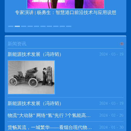
专家演讲 | 杨勇生：智慧港口前沿技术与应用设想
新闻资讯
进入
新
新能源技术发展（冯诗韬）
2024
-
03
-
19
闻资讯
频道
新能源技术发展（冯诗韬）
2024
-
03
-
19
物流“大动脉” 网络“氢”先行 7个氢能高速场景落地京津冀
2024
-
02
-
26
>>
货畅其流，一城繁华——看烟台现代物流发展
2024
-
01
-
30