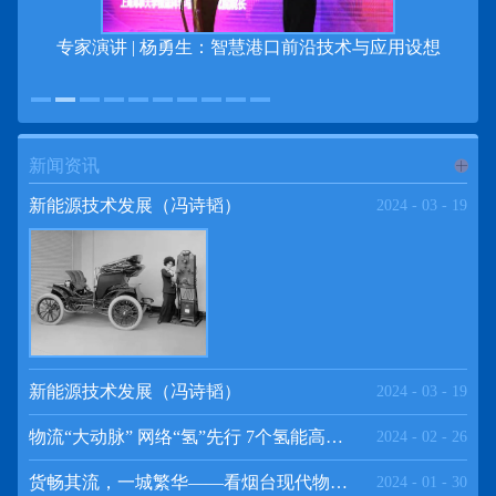
专家演讲 | 杨勇生：智慧港口前沿技术与应用设想
新闻资讯
进入
新
新能源技术发展（冯诗韬）
2024
-
03
-
19
闻资讯
频道
新能源技术发展（冯诗韬）
2024
-
03
-
19
物流“大动脉” 网络“氢”先行 7个氢能高速场景落地京津冀
2024
-
02
-
26
>>
货畅其流，一城繁华——看烟台现代物流发展
2024
-
01
-
30