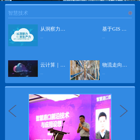
智慧技术
进入
智
从洞察力到生产力 伊利大数据的价值创造
基于GIS 的小城市交通网络分析研究
...
...
慧技术
12月2日，中国经济和金融领域最具权威性和前瞻性的年度盛会——第七届财新峰会在北京举行，围绕“改革执行力”这一主题，全国著名学者、知名企业家就“数字革命”等话题展开激烈讨论，共同为中国经济转型升级探寻新路径。全球乳业8强伊利集团从前瞻性的角度对大数据的价值创造进行了系统性的思考，大胆提出从洞察力到生产力的战略构想。伊利认为，数据本身并没有任何意义。只有不断分析和洞察这些数据，将其转化为信息和知识，再用来指导行为、解决实际问题，才能产生真正的价值。数据来源：线上+线下除了整合500多万销售终端、10亿级消费者和数量庞大的合作伙伴提供的信息，伊利还与百度、苏宁、天猫、唯品会、同程旅游等展开深入合作，建立互联网生态圈，实现了精准的用户需求画像和配套的产品策略，利用大数据技术深度挖掘消费者行为，洞察消费者需求。数据使用：产业链共赢伊利与全球大型零售商密切合作，进行资源整合与大数据信息共享，有针对性地调整货架摆放、促销设计等，为乳制品零售渠道提供关于消费场景和消费体验优化的全方位解决方案，提升消费者购物体验和满意度，强化消费者的忠诚度，最终实现供应商、零售商与消费者多方的共赢。而在互联网上，通过抓取和分析母婴人群的大数据信息，判断目标人群主要的营养需求，伊利构建了“母婴生态圈”——当一位新妈妈在平台上搜索相关营养信息时，大数据分析系统会根据她搜索和关注的内容，判断宝宝当前最关键的营养补充需求，并快速对接销售平台，完成从需求建立、到需求分析再到销售的循环闭合。数据价值：重要生产力2015年，伊利营业总收入达到603.6亿元。其中，安慕希零售额同比增长460%，金领冠珍护零售额同比增长27%，托菲尔零售额同比增长921%；在荷兰合作银行发布的2016年度“全球乳业20强”榜单中，伊利排名跃升至全球乳业8强。在市场的另一端，大数据还实现了与消费者的有效连接，使得伊利的企业品牌形象深入人心。根据凯度发布《2016 全球品牌足迹报告》显示，过去一年，消费者购买该品牌超过11亿人次——伊利成为中国消费者选择最多的品牌。大数据的广泛运用已经成为伊利重要的生产力构成，未来还将形成伊利集团实现从百亿级企业向千亿级企业跨越的重要驱动。（摘自：光明网）
导 读 本文对湖州市织里镇镇区现状交通网络、用地布局和人口分布等进行分析，利用GIS 软件构建交通网络，以道路密度与面积率为主要指标，通过叠加分析、核密度分析、可达性分析等空间分析方法，结合现状存在的问题对交通网络进行优化。结果表明，现状镇区核心区域属于典型的“窄马路、密路网”布局模式，交通通达性与可达性呈负相关，核心区交通网络优化后能够满足通行和停车需要，同时完善和优化镇区交通网络，使镇区用地布局更加合理，以更好地服务于工业、商业和居住等需求。织里镇作为中国童装名镇，现状镇区常住人口约30 万人，是浙江省首批小城市试点镇之一，具有高人口密度、高度混杂的土地利用以及高度混杂的居住与就业特征，使城市居民的出行距离较短、出行次数偏高。随着现代工业园区的建设、分离程度很高的居住地区和就业地区的逐渐形成，使居民的出行距离有所增加，主要的交通干道开始出现潮汐式交通流，对城市的交通运输系统产生了新的影响，给城市交通的发展带来了巨大的压力。本文将织里镇区建设用地布局、人口分布、交通网络等现状数据建立GIS 数据库[1]，利用GIS 空间分析方法[2]，对织里镇区范围内交通网络进行进一步分析研究。01 研究区交通网络现状分析1.1 现状用地布局与人口分布区域用地布局、人口分布与交通网络的形成三者相互影响、密切相关[3]，因此首先分析研究区现状用地布局与人口分布状况。图1 镇区建设用地现状布局图研究区总面积为2775.58 公顷，镇区现状布局如图1 所示（红线为镇区范围线，蓝线为核心区范围线，下同），其用地构成如表1，可以看出，现状建成区以工业用地为主，其比重达到37.63%，其中主要是童装加工为代表的一类工业用地，占工业用地比重约80%；纯居住用地占比不足，经实地调查，织里镇童装加工沿袭传统的家庭小作坊模式，属于典型的劳动密集型产业，其居住用地要以三合一的用地形式存在主（即一层以童装市场门面为主，二层空间为童装生产，三层、四层空间为居住空间），且公共管理与公共服务用地和绿地与广场用地严重不足，这种用地模式所带来的直接影响是居住环境质量不高，基于上述的现状建成区的用地构成，研究区居住、工作、生活环境亟需改善。图2 现状人口分布与功能业态叠加至2016 年年末，研究区范围内人口为30.22 万人，其中户籍人口为4.23 人，外来常住...
云计算｜边缘计算将为物联网行业带来巨大增长
物流走向未来的“魔法师”
频道
...
...
数据量迅速增长，据估计，到2025年，全球每天将产生463 EB的数据。智能建筑是数字世界的积极参与者：到2018年底，作为物联网建筑自动化一部分部署的传感器、执行器、模块、网关和其他连网设备的安装基数估计为1.51亿个，预计到2022年这一数字将达到4.83亿。随着如此多的建筑业主正在寻找节约能源、降低运营支出并达到可持续发展目标的方法，因此，毫无疑问，对物联网数据的依赖正在增加。事实上，现在生成的海量数据是边缘计算的主要推动力。在本文中，我们将定义边缘计算及其在物联网中的作用，以及为什么它有可能为整个物联网行业带来巨大的增长，并讨论设施管理中的一些潜在用例。边缘计算与物联网有什么关系？边缘计算是一个新概念，指的是某些物联网设备无需将数据发送到云端即可处理和分析数据的能力。相反，处理发生在数据源或附近(靠近网络的“边缘”)，无论是在物联网设备本身，还是在同一建筑物内或附近其他地方的本地边缘服务器。这与典型的物联网云计算设置形成鲜明对比，在该设置中，传感器从建筑环境中收集数据并将其传输到附近的物联网网关，该网关聚合传感器数据并将其上传到云中，然后在云中对其进行处理和分析。在未来，构建网络基础架构很有可能将边缘和云计算结合在一起，大规模数据处理和分析在云中进行，而边缘设备在本地处理关键的、对时间敏感的数据。边缘计算的3大优势与云计算相比，边缘计算有几个显着的优势：1、由于数据不必传输太远，因此可以减少处理时间通过云传递数据可能需要几秒钟的时间，而边缘计算可能只需要几微秒的时间，这在某些情况下非常有价值(比如自动驾驶)。2、它提供了超越云计算的改进能力特别是，需要快速处理和响应的应用程序将受益于边缘计算。▲例如，无人驾驶汽车需要边缘计算能够提供近乎即时的处理能力，以便为安全驾驶做出决定。▲智慧城市可以利用边缘计算来减少集中处理的数据量，并通过更快地对问题作出反应来改善它们的服务。▲甚至医疗机构也可以利用本地处理的优势，为农村地区的居民提供更好的医疗服务，并向各地的患者实时推荐治疗方案。3、它降低了与数据处理相关的成本如上所述，智能建筑产生的数据量预计在未来几年内将会大幅增加，因此，处理成本也会相应增加。由于建筑物中可能有数百个物联网设备，因此更有效地分类和管理数据至关重要。通过利用边缘和云计算选项，并且只向云发送重要数据，建筑物所有者可以将与数据处理相关的成本降低。类似...
近日，电商巨头亚马逊宣布了一项重要举措：要求所有三方卖家从8月31日开始，将其包裹的投递速度提高40%。那么，亚马逊究竟是如何在保证销量的同时，提高整个平台物流效率的？其实，亚马逊不仅仅是电商平台，还是一家科技公司，其在业内率先使用了大数据，利用人工智能和云技术进行仓储物流的管理，创新推出了预测性调拨、跨区域配送、跨国境配送等服务，并由此建立了全球跨境云仓。可以说，大数据应用技术是亚马逊提升物流效率、应对供应链挑战的关键。所谓物流大数据，即运输、仓储、搬运装卸、包装及流通加工等物流环节中涉及的数据、信息等。大数据应用技术在物流行业可以提升物流效率、应对供应链挑战。同时，数据赋能物流行业，能够给行业带来新的机遇和挑战。数据是赋能的魔法，尤其是物流大数据应用，使物流企业能够提高效率，降低成本，并寻求新的商机，可以说，大数据正在成为物流行业最大的福利。联想到这几年物流行业的快速发展，处处可见的大物流、大流通、新物流、新渠道、新零售、无界零售等等，成立的前提都是数据应用，是数据的变现与数据沉淀的结果。现如今，大数据已经渗透到物流的各个环节，并已成为物流行业创新的基石。未来，物流行业对大数据的需求前景将会更加广阔，大数据对包括供应链在内的行业变革以及跨界融合已在进行之中。PetaBase-i助力提升码头业务运行效率 在全球化的今天，集装箱运输业约占世界海运贸易总值的一半以上，集装箱运输已成为海运供应链非常重要的一环。堆场是集装箱码头的基础资源，堆场集箱堆位的分配管理直接影响码头的运作效率。国内一家知名度较高的上市公司(以下简称z 客户)，拥有几十个面积多达上百万平方米的码头和集装箱场站资源，每年为全球客户提供价值数十亿的仓储码头服务。在接触PetaBase-i 之前，z 客户一直使用集装箱信息管理系统来监控吉箱场位情况并进行相关统计分析。信息管理系统使用的是传统关系型数据库,但随着数据增长到一定的量级时，对集装箱码头堆场堆放情况的分析越来越困难，现有的系统和数据库策略限制了z客户优化码头资源调度的能力。为了提高实时分析性能，z客户决定引入一套实时大数据平台，一个能提供实时查询、灵活扩展的解决方案。这个方案需要能适应企业的数据增长速度，并能够在不中断服务的情况下提供弹性伸缩能力。经过综合能力评估后，z客户选择了PetaBase-i。PetaBase-i 通过快速处理和...
>>