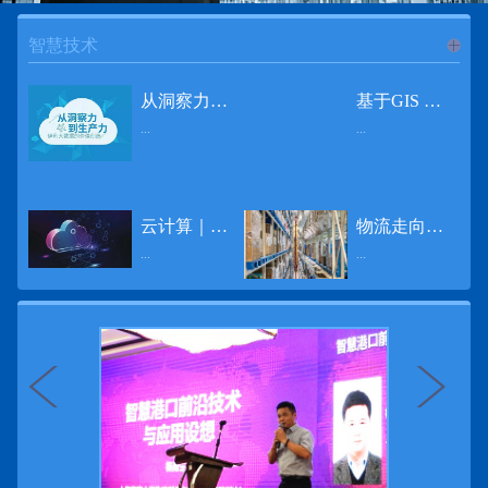
智慧技术
进入
智
从洞察力到生产力 伊利大数据的价值创造
基于GIS 的小城市交通网络分析研究
...
...
慧技术
12月2日，中国经济和金融领域最具权威性和前瞻性的年度盛会——第七届财新峰会在北京举行，围绕“改革执行力”这一主题，全国著名学者、知名企业家就“数字革命”等话题展开激烈讨论，共同为中国经济转型升级探寻新路径。全球乳业8强伊利集团从前瞻性的角度对大数据的价值创造进行了系统性的思考，大胆提出从洞察力到生产力的战略构想。伊利认为，数据本身并没有任何意义。只有不断分析和洞察这些数据，将其转化为信息和知识，再用来指导行为、解决实际问题，才能产生真正的价值。数据来源：线上+线下除了整合500多万销售终端、10亿级消费者和数量庞大的合作伙伴提供的信息，伊利还与百度、苏宁、天猫、唯品会、同程旅游等展开深入合作，建立互联网生态圈，实现了精准的用户需求画像和配套的产品策略，利用大数据技术深度挖掘消费者行为，洞察消费者需求。数据使用：产业链共赢伊利与全球大型零售商密切合作，进行资源整合与大数据信息共享，有针对性地调整货架摆放、促销设计等，为乳制品零售渠道提供关于消费场景和消费体验优化的全方位解决方案，提升消费者购物体验和满意度，强化消费者的忠诚度，最终实现供应商、零售商与消费者多方的共赢。而在互联网上，通过抓取和分析母婴人群的大数据信息，判断目标人群主要的营养需求，伊利构建了“母婴生态圈”——当一位新妈妈在平台上搜索相关营养信息时，大数据分析系统会根据她搜索和关注的内容，判断宝宝当前最关键的营养补充需求，并快速对接销售平台，完成从需求建立、到需求分析再到销售的循环闭合。数据价值：重要生产力2015年，伊利营业总收入达到603.6亿元。其中，安慕希零售额同比增长460%，金领冠珍护零售额同比增长27%，托菲尔零售额同比增长921%；在荷兰合作银行发布的2016年度“全球乳业20强”榜单中，伊利排名跃升至全球乳业8强。在市场的另一端，大数据还实现了与消费者的有效连接，使得伊利的企业品牌形象深入人心。根据凯度发布《2016 全球品牌足迹报告》显示，过去一年，消费者购买该品牌超过11亿人次——伊利成为中国消费者选择最多的品牌。大数据的广泛运用已经成为伊利重要的生产力构成，未来还将形成伊利集团实现从百亿级企业向千亿级企业跨越的重要驱动。（摘自：光明网）
导 读 本文对湖州市织里镇镇区现状交通网络、用地布局和人口分布等进行分析，利用GIS 软件构建交通网络，以道路密度与面积率为主要指标，通过叠加分析、核密度分析、可达性分析等空间分析方法，结合现状存在的问题对交通网络进行优化。结果表明，现状镇区核心区域属于典型的“窄马路、密路网”布局模式，交通通达性与可达性呈负相关，核心区交通网络优化后能够满足通行和停车需要，同时完善和优化镇区交通网络，使镇区用地布局更加合理，以更好地服务于工业、商业和居住等需求。织里镇作为中国童装名镇，现状镇区常住人口约30 万人，是浙江省首批小城市试点镇之一，具有高人口密度、高度混杂的土地利用以及高度混杂的居住与就业特征，使城市居民的出行距离较短、出行次数偏高。随着现代工业园区的建设、分离程度很高的居住地区和就业地区的逐渐形成，使居民的出行距离有所增加，主要的交通干道开始出现潮汐式交通流，对城市的交通运输系统产生了新的影响，给城市交通的发展带来了巨大的压力。本文将织里镇区建设用地布局、人口分布、交通网络等现状数据建立GIS 数据库[1]，利用GIS 空间分析方法[2]，对织里镇区范围内交通网络进行进一步分析研究。01 研究区交通网络现状分析1.1 现状用地布局与人口分布区域用地布局、人口分布与交通网络的形成三者相互影响、密切相关[3]，因此首先分析研究区现状用地布局与人口分布状况。图1 镇区建设用地现状布局图研究区总面积为2775.58 公顷，镇区现状布局如图1 所示（红线为镇区范围线，蓝线为核心区范围线，下同），其用地构成如表1，可以看出，现状建成区以工业用地为主，其比重达到37.63%，其中主要是童装加工为代表的一类工业用地，占工业用地比重约80%；纯居住用地占比不足，经实地调查，织里镇童装加工沿袭传统的家庭小作坊模式，属于典型的劳动密集型产业，其居住用地要以三合一的用地形式存在主（即一层以童装市场门面为主，二层空间为童装生产，三层、四层空间为居住空间），且公共管理与公共服务用地和绿地与广场用地严重不足，这种用地模式所带来的直接影响是居住环境质量不高，基于上述的现状建成区的用地构成，研究区居住、工作、生活环境亟需改善。图2 现状人口分布与功能业态叠加至2016 年年末，研究区范围内人口为30.22 万人，其中户籍人口为4.23 人，外来常住...
云计算｜边缘计算将为物联网行业带来巨大增长
物流走向未来的“魔法师”
频道
...
...
数据量迅速增长，据估计，到2025年，全球每天将产生463 EB的数据。智能建筑是数字世界的积极参与者：到2018年底，作为物联网建筑自动化一部分部署的传感器、执行器、模块、网关和其他连网设备的安装基数估计为1.51亿个，预计到2022年这一数字将达到4.83亿。随着如此多的建筑业主正在寻找节约能源、降低运营支出并达到可持续发展目标的方法，因此，毫无疑问，对物联网数据的依赖正在增加。事实上，现在生成的海量数据是边缘计算的主要推动力。在本文中，我们将定义边缘计算及其在物联网中的作用，以及为什么它有可能为整个物联网行业带来巨大的增长，并讨论设施管理中的一些潜在用例。边缘计算与物联网有什么关系？边缘计算是一个新概念，指的是某些物联网设备无需将数据发送到云端即可处理和分析数据的能力。相反，处理发生在数据源或附近(靠近网络的“边缘”)，无论是在物联网设备本身，还是在同一建筑物内或附近其他地方的本地边缘服务器。这与典型的物联网云计算设置形成鲜明对比，在该设置中，传感器从建筑环境中收集数据并将其传输到附近的物联网网关，该网关聚合传感器数据并将其上传到云中，然后在云中对其进行处理和分析。在未来，构建网络基础架构很有可能将边缘和云计算结合在一起，大规模数据处理和分析在云中进行，而边缘设备在本地处理关键的、对时间敏感的数据。边缘计算的3大优势与云计算相比，边缘计算有几个显着的优势：1、由于数据不必传输太远，因此可以减少处理时间通过云传递数据可能需要几秒钟的时间，而边缘计算可能只需要几微秒的时间，这在某些情况下非常有价值(比如自动驾驶)。2、它提供了超越云计算的改进能力特别是，需要快速处理和响应的应用程序将受益于边缘计算。▲例如，无人驾驶汽车需要边缘计算能够提供近乎即时的处理能力，以便为安全驾驶做出决定。▲智慧城市可以利用边缘计算来减少集中处理的数据量，并通过更快地对问题作出反应来改善它们的服务。▲甚至医疗机构也可以利用本地处理的优势，为农村地区的居民提供更好的医疗服务，并向各地的患者实时推荐治疗方案。3、它降低了与数据处理相关的成本如上所述，智能建筑产生的数据量预计在未来几年内将会大幅增加，因此，处理成本也会相应增加。由于建筑物中可能有数百个物联网设备，因此更有效地分类和管理数据至关重要。通过利用边缘和云计算选项，并且只向云发送重要数据，建筑物所有者可以将与数据处理相关的成本降低。类似...
近日，电商巨头亚马逊宣布了一项重要举措：要求所有三方卖家从8月31日开始，将其包裹的投递速度提高40%。那么，亚马逊究竟是如何在保证销量的同时，提高整个平台物流效率的？其实，亚马逊不仅仅是电商平台，还是一家科技公司，其在业内率先使用了大数据，利用人工智能和云技术进行仓储物流的管理，创新推出了预测性调拨、跨区域配送、跨国境配送等服务，并由此建立了全球跨境云仓。可以说，大数据应用技术是亚马逊提升物流效率、应对供应链挑战的关键。所谓物流大数据，即运输、仓储、搬运装卸、包装及流通加工等物流环节中涉及的数据、信息等。大数据应用技术在物流行业可以提升物流效率、应对供应链挑战。同时，数据赋能物流行业，能够给行业带来新的机遇和挑战。数据是赋能的魔法，尤其是物流大数据应用，使物流企业能够提高效率，降低成本，并寻求新的商机，可以说，大数据正在成为物流行业最大的福利。联想到这几年物流行业的快速发展，处处可见的大物流、大流通、新物流、新渠道、新零售、无界零售等等，成立的前提都是数据应用，是数据的变现与数据沉淀的结果。现如今，大数据已经渗透到物流的各个环节，并已成为物流行业创新的基石。未来，物流行业对大数据的需求前景将会更加广阔，大数据对包括供应链在内的行业变革以及跨界融合已在进行之中。PetaBase-i助力提升码头业务运行效率 在全球化的今天，集装箱运输业约占世界海运贸易总值的一半以上，集装箱运输已成为海运供应链非常重要的一环。堆场是集装箱码头的基础资源，堆场集箱堆位的分配管理直接影响码头的运作效率。国内一家知名度较高的上市公司(以下简称z 客户)，拥有几十个面积多达上百万平方米的码头和集装箱场站资源，每年为全球客户提供价值数十亿的仓储码头服务。在接触PetaBase-i 之前，z 客户一直使用集装箱信息管理系统来监控吉箱场位情况并进行相关统计分析。信息管理系统使用的是传统关系型数据库,但随着数据增长到一定的量级时，对集装箱码头堆场堆放情况的分析越来越困难，现有的系统和数据库策略限制了z客户优化码头资源调度的能力。为了提高实时分析性能，z客户决定引入一套实时大数据平台，一个能提供实时查询、灵活扩展的解决方案。这个方案需要能适应企业的数据增长速度，并能够在不中断服务的情况下提供弹性伸缩能力。经过综合能力评估后，z客户选择了PetaBase-i。PetaBase-i 通过快速处理和...
>>