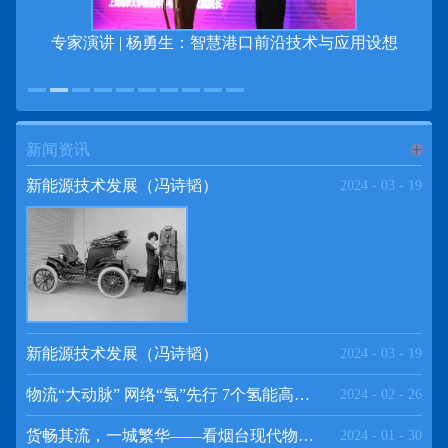
专家演讲 | 杨勇生：智慧港口前沿技术与应用设想
新闻资讯
进入
新
新能源技术发展（冯诗韬）
2024
-
03
-
19
闻资讯
频道
新能源技术发展（冯诗韬）
2024
-
03
-
19
物流“大动脉” 网络“氢”先行 7个氢能高速场景落地京津冀
2024
-
02
-
26
>>
货畅其流，一城繁华——看烟台现代物流发展
2024
-
01
-
30