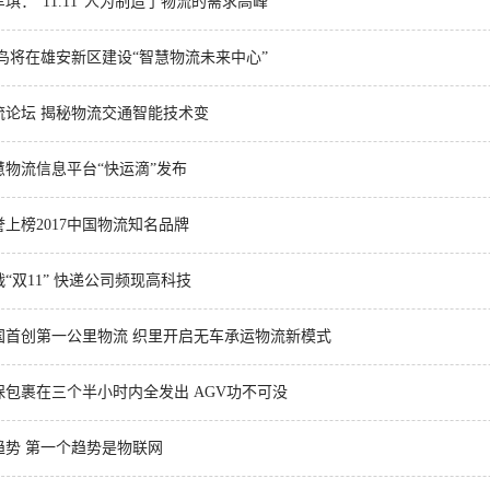
琪：“11.11”人为制造了物流的需求高峰
鸟将在雄安新区建设“智慧物流未来中心”
流论坛 揭秘物流交通智能技术变
物流信息平台“快运滴”发布
上榜2017中国物流知名品牌
“双11” 快递公司频现高科技
国首创第一公里物流 织里开启无车承运物流新模式
包裹在三个半小时内全发出 AGV功不可没
趋势 第一个趋势是物联网
“ AI+ ”新时期降低社会物流成本的思考
物流“大动脉” 网络“氢”先行 7个氢能高速场景落地京津冀