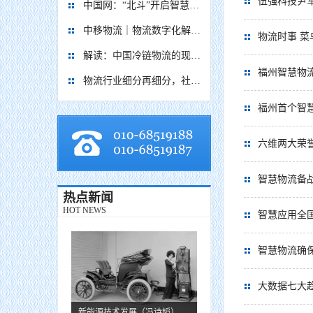
伍强科技尹军
中国网：“北斗”开启智慧物流新篇章
中移物流｜物流数字化解决方案
物流时事 菜
解读：中国冷链物流的现在与未来
福州智慧物
物流行业细分再细分，社区内“分钟级配送”服务隐现商机
福州首个智慧
六维两大荣誉
智慧物流备战
热点新闻
HOT NEWS
智慧应用全
智慧物流确保
大数据七大
新能源技术发展（冯诗韬）