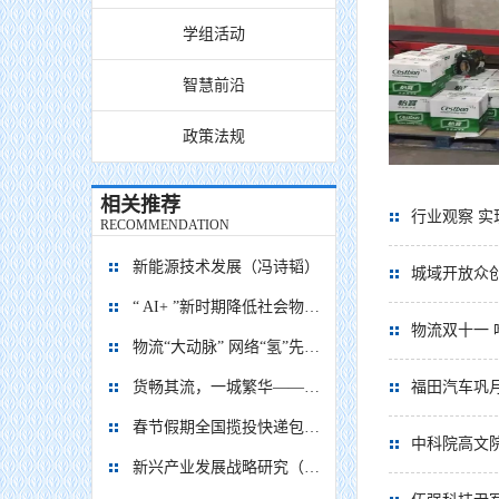
学组活动
智慧前沿
政策法规
相关推荐
行业观察 实
RECOMMENDATION
新能源技术发展（冯诗韬）
城域开放众创
“ AI+ ”新时期降低社会物流成本的思考
物流双十一 
物流“大动脉” 网络“氢”先行 7个氢能高速场景落地京津冀
货畅其流，一城繁华——看烟台现代物流发展
福田汽车巩
春节假期全国揽投快递包裹量超7亿件
中科院高文
新兴产业发展战略研究（2035）