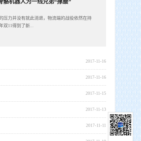
外骨骼机器人为一线兄弟“撑腰”
裹的压力并没有就此消退，物流端的战役依然在持
11得到了新...
2017
-
11
-
16
2017
-
11
-
16
2017
-
11
-
15
2017
-
11
-
13
2017
-
11
-
11