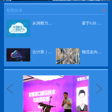
智慧技术
进入
智
从洞察力到生产力 伊利大数据的价值创造
基于GIS 的小城市交通网络分析研究
...
...
慧技术
12月2日，中国经济和金融领域最具权威性和前瞻性的年度盛会——第七届财新峰会在北京举行，围绕“改革执行力”这一主题，全国著名学者、知名企业家就“数字革命”等话题展开激烈讨论，共同为中国经济转型升级探寻新路径。全球乳业8强伊利集团从前瞻性的角度对大数据的价值创造进行了系统性的思考，大胆提出从洞察力到生产力的战略构想。伊利认为，数据本身并没有任何意义。只有不断分析和洞察这些数据，将其转化为信息和知识，再用来指导行为、解决实际问题，才能产生真正的价值。数据来源：线上+线下除了整合500多万销售终端、10亿级消费者和数量庞大的合作伙伴提供的信息，伊利还与百度、苏宁、天猫、唯品会、同程旅游等展开深入合作，建立互联网生态圈，实现了精准的用户需求画像和配套的产品策略，利用大数据技术深度挖掘消费者行为，洞察消费者需求。数据使用：产业链共赢伊利与全球大型零售商密切合作，进行资源整合与大数据信息共享，有针对性地调整货架摆放、促销设计等，为乳制品零售渠道提供关于消费场景和消费体验优化的全方位解决方案，提升消费者购物体验和满意度，强化消费者的忠诚度，最终实现供应商、零售商与消费者多方的共赢。而在互联网上，通过抓取和分析母婴人群的大数据信息，判断目标人群主要的营养需求，伊利构建了“母婴生态圈”——当一位新妈妈在平台上搜索相关营养信息时，大数据分析系统会根据她搜索和关注的内容，判断宝宝当前最关键的营养补充需求，并快速对接销售平台，完成从需求建立、到需求分析再到销售的循环闭合。数据价值：重要生产力2015年，伊利营业总收入达到603.6亿元。其中，安慕希零售额同比增长460%，金领冠珍护零售额同比增长27%，托菲尔零售额同比增长921%；在荷兰合作银行发布的2016年度“全球乳业20强”榜单中，伊利排名跃升至全球乳业8强。在市场的另一端，大数据还实现了与消费者的有效连接，使得伊利的企业品牌形象深入人心。根据凯度发布《2016 全球品牌足迹报告》显示，过去一年，消费者购买该品牌超过11亿人次——伊利成为中国消费者选择最多的品牌。大数据的广泛运用已经成为伊利重要的生产力构成，未来还将形成伊利集团实现从百亿级企业向千亿级企业跨越的重要驱动。（摘自：光明网）
导 读 本文对湖州市织里镇镇区现状交通网络、用地布局和人口分布等进行分析，利用GIS 软件构建交通网络，以道路密度与面积率为主要指标，通过叠加分析、核密度分析、可达性分析等空间分析方法，结合现状存在的问题对交通网络进行优化。结果表明，现状镇区核心区域属于典型的“窄马路、密路网”布局模式，交通通达性与可达性呈负相关，核心区交通网络优化后能够满足通行和停车需要，同时完善和优化镇区交通网络，使镇区用地布局更加合理，以更好地服务于工业、商业和居住等需求。织里镇作为中国童装名镇，现状镇区常住人口约30 万人，是浙江省首批小城市试点镇之一，具有高人口密度、高度混杂的土地利用以及高度混杂的居住与就业特征，使城市居民的出行距离较短、出行次数偏高。随着现代工业园区的建设、分离程度很高的居住地区和就业地区的逐渐形成，使居民的出行距离有所增加，主要的交通干道开始出现潮汐式交通流，对城市的交通运输系统产生了新的影响，给城市交通的发展带来了巨大的压力。本文将织里镇区建设用地布局、人口分布、交通网络等现状数据建立GIS 数据库[1]，利用GIS 空间分析方法[2]，对织里镇区范围内交通网络进行进一步分析研究。01 研究区交通网络现状分析1.1 现状用地布局与人口分布区域用地布局、人口分布与交通网络的形成三者相互影响、密切相关[3]，因此首先分析研究区现状用地布局与人口分布状况。图1 镇区建设用地现状布局图研究区总面积为2775.58 公顷，镇区现状布局如图1 所示（红线为镇区范围线，蓝线为核心区范围线，下同），其用地构成如表1，可以看出，现状建成区以工业用地为主，其比重达到37.63%，其中主要是童装加工为代表的一类工业用地，占工业用地比重约80%；纯居住用地占比不足，经实地调查，织里镇童装加工沿袭传统的家庭小作坊模式，属于典型的劳动密集型产业，其居住用地要以三合一的用地形式存在主（即一层以童装市场门面为主，二层空间为童装生产，三层、四层空间为居住空间），且公共管理与公共服务用地和绿地与广场用地严重不足，这种用地模式所带来的直接影响是居住环境质量不高，基于上述的现状建成区的用地构成，研究区居住、工作、生活环境亟需改善。图2 现状人口分布与功能业态叠加至2016 年年末，研究区范围内人口为30.22 万人，其中户籍人口为4.23 人，外来常住...
云计算｜边缘计算将为物联网行业带来巨大增长
物流走向未来的“魔法师”
频道
...
...
数据量迅速增长，据估计，到2025年，全球每天将产生463 EB的数据。智能建筑是数字世界的积极参与者：到2018年底，作为物联网建筑自动化一部分部署的传感器、执行器、模块、网关和其他连网设备的安装基数估计为1.51亿个，预计到2022年这一数字将达到4.83亿。随着如此多的建筑业主正在寻找节约能源、降低运营支出并达到可持续发展目标的方法，因此，毫无疑问，对物联网数据的依赖正在增加。事实上，现在生成的海量数据是边缘计算的主要推动力。在本文中，我们将定义边缘计算及其在物联网中的作用，以及为什么它有可能为整个物联网行业带来巨大的增长，并讨论设施管理中的一些潜在用例。边缘计算与物联网有什么关系？边缘计算是一个新概念，指的是某些物联网设备无需将数据发送到云端即可处理和分析数据的能力。相反，处理发生在数据源或附近(靠近网络的“边缘”)，无论是在物联网设备本身，还是在同一建筑物内或附近其他地方的本地边缘服务器。这与典型的物联网云计算设置形成鲜明对比，在该设置中，传感器从建筑环境中收集数据并将其传输到附近的物联网网关，该网关聚合传感器数据并将其上传到云中，然后在云中对其进行处理和分析。在未来，构建网络基础架构很有可能将边缘和云计算结合在一起，大规模数据处理和分析在云中进行，而边缘设备在本地处理关键的、对时间敏感的数据。边缘计算的3大优势与云计算相比，边缘计算有几个显着的优势：1、由于数据不必传输太远，因此可以减少处理时间通过云传递数据可能需要几秒钟的时间，而边缘计算可能只需要几微秒的时间，这在某些情况下非常有价值(比如自动驾驶)。2、它提供了超越云计算的改进能力特别是，需要快速处理和响应的应用程序将受益于边缘计算。▲例如，无人驾驶汽车需要边缘计算能够提供近乎即时的处理能力，以便为安全驾驶做出决定。▲智慧城市可以利用边缘计算来减少集中处理的数据量，并通过更快地对问题作出反应来改善它们的服务。▲甚至医疗机构也可以利用本地处理的优势，为农村地区的居民提供更好的医疗服务，并向各地的患者实时推荐治疗方案。3、它降低了与数据处理相关的成本如上所述，智能建筑产生的数据量预计在未来几年内将会大幅增加，因此，处理成本也会相应增加。由于建筑物中可能有数百个物联网设备，因此更有效地分类和管理数据至关重要。通过利用边缘和云计算选项，并且只向云发送重要数据，建筑物所有者可以将与数据处理相关的成本降低。类似...
近日，电商巨头亚马逊宣布了一项重要举措：要求所有三方卖家从8月31日开始，将其包裹的投递速度提高40%。那么，亚马逊究竟是如何在保证销量的同时，提高整个平台物流效率的？其实，亚马逊不仅仅是电商平台，还是一家科技公司，其在业内率先使用了大数据，利用人工智能和云技术进行仓储物流的管理，创新推出了预测性调拨、跨区域配送、跨国境配送等服务，并由此建立了全球跨境云仓。可以说，大数据应用技术是亚马逊提升物流效率、应对供应链挑战的关键。所谓物流大数据，即运输、仓储、搬运装卸、包装及流通加工等物流环节中涉及的数据、信息等。大数据应用技术在物流行业可以提升物流效率、应对供应链挑战。同时，数据赋能物流行业，能够给行业带来新的机遇和挑战。数据是赋能的魔法，尤其是物流大数据应用，使物流企业能够提高效率，降低成本，并寻求新的商机，可以说，大数据正在成为物流行业最大的福利。联想到这几年物流行业的快速发展，处处可见的大物流、大流通、新物流、新渠道、新零售、无界零售等等，成立的前提都是数据应用，是数据的变现与数据沉淀的结果。现如今，大数据已经渗透到物流的各个环节，并已成为物流行业创新的基石。未来，物流行业对大数据的需求前景将会更加广阔，大数据对包括供应链在内的行业变革以及跨界融合已在进行之中。PetaBase-i助力提升码头业务运行效率 在全球化的今天，集装箱运输业约占世界海运贸易总值的一半以上，集装箱运输已成为海运供应链非常重要的一环。堆场是集装箱码头的基础资源，堆场集箱堆位的分配管理直接影响码头的运作效率。国内一家知名度较高的上市公司(以下简称z 客户)，拥有几十个面积多达上百万平方米的码头和集装箱场站资源，每年为全球客户提供价值数十亿的仓储码头服务。在接触PetaBase-i 之前，z 客户一直使用集装箱信息管理系统来监控吉箱场位情况并进行相关统计分析。信息管理系统使用的是传统关系型数据库,但随着数据增长到一定的量级时，对集装箱码头堆场堆放情况的分析越来越困难，现有的系统和数据库策略限制了z客户优化码头资源调度的能力。为了提高实时分析性能，z客户决定引入一套实时大数据平台，一个能提供实时查询、灵活扩展的解决方案。这个方案需要能适应企业的数据增长速度，并能够在不中断服务的情况下提供弹性伸缩能力。经过综合能力评估后，z客户选择了PetaBase-i。PetaBase-i 通过快速处理和...
>>