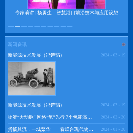
专家演讲 | 杨勇生：智慧港口前沿技术与应用设想
新闻资讯
进入
新
新能源技术发展（冯诗韬）
2024
-
03
-
19
闻资讯
频道
新能源技术发展（冯诗韬）
2024
-
03
-
19
物流“大动脉” 网络“氢”先行 7个氢能高速场景落地京津冀
2024
-
02
-
26
>>
货畅其流，一城繁华——看烟台现代物流发展
2024
-
01
-
30