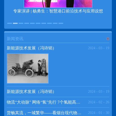
专家演讲 | 杨勇生：智慧港口前沿技术与应用设想
新闻资讯
进入
新
新能源技术发展（冯诗韬）
2024
-
03
-
19
闻资讯
频道
新能源技术发展（冯诗韬）
2024
-
03
-
19
物流“大动脉” 网络“氢”先行 7个氢能高速场景落地京津冀
2024
-
02
-
26
>>
货畅其流，一城繁华——看烟台现代物流发展
2024
-
01
-
30