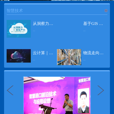
智慧技术
进入
智
从洞察力到生产力 伊利大数据的价值创造
基于GIS 的小城市交通网络分析研究
...
...
慧技术
12月2日，中国经济和金融领域最具权威性和前瞻性的年度盛会——第七届财新峰会在北京举行，围绕“改革执行力”这一主题，全国著名学者、知名企业家就“数字革命”等话题展开激烈讨论，共同为中国经济转型升级探寻新路径。全球乳业8强伊利集团从前瞻性的角度对大数据的价值创造进行了系统性的思考，大胆提出从洞察力到生产力的战略构想。伊利认为，数据本身并没有任何意义。只有不断分析和洞察这些数据，将其转化为信息和知识，再用来指导行为、解决实际问题，才能产生真正的价值。数据来源：线上+线下除了整合500多万销售终端、10亿级消费者和数量庞大的合作伙伴提供的信息，伊利还与百度、苏宁、天猫、唯品会、同程旅游等展开深入合作，建立互联网生态圈，实现了精准的用户需求画像和配套的产品策略，利用大数据技术深度挖掘消费者行为，洞察消费者需求。数据使用：产业链共赢伊利与全球大型零售商密切合作，进行资源整合与大数据信息共享，有针对性地调整货架摆放、促销设计等，为乳制品零售渠道提供关于消费场景和消费体验优化的全方位解决方案，提升消费者购物体验和满意度，强化消费者的忠诚度，最终实现供应商、零售商与消费者多方的共赢。而在互联网上，通过抓取和分析母婴人群的大数据信息，判断目标人群主要的营养需求，伊利构建了“母婴生态圈”——当一位新妈妈在平台上搜索相关营养信息时，大数据分析系统会根据她搜索和关注的内容，判断宝宝当前最关键的营养补充需求，并快速对接销售平台，完成从需求建立、到需求分析再到销售的循环闭合。数据价值：重要生产力2015年，伊利营业总收入达到603.6亿元。其中，安慕希零售额同比增长460%，金领冠珍护零售额同比增长27%，托菲尔零售额同比增长921%；在荷兰合作银行发布的2016年度“全球乳业20强”榜单中，伊利排名跃升至全球乳业8强。在市场的另一端，大数据还实现了与消费者的有效连接，使得伊利的企业品牌形象深入人心。根据凯度发布《2016 全球品牌足迹报告》显示，过去一年，消费者购买该品牌超过11亿人次——伊利成为中国消费者选择最多的品牌。大数据的广泛运用已经成为伊利重要的生产力构成，未来还将形成伊利集团实现从百亿级企业向千亿级企业跨越的重要驱动。（摘自：光明网）
导 读 本文对湖州市织里镇镇区现状交通网络、用地布局和人口分布等进行分析，利用GIS 软件构建交通网络，以道路密度与面积率为主要指标，通过叠加分析、核密度分析、可达性分析等空间分析方法，结合现状存在的问题对交通网络进行优化。结果表明，现状镇区核心区域属于典型的“窄马路、密路网”布局模式，交通通达性与可达性呈负相关，核心区交通网络优化后能够满足通行和停车需要，同时完善和优化镇区交通网络，使镇区用地布局更加合理，以更好地服务于工业、商业和居住等需求。织里镇作为中国童装名镇，现状镇区常住人口约30 万人，是浙江省首批小城市试点镇之一，具有高人口密度、高度混杂的土地利用以及高度混杂的居住与就业特征，使城市居民的出行距离较短、出行次数偏高。随着现代工业园区的建设、分离程度很高的居住地区和就业地区的逐渐形成，使居民的出行距离有所增加，主要的交通干道开始出现潮汐式交通流，对城市的交通运输系统产生了新的影响，给城市交通的发展带来了巨大的压力。本文将织里镇区建设用地布局、人口分布、交通网络等现状数据建立GIS 数据库[1]，利用GIS 空间分析方法[2]，对织里镇区范围内交通网络进行进一步分析研究。01 研究区交通网络现状分析1.1 现状用地布局与人口分布区域用地布局、人口分布与交通网络的形成三者相互影响、密切相关[3]，因此首先分析研究区现状用地布局与人口分布状况。图1 镇区建设用地现状布局图研究区总面积为2775.58 公顷，镇区现状布局如图1 所示（红线为镇区范围线，蓝线为核心区范围线，下同），其用地构成如表1，可以看出，现状建成区以工业用地为主，其比重达到37.63%，其中主要是童装加工为代表的一类工业用地，占工业用地比重约80%；纯居住用地占比不足，经实地调查，织里镇童装加工沿袭传统的家庭小作坊模式，属于典型的劳动密集型产业，其居住用地要以三合一的用地形式存在主（即一层以童装市场门面为主，二层空间为童装生产，三层、四层空间为居住空间），且公共管理与公共服务用地和绿地与广场用地严重不足，这种用地模式所带来的直接影响是居住环境质量不高，基于上述的现状建成区的用地构成，研究区居住、工作、生活环境亟需改善。图2 现状人口分布与功能业态叠加至2016 年年末，研究区范围内人口为30.22 万人，其中户籍人口为4.23 人，外来常住...
云计算｜边缘计算将为物联网行业带来巨大增长
物流走向未来的“魔法师”
频道
...
...
数据量迅速增长，据估计，到2025年，全球每天将产生463 EB的数据。智能建筑是数字世界的积极参与者：到2018年底，作为物联网建筑自动化一部分部署的传感器、执行器、模块、网关和其他连网设备的安装基数估计为1.51亿个，预计到2022年这一数字将达到4.83亿。随着如此多的建筑业主正在寻找节约能源、降低运营支出并达到可持续发展目标的方法，因此，毫无疑问，对物联网数据的依赖正在增加。事实上，现在生成的海量数据是边缘计算的主要推动力。在本文中，我们将定义边缘计算及其在物联网中的作用，以及为什么它有可能为整个物联网行业带来巨大的增长，并讨论设施管理中的一些潜在用例。边缘计算与物联网有什么关系？边缘计算是一个新概念，指的是某些物联网设备无需将数据发送到云端即可处理和分析数据的能力。相反，处理发生在数据源或附近(靠近网络的“边缘”)，无论是在物联网设备本身，还是在同一建筑物内或附近其他地方的本地边缘服务器。这与典型的物联网云计算设置形成鲜明对比，在该设置中，传感器从建筑环境中收集数据并将其传输到附近的物联网网关，该网关聚合传感器数据并将其上传到云中，然后在云中对其进行处理和分析。在未来，构建网络基础架构很有可能将边缘和云计算结合在一起，大规模数据处理和分析在云中进行，而边缘设备在本地处理关键的、对时间敏感的数据。边缘计算的3大优势与云计算相比，边缘计算有几个显着的优势：1、由于数据不必传输太远，因此可以减少处理时间通过云传递数据可能需要几秒钟的时间，而边缘计算可能只需要几微秒的时间，这在某些情况下非常有价值(比如自动驾驶)。2、它提供了超越云计算的改进能力特别是，需要快速处理和响应的应用程序将受益于边缘计算。▲例如，无人驾驶汽车需要边缘计算能够提供近乎即时的处理能力，以便为安全驾驶做出决定。▲智慧城市可以利用边缘计算来减少集中处理的数据量，并通过更快地对问题作出反应来改善它们的服务。▲甚至医疗机构也可以利用本地处理的优势，为农村地区的居民提供更好的医疗服务，并向各地的患者实时推荐治疗方案。3、它降低了与数据处理相关的成本如上所述，智能建筑产生的数据量预计在未来几年内将会大幅增加，因此，处理成本也会相应增加。由于建筑物中可能有数百个物联网设备，因此更有效地分类和管理数据至关重要。通过利用边缘和云计算选项，并且只向云发送重要数据，建筑物所有者可以将与数据处理相关的成本降低。类似...
近日，电商巨头亚马逊宣布了一项重要举措：要求所有三方卖家从8月31日开始，将其包裹的投递速度提高40%。那么，亚马逊究竟是如何在保证销量的同时，提高整个平台物流效率的？其实，亚马逊不仅仅是电商平台，还是一家科技公司，其在业内率先使用了大数据，利用人工智能和云技术进行仓储物流的管理，创新推出了预测性调拨、跨区域配送、跨国境配送等服务，并由此建立了全球跨境云仓。可以说，大数据应用技术是亚马逊提升物流效率、应对供应链挑战的关键。所谓物流大数据，即运输、仓储、搬运装卸、包装及流通加工等物流环节中涉及的数据、信息等。大数据应用技术在物流行业可以提升物流效率、应对供应链挑战。同时，数据赋能物流行业，能够给行业带来新的机遇和挑战。数据是赋能的魔法，尤其是物流大数据应用，使物流企业能够提高效率，降低成本，并寻求新的商机，可以说，大数据正在成为物流行业最大的福利。联想到这几年物流行业的快速发展，处处可见的大物流、大流通、新物流、新渠道、新零售、无界零售等等，成立的前提都是数据应用，是数据的变现与数据沉淀的结果。现如今，大数据已经渗透到物流的各个环节，并已成为物流行业创新的基石。未来，物流行业对大数据的需求前景将会更加广阔，大数据对包括供应链在内的行业变革以及跨界融合已在进行之中。PetaBase-i助力提升码头业务运行效率 在全球化的今天，集装箱运输业约占世界海运贸易总值的一半以上，集装箱运输已成为海运供应链非常重要的一环。堆场是集装箱码头的基础资源，堆场集箱堆位的分配管理直接影响码头的运作效率。国内一家知名度较高的上市公司(以下简称z 客户)，拥有几十个面积多达上百万平方米的码头和集装箱场站资源，每年为全球客户提供价值数十亿的仓储码头服务。在接触PetaBase-i 之前，z 客户一直使用集装箱信息管理系统来监控吉箱场位情况并进行相关统计分析。信息管理系统使用的是传统关系型数据库,但随着数据增长到一定的量级时，对集装箱码头堆场堆放情况的分析越来越困难，现有的系统和数据库策略限制了z客户优化码头资源调度的能力。为了提高实时分析性能，z客户决定引入一套实时大数据平台，一个能提供实时查询、灵活扩展的解决方案。这个方案需要能适应企业的数据增长速度，并能够在不中断服务的情况下提供弹性伸缩能力。经过综合能力评估后，z客户选择了PetaBase-i。PetaBase-i 通过快速处理和...
>>