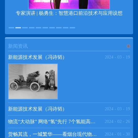
专家演讲 | 杨勇生：智慧港口前沿技术与应用设想
新闻资讯
进入
新
新能源技术发展（冯诗韬）
2024
-
03
-
19
闻资讯
频道
新能源技术发展（冯诗韬）
2024
-
03
-
19
物流“大动脉” 网络“氢”先行 7个氢能高速场景落地京津冀
2024
-
02
-
26
>>
货畅其流，一城繁华——看烟台现代物流发展
2024
-
01
-
30