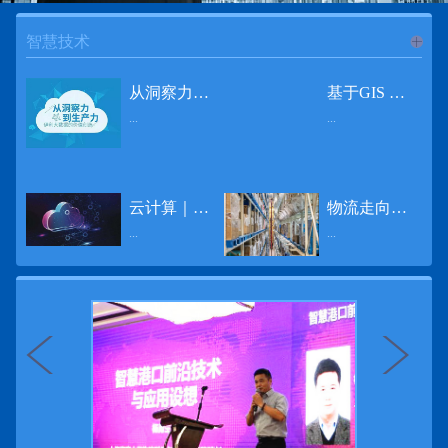
智慧技术
进入
智
从洞察力到生产力 伊利大数据的价值创造
基于GIS 的小城市交通网络分析研究
...
...
慧技术
12月2日，中国经济和金融领域最具权威性和前瞻性的年度盛会——第七届财新峰会在北京举行，围绕“改革执行力”这一主题，全国著名学者、知名企业家就“数字革命”等话题展开激烈讨论，共同为中国经济转型升级探寻新路径。全球乳业8强伊利集团从前瞻性的角度对大数据的价值创造进行了系统性的思考，大胆提出从洞察力到生产力的战略构想。伊利认为，数据本身并没有任何意义。只有不断分析和洞察这些数据，将其转化为信息和知识，再用来指导行为、解决实际问题，才能产生真正的价值。数据来源：线上+线下除了整合500多万销售终端、10亿级消费者和数量庞大的合作伙伴提供的信息，伊利还与百度、苏宁、天猫、唯品会、同程旅游等展开深入合作，建立互联网生态圈，实现了精准的用户需求画像和配套的产品策略，利用大数据技术深度挖掘消费者行为，洞察消费者需求。数据使用：产业链共赢伊利与全球大型零售商密切合作，进行资源整合与大数据信息共享，有针对性地调整货架摆放、促销设计等，为乳制品零售渠道提供关于消费场景和消费体验优化的全方位解决方案，提升消费者购物体验和满意度，强化消费者的忠诚度，最终实现供应商、零售商与消费者多方的共赢。而在互联网上，通过抓取和分析母婴人群的大数据信息，判断目标人群主要的营养需求，伊利构建了“母婴生态圈”——当一位新妈妈在平台上搜索相关营养信息时，大数据分析系统会根据她搜索和关注的内容，判断宝宝当前最关键的营养补充需求，并快速对接销售平台，完成从需求建立、到需求分析再到销售的循环闭合。数据价值：重要生产力2015年，伊利营业总收入达到603.6亿元。其中，安慕希零售额同比增长460%，金领冠珍护零售额同比增长27%，托菲尔零售额同比增长921%；在荷兰合作银行发布的2016年度“全球乳业20强”榜单中，伊利排名跃升至全球乳业8强。在市场的另一端，大数据还实现了与消费者的有效连接，使得伊利的企业品牌形象深入人心。根据凯度发布《2016 全球品牌足迹报告》显示，过去一年，消费者购买该品牌超过11亿人次——伊利成为中国消费者选择最多的品牌。大数据的广泛运用已经成为伊利重要的生产力构成，未来还将形成伊利集团实现从百亿级企业向千亿级企业跨越的重要驱动。（摘自：光明网）
导 读 本文对湖州市织里镇镇区现状交通网络、用地布局和人口分布等进行分析，利用GIS 软件构建交通网络，以道路密度与面积率为主要指标，通过叠加分析、核密度分析、可达性分析等空间分析方法，结合现状存在的问题对交通网络进行优化。结果表明，现状镇区核心区域属于典型的“窄马路、密路网”布局模式，交通通达性与可达性呈负相关，核心区交通网络优化后能够满足通行和停车需要，同时完善和优化镇区交通网络，使镇区用地布局更加合理，以更好地服务于工业、商业和居住等需求。织里镇作为中国童装名镇，现状镇区常住人口约30 万人，是浙江省首批小城市试点镇之一，具有高人口密度、高度混杂的土地利用以及高度混杂的居住与就业特征，使城市居民的出行距离较短、出行次数偏高。随着现代工业园区的建设、分离程度很高的居住地区和就业地区的逐渐形成，使居民的出行距离有所增加，主要的交通干道开始出现潮汐式交通流，对城市的交通运输系统产生了新的影响，给城市交通的发展带来了巨大的压力。本文将织里镇区建设用地布局、人口分布、交通网络等现状数据建立GIS 数据库[1]，利用GIS 空间分析方法[2]，对织里镇区范围内交通网络进行进一步分析研究。01 研究区交通网络现状分析1.1 现状用地布局与人口分布区域用地布局、人口分布与交通网络的形成三者相互影响、密切相关[3]，因此首先分析研究区现状用地布局与人口分布状况。图1 镇区建设用地现状布局图研究区总面积为2775.58 公顷，镇区现状布局如图1 所示（红线为镇区范围线，蓝线为核心区范围线，下同），其用地构成如表1，可以看出，现状建成区以工业用地为主，其比重达到37.63%，其中主要是童装加工为代表的一类工业用地，占工业用地比重约80%；纯居住用地占比不足，经实地调查，织里镇童装加工沿袭传统的家庭小作坊模式，属于典型的劳动密集型产业，其居住用地要以三合一的用地形式存在主（即一层以童装市场门面为主，二层空间为童装生产，三层、四层空间为居住空间），且公共管理与公共服务用地和绿地与广场用地严重不足，这种用地模式所带来的直接影响是居住环境质量不高，基于上述的现状建成区的用地构成，研究区居住、工作、生活环境亟需改善。图2 现状人口分布与功能业态叠加至2016 年年末，研究区范围内人口为30.22 万人，其中户籍人口为4.23 人，外来常住...
云计算｜边缘计算将为物联网行业带来巨大增长
物流走向未来的“魔法师”
频道
...
...
数据量迅速增长，据估计，到2025年，全球每天将产生463 EB的数据。智能建筑是数字世界的积极参与者：到2018年底，作为物联网建筑自动化一部分部署的传感器、执行器、模块、网关和其他连网设备的安装基数估计为1.51亿个，预计到2022年这一数字将达到4.83亿。随着如此多的建筑业主正在寻找节约能源、降低运营支出并达到可持续发展目标的方法，因此，毫无疑问，对物联网数据的依赖正在增加。事实上，现在生成的海量数据是边缘计算的主要推动力。在本文中，我们将定义边缘计算及其在物联网中的作用，以及为什么它有可能为整个物联网行业带来巨大的增长，并讨论设施管理中的一些潜在用例。边缘计算与物联网有什么关系？边缘计算是一个新概念，指的是某些物联网设备无需将数据发送到云端即可处理和分析数据的能力。相反，处理发生在数据源或附近(靠近网络的“边缘”)，无论是在物联网设备本身，还是在同一建筑物内或附近其他地方的本地边缘服务器。这与典型的物联网云计算设置形成鲜明对比，在该设置中，传感器从建筑环境中收集数据并将其传输到附近的物联网网关，该网关聚合传感器数据并将其上传到云中，然后在云中对其进行处理和分析。在未来，构建网络基础架构很有可能将边缘和云计算结合在一起，大规模数据处理和分析在云中进行，而边缘设备在本地处理关键的、对时间敏感的数据。边缘计算的3大优势与云计算相比，边缘计算有几个显着的优势：1、由于数据不必传输太远，因此可以减少处理时间通过云传递数据可能需要几秒钟的时间，而边缘计算可能只需要几微秒的时间，这在某些情况下非常有价值(比如自动驾驶)。2、它提供了超越云计算的改进能力特别是，需要快速处理和响应的应用程序将受益于边缘计算。▲例如，无人驾驶汽车需要边缘计算能够提供近乎即时的处理能力，以便为安全驾驶做出决定。▲智慧城市可以利用边缘计算来减少集中处理的数据量，并通过更快地对问题作出反应来改善它们的服务。▲甚至医疗机构也可以利用本地处理的优势，为农村地区的居民提供更好的医疗服务，并向各地的患者实时推荐治疗方案。3、它降低了与数据处理相关的成本如上所述，智能建筑产生的数据量预计在未来几年内将会大幅增加，因此，处理成本也会相应增加。由于建筑物中可能有数百个物联网设备，因此更有效地分类和管理数据至关重要。通过利用边缘和云计算选项，并且只向云发送重要数据，建筑物所有者可以将与数据处理相关的成本降低。类似...
近日，电商巨头亚马逊宣布了一项重要举措：要求所有三方卖家从8月31日开始，将其包裹的投递速度提高40%。那么，亚马逊究竟是如何在保证销量的同时，提高整个平台物流效率的？其实，亚马逊不仅仅是电商平台，还是一家科技公司，其在业内率先使用了大数据，利用人工智能和云技术进行仓储物流的管理，创新推出了预测性调拨、跨区域配送、跨国境配送等服务，并由此建立了全球跨境云仓。可以说，大数据应用技术是亚马逊提升物流效率、应对供应链挑战的关键。所谓物流大数据，即运输、仓储、搬运装卸、包装及流通加工等物流环节中涉及的数据、信息等。大数据应用技术在物流行业可以提升物流效率、应对供应链挑战。同时，数据赋能物流行业，能够给行业带来新的机遇和挑战。数据是赋能的魔法，尤其是物流大数据应用，使物流企业能够提高效率，降低成本，并寻求新的商机，可以说，大数据正在成为物流行业最大的福利。联想到这几年物流行业的快速发展，处处可见的大物流、大流通、新物流、新渠道、新零售、无界零售等等，成立的前提都是数据应用，是数据的变现与数据沉淀的结果。现如今，大数据已经渗透到物流的各个环节，并已成为物流行业创新的基石。未来，物流行业对大数据的需求前景将会更加广阔，大数据对包括供应链在内的行业变革以及跨界融合已在进行之中。PetaBase-i助力提升码头业务运行效率 在全球化的今天，集装箱运输业约占世界海运贸易总值的一半以上，集装箱运输已成为海运供应链非常重要的一环。堆场是集装箱码头的基础资源，堆场集箱堆位的分配管理直接影响码头的运作效率。国内一家知名度较高的上市公司(以下简称z 客户)，拥有几十个面积多达上百万平方米的码头和集装箱场站资源，每年为全球客户提供价值数十亿的仓储码头服务。在接触PetaBase-i 之前，z 客户一直使用集装箱信息管理系统来监控吉箱场位情况并进行相关统计分析。信息管理系统使用的是传统关系型数据库,但随着数据增长到一定的量级时，对集装箱码头堆场堆放情况的分析越来越困难，现有的系统和数据库策略限制了z客户优化码头资源调度的能力。为了提高实时分析性能，z客户决定引入一套实时大数据平台，一个能提供实时查询、灵活扩展的解决方案。这个方案需要能适应企业的数据增长速度，并能够在不中断服务的情况下提供弹性伸缩能力。经过综合能力评估后，z客户选择了PetaBase-i。PetaBase-i 通过快速处理和...
>>