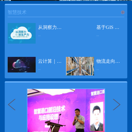
智慧技术
进入
智
从洞察力到生产力 伊利大数据的价值创造
基于GIS 的小城市交通网络分析研究
...
...
慧技术
12月2日，中国经济和金融领域最具权威性和前瞻性的年度盛会——第七届财新峰会在北京举行，围绕“改革执行力”这一主题，全国著名学者、知名企业家就“数字革命”等话题展开激烈讨论，共同为中国经济转型升级探寻新路径。全球乳业8强伊利集团从前瞻性的角度对大数据的价值创造进行了系统性的思考，大胆提出从洞察力到生产力的战略构想。伊利认为，数据本身并没有任何意义。只有不断分析和洞察这些数据，将其转化为信息和知识，再用来指导行为、解决实际问题，才能产生真正的价值。数据来源：线上+线下除了整合500多万销售终端、10亿级消费者和数量庞大的合作伙伴提供的信息，伊利还与百度、苏宁、天猫、唯品会、同程旅游等展开深入合作，建立互联网生态圈，实现了精准的用户需求画像和配套的产品策略，利用大数据技术深度挖掘消费者行为，洞察消费者需求。数据使用：产业链共赢伊利与全球大型零售商密切合作，进行资源整合与大数据信息共享，有针对性地调整货架摆放、促销设计等，为乳制品零售渠道提供关于消费场景和消费体验优化的全方位解决方案，提升消费者购物体验和满意度，强化消费者的忠诚度，最终实现供应商、零售商与消费者多方的共赢。而在互联网上，通过抓取和分析母婴人群的大数据信息，判断目标人群主要的营养需求，伊利构建了“母婴生态圈”——当一位新妈妈在平台上搜索相关营养信息时，大数据分析系统会根据她搜索和关注的内容，判断宝宝当前最关键的营养补充需求，并快速对接销售平台，完成从需求建立、到需求分析再到销售的循环闭合。数据价值：重要生产力2015年，伊利营业总收入达到603.6亿元。其中，安慕希零售额同比增长460%，金领冠珍护零售额同比增长27%，托菲尔零售额同比增长921%；在荷兰合作银行发布的2016年度“全球乳业20强”榜单中，伊利排名跃升至全球乳业8强。在市场的另一端，大数据还实现了与消费者的有效连接，使得伊利的企业品牌形象深入人心。根据凯度发布《2016 全球品牌足迹报告》显示，过去一年，消费者购买该品牌超过11亿人次——伊利成为中国消费者选择最多的品牌。大数据的广泛运用已经成为伊利重要的生产力构成，未来还将形成伊利集团实现从百亿级企业向千亿级企业跨越的重要驱动。（摘自：光明网）
导 读 本文对湖州市织里镇镇区现状交通网络、用地布局和人口分布等进行分析，利用GIS 软件构建交通网络，以道路密度与面积率为主要指标，通过叠加分析、核密度分析、可达性分析等空间分析方法，结合现状存在的问题对交通网络进行优化。结果表明，现状镇区核心区域属于典型的“窄马路、密路网”布局模式，交通通达性与可达性呈负相关，核心区交通网络优化后能够满足通行和停车需要，同时完善和优化镇区交通网络，使镇区用地布局更加合理，以更好地服务于工业、商业和居住等需求。织里镇作为中国童装名镇，现状镇区常住人口约30 万人，是浙江省首批小城市试点镇之一，具有高人口密度、高度混杂的土地利用以及高度混杂的居住与就业特征，使城市居民的出行距离较短、出行次数偏高。随着现代工业园区的建设、分离程度很高的居住地区和就业地区的逐渐形成，使居民的出行距离有所增加，主要的交通干道开始出现潮汐式交通流，对城市的交通运输系统产生了新的影响，给城市交通的发展带来了巨大的压力。本文将织里镇区建设用地布局、人口分布、交通网络等现状数据建立GIS 数据库[1]，利用GIS 空间分析方法[2]，对织里镇区范围内交通网络进行进一步分析研究。01 研究区交通网络现状分析1.1 现状用地布局与人口分布区域用地布局、人口分布与交通网络的形成三者相互影响、密切相关[3]，因此首先分析研究区现状用地布局与人口分布状况。图1 镇区建设用地现状布局图研究区总面积为2775.58 公顷，镇区现状布局如图1 所示（红线为镇区范围线，蓝线为核心区范围线，下同），其用地构成如表1，可以看出，现状建成区以工业用地为主，其比重达到37.63%，其中主要是童装加工为代表的一类工业用地，占工业用地比重约80%；纯居住用地占比不足，经实地调查，织里镇童装加工沿袭传统的家庭小作坊模式，属于典型的劳动密集型产业，其居住用地要以三合一的用地形式存在主（即一层以童装市场门面为主，二层空间为童装生产，三层、四层空间为居住空间），且公共管理与公共服务用地和绿地与广场用地严重不足，这种用地模式所带来的直接影响是居住环境质量不高，基于上述的现状建成区的用地构成，研究区居住、工作、生活环境亟需改善。图2 现状人口分布与功能业态叠加至2016 年年末，研究区范围内人口为30.22 万人，其中户籍人口为4.23 人，外来常住...
云计算｜边缘计算将为物联网行业带来巨大增长
物流走向未来的“魔法师”
频道
...
...
数据量迅速增长，据估计，到2025年，全球每天将产生463 EB的数据。智能建筑是数字世界的积极参与者：到2018年底，作为物联网建筑自动化一部分部署的传感器、执行器、模块、网关和其他连网设备的安装基数估计为1.51亿个，预计到2022年这一数字将达到4.83亿。随着如此多的建筑业主正在寻找节约能源、降低运营支出并达到可持续发展目标的方法，因此，毫无疑问，对物联网数据的依赖正在增加。事实上，现在生成的海量数据是边缘计算的主要推动力。在本文中，我们将定义边缘计算及其在物联网中的作用，以及为什么它有可能为整个物联网行业带来巨大的增长，并讨论设施管理中的一些潜在用例。边缘计算与物联网有什么关系？边缘计算是一个新概念，指的是某些物联网设备无需将数据发送到云端即可处理和分析数据的能力。相反，处理发生在数据源或附近(靠近网络的“边缘”)，无论是在物联网设备本身，还是在同一建筑物内或附近其他地方的本地边缘服务器。这与典型的物联网云计算设置形成鲜明对比，在该设置中，传感器从建筑环境中收集数据并将其传输到附近的物联网网关，该网关聚合传感器数据并将其上传到云中，然后在云中对其进行处理和分析。在未来，构建网络基础架构很有可能将边缘和云计算结合在一起，大规模数据处理和分析在云中进行，而边缘设备在本地处理关键的、对时间敏感的数据。边缘计算的3大优势与云计算相比，边缘计算有几个显着的优势：1、由于数据不必传输太远，因此可以减少处理时间通过云传递数据可能需要几秒钟的时间，而边缘计算可能只需要几微秒的时间，这在某些情况下非常有价值(比如自动驾驶)。2、它提供了超越云计算的改进能力特别是，需要快速处理和响应的应用程序将受益于边缘计算。▲例如，无人驾驶汽车需要边缘计算能够提供近乎即时的处理能力，以便为安全驾驶做出决定。▲智慧城市可以利用边缘计算来减少集中处理的数据量，并通过更快地对问题作出反应来改善它们的服务。▲甚至医疗机构也可以利用本地处理的优势，为农村地区的居民提供更好的医疗服务，并向各地的患者实时推荐治疗方案。3、它降低了与数据处理相关的成本如上所述，智能建筑产生的数据量预计在未来几年内将会大幅增加，因此，处理成本也会相应增加。由于建筑物中可能有数百个物联网设备，因此更有效地分类和管理数据至关重要。通过利用边缘和云计算选项，并且只向云发送重要数据，建筑物所有者可以将与数据处理相关的成本降低。类似...
近日，电商巨头亚马逊宣布了一项重要举措：要求所有三方卖家从8月31日开始，将其包裹的投递速度提高40%。那么，亚马逊究竟是如何在保证销量的同时，提高整个平台物流效率的？其实，亚马逊不仅仅是电商平台，还是一家科技公司，其在业内率先使用了大数据，利用人工智能和云技术进行仓储物流的管理，创新推出了预测性调拨、跨区域配送、跨国境配送等服务，并由此建立了全球跨境云仓。可以说，大数据应用技术是亚马逊提升物流效率、应对供应链挑战的关键。所谓物流大数据，即运输、仓储、搬运装卸、包装及流通加工等物流环节中涉及的数据、信息等。大数据应用技术在物流行业可以提升物流效率、应对供应链挑战。同时，数据赋能物流行业，能够给行业带来新的机遇和挑战。数据是赋能的魔法，尤其是物流大数据应用，使物流企业能够提高效率，降低成本，并寻求新的商机，可以说，大数据正在成为物流行业最大的福利。联想到这几年物流行业的快速发展，处处可见的大物流、大流通、新物流、新渠道、新零售、无界零售等等，成立的前提都是数据应用，是数据的变现与数据沉淀的结果。现如今，大数据已经渗透到物流的各个环节，并已成为物流行业创新的基石。未来，物流行业对大数据的需求前景将会更加广阔，大数据对包括供应链在内的行业变革以及跨界融合已在进行之中。PetaBase-i助力提升码头业务运行效率 在全球化的今天，集装箱运输业约占世界海运贸易总值的一半以上，集装箱运输已成为海运供应链非常重要的一环。堆场是集装箱码头的基础资源，堆场集箱堆位的分配管理直接影响码头的运作效率。国内一家知名度较高的上市公司(以下简称z 客户)，拥有几十个面积多达上百万平方米的码头和集装箱场站资源，每年为全球客户提供价值数十亿的仓储码头服务。在接触PetaBase-i 之前，z 客户一直使用集装箱信息管理系统来监控吉箱场位情况并进行相关统计分析。信息管理系统使用的是传统关系型数据库,但随着数据增长到一定的量级时，对集装箱码头堆场堆放情况的分析越来越困难，现有的系统和数据库策略限制了z客户优化码头资源调度的能力。为了提高实时分析性能，z客户决定引入一套实时大数据平台，一个能提供实时查询、灵活扩展的解决方案。这个方案需要能适应企业的数据增长速度，并能够在不中断服务的情况下提供弹性伸缩能力。经过综合能力评估后，z客户选择了PetaBase-i。PetaBase-i 通过快速处理和...
>>