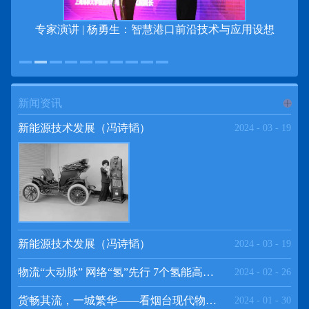
专家演讲 | 杨勇生：智慧港口前沿技术与应用设想
新闻资讯
进入
新
新能源技术发展（冯诗韬）
2024
-
03
-
19
闻资讯
频道
新能源技术发展（冯诗韬）
2024
-
03
-
19
物流“大动脉” 网络“氢”先行 7个氢能高速场景落地京津冀
2024
-
02
-
26
>>
货畅其流，一城繁华——看烟台现代物流发展
2024
-
01
-
30