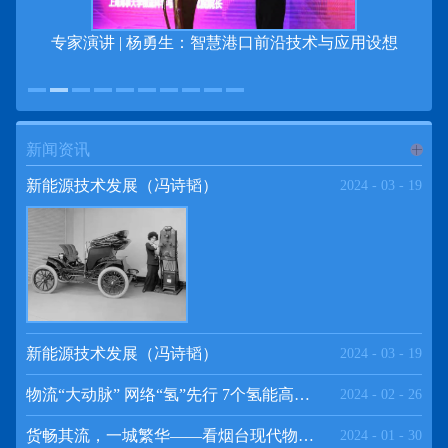
专家演讲 | 杨勇生：智慧港口前沿技术与应用设想
新闻资讯
进入
新
新能源技术发展（冯诗韬）
2024
-
03
-
19
闻资讯
频道
新能源技术发展（冯诗韬）
2024
-
03
-
19
物流“大动脉” 网络“氢”先行 7个氢能高速场景落地京津冀
2024
-
02
-
26
>>
货畅其流，一城繁华——看烟台现代物流发展
2024
-
01
-
30