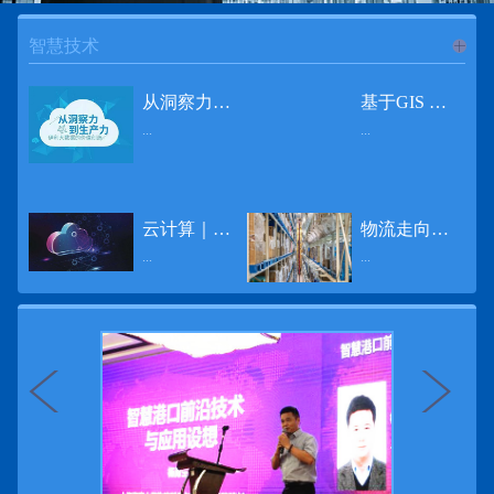
智慧技术
进入
智
从洞察力到生产力 伊利大数据的价值创造
基于GIS 的小城市交通网络分析研究
...
...
慧技术
12月2日，中国经济和金融领域最具权威性和前瞻性的年度盛会——第七届财新峰会在北京举行，围绕“改革执行力”这一主题，全国著名学者、知名企业家就“数字革命”等话题展开激烈讨论，共同为中国经济转型升级探寻新路径。全球乳业8强伊利集团从前瞻性的角度对大数据的价值创造进行了系统性的思考，大胆提出从洞察力到生产力的战略构想。伊利认为，数据本身并没有任何意义。只有不断分析和洞察这些数据，将其转化为信息和知识，再用来指导行为、解决实际问题，才能产生真正的价值。数据来源：线上+线下除了整合500多万销售终端、10亿级消费者和数量庞大的合作伙伴提供的信息，伊利还与百度、苏宁、天猫、唯品会、同程旅游等展开深入合作，建立互联网生态圈，实现了精准的用户需求画像和配套的产品策略，利用大数据技术深度挖掘消费者行为，洞察消费者需求。数据使用：产业链共赢伊利与全球大型零售商密切合作，进行资源整合与大数据信息共享，有针对性地调整货架摆放、促销设计等，为乳制品零售渠道提供关于消费场景和消费体验优化的全方位解决方案，提升消费者购物体验和满意度，强化消费者的忠诚度，最终实现供应商、零售商与消费者多方的共赢。而在互联网上，通过抓取和分析母婴人群的大数据信息，判断目标人群主要的营养需求，伊利构建了“母婴生态圈”——当一位新妈妈在平台上搜索相关营养信息时，大数据分析系统会根据她搜索和关注的内容，判断宝宝当前最关键的营养补充需求，并快速对接销售平台，完成从需求建立、到需求分析再到销售的循环闭合。数据价值：重要生产力2015年，伊利营业总收入达到603.6亿元。其中，安慕希零售额同比增长460%，金领冠珍护零售额同比增长27%，托菲尔零售额同比增长921%；在荷兰合作银行发布的2016年度“全球乳业20强”榜单中，伊利排名跃升至全球乳业8强。在市场的另一端，大数据还实现了与消费者的有效连接，使得伊利的企业品牌形象深入人心。根据凯度发布《2016 全球品牌足迹报告》显示，过去一年，消费者购买该品牌超过11亿人次——伊利成为中国消费者选择最多的品牌。大数据的广泛运用已经成为伊利重要的生产力构成，未来还将形成伊利集团实现从百亿级企业向千亿级企业跨越的重要驱动。（摘自：光明网）
导 读 本文对湖州市织里镇镇区现状交通网络、用地布局和人口分布等进行分析，利用GIS 软件构建交通网络，以道路密度与面积率为主要指标，通过叠加分析、核密度分析、可达性分析等空间分析方法，结合现状存在的问题对交通网络进行优化。结果表明，现状镇区核心区域属于典型的“窄马路、密路网”布局模式，交通通达性与可达性呈负相关，核心区交通网络优化后能够满足通行和停车需要，同时完善和优化镇区交通网络，使镇区用地布局更加合理，以更好地服务于工业、商业和居住等需求。织里镇作为中国童装名镇，现状镇区常住人口约30 万人，是浙江省首批小城市试点镇之一，具有高人口密度、高度混杂的土地利用以及高度混杂的居住与就业特征，使城市居民的出行距离较短、出行次数偏高。随着现代工业园区的建设、分离程度很高的居住地区和就业地区的逐渐形成，使居民的出行距离有所增加，主要的交通干道开始出现潮汐式交通流，对城市的交通运输系统产生了新的影响，给城市交通的发展带来了巨大的压力。本文将织里镇区建设用地布局、人口分布、交通网络等现状数据建立GIS 数据库[1]，利用GIS 空间分析方法[2]，对织里镇区范围内交通网络进行进一步分析研究。01 研究区交通网络现状分析1.1 现状用地布局与人口分布区域用地布局、人口分布与交通网络的形成三者相互影响、密切相关[3]，因此首先分析研究区现状用地布局与人口分布状况。图1 镇区建设用地现状布局图研究区总面积为2775.58 公顷，镇区现状布局如图1 所示（红线为镇区范围线，蓝线为核心区范围线，下同），其用地构成如表1，可以看出，现状建成区以工业用地为主，其比重达到37.63%，其中主要是童装加工为代表的一类工业用地，占工业用地比重约80%；纯居住用地占比不足，经实地调查，织里镇童装加工沿袭传统的家庭小作坊模式，属于典型的劳动密集型产业，其居住用地要以三合一的用地形式存在主（即一层以童装市场门面为主，二层空间为童装生产，三层、四层空间为居住空间），且公共管理与公共服务用地和绿地与广场用地严重不足，这种用地模式所带来的直接影响是居住环境质量不高，基于上述的现状建成区的用地构成，研究区居住、工作、生活环境亟需改善。图2 现状人口分布与功能业态叠加至2016 年年末，研究区范围内人口为30.22 万人，其中户籍人口为4.23 人，外来常住...
云计算｜边缘计算将为物联网行业带来巨大增长
物流走向未来的“魔法师”
频道
...
...
数据量迅速增长，据估计，到2025年，全球每天将产生463 EB的数据。智能建筑是数字世界的积极参与者：到2018年底，作为物联网建筑自动化一部分部署的传感器、执行器、模块、网关和其他连网设备的安装基数估计为1.51亿个，预计到2022年这一数字将达到4.83亿。随着如此多的建筑业主正在寻找节约能源、降低运营支出并达到可持续发展目标的方法，因此，毫无疑问，对物联网数据的依赖正在增加。事实上，现在生成的海量数据是边缘计算的主要推动力。在本文中，我们将定义边缘计算及其在物联网中的作用，以及为什么它有可能为整个物联网行业带来巨大的增长，并讨论设施管理中的一些潜在用例。边缘计算与物联网有什么关系？边缘计算是一个新概念，指的是某些物联网设备无需将数据发送到云端即可处理和分析数据的能力。相反，处理发生在数据源或附近(靠近网络的“边缘”)，无论是在物联网设备本身，还是在同一建筑物内或附近其他地方的本地边缘服务器。这与典型的物联网云计算设置形成鲜明对比，在该设置中，传感器从建筑环境中收集数据并将其传输到附近的物联网网关，该网关聚合传感器数据并将其上传到云中，然后在云中对其进行处理和分析。在未来，构建网络基础架构很有可能将边缘和云计算结合在一起，大规模数据处理和分析在云中进行，而边缘设备在本地处理关键的、对时间敏感的数据。边缘计算的3大优势与云计算相比，边缘计算有几个显着的优势：1、由于数据不必传输太远，因此可以减少处理时间通过云传递数据可能需要几秒钟的时间，而边缘计算可能只需要几微秒的时间，这在某些情况下非常有价值(比如自动驾驶)。2、它提供了超越云计算的改进能力特别是，需要快速处理和响应的应用程序将受益于边缘计算。▲例如，无人驾驶汽车需要边缘计算能够提供近乎即时的处理能力，以便为安全驾驶做出决定。▲智慧城市可以利用边缘计算来减少集中处理的数据量，并通过更快地对问题作出反应来改善它们的服务。▲甚至医疗机构也可以利用本地处理的优势，为农村地区的居民提供更好的医疗服务，并向各地的患者实时推荐治疗方案。3、它降低了与数据处理相关的成本如上所述，智能建筑产生的数据量预计在未来几年内将会大幅增加，因此，处理成本也会相应增加。由于建筑物中可能有数百个物联网设备，因此更有效地分类和管理数据至关重要。通过利用边缘和云计算选项，并且只向云发送重要数据，建筑物所有者可以将与数据处理相关的成本降低。类似...
近日，电商巨头亚马逊宣布了一项重要举措：要求所有三方卖家从8月31日开始，将其包裹的投递速度提高40%。那么，亚马逊究竟是如何在保证销量的同时，提高整个平台物流效率的？其实，亚马逊不仅仅是电商平台，还是一家科技公司，其在业内率先使用了大数据，利用人工智能和云技术进行仓储物流的管理，创新推出了预测性调拨、跨区域配送、跨国境配送等服务，并由此建立了全球跨境云仓。可以说，大数据应用技术是亚马逊提升物流效率、应对供应链挑战的关键。所谓物流大数据，即运输、仓储、搬运装卸、包装及流通加工等物流环节中涉及的数据、信息等。大数据应用技术在物流行业可以提升物流效率、应对供应链挑战。同时，数据赋能物流行业，能够给行业带来新的机遇和挑战。数据是赋能的魔法，尤其是物流大数据应用，使物流企业能够提高效率，降低成本，并寻求新的商机，可以说，大数据正在成为物流行业最大的福利。联想到这几年物流行业的快速发展，处处可见的大物流、大流通、新物流、新渠道、新零售、无界零售等等，成立的前提都是数据应用，是数据的变现与数据沉淀的结果。现如今，大数据已经渗透到物流的各个环节，并已成为物流行业创新的基石。未来，物流行业对大数据的需求前景将会更加广阔，大数据对包括供应链在内的行业变革以及跨界融合已在进行之中。PetaBase-i助力提升码头业务运行效率 在全球化的今天，集装箱运输业约占世界海运贸易总值的一半以上，集装箱运输已成为海运供应链非常重要的一环。堆场是集装箱码头的基础资源，堆场集箱堆位的分配管理直接影响码头的运作效率。国内一家知名度较高的上市公司(以下简称z 客户)，拥有几十个面积多达上百万平方米的码头和集装箱场站资源，每年为全球客户提供价值数十亿的仓储码头服务。在接触PetaBase-i 之前，z 客户一直使用集装箱信息管理系统来监控吉箱场位情况并进行相关统计分析。信息管理系统使用的是传统关系型数据库,但随着数据增长到一定的量级时，对集装箱码头堆场堆放情况的分析越来越困难，现有的系统和数据库策略限制了z客户优化码头资源调度的能力。为了提高实时分析性能，z客户决定引入一套实时大数据平台，一个能提供实时查询、灵活扩展的解决方案。这个方案需要能适应企业的数据增长速度，并能够在不中断服务的情况下提供弹性伸缩能力。经过综合能力评估后，z客户选择了PetaBase-i。PetaBase-i 通过快速处理和...
>>