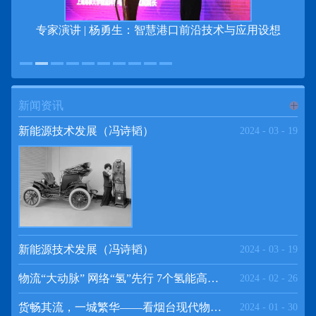
专家演讲 | 杨勇生：智慧港口前沿技术与应用设想
新闻资讯
进入
新
新能源技术发展（冯诗韬）
2024
-
03
-
19
闻资讯
频道
新能源技术发展（冯诗韬）
2024
-
03
-
19
物流“大动脉” 网络“氢”先行 7个氢能高速场景落地京津冀
2024
-
02
-
26
>>
货畅其流，一城繁华——看烟台现代物流发展
2024
-
01
-
30