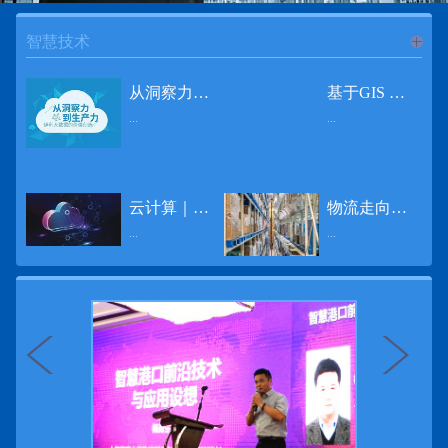
智慧技术
进入
智
从洞察力到生产力 伊利大数据的价值创造
基于GIS 的小城市交通网络分析研究
...
...
慧技术
12月2日，中国经济和金融领域最具权威性和前瞻性的年度盛会——第七届财新峰会在北京举行，围绕“改革执行力”这一主题，全国著名学者、知名企业家就“数字革命”等话题展开激烈讨论，共同为中国经济转型升级探寻新路径。全球乳业8强伊利集团从前瞻性的角度对大数据的价值创造进行了系统性的思考，大胆提出从洞察力到生产力的战略构想。伊利认为，数据本身并没有任何意义。只有不断分析和洞察这些数据，将其转化为信息和知识，再用来指导行为、解决实际问题，才能产生真正的价值。数据来源：线上+线下除了整合500多万销售终端、10亿级消费者和数量庞大的合作伙伴提供的信息，伊利还与百度、苏宁、天猫、唯品会、同程旅游等展开深入合作，建立互联网生态圈，实现了精准的用户需求画像和配套的产品策略，利用大数据技术深度挖掘消费者行为，洞察消费者需求。数据使用：产业链共赢伊利与全球大型零售商密切合作，进行资源整合与大数据信息共享，有针对性地调整货架摆放、促销设计等，为乳制品零售渠道提供关于消费场景和消费体验优化的全方位解决方案，提升消费者购物体验和满意度，强化消费者的忠诚度，最终实现供应商、零售商与消费者多方的共赢。而在互联网上，通过抓取和分析母婴人群的大数据信息，判断目标人群主要的营养需求，伊利构建了“母婴生态圈”——当一位新妈妈在平台上搜索相关营养信息时，大数据分析系统会根据她搜索和关注的内容，判断宝宝当前最关键的营养补充需求，并快速对接销售平台，完成从需求建立、到需求分析再到销售的循环闭合。数据价值：重要生产力2015年，伊利营业总收入达到603.6亿元。其中，安慕希零售额同比增长460%，金领冠珍护零售额同比增长27%，托菲尔零售额同比增长921%；在荷兰合作银行发布的2016年度“全球乳业20强”榜单中，伊利排名跃升至全球乳业8强。在市场的另一端，大数据还实现了与消费者的有效连接，使得伊利的企业品牌形象深入人心。根据凯度发布《2016 全球品牌足迹报告》显示，过去一年，消费者购买该品牌超过11亿人次——伊利成为中国消费者选择最多的品牌。大数据的广泛运用已经成为伊利重要的生产力构成，未来还将形成伊利集团实现从百亿级企业向千亿级企业跨越的重要驱动。（摘自：光明网）
导 读 本文对湖州市织里镇镇区现状交通网络、用地布局和人口分布等进行分析，利用GIS 软件构建交通网络，以道路密度与面积率为主要指标，通过叠加分析、核密度分析、可达性分析等空间分析方法，结合现状存在的问题对交通网络进行优化。结果表明，现状镇区核心区域属于典型的“窄马路、密路网”布局模式，交通通达性与可达性呈负相关，核心区交通网络优化后能够满足通行和停车需要，同时完善和优化镇区交通网络，使镇区用地布局更加合理，以更好地服务于工业、商业和居住等需求。织里镇作为中国童装名镇，现状镇区常住人口约30 万人，是浙江省首批小城市试点镇之一，具有高人口密度、高度混杂的土地利用以及高度混杂的居住与就业特征，使城市居民的出行距离较短、出行次数偏高。随着现代工业园区的建设、分离程度很高的居住地区和就业地区的逐渐形成，使居民的出行距离有所增加，主要的交通干道开始出现潮汐式交通流，对城市的交通运输系统产生了新的影响，给城市交通的发展带来了巨大的压力。本文将织里镇区建设用地布局、人口分布、交通网络等现状数据建立GIS 数据库[1]，利用GIS 空间分析方法[2]，对织里镇区范围内交通网络进行进一步分析研究。01 研究区交通网络现状分析1.1 现状用地布局与人口分布区域用地布局、人口分布与交通网络的形成三者相互影响、密切相关[3]，因此首先分析研究区现状用地布局与人口分布状况。图1 镇区建设用地现状布局图研究区总面积为2775.58 公顷，镇区现状布局如图1 所示（红线为镇区范围线，蓝线为核心区范围线，下同），其用地构成如表1，可以看出，现状建成区以工业用地为主，其比重达到37.63%，其中主要是童装加工为代表的一类工业用地，占工业用地比重约80%；纯居住用地占比不足，经实地调查，织里镇童装加工沿袭传统的家庭小作坊模式，属于典型的劳动密集型产业，其居住用地要以三合一的用地形式存在主（即一层以童装市场门面为主，二层空间为童装生产，三层、四层空间为居住空间），且公共管理与公共服务用地和绿地与广场用地严重不足，这种用地模式所带来的直接影响是居住环境质量不高，基于上述的现状建成区的用地构成，研究区居住、工作、生活环境亟需改善。图2 现状人口分布与功能业态叠加至2016 年年末，研究区范围内人口为30.22 万人，其中户籍人口为4.23 人，外来常住...
云计算｜边缘计算将为物联网行业带来巨大增长
物流走向未来的“魔法师”
频道
...
...
数据量迅速增长，据估计，到2025年，全球每天将产生463 EB的数据。智能建筑是数字世界的积极参与者：到2018年底，作为物联网建筑自动化一部分部署的传感器、执行器、模块、网关和其他连网设备的安装基数估计为1.51亿个，预计到2022年这一数字将达到4.83亿。随着如此多的建筑业主正在寻找节约能源、降低运营支出并达到可持续发展目标的方法，因此，毫无疑问，对物联网数据的依赖正在增加。事实上，现在生成的海量数据是边缘计算的主要推动力。在本文中，我们将定义边缘计算及其在物联网中的作用，以及为什么它有可能为整个物联网行业带来巨大的增长，并讨论设施管理中的一些潜在用例。边缘计算与物联网有什么关系？边缘计算是一个新概念，指的是某些物联网设备无需将数据发送到云端即可处理和分析数据的能力。相反，处理发生在数据源或附近(靠近网络的“边缘”)，无论是在物联网设备本身，还是在同一建筑物内或附近其他地方的本地边缘服务器。这与典型的物联网云计算设置形成鲜明对比，在该设置中，传感器从建筑环境中收集数据并将其传输到附近的物联网网关，该网关聚合传感器数据并将其上传到云中，然后在云中对其进行处理和分析。在未来，构建网络基础架构很有可能将边缘和云计算结合在一起，大规模数据处理和分析在云中进行，而边缘设备在本地处理关键的、对时间敏感的数据。边缘计算的3大优势与云计算相比，边缘计算有几个显着的优势：1、由于数据不必传输太远，因此可以减少处理时间通过云传递数据可能需要几秒钟的时间，而边缘计算可能只需要几微秒的时间，这在某些情况下非常有价值(比如自动驾驶)。2、它提供了超越云计算的改进能力特别是，需要快速处理和响应的应用程序将受益于边缘计算。▲例如，无人驾驶汽车需要边缘计算能够提供近乎即时的处理能力，以便为安全驾驶做出决定。▲智慧城市可以利用边缘计算来减少集中处理的数据量，并通过更快地对问题作出反应来改善它们的服务。▲甚至医疗机构也可以利用本地处理的优势，为农村地区的居民提供更好的医疗服务，并向各地的患者实时推荐治疗方案。3、它降低了与数据处理相关的成本如上所述，智能建筑产生的数据量预计在未来几年内将会大幅增加，因此，处理成本也会相应增加。由于建筑物中可能有数百个物联网设备，因此更有效地分类和管理数据至关重要。通过利用边缘和云计算选项，并且只向云发送重要数据，建筑物所有者可以将与数据处理相关的成本降低。类似...
近日，电商巨头亚马逊宣布了一项重要举措：要求所有三方卖家从8月31日开始，将其包裹的投递速度提高40%。那么，亚马逊究竟是如何在保证销量的同时，提高整个平台物流效率的？其实，亚马逊不仅仅是电商平台，还是一家科技公司，其在业内率先使用了大数据，利用人工智能和云技术进行仓储物流的管理，创新推出了预测性调拨、跨区域配送、跨国境配送等服务，并由此建立了全球跨境云仓。可以说，大数据应用技术是亚马逊提升物流效率、应对供应链挑战的关键。所谓物流大数据，即运输、仓储、搬运装卸、包装及流通加工等物流环节中涉及的数据、信息等。大数据应用技术在物流行业可以提升物流效率、应对供应链挑战。同时，数据赋能物流行业，能够给行业带来新的机遇和挑战。数据是赋能的魔法，尤其是物流大数据应用，使物流企业能够提高效率，降低成本，并寻求新的商机，可以说，大数据正在成为物流行业最大的福利。联想到这几年物流行业的快速发展，处处可见的大物流、大流通、新物流、新渠道、新零售、无界零售等等，成立的前提都是数据应用，是数据的变现与数据沉淀的结果。现如今，大数据已经渗透到物流的各个环节，并已成为物流行业创新的基石。未来，物流行业对大数据的需求前景将会更加广阔，大数据对包括供应链在内的行业变革以及跨界融合已在进行之中。PetaBase-i助力提升码头业务运行效率 在全球化的今天，集装箱运输业约占世界海运贸易总值的一半以上，集装箱运输已成为海运供应链非常重要的一环。堆场是集装箱码头的基础资源，堆场集箱堆位的分配管理直接影响码头的运作效率。国内一家知名度较高的上市公司(以下简称z 客户)，拥有几十个面积多达上百万平方米的码头和集装箱场站资源，每年为全球客户提供价值数十亿的仓储码头服务。在接触PetaBase-i 之前，z 客户一直使用集装箱信息管理系统来监控吉箱场位情况并进行相关统计分析。信息管理系统使用的是传统关系型数据库,但随着数据增长到一定的量级时，对集装箱码头堆场堆放情况的分析越来越困难，现有的系统和数据库策略限制了z客户优化码头资源调度的能力。为了提高实时分析性能，z客户决定引入一套实时大数据平台，一个能提供实时查询、灵活扩展的解决方案。这个方案需要能适应企业的数据增长速度，并能够在不中断服务的情况下提供弹性伸缩能力。经过综合能力评估后，z客户选择了PetaBase-i。PetaBase-i 通过快速处理和...
>>