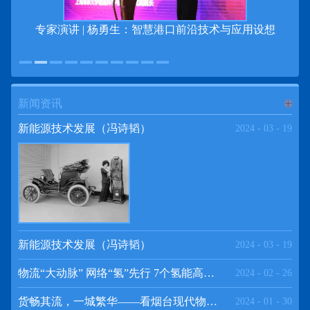
专家演讲 | 杨勇生：智慧港口前沿技术与应用设想
新闻资讯
进入
新
新能源技术发展（冯诗韬）
2024
-
03
-
19
闻资讯
频道
新能源技术发展（冯诗韬）
2024
-
03
-
19
物流“大动脉” 网络“氢”先行 7个氢能高速场景落地京津冀
2024
-
02
-
26
>>
货畅其流，一城繁华——看烟台现代物流发展
2024
-
01
-
30