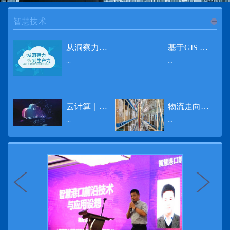
智慧技术
进入
智
从洞察力到生产力 伊利大数据的价值创造
基于GIS 的小城市交通网络分析研究
...
...
慧技术
12月2日，中国经济和金融领域最具权威性和前瞻性的年度盛会——第七届财新峰会在北京举行，围绕“改革执行力”这一主题，全国著名学者、知名企业家就“数字革命”等话题展开激烈讨论，共同为中国经济转型升级探寻新路径。全球乳业8强伊利集团从前瞻性的角度对大数据的价值创造进行了系统性的思考，大胆提出从洞察力到生产力的战略构想。伊利认为，数据本身并没有任何意义。只有不断分析和洞察这些数据，将其转化为信息和知识，再用来指导行为、解决实际问题，才能产生真正的价值。数据来源：线上+线下除了整合500多万销售终端、10亿级消费者和数量庞大的合作伙伴提供的信息，伊利还与百度、苏宁、天猫、唯品会、同程旅游等展开深入合作，建立互联网生态圈，实现了精准的用户需求画像和配套的产品策略，利用大数据技术深度挖掘消费者行为，洞察消费者需求。数据使用：产业链共赢伊利与全球大型零售商密切合作，进行资源整合与大数据信息共享，有针对性地调整货架摆放、促销设计等，为乳制品零售渠道提供关于消费场景和消费体验优化的全方位解决方案，提升消费者购物体验和满意度，强化消费者的忠诚度，最终实现供应商、零售商与消费者多方的共赢。而在互联网上，通过抓取和分析母婴人群的大数据信息，判断目标人群主要的营养需求，伊利构建了“母婴生态圈”——当一位新妈妈在平台上搜索相关营养信息时，大数据分析系统会根据她搜索和关注的内容，判断宝宝当前最关键的营养补充需求，并快速对接销售平台，完成从需求建立、到需求分析再到销售的循环闭合。数据价值：重要生产力2015年，伊利营业总收入达到603.6亿元。其中，安慕希零售额同比增长460%，金领冠珍护零售额同比增长27%，托菲尔零售额同比增长921%；在荷兰合作银行发布的2016年度“全球乳业20强”榜单中，伊利排名跃升至全球乳业8强。在市场的另一端，大数据还实现了与消费者的有效连接，使得伊利的企业品牌形象深入人心。根据凯度发布《2016 全球品牌足迹报告》显示，过去一年，消费者购买该品牌超过11亿人次——伊利成为中国消费者选择最多的品牌。大数据的广泛运用已经成为伊利重要的生产力构成，未来还将形成伊利集团实现从百亿级企业向千亿级企业跨越的重要驱动。（摘自：光明网）
导 读 本文对湖州市织里镇镇区现状交通网络、用地布局和人口分布等进行分析，利用GIS 软件构建交通网络，以道路密度与面积率为主要指标，通过叠加分析、核密度分析、可达性分析等空间分析方法，结合现状存在的问题对交通网络进行优化。结果表明，现状镇区核心区域属于典型的“窄马路、密路网”布局模式，交通通达性与可达性呈负相关，核心区交通网络优化后能够满足通行和停车需要，同时完善和优化镇区交通网络，使镇区用地布局更加合理，以更好地服务于工业、商业和居住等需求。织里镇作为中国童装名镇，现状镇区常住人口约30 万人，是浙江省首批小城市试点镇之一，具有高人口密度、高度混杂的土地利用以及高度混杂的居住与就业特征，使城市居民的出行距离较短、出行次数偏高。随着现代工业园区的建设、分离程度很高的居住地区和就业地区的逐渐形成，使居民的出行距离有所增加，主要的交通干道开始出现潮汐式交通流，对城市的交通运输系统产生了新的影响，给城市交通的发展带来了巨大的压力。本文将织里镇区建设用地布局、人口分布、交通网络等现状数据建立GIS 数据库[1]，利用GIS 空间分析方法[2]，对织里镇区范围内交通网络进行进一步分析研究。01 研究区交通网络现状分析1.1 现状用地布局与人口分布区域用地布局、人口分布与交通网络的形成三者相互影响、密切相关[3]，因此首先分析研究区现状用地布局与人口分布状况。图1 镇区建设用地现状布局图研究区总面积为2775.58 公顷，镇区现状布局如图1 所示（红线为镇区范围线，蓝线为核心区范围线，下同），其用地构成如表1，可以看出，现状建成区以工业用地为主，其比重达到37.63%，其中主要是童装加工为代表的一类工业用地，占工业用地比重约80%；纯居住用地占比不足，经实地调查，织里镇童装加工沿袭传统的家庭小作坊模式，属于典型的劳动密集型产业，其居住用地要以三合一的用地形式存在主（即一层以童装市场门面为主，二层空间为童装生产，三层、四层空间为居住空间），且公共管理与公共服务用地和绿地与广场用地严重不足，这种用地模式所带来的直接影响是居住环境质量不高，基于上述的现状建成区的用地构成，研究区居住、工作、生活环境亟需改善。图2 现状人口分布与功能业态叠加至2016 年年末，研究区范围内人口为30.22 万人，其中户籍人口为4.23 人，外来常住...
云计算｜边缘计算将为物联网行业带来巨大增长
物流走向未来的“魔法师”
频道
...
...
数据量迅速增长，据估计，到2025年，全球每天将产生463 EB的数据。智能建筑是数字世界的积极参与者：到2018年底，作为物联网建筑自动化一部分部署的传感器、执行器、模块、网关和其他连网设备的安装基数估计为1.51亿个，预计到2022年这一数字将达到4.83亿。随着如此多的建筑业主正在寻找节约能源、降低运营支出并达到可持续发展目标的方法，因此，毫无疑问，对物联网数据的依赖正在增加。事实上，现在生成的海量数据是边缘计算的主要推动力。在本文中，我们将定义边缘计算及其在物联网中的作用，以及为什么它有可能为整个物联网行业带来巨大的增长，并讨论设施管理中的一些潜在用例。边缘计算与物联网有什么关系？边缘计算是一个新概念，指的是某些物联网设备无需将数据发送到云端即可处理和分析数据的能力。相反，处理发生在数据源或附近(靠近网络的“边缘”)，无论是在物联网设备本身，还是在同一建筑物内或附近其他地方的本地边缘服务器。这与典型的物联网云计算设置形成鲜明对比，在该设置中，传感器从建筑环境中收集数据并将其传输到附近的物联网网关，该网关聚合传感器数据并将其上传到云中，然后在云中对其进行处理和分析。在未来，构建网络基础架构很有可能将边缘和云计算结合在一起，大规模数据处理和分析在云中进行，而边缘设备在本地处理关键的、对时间敏感的数据。边缘计算的3大优势与云计算相比，边缘计算有几个显着的优势：1、由于数据不必传输太远，因此可以减少处理时间通过云传递数据可能需要几秒钟的时间，而边缘计算可能只需要几微秒的时间，这在某些情况下非常有价值(比如自动驾驶)。2、它提供了超越云计算的改进能力特别是，需要快速处理和响应的应用程序将受益于边缘计算。▲例如，无人驾驶汽车需要边缘计算能够提供近乎即时的处理能力，以便为安全驾驶做出决定。▲智慧城市可以利用边缘计算来减少集中处理的数据量，并通过更快地对问题作出反应来改善它们的服务。▲甚至医疗机构也可以利用本地处理的优势，为农村地区的居民提供更好的医疗服务，并向各地的患者实时推荐治疗方案。3、它降低了与数据处理相关的成本如上所述，智能建筑产生的数据量预计在未来几年内将会大幅增加，因此，处理成本也会相应增加。由于建筑物中可能有数百个物联网设备，因此更有效地分类和管理数据至关重要。通过利用边缘和云计算选项，并且只向云发送重要数据，建筑物所有者可以将与数据处理相关的成本降低。类似...
近日，电商巨头亚马逊宣布了一项重要举措：要求所有三方卖家从8月31日开始，将其包裹的投递速度提高40%。那么，亚马逊究竟是如何在保证销量的同时，提高整个平台物流效率的？其实，亚马逊不仅仅是电商平台，还是一家科技公司，其在业内率先使用了大数据，利用人工智能和云技术进行仓储物流的管理，创新推出了预测性调拨、跨区域配送、跨国境配送等服务，并由此建立了全球跨境云仓。可以说，大数据应用技术是亚马逊提升物流效率、应对供应链挑战的关键。所谓物流大数据，即运输、仓储、搬运装卸、包装及流通加工等物流环节中涉及的数据、信息等。大数据应用技术在物流行业可以提升物流效率、应对供应链挑战。同时，数据赋能物流行业，能够给行业带来新的机遇和挑战。数据是赋能的魔法，尤其是物流大数据应用，使物流企业能够提高效率，降低成本，并寻求新的商机，可以说，大数据正在成为物流行业最大的福利。联想到这几年物流行业的快速发展，处处可见的大物流、大流通、新物流、新渠道、新零售、无界零售等等，成立的前提都是数据应用，是数据的变现与数据沉淀的结果。现如今，大数据已经渗透到物流的各个环节，并已成为物流行业创新的基石。未来，物流行业对大数据的需求前景将会更加广阔，大数据对包括供应链在内的行业变革以及跨界融合已在进行之中。PetaBase-i助力提升码头业务运行效率 在全球化的今天，集装箱运输业约占世界海运贸易总值的一半以上，集装箱运输已成为海运供应链非常重要的一环。堆场是集装箱码头的基础资源，堆场集箱堆位的分配管理直接影响码头的运作效率。国内一家知名度较高的上市公司(以下简称z 客户)，拥有几十个面积多达上百万平方米的码头和集装箱场站资源，每年为全球客户提供价值数十亿的仓储码头服务。在接触PetaBase-i 之前，z 客户一直使用集装箱信息管理系统来监控吉箱场位情况并进行相关统计分析。信息管理系统使用的是传统关系型数据库,但随着数据增长到一定的量级时，对集装箱码头堆场堆放情况的分析越来越困难，现有的系统和数据库策略限制了z客户优化码头资源调度的能力。为了提高实时分析性能，z客户决定引入一套实时大数据平台，一个能提供实时查询、灵活扩展的解决方案。这个方案需要能适应企业的数据增长速度，并能够在不中断服务的情况下提供弹性伸缩能力。经过综合能力评估后，z客户选择了PetaBase-i。PetaBase-i 通过快速处理和...
>>