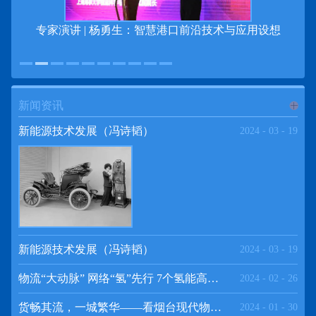
专家演讲 | 杨勇生：智慧港口前沿技术与应用设想
新闻资讯
进入
新
新能源技术发展（冯诗韬）
2024
-
03
-
19
闻资讯
频道
新能源技术发展（冯诗韬）
2024
-
03
-
19
物流“大动脉” 网络“氢”先行 7个氢能高速场景落地京津冀
2024
-
02
-
26
>>
货畅其流，一城繁华——看烟台现代物流发展
2024
-
01
-
30