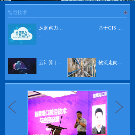
智慧技术
进入
智
从洞察力到生产力 伊利大数据的价值创造
基于GIS 的小城市交通网络分析研究
...
...
慧技术
12月2日，中国经济和金融领域最具权威性和前瞻性的年度盛会——第七届财新峰会在北京举行，围绕“改革执行力”这一主题，全国著名学者、知名企业家就“数字革命”等话题展开激烈讨论，共同为中国经济转型升级探寻新路径。全球乳业8强伊利集团从前瞻性的角度对大数据的价值创造进行了系统性的思考，大胆提出从洞察力到生产力的战略构想。伊利认为，数据本身并没有任何意义。只有不断分析和洞察这些数据，将其转化为信息和知识，再用来指导行为、解决实际问题，才能产生真正的价值。数据来源：线上+线下除了整合500多万销售终端、10亿级消费者和数量庞大的合作伙伴提供的信息，伊利还与百度、苏宁、天猫、唯品会、同程旅游等展开深入合作，建立互联网生态圈，实现了精准的用户需求画像和配套的产品策略，利用大数据技术深度挖掘消费者行为，洞察消费者需求。数据使用：产业链共赢伊利与全球大型零售商密切合作，进行资源整合与大数据信息共享，有针对性地调整货架摆放、促销设计等，为乳制品零售渠道提供关于消费场景和消费体验优化的全方位解决方案，提升消费者购物体验和满意度，强化消费者的忠诚度，最终实现供应商、零售商与消费者多方的共赢。而在互联网上，通过抓取和分析母婴人群的大数据信息，判断目标人群主要的营养需求，伊利构建了“母婴生态圈”——当一位新妈妈在平台上搜索相关营养信息时，大数据分析系统会根据她搜索和关注的内容，判断宝宝当前最关键的营养补充需求，并快速对接销售平台，完成从需求建立、到需求分析再到销售的循环闭合。数据价值：重要生产力2015年，伊利营业总收入达到603.6亿元。其中，安慕希零售额同比增长460%，金领冠珍护零售额同比增长27%，托菲尔零售额同比增长921%；在荷兰合作银行发布的2016年度“全球乳业20强”榜单中，伊利排名跃升至全球乳业8强。在市场的另一端，大数据还实现了与消费者的有效连接，使得伊利的企业品牌形象深入人心。根据凯度发布《2016 全球品牌足迹报告》显示，过去一年，消费者购买该品牌超过11亿人次——伊利成为中国消费者选择最多的品牌。大数据的广泛运用已经成为伊利重要的生产力构成，未来还将形成伊利集团实现从百亿级企业向千亿级企业跨越的重要驱动。（摘自：光明网）
导 读 本文对湖州市织里镇镇区现状交通网络、用地布局和人口分布等进行分析，利用GIS 软件构建交通网络，以道路密度与面积率为主要指标，通过叠加分析、核密度分析、可达性分析等空间分析方法，结合现状存在的问题对交通网络进行优化。结果表明，现状镇区核心区域属于典型的“窄马路、密路网”布局模式，交通通达性与可达性呈负相关，核心区交通网络优化后能够满足通行和停车需要，同时完善和优化镇区交通网络，使镇区用地布局更加合理，以更好地服务于工业、商业和居住等需求。织里镇作为中国童装名镇，现状镇区常住人口约30 万人，是浙江省首批小城市试点镇之一，具有高人口密度、高度混杂的土地利用以及高度混杂的居住与就业特征，使城市居民的出行距离较短、出行次数偏高。随着现代工业园区的建设、分离程度很高的居住地区和就业地区的逐渐形成，使居民的出行距离有所增加，主要的交通干道开始出现潮汐式交通流，对城市的交通运输系统产生了新的影响，给城市交通的发展带来了巨大的压力。本文将织里镇区建设用地布局、人口分布、交通网络等现状数据建立GIS 数据库[1]，利用GIS 空间分析方法[2]，对织里镇区范围内交通网络进行进一步分析研究。01 研究区交通网络现状分析1.1 现状用地布局与人口分布区域用地布局、人口分布与交通网络的形成三者相互影响、密切相关[3]，因此首先分析研究区现状用地布局与人口分布状况。图1 镇区建设用地现状布局图研究区总面积为2775.58 公顷，镇区现状布局如图1 所示（红线为镇区范围线，蓝线为核心区范围线，下同），其用地构成如表1，可以看出，现状建成区以工业用地为主，其比重达到37.63%，其中主要是童装加工为代表的一类工业用地，占工业用地比重约80%；纯居住用地占比不足，经实地调查，织里镇童装加工沿袭传统的家庭小作坊模式，属于典型的劳动密集型产业，其居住用地要以三合一的用地形式存在主（即一层以童装市场门面为主，二层空间为童装生产，三层、四层空间为居住空间），且公共管理与公共服务用地和绿地与广场用地严重不足，这种用地模式所带来的直接影响是居住环境质量不高，基于上述的现状建成区的用地构成，研究区居住、工作、生活环境亟需改善。图2 现状人口分布与功能业态叠加至2016 年年末，研究区范围内人口为30.22 万人，其中户籍人口为4.23 人，外来常住...
云计算｜边缘计算将为物联网行业带来巨大增长
物流走向未来的“魔法师”
频道
...
...
数据量迅速增长，据估计，到2025年，全球每天将产生463 EB的数据。智能建筑是数字世界的积极参与者：到2018年底，作为物联网建筑自动化一部分部署的传感器、执行器、模块、网关和其他连网设备的安装基数估计为1.51亿个，预计到2022年这一数字将达到4.83亿。随着如此多的建筑业主正在寻找节约能源、降低运营支出并达到可持续发展目标的方法，因此，毫无疑问，对物联网数据的依赖正在增加。事实上，现在生成的海量数据是边缘计算的主要推动力。在本文中，我们将定义边缘计算及其在物联网中的作用，以及为什么它有可能为整个物联网行业带来巨大的增长，并讨论设施管理中的一些潜在用例。边缘计算与物联网有什么关系？边缘计算是一个新概念，指的是某些物联网设备无需将数据发送到云端即可处理和分析数据的能力。相反，处理发生在数据源或附近(靠近网络的“边缘”)，无论是在物联网设备本身，还是在同一建筑物内或附近其他地方的本地边缘服务器。这与典型的物联网云计算设置形成鲜明对比，在该设置中，传感器从建筑环境中收集数据并将其传输到附近的物联网网关，该网关聚合传感器数据并将其上传到云中，然后在云中对其进行处理和分析。在未来，构建网络基础架构很有可能将边缘和云计算结合在一起，大规模数据处理和分析在云中进行，而边缘设备在本地处理关键的、对时间敏感的数据。边缘计算的3大优势与云计算相比，边缘计算有几个显着的优势：1、由于数据不必传输太远，因此可以减少处理时间通过云传递数据可能需要几秒钟的时间，而边缘计算可能只需要几微秒的时间，这在某些情况下非常有价值(比如自动驾驶)。2、它提供了超越云计算的改进能力特别是，需要快速处理和响应的应用程序将受益于边缘计算。▲例如，无人驾驶汽车需要边缘计算能够提供近乎即时的处理能力，以便为安全驾驶做出决定。▲智慧城市可以利用边缘计算来减少集中处理的数据量，并通过更快地对问题作出反应来改善它们的服务。▲甚至医疗机构也可以利用本地处理的优势，为农村地区的居民提供更好的医疗服务，并向各地的患者实时推荐治疗方案。3、它降低了与数据处理相关的成本如上所述，智能建筑产生的数据量预计在未来几年内将会大幅增加，因此，处理成本也会相应增加。由于建筑物中可能有数百个物联网设备，因此更有效地分类和管理数据至关重要。通过利用边缘和云计算选项，并且只向云发送重要数据，建筑物所有者可以将与数据处理相关的成本降低。类似...
近日，电商巨头亚马逊宣布了一项重要举措：要求所有三方卖家从8月31日开始，将其包裹的投递速度提高40%。那么，亚马逊究竟是如何在保证销量的同时，提高整个平台物流效率的？其实，亚马逊不仅仅是电商平台，还是一家科技公司，其在业内率先使用了大数据，利用人工智能和云技术进行仓储物流的管理，创新推出了预测性调拨、跨区域配送、跨国境配送等服务，并由此建立了全球跨境云仓。可以说，大数据应用技术是亚马逊提升物流效率、应对供应链挑战的关键。所谓物流大数据，即运输、仓储、搬运装卸、包装及流通加工等物流环节中涉及的数据、信息等。大数据应用技术在物流行业可以提升物流效率、应对供应链挑战。同时，数据赋能物流行业，能够给行业带来新的机遇和挑战。数据是赋能的魔法，尤其是物流大数据应用，使物流企业能够提高效率，降低成本，并寻求新的商机，可以说，大数据正在成为物流行业最大的福利。联想到这几年物流行业的快速发展，处处可见的大物流、大流通、新物流、新渠道、新零售、无界零售等等，成立的前提都是数据应用，是数据的变现与数据沉淀的结果。现如今，大数据已经渗透到物流的各个环节，并已成为物流行业创新的基石。未来，物流行业对大数据的需求前景将会更加广阔，大数据对包括供应链在内的行业变革以及跨界融合已在进行之中。PetaBase-i助力提升码头业务运行效率 在全球化的今天，集装箱运输业约占世界海运贸易总值的一半以上，集装箱运输已成为海运供应链非常重要的一环。堆场是集装箱码头的基础资源，堆场集箱堆位的分配管理直接影响码头的运作效率。国内一家知名度较高的上市公司(以下简称z 客户)，拥有几十个面积多达上百万平方米的码头和集装箱场站资源，每年为全球客户提供价值数十亿的仓储码头服务。在接触PetaBase-i 之前，z 客户一直使用集装箱信息管理系统来监控吉箱场位情况并进行相关统计分析。信息管理系统使用的是传统关系型数据库,但随着数据增长到一定的量级时，对集装箱码头堆场堆放情况的分析越来越困难，现有的系统和数据库策略限制了z客户优化码头资源调度的能力。为了提高实时分析性能，z客户决定引入一套实时大数据平台，一个能提供实时查询、灵活扩展的解决方案。这个方案需要能适应企业的数据增长速度，并能够在不中断服务的情况下提供弹性伸缩能力。经过综合能力评估后，z客户选择了PetaBase-i。PetaBase-i 通过快速处理和...
>>