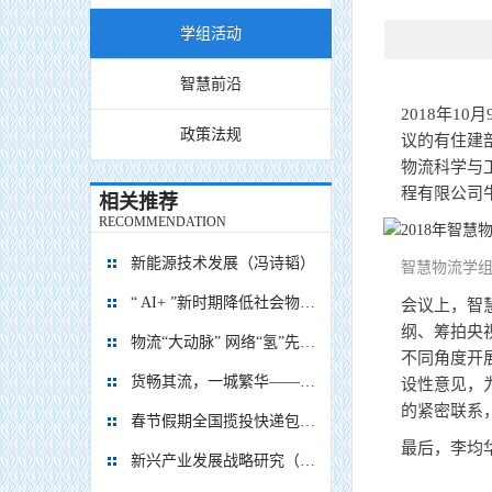
学组活动
智慧前沿
2018年
政策法规
议的有住建
物流科学与
程有限公司
相关推荐
RECOMMENDATION
新能源技术发展（冯诗韬）
智慧物流学
“ AI+ ”新时期降低社会物流成本的思考
会议上，智
纲、筹拍央
物流“大动脉” 网络“氢”先行 7个氢能高速场景落地京津冀
不同角度开
货畅其流，一城繁华——看烟台现代物流发展
设性意见，
的紧密联系
春节假期全国揽投快递包裹量超7亿件
最后，李均
新兴产业发展战略研究（2035）