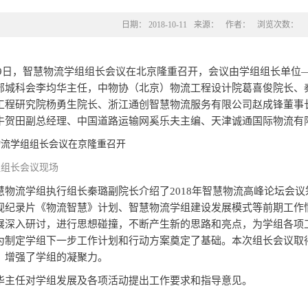
日期：
2018-10-11
来源：
作者：
浏览次数：
10月9日，智慧物流学组组长会议在北京隆重召开，会议由学组组长单
部城科会李均华主任，中物协（北京）物流工程设计院葛喜俊院长、
工程研究院杨勇生院长、浙江通创智慧物流服务有限公司赵成锋董事长
牛贺田副总经理、中国道路运输网奚乐夫主编、天津诚通国际物流有
组组长会议现场
慧物流学组执行组长秦璐副院长介绍了2018年智慧物流高峰论坛会
视纪录片《物流智慧》计划、智慧物流学组建设发展模式等前期工作
展深入研讨，进行思想碰撞，不断产生新的思路和亮点，为学组各项
为制定学组下一步工作计划和行动方案奠定了基础。本次组长会议取
，增强了学组的凝聚力。
华主任对学组发展及各项活动提出工作要求和指导意见。