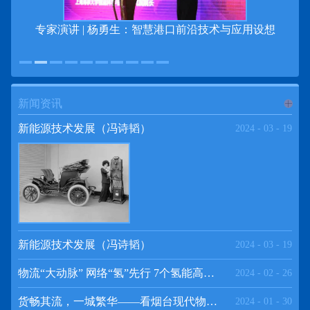
专家演讲 | 杨勇生：智慧港口前沿技术与应用设想
新闻资讯
进入
新
新能源技术发展（冯诗韬）
2024
-
03
-
19
闻资讯
频道
新能源技术发展（冯诗韬）
2024
-
03
-
19
物流“大动脉” 网络“氢”先行 7个氢能高速场景落地京津冀
2024
-
02
-
26
>>
货畅其流，一城繁华——看烟台现代物流发展
2024
-
01
-
30