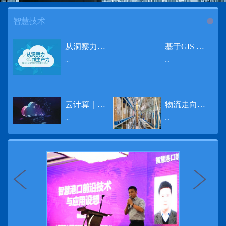
智慧技术
进入
智
从洞察力到生产力 伊利大数据的价值创造
基于GIS 的小城市交通网络分析研究
...
...
慧技术
12月2日，中国经济和金融领域最具权威性和前瞻性的年度盛会——第七届财新峰会在北京举行，围绕“改革执行力”这一主题，全国著名学者、知名企业家就“数字革命”等话题展开激烈讨论，共同为中国经济转型升级探寻新路径。全球乳业8强伊利集团从前瞻性的角度对大数据的价值创造进行了系统性的思考，大胆提出从洞察力到生产力的战略构想。伊利认为，数据本身并没有任何意义。只有不断分析和洞察这些数据，将其转化为信息和知识，再用来指导行为、解决实际问题，才能产生真正的价值。数据来源：线上+线下除了整合500多万销售终端、10亿级消费者和数量庞大的合作伙伴提供的信息，伊利还与百度、苏宁、天猫、唯品会、同程旅游等展开深入合作，建立互联网生态圈，实现了精准的用户需求画像和配套的产品策略，利用大数据技术深度挖掘消费者行为，洞察消费者需求。数据使用：产业链共赢伊利与全球大型零售商密切合作，进行资源整合与大数据信息共享，有针对性地调整货架摆放、促销设计等，为乳制品零售渠道提供关于消费场景和消费体验优化的全方位解决方案，提升消费者购物体验和满意度，强化消费者的忠诚度，最终实现供应商、零售商与消费者多方的共赢。而在互联网上，通过抓取和分析母婴人群的大数据信息，判断目标人群主要的营养需求，伊利构建了“母婴生态圈”——当一位新妈妈在平台上搜索相关营养信息时，大数据分析系统会根据她搜索和关注的内容，判断宝宝当前最关键的营养补充需求，并快速对接销售平台，完成从需求建立、到需求分析再到销售的循环闭合。数据价值：重要生产力2015年，伊利营业总收入达到603.6亿元。其中，安慕希零售额同比增长460%，金领冠珍护零售额同比增长27%，托菲尔零售额同比增长921%；在荷兰合作银行发布的2016年度“全球乳业20强”榜单中，伊利排名跃升至全球乳业8强。在市场的另一端，大数据还实现了与消费者的有效连接，使得伊利的企业品牌形象深入人心。根据凯度发布《2016 全球品牌足迹报告》显示，过去一年，消费者购买该品牌超过11亿人次——伊利成为中国消费者选择最多的品牌。大数据的广泛运用已经成为伊利重要的生产力构成，未来还将形成伊利集团实现从百亿级企业向千亿级企业跨越的重要驱动。（摘自：光明网）
导 读 本文对湖州市织里镇镇区现状交通网络、用地布局和人口分布等进行分析，利用GIS 软件构建交通网络，以道路密度与面积率为主要指标，通过叠加分析、核密度分析、可达性分析等空间分析方法，结合现状存在的问题对交通网络进行优化。结果表明，现状镇区核心区域属于典型的“窄马路、密路网”布局模式，交通通达性与可达性呈负相关，核心区交通网络优化后能够满足通行和停车需要，同时完善和优化镇区交通网络，使镇区用地布局更加合理，以更好地服务于工业、商业和居住等需求。织里镇作为中国童装名镇，现状镇区常住人口约30 万人，是浙江省首批小城市试点镇之一，具有高人口密度、高度混杂的土地利用以及高度混杂的居住与就业特征，使城市居民的出行距离较短、出行次数偏高。随着现代工业园区的建设、分离程度很高的居住地区和就业地区的逐渐形成，使居民的出行距离有所增加，主要的交通干道开始出现潮汐式交通流，对城市的交通运输系统产生了新的影响，给城市交通的发展带来了巨大的压力。本文将织里镇区建设用地布局、人口分布、交通网络等现状数据建立GIS 数据库[1]，利用GIS 空间分析方法[2]，对织里镇区范围内交通网络进行进一步分析研究。01 研究区交通网络现状分析1.1 现状用地布局与人口分布区域用地布局、人口分布与交通网络的形成三者相互影响、密切相关[3]，因此首先分析研究区现状用地布局与人口分布状况。图1 镇区建设用地现状布局图研究区总面积为2775.58 公顷，镇区现状布局如图1 所示（红线为镇区范围线，蓝线为核心区范围线，下同），其用地构成如表1，可以看出，现状建成区以工业用地为主，其比重达到37.63%，其中主要是童装加工为代表的一类工业用地，占工业用地比重约80%；纯居住用地占比不足，经实地调查，织里镇童装加工沿袭传统的家庭小作坊模式，属于典型的劳动密集型产业，其居住用地要以三合一的用地形式存在主（即一层以童装市场门面为主，二层空间为童装生产，三层、四层空间为居住空间），且公共管理与公共服务用地和绿地与广场用地严重不足，这种用地模式所带来的直接影响是居住环境质量不高，基于上述的现状建成区的用地构成，研究区居住、工作、生活环境亟需改善。图2 现状人口分布与功能业态叠加至2016 年年末，研究区范围内人口为30.22 万人，其中户籍人口为4.23 人，外来常住...
云计算｜边缘计算将为物联网行业带来巨大增长
物流走向未来的“魔法师”
频道
...
...
数据量迅速增长，据估计，到2025年，全球每天将产生463 EB的数据。智能建筑是数字世界的积极参与者：到2018年底，作为物联网建筑自动化一部分部署的传感器、执行器、模块、网关和其他连网设备的安装基数估计为1.51亿个，预计到2022年这一数字将达到4.83亿。随着如此多的建筑业主正在寻找节约能源、降低运营支出并达到可持续发展目标的方法，因此，毫无疑问，对物联网数据的依赖正在增加。事实上，现在生成的海量数据是边缘计算的主要推动力。在本文中，我们将定义边缘计算及其在物联网中的作用，以及为什么它有可能为整个物联网行业带来巨大的增长，并讨论设施管理中的一些潜在用例。边缘计算与物联网有什么关系？边缘计算是一个新概念，指的是某些物联网设备无需将数据发送到云端即可处理和分析数据的能力。相反，处理发生在数据源或附近(靠近网络的“边缘”)，无论是在物联网设备本身，还是在同一建筑物内或附近其他地方的本地边缘服务器。这与典型的物联网云计算设置形成鲜明对比，在该设置中，传感器从建筑环境中收集数据并将其传输到附近的物联网网关，该网关聚合传感器数据并将其上传到云中，然后在云中对其进行处理和分析。在未来，构建网络基础架构很有可能将边缘和云计算结合在一起，大规模数据处理和分析在云中进行，而边缘设备在本地处理关键的、对时间敏感的数据。边缘计算的3大优势与云计算相比，边缘计算有几个显着的优势：1、由于数据不必传输太远，因此可以减少处理时间通过云传递数据可能需要几秒钟的时间，而边缘计算可能只需要几微秒的时间，这在某些情况下非常有价值(比如自动驾驶)。2、它提供了超越云计算的改进能力特别是，需要快速处理和响应的应用程序将受益于边缘计算。▲例如，无人驾驶汽车需要边缘计算能够提供近乎即时的处理能力，以便为安全驾驶做出决定。▲智慧城市可以利用边缘计算来减少集中处理的数据量，并通过更快地对问题作出反应来改善它们的服务。▲甚至医疗机构也可以利用本地处理的优势，为农村地区的居民提供更好的医疗服务，并向各地的患者实时推荐治疗方案。3、它降低了与数据处理相关的成本如上所述，智能建筑产生的数据量预计在未来几年内将会大幅增加，因此，处理成本也会相应增加。由于建筑物中可能有数百个物联网设备，因此更有效地分类和管理数据至关重要。通过利用边缘和云计算选项，并且只向云发送重要数据，建筑物所有者可以将与数据处理相关的成本降低。类似...
近日，电商巨头亚马逊宣布了一项重要举措：要求所有三方卖家从8月31日开始，将其包裹的投递速度提高40%。那么，亚马逊究竟是如何在保证销量的同时，提高整个平台物流效率的？其实，亚马逊不仅仅是电商平台，还是一家科技公司，其在业内率先使用了大数据，利用人工智能和云技术进行仓储物流的管理，创新推出了预测性调拨、跨区域配送、跨国境配送等服务，并由此建立了全球跨境云仓。可以说，大数据应用技术是亚马逊提升物流效率、应对供应链挑战的关键。所谓物流大数据，即运输、仓储、搬运装卸、包装及流通加工等物流环节中涉及的数据、信息等。大数据应用技术在物流行业可以提升物流效率、应对供应链挑战。同时，数据赋能物流行业，能够给行业带来新的机遇和挑战。数据是赋能的魔法，尤其是物流大数据应用，使物流企业能够提高效率，降低成本，并寻求新的商机，可以说，大数据正在成为物流行业最大的福利。联想到这几年物流行业的快速发展，处处可见的大物流、大流通、新物流、新渠道、新零售、无界零售等等，成立的前提都是数据应用，是数据的变现与数据沉淀的结果。现如今，大数据已经渗透到物流的各个环节，并已成为物流行业创新的基石。未来，物流行业对大数据的需求前景将会更加广阔，大数据对包括供应链在内的行业变革以及跨界融合已在进行之中。PetaBase-i助力提升码头业务运行效率 在全球化的今天，集装箱运输业约占世界海运贸易总值的一半以上，集装箱运输已成为海运供应链非常重要的一环。堆场是集装箱码头的基础资源，堆场集箱堆位的分配管理直接影响码头的运作效率。国内一家知名度较高的上市公司(以下简称z 客户)，拥有几十个面积多达上百万平方米的码头和集装箱场站资源，每年为全球客户提供价值数十亿的仓储码头服务。在接触PetaBase-i 之前，z 客户一直使用集装箱信息管理系统来监控吉箱场位情况并进行相关统计分析。信息管理系统使用的是传统关系型数据库,但随着数据增长到一定的量级时，对集装箱码头堆场堆放情况的分析越来越困难，现有的系统和数据库策略限制了z客户优化码头资源调度的能力。为了提高实时分析性能，z客户决定引入一套实时大数据平台，一个能提供实时查询、灵活扩展的解决方案。这个方案需要能适应企业的数据增长速度，并能够在不中断服务的情况下提供弹性伸缩能力。经过综合能力评估后，z客户选择了PetaBase-i。PetaBase-i 通过快速处理和...
>>