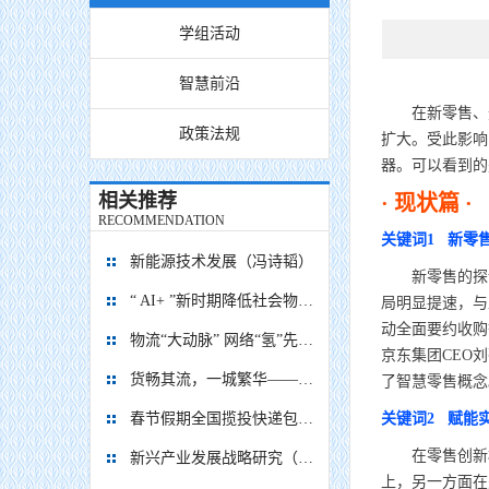
学组活动
智慧前沿
在新零售、无
政策法规
扩大。受此影响
器。可以看到的
相关推荐
· 现状篇 ·
RECOMMENDATION
关键词1 新零
新能源技术发展（冯诗韬）
新零售的探讨在
“ AI+ ”新时期降低社会物流成本的思考
局明显提速，与
动全面要约收购
物流“大动脉” 网络“氢”先行 7个氢能高速场景落地京津冀
京东集团CEO
货畅其流，一城繁华——看烟台现代物流发展
了智慧零售概念
春节假期全国揽投快递包裹量超7亿件
关键词2 赋能
在零售创新模
新兴产业发展战略研究（2035）
上，另一方面在