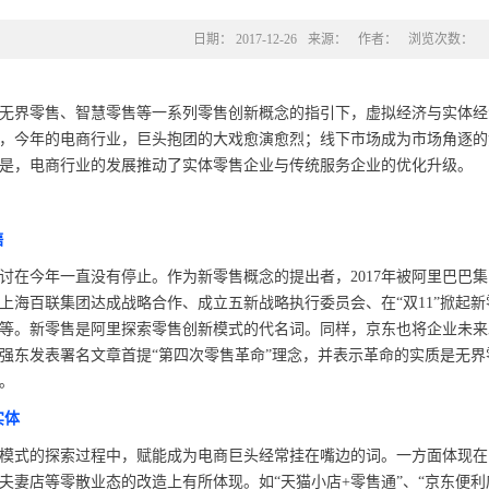
日期：
2017-12-26
来源：
作者：
浏览次数：
界零售、智慧零售等一系列零售创新概念的指引下，虚拟经济与实体经
，今年的电商行业，巨头抱团的大戏愈演愈烈；线下市场成为市场角逐的
是，电商行业的发展推动了实体零售企业与传统服务企业的优化升级。
售
今年一直没有停止。作为新零售概念的提出者，2017年被阿里巴巴集
上海百联集团达成战略合作、成立五新战略执行委员会、在“双11”掀起新
等。新零售是阿里探索零售创新模式的代名词。同样，京东也将企业未来发
刘强东发表署名文章首提“第四次零售革命”理念，并表示革命的实质是无界
。
实体
式的探索过程中，赋能成为电商巨头经常挂在嘴边的词。一方面体现在
夫妻店等零散业态的改造上有所体现。如“天猫小店+零售通”、“京东便利