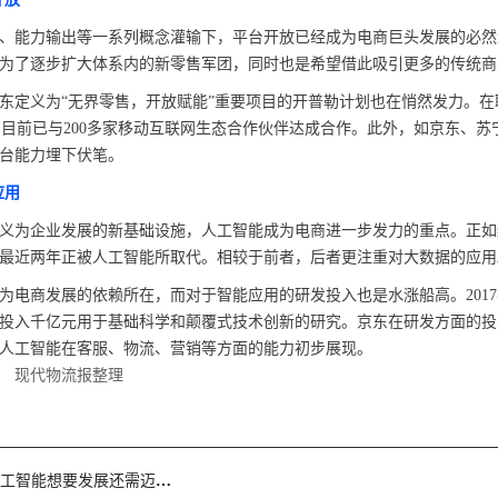
能力输出等一系列概念灌输下，平台开放已经成为电商巨头发展的必然
为了逐步扩大体系内的新零售军团，同时也是希望借此吸引更多的传统
义为“无界零售，开放赋能”重要项目的开普勒计划也在悄然发力。在
，目前已与200多家移动互联网生态合作伙伴达成合作。此外，如京东、
台能力埋下伏笔。
应用
为企业发展的新基础设施，人工智能成为电商进一步发力的重点。正如
最近两年正被人工智能所取代。相较于前者，后者更注重对大数据的应用
商发展的依赖所在，而对于智能应用的研发投入也是水涨船高。2017
投入千亿元用于基础科学和颠覆式技术创新的研究。京东在研发方面的投
人工智能在客服、物流、营销等方面的能力初步展现。
 现代物流报整理
工智能想要发展还需迈过这5个门槛！