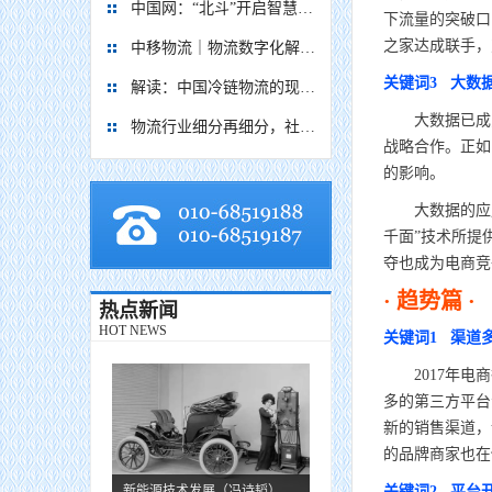
中国网：“北斗”开启智慧物流新篇章
下流量的突破口
之家达成联手，
中移物流｜物流数字化解决方案
关键词3 大数
解读：中国冷链物流的现在与未来
大数据已成为电
物流行业细分再细分，社区内“分钟级配送”服务隐现商机
战略合作。正如
的影响。
大数据的应用
千面”技术所提
夺也成为电商竞
· 趋势篇 ·
热点新闻
HOT NEWS
关键词1 渠道
2017年电商
多的第三方平台
新的销售渠道，
的品牌商家也在
新能源技术发展（冯诗韬）
关键词2 平台