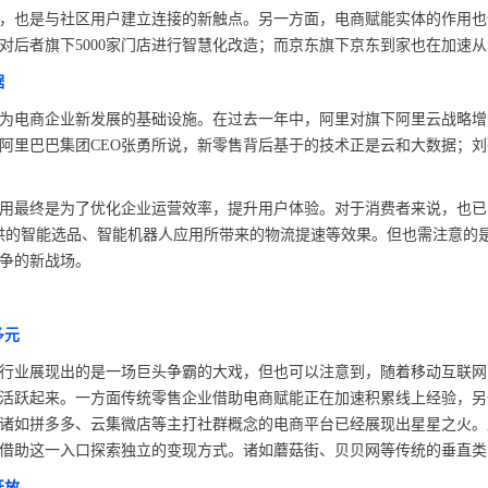
，也是与社区用户建立连接的新触点。另一方面，电商赋能实体的作用也
对后者旗下5000家门店进行智慧化改造；而京东旗下京东到家也在加速
据
商企业新发展的基础设施。在过去一年中，阿里对旗下阿里云战略增资6
阿里巴巴集团CEO张勇所说，新零售背后基于的技术正是云和大数据；
最终是为了优化企业运营效率，提升用户体验。对于消费者来说，也已多
供的智能选品、智能机器人应用所带来的物流提速等效果。但也需注意的
争的新战场。
多元
行业展现出的是一场巨头争霸的大戏，但也可以注意到，随着移动互联网
活跃起来。一方面传统零售企业借助电商赋能正在加速积累线上经验，另
诸如拼多多、云集微店等主打社群概念的电商平台已经展现出星星之火。
借助这一入口探索独立的变现方式。诸如蘑菇街、贝贝网等传统的垂直类
开放
“ AI+ ”新时期降低社会物流成本的思考
物流“大动脉” 网络“氢”先行 7个氢能高速场景落地京津冀