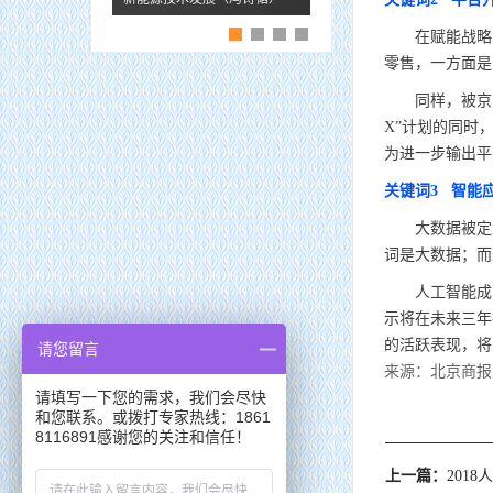
在赋能战略、
零售，一方面是
同样，被京东定
X”计划的同时
为进一步输出平
关键词3 智能
大数据被定义
词是大数据；而
人工智能成为电
示将在未来三年
的活跃表现，将
请您留言
来源：北京商报
请填写一下您的需求，我们会尽快
和您联系。或拨打专家热线：1861
8116891感谢您的关注和信任！
上一篇：
2018人