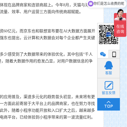
你们是怎么收费的呢
体现在品牌商家和连锁商超上。今年8月，天猫与海澜
从流量、效率、用户运营三方面向传统商超赋能。
0亿元，而京东也和联想宣布要在AI大数据方面展开
刘强东也提出，云计算和大数据会对每个企业都产生关键
少感受到了大数据带来的体验优化，其中包括“千人
是，随着大数据作用的愈发凸显，对用户数据信息的争
小丽
客服
留言反馈
的应用普及，渠道多元化的趋势苗头初显，未来将有更
一方面此前寄居于大平台上的品牌商家，也在努力寻找
此外，随着小程序功能开放和入口扩大之后，越来越多
电商平台，已经体验到小程序带来的第一波流量红利。
货畅其流，一城繁华——看烟台现代物流发展