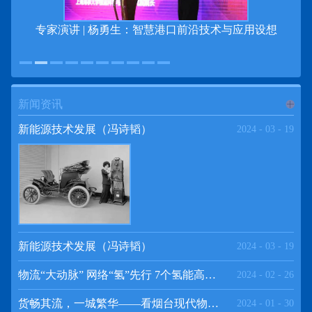
专家演讲 | 杨勇生：智慧港口前沿技术与应用设想
新闻资讯
进入
新
新能源技术发展（冯诗韬）
2024
-
03
-
19
闻资讯
频道
新能源技术发展（冯诗韬）
2024
-
03
-
19
物流“大动脉” 网络“氢”先行 7个氢能高速场景落地京津冀
2024
-
02
-
26
>>
货畅其流，一城繁华——看烟台现代物流发展
2024
-
01
-
30