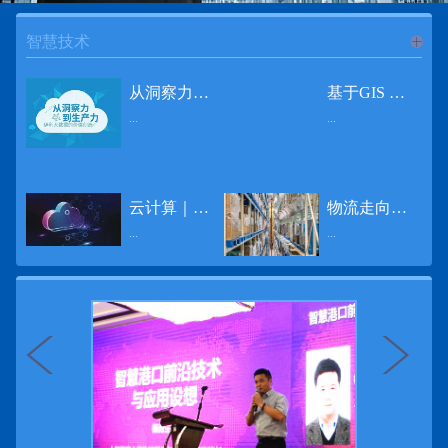
智慧技术
进入
智
从洞察力到生产力 伊利大数据的价值创造
基于GIS 的小城市交通网络分析研究
...
...
慧技术
12月2日，中国经济和金融领域最具权威性和前瞻性的年度盛会——第七届财新峰会在北京举行，围绕“改革执行力”这一主题，全国著名学者、知名企业家就“数字革命”等话题展开激烈讨论，共同为中国经济转型升级探寻新路径。全球乳业8强伊利集团从前瞻性的角度对大数据的价值创造进行了系统性的思考，大胆提出从洞察力到生产力的战略构想。伊利认为，数据本身并没有任何意义。只有不断分析和洞察这些数据，将其转化为信息和知识，再用来指导行为、解决实际问题，才能产生真正的价值。数据来源：线上+线下除了整合500多万销售终端、10亿级消费者和数量庞大的合作伙伴提供的信息，伊利还与百度、苏宁、天猫、唯品会、同程旅游等展开深入合作，建立互联网生态圈，实现了精准的用户需求画像和配套的产品策略，利用大数据技术深度挖掘消费者行为，洞察消费者需求。数据使用：产业链共赢伊利与全球大型零售商密切合作，进行资源整合与大数据信息共享，有针对性地调整货架摆放、促销设计等，为乳制品零售渠道提供关于消费场景和消费体验优化的全方位解决方案，提升消费者购物体验和满意度，强化消费者的忠诚度，最终实现供应商、零售商与消费者多方的共赢。而在互联网上，通过抓取和分析母婴人群的大数据信息，判断目标人群主要的营养需求，伊利构建了“母婴生态圈”——当一位新妈妈在平台上搜索相关营养信息时，大数据分析系统会根据她搜索和关注的内容，判断宝宝当前最关键的营养补充需求，并快速对接销售平台，完成从需求建立、到需求分析再到销售的循环闭合。数据价值：重要生产力2015年，伊利营业总收入达到603.6亿元。其中，安慕希零售额同比增长460%，金领冠珍护零售额同比增长27%，托菲尔零售额同比增长921%；在荷兰合作银行发布的2016年度“全球乳业20强”榜单中，伊利排名跃升至全球乳业8强。在市场的另一端，大数据还实现了与消费者的有效连接，使得伊利的企业品牌形象深入人心。根据凯度发布《2016 全球品牌足迹报告》显示，过去一年，消费者购买该品牌超过11亿人次——伊利成为中国消费者选择最多的品牌。大数据的广泛运用已经成为伊利重要的生产力构成，未来还将形成伊利集团实现从百亿级企业向千亿级企业跨越的重要驱动。（摘自：光明网）
导 读 本文对湖州市织里镇镇区现状交通网络、用地布局和人口分布等进行分析，利用GIS 软件构建交通网络，以道路密度与面积率为主要指标，通过叠加分析、核密度分析、可达性分析等空间分析方法，结合现状存在的问题对交通网络进行优化。结果表明，现状镇区核心区域属于典型的“窄马路、密路网”布局模式，交通通达性与可达性呈负相关，核心区交通网络优化后能够满足通行和停车需要，同时完善和优化镇区交通网络，使镇区用地布局更加合理，以更好地服务于工业、商业和居住等需求。织里镇作为中国童装名镇，现状镇区常住人口约30 万人，是浙江省首批小城市试点镇之一，具有高人口密度、高度混杂的土地利用以及高度混杂的居住与就业特征，使城市居民的出行距离较短、出行次数偏高。随着现代工业园区的建设、分离程度很高的居住地区和就业地区的逐渐形成，使居民的出行距离有所增加，主要的交通干道开始出现潮汐式交通流，对城市的交通运输系统产生了新的影响，给城市交通的发展带来了巨大的压力。本文将织里镇区建设用地布局、人口分布、交通网络等现状数据建立GIS 数据库[1]，利用GIS 空间分析方法[2]，对织里镇区范围内交通网络进行进一步分析研究。01 研究区交通网络现状分析1.1 现状用地布局与人口分布区域用地布局、人口分布与交通网络的形成三者相互影响、密切相关[3]，因此首先分析研究区现状用地布局与人口分布状况。图1 镇区建设用地现状布局图研究区总面积为2775.58 公顷，镇区现状布局如图1 所示（红线为镇区范围线，蓝线为核心区范围线，下同），其用地构成如表1，可以看出，现状建成区以工业用地为主，其比重达到37.63%，其中主要是童装加工为代表的一类工业用地，占工业用地比重约80%；纯居住用地占比不足，经实地调查，织里镇童装加工沿袭传统的家庭小作坊模式，属于典型的劳动密集型产业，其居住用地要以三合一的用地形式存在主（即一层以童装市场门面为主，二层空间为童装生产，三层、四层空间为居住空间），且公共管理与公共服务用地和绿地与广场用地严重不足，这种用地模式所带来的直接影响是居住环境质量不高，基于上述的现状建成区的用地构成，研究区居住、工作、生活环境亟需改善。图2 现状人口分布与功能业态叠加至2016 年年末，研究区范围内人口为30.22 万人，其中户籍人口为4.23 人，外来常住...
云计算｜边缘计算将为物联网行业带来巨大增长
物流走向未来的“魔法师”
频道
...
...
数据量迅速增长，据估计，到2025年，全球每天将产生463 EB的数据。智能建筑是数字世界的积极参与者：到2018年底，作为物联网建筑自动化一部分部署的传感器、执行器、模块、网关和其他连网设备的安装基数估计为1.51亿个，预计到2022年这一数字将达到4.83亿。随着如此多的建筑业主正在寻找节约能源、降低运营支出并达到可持续发展目标的方法，因此，毫无疑问，对物联网数据的依赖正在增加。事实上，现在生成的海量数据是边缘计算的主要推动力。在本文中，我们将定义边缘计算及其在物联网中的作用，以及为什么它有可能为整个物联网行业带来巨大的增长，并讨论设施管理中的一些潜在用例。边缘计算与物联网有什么关系？边缘计算是一个新概念，指的是某些物联网设备无需将数据发送到云端即可处理和分析数据的能力。相反，处理发生在数据源或附近(靠近网络的“边缘”)，无论是在物联网设备本身，还是在同一建筑物内或附近其他地方的本地边缘服务器。这与典型的物联网云计算设置形成鲜明对比，在该设置中，传感器从建筑环境中收集数据并将其传输到附近的物联网网关，该网关聚合传感器数据并将其上传到云中，然后在云中对其进行处理和分析。在未来，构建网络基础架构很有可能将边缘和云计算结合在一起，大规模数据处理和分析在云中进行，而边缘设备在本地处理关键的、对时间敏感的数据。边缘计算的3大优势与云计算相比，边缘计算有几个显着的优势：1、由于数据不必传输太远，因此可以减少处理时间通过云传递数据可能需要几秒钟的时间，而边缘计算可能只需要几微秒的时间，这在某些情况下非常有价值(比如自动驾驶)。2、它提供了超越云计算的改进能力特别是，需要快速处理和响应的应用程序将受益于边缘计算。▲例如，无人驾驶汽车需要边缘计算能够提供近乎即时的处理能力，以便为安全驾驶做出决定。▲智慧城市可以利用边缘计算来减少集中处理的数据量，并通过更快地对问题作出反应来改善它们的服务。▲甚至医疗机构也可以利用本地处理的优势，为农村地区的居民提供更好的医疗服务，并向各地的患者实时推荐治疗方案。3、它降低了与数据处理相关的成本如上所述，智能建筑产生的数据量预计在未来几年内将会大幅增加，因此，处理成本也会相应增加。由于建筑物中可能有数百个物联网设备，因此更有效地分类和管理数据至关重要。通过利用边缘和云计算选项，并且只向云发送重要数据，建筑物所有者可以将与数据处理相关的成本降低。类似...
近日，电商巨头亚马逊宣布了一项重要举措：要求所有三方卖家从8月31日开始，将其包裹的投递速度提高40%。那么，亚马逊究竟是如何在保证销量的同时，提高整个平台物流效率的？其实，亚马逊不仅仅是电商平台，还是一家科技公司，其在业内率先使用了大数据，利用人工智能和云技术进行仓储物流的管理，创新推出了预测性调拨、跨区域配送、跨国境配送等服务，并由此建立了全球跨境云仓。可以说，大数据应用技术是亚马逊提升物流效率、应对供应链挑战的关键。所谓物流大数据，即运输、仓储、搬运装卸、包装及流通加工等物流环节中涉及的数据、信息等。大数据应用技术在物流行业可以提升物流效率、应对供应链挑战。同时，数据赋能物流行业，能够给行业带来新的机遇和挑战。数据是赋能的魔法，尤其是物流大数据应用，使物流企业能够提高效率，降低成本，并寻求新的商机，可以说，大数据正在成为物流行业最大的福利。联想到这几年物流行业的快速发展，处处可见的大物流、大流通、新物流、新渠道、新零售、无界零售等等，成立的前提都是数据应用，是数据的变现与数据沉淀的结果。现如今，大数据已经渗透到物流的各个环节，并已成为物流行业创新的基石。未来，物流行业对大数据的需求前景将会更加广阔，大数据对包括供应链在内的行业变革以及跨界融合已在进行之中。PetaBase-i助力提升码头业务运行效率 在全球化的今天，集装箱运输业约占世界海运贸易总值的一半以上，集装箱运输已成为海运供应链非常重要的一环。堆场是集装箱码头的基础资源，堆场集箱堆位的分配管理直接影响码头的运作效率。国内一家知名度较高的上市公司(以下简称z 客户)，拥有几十个面积多达上百万平方米的码头和集装箱场站资源，每年为全球客户提供价值数十亿的仓储码头服务。在接触PetaBase-i 之前，z 客户一直使用集装箱信息管理系统来监控吉箱场位情况并进行相关统计分析。信息管理系统使用的是传统关系型数据库,但随着数据增长到一定的量级时，对集装箱码头堆场堆放情况的分析越来越困难，现有的系统和数据库策略限制了z客户优化码头资源调度的能力。为了提高实时分析性能，z客户决定引入一套实时大数据平台，一个能提供实时查询、灵活扩展的解决方案。这个方案需要能适应企业的数据增长速度，并能够在不中断服务的情况下提供弹性伸缩能力。经过综合能力评估后，z客户选择了PetaBase-i。PetaBase-i 通过快速处理和...
>>