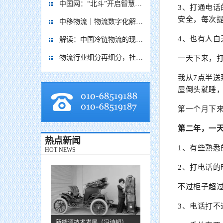
中国网：“北斗”开启智慧物流新篇章
3、打通电
安全，每次
中移物流｜物流数字化解决方案
4、也有人白
解读：中国冷链物流的现在与未来
物流行业细分再细分，社区内“分钟级配送”服务隐现商机
一天下来，
我从7点半送
屋倒头就睡，
第一个月下来
第二年，一天
热点新闻
1、有些熟
HOT NEWS
2、打电话
不过柜子超
3、电话打
新能源技术发展（冯诗韬）