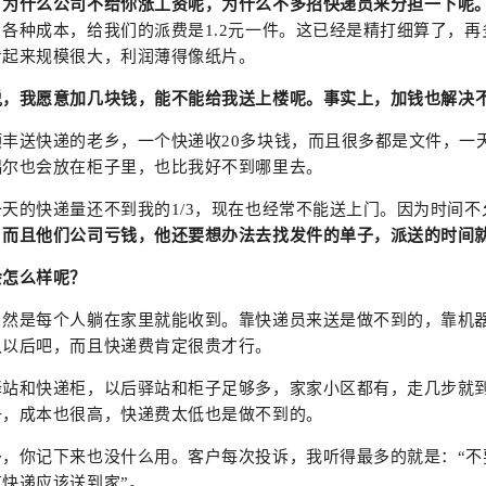
，为什么公司不给你涨工资呢，为什么不多招快递员来分担一下呢
各种成本，给我们的派费是1.2元一件。这已经是精打细算了，
看起来规模很大，利润薄得像纸片。
说，我愿意加几块钱，能不能给我送上楼呢。
事实上，加钱也解决
顺丰送快递的老乡，一个快递收20多块钱，而且很多都是文件，一
偶尔也会放在柜子里，也比我好不到哪里去。
天的快递量还不到我的1/3，现在也经常不能送上门。因为时间不
。
而且他们公司亏钱，他还要想办法去找发件的单子，派送的时间
会怎么样呢？
当然是每个人躺在家里就能收到。靠快递员来送是做不到的，靠机
久以后吧，而且快递费肯定很贵才行。
驿站和快递柜，以后驿站和柜子足够多，家家小区都有，走几步就
子，成本也很高，快递费太低也是做不到的。
多，你记下来也没什么用。客户每次投诉，我听得最多的就是：“
快递应该送到家”。