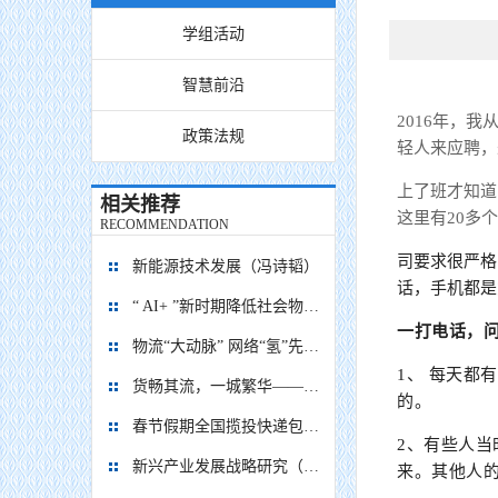
学组活动
智慧前沿
2016年，
政策法规
轻人来应聘，
上了班才知道
相关推荐
这里有20多
RECOMMENDATION
司要求很严格
新能源技术发展（冯诗韬）
话，手机都是
“ AI+ ”新时期降低社会物流成本的思考
一打电话，
物流“大动脉” 网络“氢”先行 7个氢能高速场景落地京津冀
1、 每天都
货畅其流，一城繁华——看烟台现代物流发展
的。
春节假期全国揽投快递包裹量超7亿件
2、有些人
新兴产业发展战略研究（2035）
来。其他人