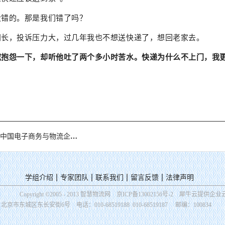
没错的。那是我们错了吗？
间长，投诉压力大，过几年我也不想送快递了，想回老家去。
戚抱怨一下，却听他吐了两个多小时苦水。快递为什么不上门，我
建部中国城市科学研究会
物协（北京）物流工程设计院
子商务与物流企业家年会将于12月在北京召开
学组介绍
专家团队
联系我们
留言反馈
法律声明
Copyright ©2005 - 2013 智慧物流网
京ICP备13002156号-2
犀牛云提供企业
：北京市东城区东长安街6号
电话：010-68519188 010-68519187
邮编：100834