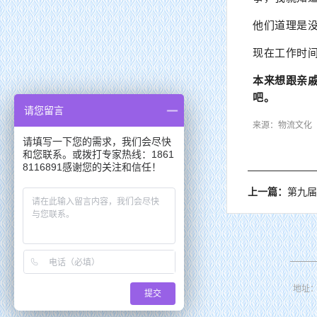
他们道理是
现在工作时
本来想跟亲
吧。
请您留言
来源：物流文化
请填写一下您的需求，我们会尽快
主管单位：
组长单位：
住
中
和您联系。或拨打专家热线：1861
8116891感谢您的关注和信任！
上一篇：
第九届中国电
地址
提交