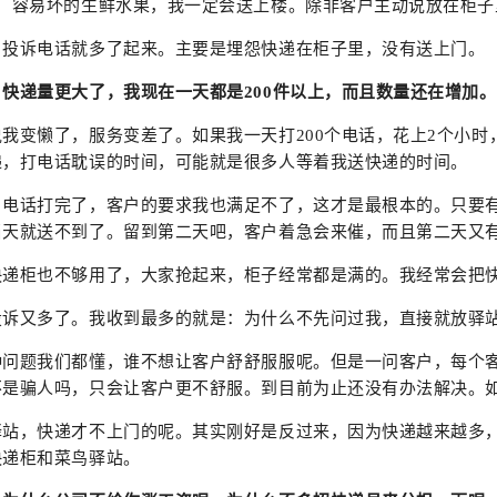
西，容易坏的生鲜水果，我一定会送上楼。除非客户主动说放在柜子
，投诉电话就多了起来。主要是埋怨快递在柜子里，没有送上门。
快递量更大了，我现在一天都是200件以上，而且数量还在增加
我变懒了，服务变差了。如果我一天打200个电话，花上2个小时
递，打电话耽误的时间，可能就是很多人等着我送快递的时间。
，电话打完了，客户的要求我也满足不了，这才是最根本的。只要
当天就送不到了。留到第二天吧，客户着急会来催，而且第二天又
快递柜也不够用了，大家抢起来，柜子经常都是满的。我经常会把
投诉又多了。我收到最多的就是：为什么不先问过我，直接就放驿
种问题我们都懂，谁不想让客户舒舒服服呢。但是一问客户，每个
不是骗人吗，只会让客户更不舒服。到目前为止还没有办法解决。
驿站，快递才不上门的呢。其实刚好是反过来，因为快递越来越多
快递柜和菜鸟驿站。