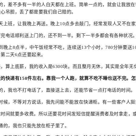
话的，差不多有一半的人白天都在上班。简单一点的，就会让我放
提心吊胆，丢了都是要我们自己赔的。
天上班，让我晚上再送。晚上10点多去敲门，经常发现人又不在
打完电话顺利送上门的，还不到一半。剩下一半多都会有各种状况
到晚上8点半，中午饭经常不吃，连续送13个小时，780分钟要送
第二天6点还要起来。
，算上底薪，我的收入是6300块。而且整月无休，其实是全年无
的快递有150件左右。靠我一个人跑，就算不吃不睡也送不完。
悉的，我也不打电话了，直接送上去，还能节省一点打电话的时间。
的时候，不等对方说话，我先问能不能放在快递柜。有一些客户人挺
过时间就要多收费。所以还要花时间发短信提醒消费者及时拿走，
不通的，我也只能先放在柜子里了。
“ AI+ ”新时期降低社会物流成本的思考
物流“大动脉” 网络“氢”先行 7个氢能高速场景落地京津冀