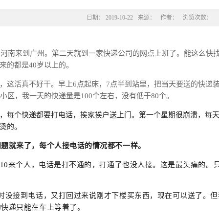
日期：
2019-10-22
来源：
作者：
浏览次数：
我从河南来到广州。第二天就到一家快递公司的网点上班了。能这么快
来的都是40岁以上的。
，这活真不好干。
早上6点起床，7点半到站里，把当天要送的快递
个小区，我一天的快递量是100个左右，没有低于80个。
，每个快递都要打电话，挨家挨户送上门。
第一个星期很崩溃，每天
烫的。
问题就来了，每个人接电话的情况都不一样。
有10来个人，电话是打不通的，打通了也没人接。这是最头痛的
当时没接到电话，又打回过来说刚才下楼买东西，现在可以送了。
的快递只能在车上等着了。