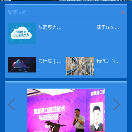
智慧技术
进入
智
从洞察力到生产力 伊利大数据的价值创造
基于GIS 的小城市交通网络分析研究
...
...
慧技术
12月2日，中国经济和金融领域最具权威性和前瞻性的年度盛会——第七届财新峰会在北京举行，围绕“改革执行力”这一主题，全国著名学者、知名企业家就“数字革命”等话题展开激烈讨论，共同为中国经济转型升级探寻新路径。全球乳业8强伊利集团从前瞻性的角度对大数据的价值创造进行了系统性的思考，大胆提出从洞察力到生产力的战略构想。伊利认为，数据本身并没有任何意义。只有不断分析和洞察这些数据，将其转化为信息和知识，再用来指导行为、解决实际问题，才能产生真正的价值。数据来源：线上+线下除了整合500多万销售终端、10亿级消费者和数量庞大的合作伙伴提供的信息，伊利还与百度、苏宁、天猫、唯品会、同程旅游等展开深入合作，建立互联网生态圈，实现了精准的用户需求画像和配套的产品策略，利用大数据技术深度挖掘消费者行为，洞察消费者需求。数据使用：产业链共赢伊利与全球大型零售商密切合作，进行资源整合与大数据信息共享，有针对性地调整货架摆放、促销设计等，为乳制品零售渠道提供关于消费场景和消费体验优化的全方位解决方案，提升消费者购物体验和满意度，强化消费者的忠诚度，最终实现供应商、零售商与消费者多方的共赢。而在互联网上，通过抓取和分析母婴人群的大数据信息，判断目标人群主要的营养需求，伊利构建了“母婴生态圈”——当一位新妈妈在平台上搜索相关营养信息时，大数据分析系统会根据她搜索和关注的内容，判断宝宝当前最关键的营养补充需求，并快速对接销售平台，完成从需求建立、到需求分析再到销售的循环闭合。数据价值：重要生产力2015年，伊利营业总收入达到603.6亿元。其中，安慕希零售额同比增长460%，金领冠珍护零售额同比增长27%，托菲尔零售额同比增长921%；在荷兰合作银行发布的2016年度“全球乳业20强”榜单中，伊利排名跃升至全球乳业8强。在市场的另一端，大数据还实现了与消费者的有效连接，使得伊利的企业品牌形象深入人心。根据凯度发布《2016 全球品牌足迹报告》显示，过去一年，消费者购买该品牌超过11亿人次——伊利成为中国消费者选择最多的品牌。大数据的广泛运用已经成为伊利重要的生产力构成，未来还将形成伊利集团实现从百亿级企业向千亿级企业跨越的重要驱动。（摘自：光明网）
导 读 本文对湖州市织里镇镇区现状交通网络、用地布局和人口分布等进行分析，利用GIS 软件构建交通网络，以道路密度与面积率为主要指标，通过叠加分析、核密度分析、可达性分析等空间分析方法，结合现状存在的问题对交通网络进行优化。结果表明，现状镇区核心区域属于典型的“窄马路、密路网”布局模式，交通通达性与可达性呈负相关，核心区交通网络优化后能够满足通行和停车需要，同时完善和优化镇区交通网络，使镇区用地布局更加合理，以更好地服务于工业、商业和居住等需求。织里镇作为中国童装名镇，现状镇区常住人口约30 万人，是浙江省首批小城市试点镇之一，具有高人口密度、高度混杂的土地利用以及高度混杂的居住与就业特征，使城市居民的出行距离较短、出行次数偏高。随着现代工业园区的建设、分离程度很高的居住地区和就业地区的逐渐形成，使居民的出行距离有所增加，主要的交通干道开始出现潮汐式交通流，对城市的交通运输系统产生了新的影响，给城市交通的发展带来了巨大的压力。本文将织里镇区建设用地布局、人口分布、交通网络等现状数据建立GIS 数据库[1]，利用GIS 空间分析方法[2]，对织里镇区范围内交通网络进行进一步分析研究。01 研究区交通网络现状分析1.1 现状用地布局与人口分布区域用地布局、人口分布与交通网络的形成三者相互影响、密切相关[3]，因此首先分析研究区现状用地布局与人口分布状况。图1 镇区建设用地现状布局图研究区总面积为2775.58 公顷，镇区现状布局如图1 所示（红线为镇区范围线，蓝线为核心区范围线，下同），其用地构成如表1，可以看出，现状建成区以工业用地为主，其比重达到37.63%，其中主要是童装加工为代表的一类工业用地，占工业用地比重约80%；纯居住用地占比不足，经实地调查，织里镇童装加工沿袭传统的家庭小作坊模式，属于典型的劳动密集型产业，其居住用地要以三合一的用地形式存在主（即一层以童装市场门面为主，二层空间为童装生产，三层、四层空间为居住空间），且公共管理与公共服务用地和绿地与广场用地严重不足，这种用地模式所带来的直接影响是居住环境质量不高，基于上述的现状建成区的用地构成，研究区居住、工作、生活环境亟需改善。图2 现状人口分布与功能业态叠加至2016 年年末，研究区范围内人口为30.22 万人，其中户籍人口为4.23 人，外来常住...
云计算｜边缘计算将为物联网行业带来巨大增长
物流走向未来的“魔法师”
频道
...
...
数据量迅速增长，据估计，到2025年，全球每天将产生463 EB的数据。智能建筑是数字世界的积极参与者：到2018年底，作为物联网建筑自动化一部分部署的传感器、执行器、模块、网关和其他连网设备的安装基数估计为1.51亿个，预计到2022年这一数字将达到4.83亿。随着如此多的建筑业主正在寻找节约能源、降低运营支出并达到可持续发展目标的方法，因此，毫无疑问，对物联网数据的依赖正在增加。事实上，现在生成的海量数据是边缘计算的主要推动力。在本文中，我们将定义边缘计算及其在物联网中的作用，以及为什么它有可能为整个物联网行业带来巨大的增长，并讨论设施管理中的一些潜在用例。边缘计算与物联网有什么关系？边缘计算是一个新概念，指的是某些物联网设备无需将数据发送到云端即可处理和分析数据的能力。相反，处理发生在数据源或附近(靠近网络的“边缘”)，无论是在物联网设备本身，还是在同一建筑物内或附近其他地方的本地边缘服务器。这与典型的物联网云计算设置形成鲜明对比，在该设置中，传感器从建筑环境中收集数据并将其传输到附近的物联网网关，该网关聚合传感器数据并将其上传到云中，然后在云中对其进行处理和分析。在未来，构建网络基础架构很有可能将边缘和云计算结合在一起，大规模数据处理和分析在云中进行，而边缘设备在本地处理关键的、对时间敏感的数据。边缘计算的3大优势与云计算相比，边缘计算有几个显着的优势：1、由于数据不必传输太远，因此可以减少处理时间通过云传递数据可能需要几秒钟的时间，而边缘计算可能只需要几微秒的时间，这在某些情况下非常有价值(比如自动驾驶)。2、它提供了超越云计算的改进能力特别是，需要快速处理和响应的应用程序将受益于边缘计算。▲例如，无人驾驶汽车需要边缘计算能够提供近乎即时的处理能力，以便为安全驾驶做出决定。▲智慧城市可以利用边缘计算来减少集中处理的数据量，并通过更快地对问题作出反应来改善它们的服务。▲甚至医疗机构也可以利用本地处理的优势，为农村地区的居民提供更好的医疗服务，并向各地的患者实时推荐治疗方案。3、它降低了与数据处理相关的成本如上所述，智能建筑产生的数据量预计在未来几年内将会大幅增加，因此，处理成本也会相应增加。由于建筑物中可能有数百个物联网设备，因此更有效地分类和管理数据至关重要。通过利用边缘和云计算选项，并且只向云发送重要数据，建筑物所有者可以将与数据处理相关的成本降低。类似...
近日，电商巨头亚马逊宣布了一项重要举措：要求所有三方卖家从8月31日开始，将其包裹的投递速度提高40%。那么，亚马逊究竟是如何在保证销量的同时，提高整个平台物流效率的？其实，亚马逊不仅仅是电商平台，还是一家科技公司，其在业内率先使用了大数据，利用人工智能和云技术进行仓储物流的管理，创新推出了预测性调拨、跨区域配送、跨国境配送等服务，并由此建立了全球跨境云仓。可以说，大数据应用技术是亚马逊提升物流效率、应对供应链挑战的关键。所谓物流大数据，即运输、仓储、搬运装卸、包装及流通加工等物流环节中涉及的数据、信息等。大数据应用技术在物流行业可以提升物流效率、应对供应链挑战。同时，数据赋能物流行业，能够给行业带来新的机遇和挑战。数据是赋能的魔法，尤其是物流大数据应用，使物流企业能够提高效率，降低成本，并寻求新的商机，可以说，大数据正在成为物流行业最大的福利。联想到这几年物流行业的快速发展，处处可见的大物流、大流通、新物流、新渠道、新零售、无界零售等等，成立的前提都是数据应用，是数据的变现与数据沉淀的结果。现如今，大数据已经渗透到物流的各个环节，并已成为物流行业创新的基石。未来，物流行业对大数据的需求前景将会更加广阔，大数据对包括供应链在内的行业变革以及跨界融合已在进行之中。PetaBase-i助力提升码头业务运行效率 在全球化的今天，集装箱运输业约占世界海运贸易总值的一半以上，集装箱运输已成为海运供应链非常重要的一环。堆场是集装箱码头的基础资源，堆场集箱堆位的分配管理直接影响码头的运作效率。国内一家知名度较高的上市公司(以下简称z 客户)，拥有几十个面积多达上百万平方米的码头和集装箱场站资源，每年为全球客户提供价值数十亿的仓储码头服务。在接触PetaBase-i 之前，z 客户一直使用集装箱信息管理系统来监控吉箱场位情况并进行相关统计分析。信息管理系统使用的是传统关系型数据库,但随着数据增长到一定的量级时，对集装箱码头堆场堆放情况的分析越来越困难，现有的系统和数据库策略限制了z客户优化码头资源调度的能力。为了提高实时分析性能，z客户决定引入一套实时大数据平台，一个能提供实时查询、灵活扩展的解决方案。这个方案需要能适应企业的数据增长速度，并能够在不中断服务的情况下提供弹性伸缩能力。经过综合能力评估后，z客户选择了PetaBase-i。PetaBase-i 通过快速处理和...
>>