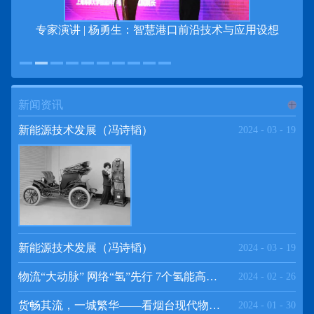
专家演讲 | 杨勇生：智慧港口前沿技术与应用设想
新闻资讯
进入
新
新能源技术发展（冯诗韬）
2024
-
03
-
19
闻资讯
频道
新能源技术发展（冯诗韬）
2024
-
03
-
19
物流“大动脉” 网络“氢”先行 7个氢能高速场景落地京津冀
2024
-
02
-
26
>>
货畅其流，一城繁华——看烟台现代物流发展
2024
-
01
-
30