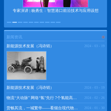
专家演讲 | 杨勇生：智慧港口前沿技术与应用设想
新闻资讯
进入
新
新能源技术发展（冯诗韬）
2024
-
03
-
19
闻资讯
频道
新能源技术发展（冯诗韬）
2024
-
03
-
19
物流“大动脉” 网络“氢”先行 7个氢能高速场景落地京津冀
2024
-
02
-
26
>>
货畅其流，一城繁华——看烟台现代物流发展
2024
-
01
-
30