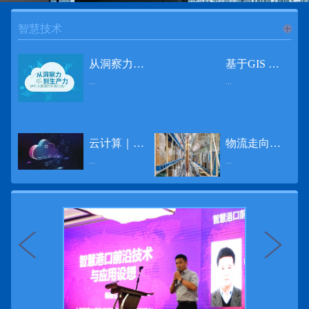
智慧技术
进入
智
从洞察力到生产力 伊利大数据的价值创造
基于GIS 的小城市交通网络分析研究
...
...
慧技术
12月2日，中国经济和金融领域最具权威性和前瞻性的年度盛会——第七届财新峰会在北京举行，围绕“改革执行力”这一主题，全国著名学者、知名企业家就“数字革命”等话题展开激烈讨论，共同为中国经济转型升级探寻新路径。全球乳业8强伊利集团从前瞻性的角度对大数据的价值创造进行了系统性的思考，大胆提出从洞察力到生产力的战略构想。伊利认为，数据本身并没有任何意义。只有不断分析和洞察这些数据，将其转化为信息和知识，再用来指导行为、解决实际问题，才能产生真正的价值。数据来源：线上+线下除了整合500多万销售终端、10亿级消费者和数量庞大的合作伙伴提供的信息，伊利还与百度、苏宁、天猫、唯品会、同程旅游等展开深入合作，建立互联网生态圈，实现了精准的用户需求画像和配套的产品策略，利用大数据技术深度挖掘消费者行为，洞察消费者需求。数据使用：产业链共赢伊利与全球大型零售商密切合作，进行资源整合与大数据信息共享，有针对性地调整货架摆放、促销设计等，为乳制品零售渠道提供关于消费场景和消费体验优化的全方位解决方案，提升消费者购物体验和满意度，强化消费者的忠诚度，最终实现供应商、零售商与消费者多方的共赢。而在互联网上，通过抓取和分析母婴人群的大数据信息，判断目标人群主要的营养需求，伊利构建了“母婴生态圈”——当一位新妈妈在平台上搜索相关营养信息时，大数据分析系统会根据她搜索和关注的内容，判断宝宝当前最关键的营养补充需求，并快速对接销售平台，完成从需求建立、到需求分析再到销售的循环闭合。数据价值：重要生产力2015年，伊利营业总收入达到603.6亿元。其中，安慕希零售额同比增长460%，金领冠珍护零售额同比增长27%，托菲尔零售额同比增长921%；在荷兰合作银行发布的2016年度“全球乳业20强”榜单中，伊利排名跃升至全球乳业8强。在市场的另一端，大数据还实现了与消费者的有效连接，使得伊利的企业品牌形象深入人心。根据凯度发布《2016 全球品牌足迹报告》显示，过去一年，消费者购买该品牌超过11亿人次——伊利成为中国消费者选择最多的品牌。大数据的广泛运用已经成为伊利重要的生产力构成，未来还将形成伊利集团实现从百亿级企业向千亿级企业跨越的重要驱动。（摘自：光明网）
导 读 本文对湖州市织里镇镇区现状交通网络、用地布局和人口分布等进行分析，利用GIS 软件构建交通网络，以道路密度与面积率为主要指标，通过叠加分析、核密度分析、可达性分析等空间分析方法，结合现状存在的问题对交通网络进行优化。结果表明，现状镇区核心区域属于典型的“窄马路、密路网”布局模式，交通通达性与可达性呈负相关，核心区交通网络优化后能够满足通行和停车需要，同时完善和优化镇区交通网络，使镇区用地布局更加合理，以更好地服务于工业、商业和居住等需求。织里镇作为中国童装名镇，现状镇区常住人口约30 万人，是浙江省首批小城市试点镇之一，具有高人口密度、高度混杂的土地利用以及高度混杂的居住与就业特征，使城市居民的出行距离较短、出行次数偏高。随着现代工业园区的建设、分离程度很高的居住地区和就业地区的逐渐形成，使居民的出行距离有所增加，主要的交通干道开始出现潮汐式交通流，对城市的交通运输系统产生了新的影响，给城市交通的发展带来了巨大的压力。本文将织里镇区建设用地布局、人口分布、交通网络等现状数据建立GIS 数据库[1]，利用GIS 空间分析方法[2]，对织里镇区范围内交通网络进行进一步分析研究。01 研究区交通网络现状分析1.1 现状用地布局与人口分布区域用地布局、人口分布与交通网络的形成三者相互影响、密切相关[3]，因此首先分析研究区现状用地布局与人口分布状况。图1 镇区建设用地现状布局图研究区总面积为2775.58 公顷，镇区现状布局如图1 所示（红线为镇区范围线，蓝线为核心区范围线，下同），其用地构成如表1，可以看出，现状建成区以工业用地为主，其比重达到37.63%，其中主要是童装加工为代表的一类工业用地，占工业用地比重约80%；纯居住用地占比不足，经实地调查，织里镇童装加工沿袭传统的家庭小作坊模式，属于典型的劳动密集型产业，其居住用地要以三合一的用地形式存在主（即一层以童装市场门面为主，二层空间为童装生产，三层、四层空间为居住空间），且公共管理与公共服务用地和绿地与广场用地严重不足，这种用地模式所带来的直接影响是居住环境质量不高，基于上述的现状建成区的用地构成，研究区居住、工作、生活环境亟需改善。图2 现状人口分布与功能业态叠加至2016 年年末，研究区范围内人口为30.22 万人，其中户籍人口为4.23 人，外来常住...
云计算｜边缘计算将为物联网行业带来巨大增长
物流走向未来的“魔法师”
频道
...
...
数据量迅速增长，据估计，到2025年，全球每天将产生463 EB的数据。智能建筑是数字世界的积极参与者：到2018年底，作为物联网建筑自动化一部分部署的传感器、执行器、模块、网关和其他连网设备的安装基数估计为1.51亿个，预计到2022年这一数字将达到4.83亿。随着如此多的建筑业主正在寻找节约能源、降低运营支出并达到可持续发展目标的方法，因此，毫无疑问，对物联网数据的依赖正在增加。事实上，现在生成的海量数据是边缘计算的主要推动力。在本文中，我们将定义边缘计算及其在物联网中的作用，以及为什么它有可能为整个物联网行业带来巨大的增长，并讨论设施管理中的一些潜在用例。边缘计算与物联网有什么关系？边缘计算是一个新概念，指的是某些物联网设备无需将数据发送到云端即可处理和分析数据的能力。相反，处理发生在数据源或附近(靠近网络的“边缘”)，无论是在物联网设备本身，还是在同一建筑物内或附近其他地方的本地边缘服务器。这与典型的物联网云计算设置形成鲜明对比，在该设置中，传感器从建筑环境中收集数据并将其传输到附近的物联网网关，该网关聚合传感器数据并将其上传到云中，然后在云中对其进行处理和分析。在未来，构建网络基础架构很有可能将边缘和云计算结合在一起，大规模数据处理和分析在云中进行，而边缘设备在本地处理关键的、对时间敏感的数据。边缘计算的3大优势与云计算相比，边缘计算有几个显着的优势：1、由于数据不必传输太远，因此可以减少处理时间通过云传递数据可能需要几秒钟的时间，而边缘计算可能只需要几微秒的时间，这在某些情况下非常有价值(比如自动驾驶)。2、它提供了超越云计算的改进能力特别是，需要快速处理和响应的应用程序将受益于边缘计算。▲例如，无人驾驶汽车需要边缘计算能够提供近乎即时的处理能力，以便为安全驾驶做出决定。▲智慧城市可以利用边缘计算来减少集中处理的数据量，并通过更快地对问题作出反应来改善它们的服务。▲甚至医疗机构也可以利用本地处理的优势，为农村地区的居民提供更好的医疗服务，并向各地的患者实时推荐治疗方案。3、它降低了与数据处理相关的成本如上所述，智能建筑产生的数据量预计在未来几年内将会大幅增加，因此，处理成本也会相应增加。由于建筑物中可能有数百个物联网设备，因此更有效地分类和管理数据至关重要。通过利用边缘和云计算选项，并且只向云发送重要数据，建筑物所有者可以将与数据处理相关的成本降低。类似...
近日，电商巨头亚马逊宣布了一项重要举措：要求所有三方卖家从8月31日开始，将其包裹的投递速度提高40%。那么，亚马逊究竟是如何在保证销量的同时，提高整个平台物流效率的？其实，亚马逊不仅仅是电商平台，还是一家科技公司，其在业内率先使用了大数据，利用人工智能和云技术进行仓储物流的管理，创新推出了预测性调拨、跨区域配送、跨国境配送等服务，并由此建立了全球跨境云仓。可以说，大数据应用技术是亚马逊提升物流效率、应对供应链挑战的关键。所谓物流大数据，即运输、仓储、搬运装卸、包装及流通加工等物流环节中涉及的数据、信息等。大数据应用技术在物流行业可以提升物流效率、应对供应链挑战。同时，数据赋能物流行业，能够给行业带来新的机遇和挑战。数据是赋能的魔法，尤其是物流大数据应用，使物流企业能够提高效率，降低成本，并寻求新的商机，可以说，大数据正在成为物流行业最大的福利。联想到这几年物流行业的快速发展，处处可见的大物流、大流通、新物流、新渠道、新零售、无界零售等等，成立的前提都是数据应用，是数据的变现与数据沉淀的结果。现如今，大数据已经渗透到物流的各个环节，并已成为物流行业创新的基石。未来，物流行业对大数据的需求前景将会更加广阔，大数据对包括供应链在内的行业变革以及跨界融合已在进行之中。PetaBase-i助力提升码头业务运行效率 在全球化的今天，集装箱运输业约占世界海运贸易总值的一半以上，集装箱运输已成为海运供应链非常重要的一环。堆场是集装箱码头的基础资源，堆场集箱堆位的分配管理直接影响码头的运作效率。国内一家知名度较高的上市公司(以下简称z 客户)，拥有几十个面积多达上百万平方米的码头和集装箱场站资源，每年为全球客户提供价值数十亿的仓储码头服务。在接触PetaBase-i 之前，z 客户一直使用集装箱信息管理系统来监控吉箱场位情况并进行相关统计分析。信息管理系统使用的是传统关系型数据库,但随着数据增长到一定的量级时，对集装箱码头堆场堆放情况的分析越来越困难，现有的系统和数据库策略限制了z客户优化码头资源调度的能力。为了提高实时分析性能，z客户决定引入一套实时大数据平台，一个能提供实时查询、灵活扩展的解决方案。这个方案需要能适应企业的数据增长速度，并能够在不中断服务的情况下提供弹性伸缩能力。经过综合能力评估后，z客户选择了PetaBase-i。PetaBase-i 通过快速处理和...
>>