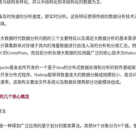
类与结构多样化，并以半结构化和非结构化的数据为主;
具备及时快速的分析速度，即实时分析。这些特征使得传统的数据分析技术
选择。
对大数据时代数据分析问题的三个主要特征以及满足大数据分析的基本需
计算集群来对存储于其内的海量数据进行由浅入深的分析和分类汇总。例如，
 和EMC的GreenPlum。而目前分析处理大数据的应用最广泛的核心技术为Hadoo
建部中国城市科学研究会
物协（北京）物流工程设计院
是由Apache基金会所开发的一个基于Java的分布式数据处理和分析的软件
开发分布式程序。Hadoop能够将数量庞大的数据分解成规模较小、易
析速率。该架构主要由文件系统以及数据处理两部分功能模块组成。
析的几个核心概念
算法
是一种得到广泛应用的基于划分的聚类算法。其把M个对象分为N个簇，