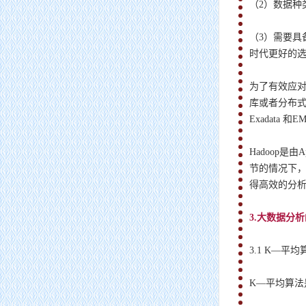
（2）数据种
（3）需要
时代更好的
为了有效应
库或者分布式
Exadata
主管单位：
组长单位：
住
中
Hadoop
节的情况下，
得高效的分
3.大数据分
3.1 K―平均
K―平均算法