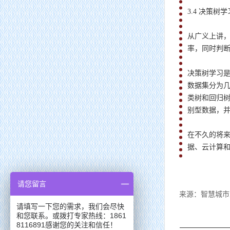
3.4 决策树学
从广义上讲
率，同时判
决策树学习
数据集分为
类树和回归
别型数据，
在不久的将
据、云计算
请您留言
来源：智慧城市
请填写一下您的需求，我们会尽快
和您联系。或拨打专家热线：1861
8116891感谢您的关注和信任！