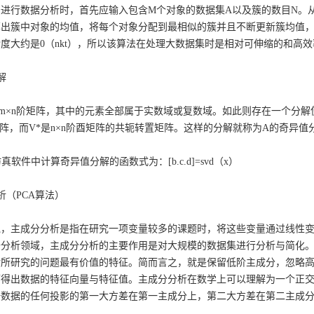
进行数据分析时，首先应输入包含M个对象的数据集A以及簇的数目N。
算出簇中对象的均值，将每个对象分配到最相似的簇并且不断更新簇均值
度大约是0（nkt），所以该算法在处理大数据集时是相对可伸缩的和高
解
m×n阶矩阵，其中的元素全部属于实数域或复数域。如此则存在一个分解使得
矩阵，而V*是n×n阶酉矩阵的共轭转置矩阵。这样的分解就称为A的奇异值
仿真软件中计算奇异值分解的函数式为：[b.c.d]=svd（x）
分析（PCA算法）
说，主成分分析是指在研究一项变量较多的课题时，将这些变量通过线性
据分析领域，主成分分析的主要作用是对大规模的数据集进行分析与简化
对所研究的问题最有价值的特征。简而言之，就是保留低阶主成分，忽略
而得出数据的特征向量与特征值。主成分分析在数学上可以理解为一个正
一数据的任何投影的第一大方差在第一主成分上，第二大方差在第二主成