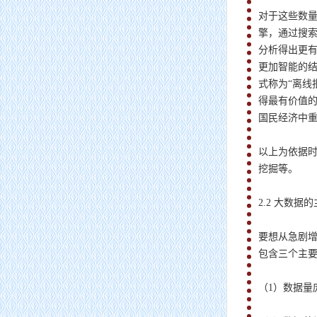
对于这些数
擎，通过搜
分析得出更
更加智能的
式称为“离线
得最有价值的
国民经济中重
以上为依据时
挖掘等。
2.2 大数据
要想从急剧
包含三个主
（1）数据量