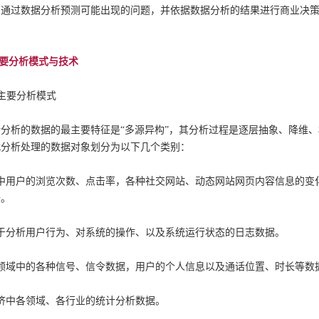
，通过数据分析预测可能出现的问题，并依据数据分析的结果进行商业决
“ AI+ ”新时期降低社会物流成本的思考
物流“大动脉” 网络“氢”先行 7个氢能高速场景落地京津冀
主要分析模式与技术
的主要分析模式
分析的数据的最主要特征是“多源异构”，其分析过程是逐层抽象、降维
代分析处理的数据对象划分为以下几个类别：
页中用户的浏览次数、点击率，各种社交网站、动态网站网页内容信息的变
据。
于分析用户行为、对系统的操作、以及系统运行状态的日志数据。
领域中的各种信号、信令数据，用户的个人信息以及通话位置、时长等数
济中各领域、各行业的统计分析数据。