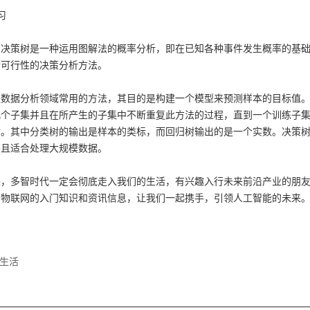
习
，决策树是一种运用图解法的概率分析，即在已知各种事件发生概率的基
断可行性的决策分析方法。
是数据分析领域常用的方法，其目的是构建一个模型来预测样本的目标值
几个子集并且在所产生的子集中不断重复此方法的过程，直到一个训练子
树。其中分类树的输出是样本的类标，而回归树输出的是一个实数。决策
并且适合处理大规模数据。
来，多智时代一定会彻底走入我们的生活，有兴趣入行未来前沿产业的朋
和物联网的入门知识和资讯信息，让我们一起携手，引领人工智能的未来
生活