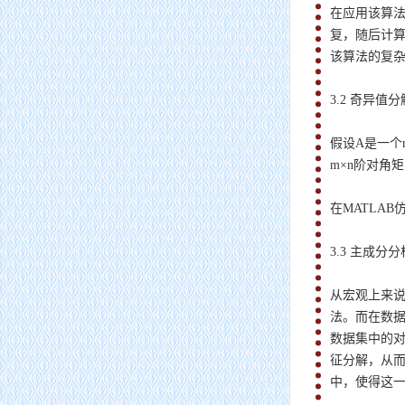
在应用该算法
复，随后计
该算法的复杂
3.2 奇异值分
假设A是一个
m×n阶对角
在MATLAB
3.3 主成分
从宏观上来
法。而在数
数据集中的
征分解，从
中，使得这