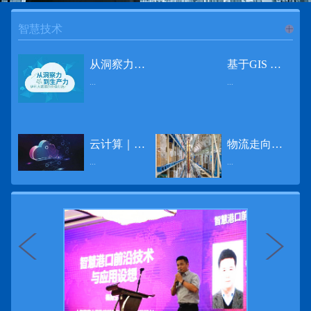
智慧技术
进入
智
从洞察力到生产力 伊利大数据的价值创造
基于GIS 的小城市交通网络分析研究
...
...
慧技术
12月2日，中国经济和金融领域最具权威性和前瞻性的年度盛会——第七届财新峰会在北京举行，围绕“改革执行力”这一主题，全国著名学者、知名企业家就“数字革命”等话题展开激烈讨论，共同为中国经济转型升级探寻新路径。全球乳业8强伊利集团从前瞻性的角度对大数据的价值创造进行了系统性的思考，大胆提出从洞察力到生产力的战略构想。伊利认为，数据本身并没有任何意义。只有不断分析和洞察这些数据，将其转化为信息和知识，再用来指导行为、解决实际问题，才能产生真正的价值。数据来源：线上+线下除了整合500多万销售终端、10亿级消费者和数量庞大的合作伙伴提供的信息，伊利还与百度、苏宁、天猫、唯品会、同程旅游等展开深入合作，建立互联网生态圈，实现了精准的用户需求画像和配套的产品策略，利用大数据技术深度挖掘消费者行为，洞察消费者需求。数据使用：产业链共赢伊利与全球大型零售商密切合作，进行资源整合与大数据信息共享，有针对性地调整货架摆放、促销设计等，为乳制品零售渠道提供关于消费场景和消费体验优化的全方位解决方案，提升消费者购物体验和满意度，强化消费者的忠诚度，最终实现供应商、零售商与消费者多方的共赢。而在互联网上，通过抓取和分析母婴人群的大数据信息，判断目标人群主要的营养需求，伊利构建了“母婴生态圈”——当一位新妈妈在平台上搜索相关营养信息时，大数据分析系统会根据她搜索和关注的内容，判断宝宝当前最关键的营养补充需求，并快速对接销售平台，完成从需求建立、到需求分析再到销售的循环闭合。数据价值：重要生产力2015年，伊利营业总收入达到603.6亿元。其中，安慕希零售额同比增长460%，金领冠珍护零售额同比增长27%，托菲尔零售额同比增长921%；在荷兰合作银行发布的2016年度“全球乳业20强”榜单中，伊利排名跃升至全球乳业8强。在市场的另一端，大数据还实现了与消费者的有效连接，使得伊利的企业品牌形象深入人心。根据凯度发布《2016 全球品牌足迹报告》显示，过去一年，消费者购买该品牌超过11亿人次——伊利成为中国消费者选择最多的品牌。大数据的广泛运用已经成为伊利重要的生产力构成，未来还将形成伊利集团实现从百亿级企业向千亿级企业跨越的重要驱动。（摘自：光明网）
导 读 本文对湖州市织里镇镇区现状交通网络、用地布局和人口分布等进行分析，利用GIS 软件构建交通网络，以道路密度与面积率为主要指标，通过叠加分析、核密度分析、可达性分析等空间分析方法，结合现状存在的问题对交通网络进行优化。结果表明，现状镇区核心区域属于典型的“窄马路、密路网”布局模式，交通通达性与可达性呈负相关，核心区交通网络优化后能够满足通行和停车需要，同时完善和优化镇区交通网络，使镇区用地布局更加合理，以更好地服务于工业、商业和居住等需求。织里镇作为中国童装名镇，现状镇区常住人口约30 万人，是浙江省首批小城市试点镇之一，具有高人口密度、高度混杂的土地利用以及高度混杂的居住与就业特征，使城市居民的出行距离较短、出行次数偏高。随着现代工业园区的建设、分离程度很高的居住地区和就业地区的逐渐形成，使居民的出行距离有所增加，主要的交通干道开始出现潮汐式交通流，对城市的交通运输系统产生了新的影响，给城市交通的发展带来了巨大的压力。本文将织里镇区建设用地布局、人口分布、交通网络等现状数据建立GIS 数据库[1]，利用GIS 空间分析方法[2]，对织里镇区范围内交通网络进行进一步分析研究。01 研究区交通网络现状分析1.1 现状用地布局与人口分布区域用地布局、人口分布与交通网络的形成三者相互影响、密切相关[3]，因此首先分析研究区现状用地布局与人口分布状况。图1 镇区建设用地现状布局图研究区总面积为2775.58 公顷，镇区现状布局如图1 所示（红线为镇区范围线，蓝线为核心区范围线，下同），其用地构成如表1，可以看出，现状建成区以工业用地为主，其比重达到37.63%，其中主要是童装加工为代表的一类工业用地，占工业用地比重约80%；纯居住用地占比不足，经实地调查，织里镇童装加工沿袭传统的家庭小作坊模式，属于典型的劳动密集型产业，其居住用地要以三合一的用地形式存在主（即一层以童装市场门面为主，二层空间为童装生产，三层、四层空间为居住空间），且公共管理与公共服务用地和绿地与广场用地严重不足，这种用地模式所带来的直接影响是居住环境质量不高，基于上述的现状建成区的用地构成，研究区居住、工作、生活环境亟需改善。图2 现状人口分布与功能业态叠加至2016 年年末，研究区范围内人口为30.22 万人，其中户籍人口为4.23 人，外来常住...
云计算｜边缘计算将为物联网行业带来巨大增长
物流走向未来的“魔法师”
频道
...
...
数据量迅速增长，据估计，到2025年，全球每天将产生463 EB的数据。智能建筑是数字世界的积极参与者：到2018年底，作为物联网建筑自动化一部分部署的传感器、执行器、模块、网关和其他连网设备的安装基数估计为1.51亿个，预计到2022年这一数字将达到4.83亿。随着如此多的建筑业主正在寻找节约能源、降低运营支出并达到可持续发展目标的方法，因此，毫无疑问，对物联网数据的依赖正在增加。事实上，现在生成的海量数据是边缘计算的主要推动力。在本文中，我们将定义边缘计算及其在物联网中的作用，以及为什么它有可能为整个物联网行业带来巨大的增长，并讨论设施管理中的一些潜在用例。边缘计算与物联网有什么关系？边缘计算是一个新概念，指的是某些物联网设备无需将数据发送到云端即可处理和分析数据的能力。相反，处理发生在数据源或附近(靠近网络的“边缘”)，无论是在物联网设备本身，还是在同一建筑物内或附近其他地方的本地边缘服务器。这与典型的物联网云计算设置形成鲜明对比，在该设置中，传感器从建筑环境中收集数据并将其传输到附近的物联网网关，该网关聚合传感器数据并将其上传到云中，然后在云中对其进行处理和分析。在未来，构建网络基础架构很有可能将边缘和云计算结合在一起，大规模数据处理和分析在云中进行，而边缘设备在本地处理关键的、对时间敏感的数据。边缘计算的3大优势与云计算相比，边缘计算有几个显着的优势：1、由于数据不必传输太远，因此可以减少处理时间通过云传递数据可能需要几秒钟的时间，而边缘计算可能只需要几微秒的时间，这在某些情况下非常有价值(比如自动驾驶)。2、它提供了超越云计算的改进能力特别是，需要快速处理和响应的应用程序将受益于边缘计算。▲例如，无人驾驶汽车需要边缘计算能够提供近乎即时的处理能力，以便为安全驾驶做出决定。▲智慧城市可以利用边缘计算来减少集中处理的数据量，并通过更快地对问题作出反应来改善它们的服务。▲甚至医疗机构也可以利用本地处理的优势，为农村地区的居民提供更好的医疗服务，并向各地的患者实时推荐治疗方案。3、它降低了与数据处理相关的成本如上所述，智能建筑产生的数据量预计在未来几年内将会大幅增加，因此，处理成本也会相应增加。由于建筑物中可能有数百个物联网设备，因此更有效地分类和管理数据至关重要。通过利用边缘和云计算选项，并且只向云发送重要数据，建筑物所有者可以将与数据处理相关的成本降低。类似...
近日，电商巨头亚马逊宣布了一项重要举措：要求所有三方卖家从8月31日开始，将其包裹的投递速度提高40%。那么，亚马逊究竟是如何在保证销量的同时，提高整个平台物流效率的？其实，亚马逊不仅仅是电商平台，还是一家科技公司，其在业内率先使用了大数据，利用人工智能和云技术进行仓储物流的管理，创新推出了预测性调拨、跨区域配送、跨国境配送等服务，并由此建立了全球跨境云仓。可以说，大数据应用技术是亚马逊提升物流效率、应对供应链挑战的关键。所谓物流大数据，即运输、仓储、搬运装卸、包装及流通加工等物流环节中涉及的数据、信息等。大数据应用技术在物流行业可以提升物流效率、应对供应链挑战。同时，数据赋能物流行业，能够给行业带来新的机遇和挑战。数据是赋能的魔法，尤其是物流大数据应用，使物流企业能够提高效率，降低成本，并寻求新的商机，可以说，大数据正在成为物流行业最大的福利。联想到这几年物流行业的快速发展，处处可见的大物流、大流通、新物流、新渠道、新零售、无界零售等等，成立的前提都是数据应用，是数据的变现与数据沉淀的结果。现如今，大数据已经渗透到物流的各个环节，并已成为物流行业创新的基石。未来，物流行业对大数据的需求前景将会更加广阔，大数据对包括供应链在内的行业变革以及跨界融合已在进行之中。PetaBase-i助力提升码头业务运行效率 在全球化的今天，集装箱运输业约占世界海运贸易总值的一半以上，集装箱运输已成为海运供应链非常重要的一环。堆场是集装箱码头的基础资源，堆场集箱堆位的分配管理直接影响码头的运作效率。国内一家知名度较高的上市公司(以下简称z 客户)，拥有几十个面积多达上百万平方米的码头和集装箱场站资源，每年为全球客户提供价值数十亿的仓储码头服务。在接触PetaBase-i 之前，z 客户一直使用集装箱信息管理系统来监控吉箱场位情况并进行相关统计分析。信息管理系统使用的是传统关系型数据库,但随着数据增长到一定的量级时，对集装箱码头堆场堆放情况的分析越来越困难，现有的系统和数据库策略限制了z客户优化码头资源调度的能力。为了提高实时分析性能，z客户决定引入一套实时大数据平台，一个能提供实时查询、灵活扩展的解决方案。这个方案需要能适应企业的数据增长速度，并能够在不中断服务的情况下提供弹性伸缩能力。经过综合能力评估后，z客户选择了PetaBase-i。PetaBase-i 通过快速处理和...
>>