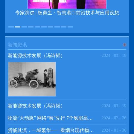
专家演讲 | 杨勇生：智慧港口前沿技术与应用设想
新闻资讯
进入
新
新能源技术发展（冯诗韬）
2024
-
03
-
19
闻资讯
频道
新能源技术发展（冯诗韬）
2024
-
03
-
19
物流“大动脉” 网络“氢”先行 7个氢能高速场景落地京津冀
2024
-
02
-
26
>>
货畅其流，一城繁华——看烟台现代物流发展
2024
-
01
-
30