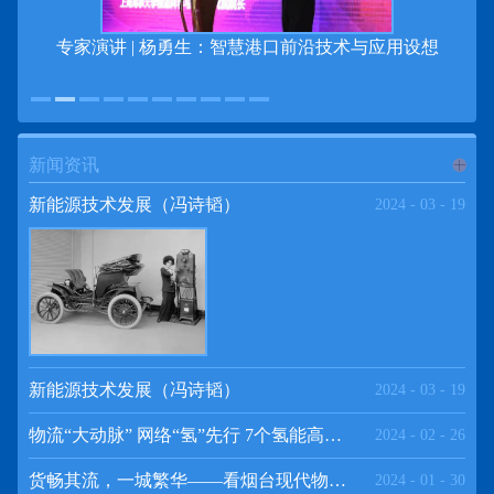
专家演讲 | 杨勇生：智慧港口前沿技术与应用设想
新闻资讯
进入
新
新能源技术发展（冯诗韬）
2024
-
03
-
19
闻资讯
频道
新能源技术发展（冯诗韬）
2024
-
03
-
19
物流“大动脉” 网络“氢”先行 7个氢能高速场景落地京津冀
2024
-
02
-
26
>>
货畅其流，一城繁华——看烟台现代物流发展
2024
-
01
-
30