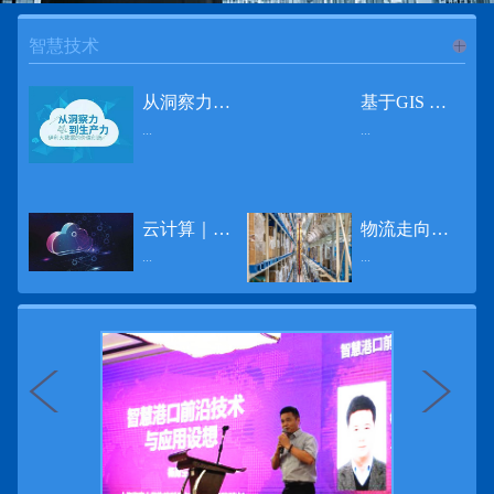
智慧技术
进入
智
从洞察力到生产力 伊利大数据的价值创造
基于GIS 的小城市交通网络分析研究
...
...
慧技术
12月2日，中国经济和金融领域最具权威性和前瞻性的年度盛会——第七届财新峰会在北京举行，围绕“改革执行力”这一主题，全国著名学者、知名企业家就“数字革命”等话题展开激烈讨论，共同为中国经济转型升级探寻新路径。全球乳业8强伊利集团从前瞻性的角度对大数据的价值创造进行了系统性的思考，大胆提出从洞察力到生产力的战略构想。伊利认为，数据本身并没有任何意义。只有不断分析和洞察这些数据，将其转化为信息和知识，再用来指导行为、解决实际问题，才能产生真正的价值。数据来源：线上+线下除了整合500多万销售终端、10亿级消费者和数量庞大的合作伙伴提供的信息，伊利还与百度、苏宁、天猫、唯品会、同程旅游等展开深入合作，建立互联网生态圈，实现了精准的用户需求画像和配套的产品策略，利用大数据技术深度挖掘消费者行为，洞察消费者需求。数据使用：产业链共赢伊利与全球大型零售商密切合作，进行资源整合与大数据信息共享，有针对性地调整货架摆放、促销设计等，为乳制品零售渠道提供关于消费场景和消费体验优化的全方位解决方案，提升消费者购物体验和满意度，强化消费者的忠诚度，最终实现供应商、零售商与消费者多方的共赢。而在互联网上，通过抓取和分析母婴人群的大数据信息，判断目标人群主要的营养需求，伊利构建了“母婴生态圈”——当一位新妈妈在平台上搜索相关营养信息时，大数据分析系统会根据她搜索和关注的内容，判断宝宝当前最关键的营养补充需求，并快速对接销售平台，完成从需求建立、到需求分析再到销售的循环闭合。数据价值：重要生产力2015年，伊利营业总收入达到603.6亿元。其中，安慕希零售额同比增长460%，金领冠珍护零售额同比增长27%，托菲尔零售额同比增长921%；在荷兰合作银行发布的2016年度“全球乳业20强”榜单中，伊利排名跃升至全球乳业8强。在市场的另一端，大数据还实现了与消费者的有效连接，使得伊利的企业品牌形象深入人心。根据凯度发布《2016 全球品牌足迹报告》显示，过去一年，消费者购买该品牌超过11亿人次——伊利成为中国消费者选择最多的品牌。大数据的广泛运用已经成为伊利重要的生产力构成，未来还将形成伊利集团实现从百亿级企业向千亿级企业跨越的重要驱动。（摘自：光明网）
导 读 本文对湖州市织里镇镇区现状交通网络、用地布局和人口分布等进行分析，利用GIS 软件构建交通网络，以道路密度与面积率为主要指标，通过叠加分析、核密度分析、可达性分析等空间分析方法，结合现状存在的问题对交通网络进行优化。结果表明，现状镇区核心区域属于典型的“窄马路、密路网”布局模式，交通通达性与可达性呈负相关，核心区交通网络优化后能够满足通行和停车需要，同时完善和优化镇区交通网络，使镇区用地布局更加合理，以更好地服务于工业、商业和居住等需求。织里镇作为中国童装名镇，现状镇区常住人口约30 万人，是浙江省首批小城市试点镇之一，具有高人口密度、高度混杂的土地利用以及高度混杂的居住与就业特征，使城市居民的出行距离较短、出行次数偏高。随着现代工业园区的建设、分离程度很高的居住地区和就业地区的逐渐形成，使居民的出行距离有所增加，主要的交通干道开始出现潮汐式交通流，对城市的交通运输系统产生了新的影响，给城市交通的发展带来了巨大的压力。本文将织里镇区建设用地布局、人口分布、交通网络等现状数据建立GIS 数据库[1]，利用GIS 空间分析方法[2]，对织里镇区范围内交通网络进行进一步分析研究。01 研究区交通网络现状分析1.1 现状用地布局与人口分布区域用地布局、人口分布与交通网络的形成三者相互影响、密切相关[3]，因此首先分析研究区现状用地布局与人口分布状况。图1 镇区建设用地现状布局图研究区总面积为2775.58 公顷，镇区现状布局如图1 所示（红线为镇区范围线，蓝线为核心区范围线，下同），其用地构成如表1，可以看出，现状建成区以工业用地为主，其比重达到37.63%，其中主要是童装加工为代表的一类工业用地，占工业用地比重约80%；纯居住用地占比不足，经实地调查，织里镇童装加工沿袭传统的家庭小作坊模式，属于典型的劳动密集型产业，其居住用地要以三合一的用地形式存在主（即一层以童装市场门面为主，二层空间为童装生产，三层、四层空间为居住空间），且公共管理与公共服务用地和绿地与广场用地严重不足，这种用地模式所带来的直接影响是居住环境质量不高，基于上述的现状建成区的用地构成，研究区居住、工作、生活环境亟需改善。图2 现状人口分布与功能业态叠加至2016 年年末，研究区范围内人口为30.22 万人，其中户籍人口为4.23 人，外来常住...
云计算｜边缘计算将为物联网行业带来巨大增长
物流走向未来的“魔法师”
频道
...
...
数据量迅速增长，据估计，到2025年，全球每天将产生463 EB的数据。智能建筑是数字世界的积极参与者：到2018年底，作为物联网建筑自动化一部分部署的传感器、执行器、模块、网关和其他连网设备的安装基数估计为1.51亿个，预计到2022年这一数字将达到4.83亿。随着如此多的建筑业主正在寻找节约能源、降低运营支出并达到可持续发展目标的方法，因此，毫无疑问，对物联网数据的依赖正在增加。事实上，现在生成的海量数据是边缘计算的主要推动力。在本文中，我们将定义边缘计算及其在物联网中的作用，以及为什么它有可能为整个物联网行业带来巨大的增长，并讨论设施管理中的一些潜在用例。边缘计算与物联网有什么关系？边缘计算是一个新概念，指的是某些物联网设备无需将数据发送到云端即可处理和分析数据的能力。相反，处理发生在数据源或附近(靠近网络的“边缘”)，无论是在物联网设备本身，还是在同一建筑物内或附近其他地方的本地边缘服务器。这与典型的物联网云计算设置形成鲜明对比，在该设置中，传感器从建筑环境中收集数据并将其传输到附近的物联网网关，该网关聚合传感器数据并将其上传到云中，然后在云中对其进行处理和分析。在未来，构建网络基础架构很有可能将边缘和云计算结合在一起，大规模数据处理和分析在云中进行，而边缘设备在本地处理关键的、对时间敏感的数据。边缘计算的3大优势与云计算相比，边缘计算有几个显着的优势：1、由于数据不必传输太远，因此可以减少处理时间通过云传递数据可能需要几秒钟的时间，而边缘计算可能只需要几微秒的时间，这在某些情况下非常有价值(比如自动驾驶)。2、它提供了超越云计算的改进能力特别是，需要快速处理和响应的应用程序将受益于边缘计算。▲例如，无人驾驶汽车需要边缘计算能够提供近乎即时的处理能力，以便为安全驾驶做出决定。▲智慧城市可以利用边缘计算来减少集中处理的数据量，并通过更快地对问题作出反应来改善它们的服务。▲甚至医疗机构也可以利用本地处理的优势，为农村地区的居民提供更好的医疗服务，并向各地的患者实时推荐治疗方案。3、它降低了与数据处理相关的成本如上所述，智能建筑产生的数据量预计在未来几年内将会大幅增加，因此，处理成本也会相应增加。由于建筑物中可能有数百个物联网设备，因此更有效地分类和管理数据至关重要。通过利用边缘和云计算选项，并且只向云发送重要数据，建筑物所有者可以将与数据处理相关的成本降低。类似...
近日，电商巨头亚马逊宣布了一项重要举措：要求所有三方卖家从8月31日开始，将其包裹的投递速度提高40%。那么，亚马逊究竟是如何在保证销量的同时，提高整个平台物流效率的？其实，亚马逊不仅仅是电商平台，还是一家科技公司，其在业内率先使用了大数据，利用人工智能和云技术进行仓储物流的管理，创新推出了预测性调拨、跨区域配送、跨国境配送等服务，并由此建立了全球跨境云仓。可以说，大数据应用技术是亚马逊提升物流效率、应对供应链挑战的关键。所谓物流大数据，即运输、仓储、搬运装卸、包装及流通加工等物流环节中涉及的数据、信息等。大数据应用技术在物流行业可以提升物流效率、应对供应链挑战。同时，数据赋能物流行业，能够给行业带来新的机遇和挑战。数据是赋能的魔法，尤其是物流大数据应用，使物流企业能够提高效率，降低成本，并寻求新的商机，可以说，大数据正在成为物流行业最大的福利。联想到这几年物流行业的快速发展，处处可见的大物流、大流通、新物流、新渠道、新零售、无界零售等等，成立的前提都是数据应用，是数据的变现与数据沉淀的结果。现如今，大数据已经渗透到物流的各个环节，并已成为物流行业创新的基石。未来，物流行业对大数据的需求前景将会更加广阔，大数据对包括供应链在内的行业变革以及跨界融合已在进行之中。PetaBase-i助力提升码头业务运行效率 在全球化的今天，集装箱运输业约占世界海运贸易总值的一半以上，集装箱运输已成为海运供应链非常重要的一环。堆场是集装箱码头的基础资源，堆场集箱堆位的分配管理直接影响码头的运作效率。国内一家知名度较高的上市公司(以下简称z 客户)，拥有几十个面积多达上百万平方米的码头和集装箱场站资源，每年为全球客户提供价值数十亿的仓储码头服务。在接触PetaBase-i 之前，z 客户一直使用集装箱信息管理系统来监控吉箱场位情况并进行相关统计分析。信息管理系统使用的是传统关系型数据库,但随着数据增长到一定的量级时，对集装箱码头堆场堆放情况的分析越来越困难，现有的系统和数据库策略限制了z客户优化码头资源调度的能力。为了提高实时分析性能，z客户决定引入一套实时大数据平台，一个能提供实时查询、灵活扩展的解决方案。这个方案需要能适应企业的数据增长速度，并能够在不中断服务的情况下提供弹性伸缩能力。经过综合能力评估后，z客户选择了PetaBase-i。PetaBase-i 通过快速处理和...
>>