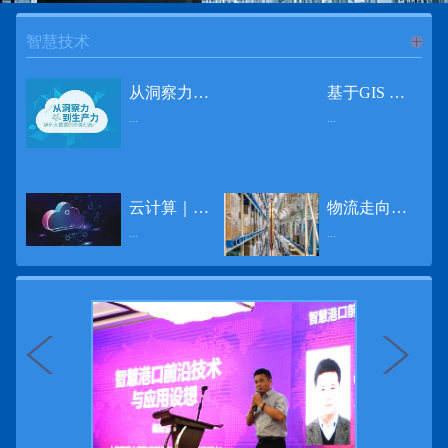
智慧技术
进入
智
从洞察力到生产力 伊利大数据的价值创造
基于GIS 的小城市交通网络分析研究
...
...
慧技术
12月2日，中国经济和金融领域最具权威性和前瞻性的年度盛会——第七届财新峰会在北京举行，围绕“改革执行力”这一主题，全国著名学者、知名企业家就“数字革命”等话题展开激烈讨论，共同为中国经济转型升级探寻新路径。全球乳业8强伊利集团从前瞻性的角度对大数据的价值创造进行了系统性的思考，大胆提出从洞察力到生产力的战略构想。伊利认为，数据本身并没有任何意义。只有不断分析和洞察这些数据，将其转化为信息和知识，再用来指导行为、解决实际问题，才能产生真正的价值。数据来源：线上+线下除了整合500多万销售终端、10亿级消费者和数量庞大的合作伙伴提供的信息，伊利还与百度、苏宁、天猫、唯品会、同程旅游等展开深入合作，建立互联网生态圈，实现了精准的用户需求画像和配套的产品策略，利用大数据技术深度挖掘消费者行为，洞察消费者需求。数据使用：产业链共赢伊利与全球大型零售商密切合作，进行资源整合与大数据信息共享，有针对性地调整货架摆放、促销设计等，为乳制品零售渠道提供关于消费场景和消费体验优化的全方位解决方案，提升消费者购物体验和满意度，强化消费者的忠诚度，最终实现供应商、零售商与消费者多方的共赢。而在互联网上，通过抓取和分析母婴人群的大数据信息，判断目标人群主要的营养需求，伊利构建了“母婴生态圈”——当一位新妈妈在平台上搜索相关营养信息时，大数据分析系统会根据她搜索和关注的内容，判断宝宝当前最关键的营养补充需求，并快速对接销售平台，完成从需求建立、到需求分析再到销售的循环闭合。数据价值：重要生产力2015年，伊利营业总收入达到603.6亿元。其中，安慕希零售额同比增长460%，金领冠珍护零售额同比增长27%，托菲尔零售额同比增长921%；在荷兰合作银行发布的2016年度“全球乳业20强”榜单中，伊利排名跃升至全球乳业8强。在市场的另一端，大数据还实现了与消费者的有效连接，使得伊利的企业品牌形象深入人心。根据凯度发布《2016 全球品牌足迹报告》显示，过去一年，消费者购买该品牌超过11亿人次——伊利成为中国消费者选择最多的品牌。大数据的广泛运用已经成为伊利重要的生产力构成，未来还将形成伊利集团实现从百亿级企业向千亿级企业跨越的重要驱动。（摘自：光明网）
导 读 本文对湖州市织里镇镇区现状交通网络、用地布局和人口分布等进行分析，利用GIS 软件构建交通网络，以道路密度与面积率为主要指标，通过叠加分析、核密度分析、可达性分析等空间分析方法，结合现状存在的问题对交通网络进行优化。结果表明，现状镇区核心区域属于典型的“窄马路、密路网”布局模式，交通通达性与可达性呈负相关，核心区交通网络优化后能够满足通行和停车需要，同时完善和优化镇区交通网络，使镇区用地布局更加合理，以更好地服务于工业、商业和居住等需求。织里镇作为中国童装名镇，现状镇区常住人口约30 万人，是浙江省首批小城市试点镇之一，具有高人口密度、高度混杂的土地利用以及高度混杂的居住与就业特征，使城市居民的出行距离较短、出行次数偏高。随着现代工业园区的建设、分离程度很高的居住地区和就业地区的逐渐形成，使居民的出行距离有所增加，主要的交通干道开始出现潮汐式交通流，对城市的交通运输系统产生了新的影响，给城市交通的发展带来了巨大的压力。本文将织里镇区建设用地布局、人口分布、交通网络等现状数据建立GIS 数据库[1]，利用GIS 空间分析方法[2]，对织里镇区范围内交通网络进行进一步分析研究。01 研究区交通网络现状分析1.1 现状用地布局与人口分布区域用地布局、人口分布与交通网络的形成三者相互影响、密切相关[3]，因此首先分析研究区现状用地布局与人口分布状况。图1 镇区建设用地现状布局图研究区总面积为2775.58 公顷，镇区现状布局如图1 所示（红线为镇区范围线，蓝线为核心区范围线，下同），其用地构成如表1，可以看出，现状建成区以工业用地为主，其比重达到37.63%，其中主要是童装加工为代表的一类工业用地，占工业用地比重约80%；纯居住用地占比不足，经实地调查，织里镇童装加工沿袭传统的家庭小作坊模式，属于典型的劳动密集型产业，其居住用地要以三合一的用地形式存在主（即一层以童装市场门面为主，二层空间为童装生产，三层、四层空间为居住空间），且公共管理与公共服务用地和绿地与广场用地严重不足，这种用地模式所带来的直接影响是居住环境质量不高，基于上述的现状建成区的用地构成，研究区居住、工作、生活环境亟需改善。图2 现状人口分布与功能业态叠加至2016 年年末，研究区范围内人口为30.22 万人，其中户籍人口为4.23 人，外来常住...
云计算｜边缘计算将为物联网行业带来巨大增长
物流走向未来的“魔法师”
频道
...
...
数据量迅速增长，据估计，到2025年，全球每天将产生463 EB的数据。智能建筑是数字世界的积极参与者：到2018年底，作为物联网建筑自动化一部分部署的传感器、执行器、模块、网关和其他连网设备的安装基数估计为1.51亿个，预计到2022年这一数字将达到4.83亿。随着如此多的建筑业主正在寻找节约能源、降低运营支出并达到可持续发展目标的方法，因此，毫无疑问，对物联网数据的依赖正在增加。事实上，现在生成的海量数据是边缘计算的主要推动力。在本文中，我们将定义边缘计算及其在物联网中的作用，以及为什么它有可能为整个物联网行业带来巨大的增长，并讨论设施管理中的一些潜在用例。边缘计算与物联网有什么关系？边缘计算是一个新概念，指的是某些物联网设备无需将数据发送到云端即可处理和分析数据的能力。相反，处理发生在数据源或附近(靠近网络的“边缘”)，无论是在物联网设备本身，还是在同一建筑物内或附近其他地方的本地边缘服务器。这与典型的物联网云计算设置形成鲜明对比，在该设置中，传感器从建筑环境中收集数据并将其传输到附近的物联网网关，该网关聚合传感器数据并将其上传到云中，然后在云中对其进行处理和分析。在未来，构建网络基础架构很有可能将边缘和云计算结合在一起，大规模数据处理和分析在云中进行，而边缘设备在本地处理关键的、对时间敏感的数据。边缘计算的3大优势与云计算相比，边缘计算有几个显着的优势：1、由于数据不必传输太远，因此可以减少处理时间通过云传递数据可能需要几秒钟的时间，而边缘计算可能只需要几微秒的时间，这在某些情况下非常有价值(比如自动驾驶)。2、它提供了超越云计算的改进能力特别是，需要快速处理和响应的应用程序将受益于边缘计算。▲例如，无人驾驶汽车需要边缘计算能够提供近乎即时的处理能力，以便为安全驾驶做出决定。▲智慧城市可以利用边缘计算来减少集中处理的数据量，并通过更快地对问题作出反应来改善它们的服务。▲甚至医疗机构也可以利用本地处理的优势，为农村地区的居民提供更好的医疗服务，并向各地的患者实时推荐治疗方案。3、它降低了与数据处理相关的成本如上所述，智能建筑产生的数据量预计在未来几年内将会大幅增加，因此，处理成本也会相应增加。由于建筑物中可能有数百个物联网设备，因此更有效地分类和管理数据至关重要。通过利用边缘和云计算选项，并且只向云发送重要数据，建筑物所有者可以将与数据处理相关的成本降低。类似...
近日，电商巨头亚马逊宣布了一项重要举措：要求所有三方卖家从8月31日开始，将其包裹的投递速度提高40%。那么，亚马逊究竟是如何在保证销量的同时，提高整个平台物流效率的？其实，亚马逊不仅仅是电商平台，还是一家科技公司，其在业内率先使用了大数据，利用人工智能和云技术进行仓储物流的管理，创新推出了预测性调拨、跨区域配送、跨国境配送等服务，并由此建立了全球跨境云仓。可以说，大数据应用技术是亚马逊提升物流效率、应对供应链挑战的关键。所谓物流大数据，即运输、仓储、搬运装卸、包装及流通加工等物流环节中涉及的数据、信息等。大数据应用技术在物流行业可以提升物流效率、应对供应链挑战。同时，数据赋能物流行业，能够给行业带来新的机遇和挑战。数据是赋能的魔法，尤其是物流大数据应用，使物流企业能够提高效率，降低成本，并寻求新的商机，可以说，大数据正在成为物流行业最大的福利。联想到这几年物流行业的快速发展，处处可见的大物流、大流通、新物流、新渠道、新零售、无界零售等等，成立的前提都是数据应用，是数据的变现与数据沉淀的结果。现如今，大数据已经渗透到物流的各个环节，并已成为物流行业创新的基石。未来，物流行业对大数据的需求前景将会更加广阔，大数据对包括供应链在内的行业变革以及跨界融合已在进行之中。PetaBase-i助力提升码头业务运行效率 在全球化的今天，集装箱运输业约占世界海运贸易总值的一半以上，集装箱运输已成为海运供应链非常重要的一环。堆场是集装箱码头的基础资源，堆场集箱堆位的分配管理直接影响码头的运作效率。国内一家知名度较高的上市公司(以下简称z 客户)，拥有几十个面积多达上百万平方米的码头和集装箱场站资源，每年为全球客户提供价值数十亿的仓储码头服务。在接触PetaBase-i 之前，z 客户一直使用集装箱信息管理系统来监控吉箱场位情况并进行相关统计分析。信息管理系统使用的是传统关系型数据库,但随着数据增长到一定的量级时，对集装箱码头堆场堆放情况的分析越来越困难，现有的系统和数据库策略限制了z客户优化码头资源调度的能力。为了提高实时分析性能，z客户决定引入一套实时大数据平台，一个能提供实时查询、灵活扩展的解决方案。这个方案需要能适应企业的数据增长速度，并能够在不中断服务的情况下提供弹性伸缩能力。经过综合能力评估后，z客户选择了PetaBase-i。PetaBase-i 通过快速处理和...
>>