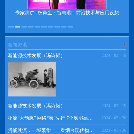
专家演讲 | 杨勇生：智慧港口前沿技术与应用设想
新闻资讯
进入
新
新能源技术发展（冯诗韬）
2024
-
03
-
19
闻资讯
频道
新能源技术发展（冯诗韬）
2024
-
03
-
19
物流“大动脉” 网络“氢”先行 7个氢能高速场景落地京津冀
2024
-
02
-
26
>>
货畅其流，一城繁华——看烟台现代物流发展
2024
-
01
-
30