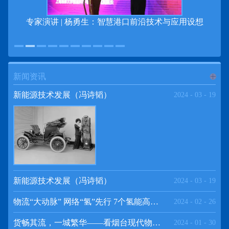
专家演讲 | 杨勇生：智慧港口前沿技术与应用设想
新闻资讯
进入
新
新能源技术发展（冯诗韬）
2024
-
03
-
19
闻资讯
频道
新能源技术发展（冯诗韬）
2024
-
03
-
19
物流“大动脉” 网络“氢”先行 7个氢能高速场景落地京津冀
2024
-
02
-
26
>>
货畅其流，一城繁华——看烟台现代物流发展
2024
-
01
-
30