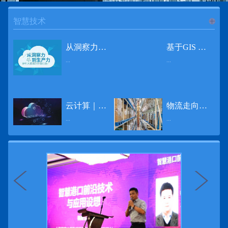
智慧技术
进入
智
从洞察力到生产力 伊利大数据的价值创造
基于GIS 的小城市交通网络分析研究
...
...
慧技术
12月2日，中国经济和金融领域最具权威性和前瞻性的年度盛会——第七届财新峰会在北京举行，围绕“改革执行力”这一主题，全国著名学者、知名企业家就“数字革命”等话题展开激烈讨论，共同为中国经济转型升级探寻新路径。全球乳业8强伊利集团从前瞻性的角度对大数据的价值创造进行了系统性的思考，大胆提出从洞察力到生产力的战略构想。伊利认为，数据本身并没有任何意义。只有不断分析和洞察这些数据，将其转化为信息和知识，再用来指导行为、解决实际问题，才能产生真正的价值。数据来源：线上+线下除了整合500多万销售终端、10亿级消费者和数量庞大的合作伙伴提供的信息，伊利还与百度、苏宁、天猫、唯品会、同程旅游等展开深入合作，建立互联网生态圈，实现了精准的用户需求画像和配套的产品策略，利用大数据技术深度挖掘消费者行为，洞察消费者需求。数据使用：产业链共赢伊利与全球大型零售商密切合作，进行资源整合与大数据信息共享，有针对性地调整货架摆放、促销设计等，为乳制品零售渠道提供关于消费场景和消费体验优化的全方位解决方案，提升消费者购物体验和满意度，强化消费者的忠诚度，最终实现供应商、零售商与消费者多方的共赢。而在互联网上，通过抓取和分析母婴人群的大数据信息，判断目标人群主要的营养需求，伊利构建了“母婴生态圈”——当一位新妈妈在平台上搜索相关营养信息时，大数据分析系统会根据她搜索和关注的内容，判断宝宝当前最关键的营养补充需求，并快速对接销售平台，完成从需求建立、到需求分析再到销售的循环闭合。数据价值：重要生产力2015年，伊利营业总收入达到603.6亿元。其中，安慕希零售额同比增长460%，金领冠珍护零售额同比增长27%，托菲尔零售额同比增长921%；在荷兰合作银行发布的2016年度“全球乳业20强”榜单中，伊利排名跃升至全球乳业8强。在市场的另一端，大数据还实现了与消费者的有效连接，使得伊利的企业品牌形象深入人心。根据凯度发布《2016 全球品牌足迹报告》显示，过去一年，消费者购买该品牌超过11亿人次——伊利成为中国消费者选择最多的品牌。大数据的广泛运用已经成为伊利重要的生产力构成，未来还将形成伊利集团实现从百亿级企业向千亿级企业跨越的重要驱动。（摘自：光明网）
导 读 本文对湖州市织里镇镇区现状交通网络、用地布局和人口分布等进行分析，利用GIS 软件构建交通网络，以道路密度与面积率为主要指标，通过叠加分析、核密度分析、可达性分析等空间分析方法，结合现状存在的问题对交通网络进行优化。结果表明，现状镇区核心区域属于典型的“窄马路、密路网”布局模式，交通通达性与可达性呈负相关，核心区交通网络优化后能够满足通行和停车需要，同时完善和优化镇区交通网络，使镇区用地布局更加合理，以更好地服务于工业、商业和居住等需求。织里镇作为中国童装名镇，现状镇区常住人口约30 万人，是浙江省首批小城市试点镇之一，具有高人口密度、高度混杂的土地利用以及高度混杂的居住与就业特征，使城市居民的出行距离较短、出行次数偏高。随着现代工业园区的建设、分离程度很高的居住地区和就业地区的逐渐形成，使居民的出行距离有所增加，主要的交通干道开始出现潮汐式交通流，对城市的交通运输系统产生了新的影响，给城市交通的发展带来了巨大的压力。本文将织里镇区建设用地布局、人口分布、交通网络等现状数据建立GIS 数据库[1]，利用GIS 空间分析方法[2]，对织里镇区范围内交通网络进行进一步分析研究。01 研究区交通网络现状分析1.1 现状用地布局与人口分布区域用地布局、人口分布与交通网络的形成三者相互影响、密切相关[3]，因此首先分析研究区现状用地布局与人口分布状况。图1 镇区建设用地现状布局图研究区总面积为2775.58 公顷，镇区现状布局如图1 所示（红线为镇区范围线，蓝线为核心区范围线，下同），其用地构成如表1，可以看出，现状建成区以工业用地为主，其比重达到37.63%，其中主要是童装加工为代表的一类工业用地，占工业用地比重约80%；纯居住用地占比不足，经实地调查，织里镇童装加工沿袭传统的家庭小作坊模式，属于典型的劳动密集型产业，其居住用地要以三合一的用地形式存在主（即一层以童装市场门面为主，二层空间为童装生产，三层、四层空间为居住空间），且公共管理与公共服务用地和绿地与广场用地严重不足，这种用地模式所带来的直接影响是居住环境质量不高，基于上述的现状建成区的用地构成，研究区居住、工作、生活环境亟需改善。图2 现状人口分布与功能业态叠加至2016 年年末，研究区范围内人口为30.22 万人，其中户籍人口为4.23 人，外来常住...
云计算｜边缘计算将为物联网行业带来巨大增长
物流走向未来的“魔法师”
频道
...
...
数据量迅速增长，据估计，到2025年，全球每天将产生463 EB的数据。智能建筑是数字世界的积极参与者：到2018年底，作为物联网建筑自动化一部分部署的传感器、执行器、模块、网关和其他连网设备的安装基数估计为1.51亿个，预计到2022年这一数字将达到4.83亿。随着如此多的建筑业主正在寻找节约能源、降低运营支出并达到可持续发展目标的方法，因此，毫无疑问，对物联网数据的依赖正在增加。事实上，现在生成的海量数据是边缘计算的主要推动力。在本文中，我们将定义边缘计算及其在物联网中的作用，以及为什么它有可能为整个物联网行业带来巨大的增长，并讨论设施管理中的一些潜在用例。边缘计算与物联网有什么关系？边缘计算是一个新概念，指的是某些物联网设备无需将数据发送到云端即可处理和分析数据的能力。相反，处理发生在数据源或附近(靠近网络的“边缘”)，无论是在物联网设备本身，还是在同一建筑物内或附近其他地方的本地边缘服务器。这与典型的物联网云计算设置形成鲜明对比，在该设置中，传感器从建筑环境中收集数据并将其传输到附近的物联网网关，该网关聚合传感器数据并将其上传到云中，然后在云中对其进行处理和分析。在未来，构建网络基础架构很有可能将边缘和云计算结合在一起，大规模数据处理和分析在云中进行，而边缘设备在本地处理关键的、对时间敏感的数据。边缘计算的3大优势与云计算相比，边缘计算有几个显着的优势：1、由于数据不必传输太远，因此可以减少处理时间通过云传递数据可能需要几秒钟的时间，而边缘计算可能只需要几微秒的时间，这在某些情况下非常有价值(比如自动驾驶)。2、它提供了超越云计算的改进能力特别是，需要快速处理和响应的应用程序将受益于边缘计算。▲例如，无人驾驶汽车需要边缘计算能够提供近乎即时的处理能力，以便为安全驾驶做出决定。▲智慧城市可以利用边缘计算来减少集中处理的数据量，并通过更快地对问题作出反应来改善它们的服务。▲甚至医疗机构也可以利用本地处理的优势，为农村地区的居民提供更好的医疗服务，并向各地的患者实时推荐治疗方案。3、它降低了与数据处理相关的成本如上所述，智能建筑产生的数据量预计在未来几年内将会大幅增加，因此，处理成本也会相应增加。由于建筑物中可能有数百个物联网设备，因此更有效地分类和管理数据至关重要。通过利用边缘和云计算选项，并且只向云发送重要数据，建筑物所有者可以将与数据处理相关的成本降低。类似...
近日，电商巨头亚马逊宣布了一项重要举措：要求所有三方卖家从8月31日开始，将其包裹的投递速度提高40%。那么，亚马逊究竟是如何在保证销量的同时，提高整个平台物流效率的？其实，亚马逊不仅仅是电商平台，还是一家科技公司，其在业内率先使用了大数据，利用人工智能和云技术进行仓储物流的管理，创新推出了预测性调拨、跨区域配送、跨国境配送等服务，并由此建立了全球跨境云仓。可以说，大数据应用技术是亚马逊提升物流效率、应对供应链挑战的关键。所谓物流大数据，即运输、仓储、搬运装卸、包装及流通加工等物流环节中涉及的数据、信息等。大数据应用技术在物流行业可以提升物流效率、应对供应链挑战。同时，数据赋能物流行业，能够给行业带来新的机遇和挑战。数据是赋能的魔法，尤其是物流大数据应用，使物流企业能够提高效率，降低成本，并寻求新的商机，可以说，大数据正在成为物流行业最大的福利。联想到这几年物流行业的快速发展，处处可见的大物流、大流通、新物流、新渠道、新零售、无界零售等等，成立的前提都是数据应用，是数据的变现与数据沉淀的结果。现如今，大数据已经渗透到物流的各个环节，并已成为物流行业创新的基石。未来，物流行业对大数据的需求前景将会更加广阔，大数据对包括供应链在内的行业变革以及跨界融合已在进行之中。PetaBase-i助力提升码头业务运行效率 在全球化的今天，集装箱运输业约占世界海运贸易总值的一半以上，集装箱运输已成为海运供应链非常重要的一环。堆场是集装箱码头的基础资源，堆场集箱堆位的分配管理直接影响码头的运作效率。国内一家知名度较高的上市公司(以下简称z 客户)，拥有几十个面积多达上百万平方米的码头和集装箱场站资源，每年为全球客户提供价值数十亿的仓储码头服务。在接触PetaBase-i 之前，z 客户一直使用集装箱信息管理系统来监控吉箱场位情况并进行相关统计分析。信息管理系统使用的是传统关系型数据库,但随着数据增长到一定的量级时，对集装箱码头堆场堆放情况的分析越来越困难，现有的系统和数据库策略限制了z客户优化码头资源调度的能力。为了提高实时分析性能，z客户决定引入一套实时大数据平台，一个能提供实时查询、灵活扩展的解决方案。这个方案需要能适应企业的数据增长速度，并能够在不中断服务的情况下提供弹性伸缩能力。经过综合能力评估后，z客户选择了PetaBase-i。PetaBase-i 通过快速处理和...
>>