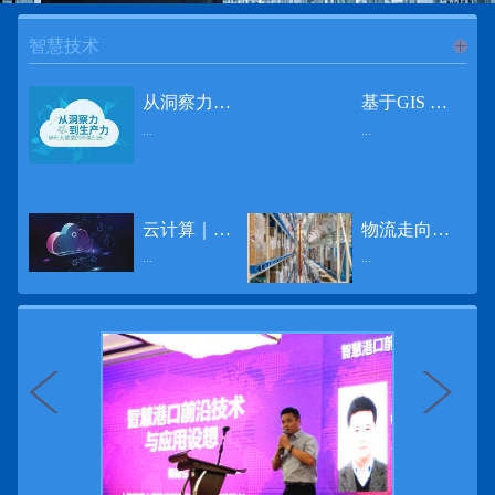
智慧技术
进入
智
从洞察力到生产力 伊利大数据的价值创造
基于GIS 的小城市交通网络分析研究
...
...
慧技术
12月2日，中国经济和金融领域最具权威性和前瞻性的年度盛会——第七届财新峰会在北京举行，围绕“改革执行力”这一主题，全国著名学者、知名企业家就“数字革命”等话题展开激烈讨论，共同为中国经济转型升级探寻新路径。全球乳业8强伊利集团从前瞻性的角度对大数据的价值创造进行了系统性的思考，大胆提出从洞察力到生产力的战略构想。伊利认为，数据本身并没有任何意义。只有不断分析和洞察这些数据，将其转化为信息和知识，再用来指导行为、解决实际问题，才能产生真正的价值。数据来源：线上+线下除了整合500多万销售终端、10亿级消费者和数量庞大的合作伙伴提供的信息，伊利还与百度、苏宁、天猫、唯品会、同程旅游等展开深入合作，建立互联网生态圈，实现了精准的用户需求画像和配套的产品策略，利用大数据技术深度挖掘消费者行为，洞察消费者需求。数据使用：产业链共赢伊利与全球大型零售商密切合作，进行资源整合与大数据信息共享，有针对性地调整货架摆放、促销设计等，为乳制品零售渠道提供关于消费场景和消费体验优化的全方位解决方案，提升消费者购物体验和满意度，强化消费者的忠诚度，最终实现供应商、零售商与消费者多方的共赢。而在互联网上，通过抓取和分析母婴人群的大数据信息，判断目标人群主要的营养需求，伊利构建了“母婴生态圈”——当一位新妈妈在平台上搜索相关营养信息时，大数据分析系统会根据她搜索和关注的内容，判断宝宝当前最关键的营养补充需求，并快速对接销售平台，完成从需求建立、到需求分析再到销售的循环闭合。数据价值：重要生产力2015年，伊利营业总收入达到603.6亿元。其中，安慕希零售额同比增长460%，金领冠珍护零售额同比增长27%，托菲尔零售额同比增长921%；在荷兰合作银行发布的2016年度“全球乳业20强”榜单中，伊利排名跃升至全球乳业8强。在市场的另一端，大数据还实现了与消费者的有效连接，使得伊利的企业品牌形象深入人心。根据凯度发布《2016 全球品牌足迹报告》显示，过去一年，消费者购买该品牌超过11亿人次——伊利成为中国消费者选择最多的品牌。大数据的广泛运用已经成为伊利重要的生产力构成，未来还将形成伊利集团实现从百亿级企业向千亿级企业跨越的重要驱动。（摘自：光明网）
导 读 本文对湖州市织里镇镇区现状交通网络、用地布局和人口分布等进行分析，利用GIS 软件构建交通网络，以道路密度与面积率为主要指标，通过叠加分析、核密度分析、可达性分析等空间分析方法，结合现状存在的问题对交通网络进行优化。结果表明，现状镇区核心区域属于典型的“窄马路、密路网”布局模式，交通通达性与可达性呈负相关，核心区交通网络优化后能够满足通行和停车需要，同时完善和优化镇区交通网络，使镇区用地布局更加合理，以更好地服务于工业、商业和居住等需求。织里镇作为中国童装名镇，现状镇区常住人口约30 万人，是浙江省首批小城市试点镇之一，具有高人口密度、高度混杂的土地利用以及高度混杂的居住与就业特征，使城市居民的出行距离较短、出行次数偏高。随着现代工业园区的建设、分离程度很高的居住地区和就业地区的逐渐形成，使居民的出行距离有所增加，主要的交通干道开始出现潮汐式交通流，对城市的交通运输系统产生了新的影响，给城市交通的发展带来了巨大的压力。本文将织里镇区建设用地布局、人口分布、交通网络等现状数据建立GIS 数据库[1]，利用GIS 空间分析方法[2]，对织里镇区范围内交通网络进行进一步分析研究。01 研究区交通网络现状分析1.1 现状用地布局与人口分布区域用地布局、人口分布与交通网络的形成三者相互影响、密切相关[3]，因此首先分析研究区现状用地布局与人口分布状况。图1 镇区建设用地现状布局图研究区总面积为2775.58 公顷，镇区现状布局如图1 所示（红线为镇区范围线，蓝线为核心区范围线，下同），其用地构成如表1，可以看出，现状建成区以工业用地为主，其比重达到37.63%，其中主要是童装加工为代表的一类工业用地，占工业用地比重约80%；纯居住用地占比不足，经实地调查，织里镇童装加工沿袭传统的家庭小作坊模式，属于典型的劳动密集型产业，其居住用地要以三合一的用地形式存在主（即一层以童装市场门面为主，二层空间为童装生产，三层、四层空间为居住空间），且公共管理与公共服务用地和绿地与广场用地严重不足，这种用地模式所带来的直接影响是居住环境质量不高，基于上述的现状建成区的用地构成，研究区居住、工作、生活环境亟需改善。图2 现状人口分布与功能业态叠加至2016 年年末，研究区范围内人口为30.22 万人，其中户籍人口为4.23 人，外来常住...
云计算｜边缘计算将为物联网行业带来巨大增长
物流走向未来的“魔法师”
频道
...
...
数据量迅速增长，据估计，到2025年，全球每天将产生463 EB的数据。智能建筑是数字世界的积极参与者：到2018年底，作为物联网建筑自动化一部分部署的传感器、执行器、模块、网关和其他连网设备的安装基数估计为1.51亿个，预计到2022年这一数字将达到4.83亿。随着如此多的建筑业主正在寻找节约能源、降低运营支出并达到可持续发展目标的方法，因此，毫无疑问，对物联网数据的依赖正在增加。事实上，现在生成的海量数据是边缘计算的主要推动力。在本文中，我们将定义边缘计算及其在物联网中的作用，以及为什么它有可能为整个物联网行业带来巨大的增长，并讨论设施管理中的一些潜在用例。边缘计算与物联网有什么关系？边缘计算是一个新概念，指的是某些物联网设备无需将数据发送到云端即可处理和分析数据的能力。相反，处理发生在数据源或附近(靠近网络的“边缘”)，无论是在物联网设备本身，还是在同一建筑物内或附近其他地方的本地边缘服务器。这与典型的物联网云计算设置形成鲜明对比，在该设置中，传感器从建筑环境中收集数据并将其传输到附近的物联网网关，该网关聚合传感器数据并将其上传到云中，然后在云中对其进行处理和分析。在未来，构建网络基础架构很有可能将边缘和云计算结合在一起，大规模数据处理和分析在云中进行，而边缘设备在本地处理关键的、对时间敏感的数据。边缘计算的3大优势与云计算相比，边缘计算有几个显着的优势：1、由于数据不必传输太远，因此可以减少处理时间通过云传递数据可能需要几秒钟的时间，而边缘计算可能只需要几微秒的时间，这在某些情况下非常有价值(比如自动驾驶)。2、它提供了超越云计算的改进能力特别是，需要快速处理和响应的应用程序将受益于边缘计算。▲例如，无人驾驶汽车需要边缘计算能够提供近乎即时的处理能力，以便为安全驾驶做出决定。▲智慧城市可以利用边缘计算来减少集中处理的数据量，并通过更快地对问题作出反应来改善它们的服务。▲甚至医疗机构也可以利用本地处理的优势，为农村地区的居民提供更好的医疗服务，并向各地的患者实时推荐治疗方案。3、它降低了与数据处理相关的成本如上所述，智能建筑产生的数据量预计在未来几年内将会大幅增加，因此，处理成本也会相应增加。由于建筑物中可能有数百个物联网设备，因此更有效地分类和管理数据至关重要。通过利用边缘和云计算选项，并且只向云发送重要数据，建筑物所有者可以将与数据处理相关的成本降低。类似...
近日，电商巨头亚马逊宣布了一项重要举措：要求所有三方卖家从8月31日开始，将其包裹的投递速度提高40%。那么，亚马逊究竟是如何在保证销量的同时，提高整个平台物流效率的？其实，亚马逊不仅仅是电商平台，还是一家科技公司，其在业内率先使用了大数据，利用人工智能和云技术进行仓储物流的管理，创新推出了预测性调拨、跨区域配送、跨国境配送等服务，并由此建立了全球跨境云仓。可以说，大数据应用技术是亚马逊提升物流效率、应对供应链挑战的关键。所谓物流大数据，即运输、仓储、搬运装卸、包装及流通加工等物流环节中涉及的数据、信息等。大数据应用技术在物流行业可以提升物流效率、应对供应链挑战。同时，数据赋能物流行业，能够给行业带来新的机遇和挑战。数据是赋能的魔法，尤其是物流大数据应用，使物流企业能够提高效率，降低成本，并寻求新的商机，可以说，大数据正在成为物流行业最大的福利。联想到这几年物流行业的快速发展，处处可见的大物流、大流通、新物流、新渠道、新零售、无界零售等等，成立的前提都是数据应用，是数据的变现与数据沉淀的结果。现如今，大数据已经渗透到物流的各个环节，并已成为物流行业创新的基石。未来，物流行业对大数据的需求前景将会更加广阔，大数据对包括供应链在内的行业变革以及跨界融合已在进行之中。PetaBase-i助力提升码头业务运行效率 在全球化的今天，集装箱运输业约占世界海运贸易总值的一半以上，集装箱运输已成为海运供应链非常重要的一环。堆场是集装箱码头的基础资源，堆场集箱堆位的分配管理直接影响码头的运作效率。国内一家知名度较高的上市公司(以下简称z 客户)，拥有几十个面积多达上百万平方米的码头和集装箱场站资源，每年为全球客户提供价值数十亿的仓储码头服务。在接触PetaBase-i 之前，z 客户一直使用集装箱信息管理系统来监控吉箱场位情况并进行相关统计分析。信息管理系统使用的是传统关系型数据库,但随着数据增长到一定的量级时，对集装箱码头堆场堆放情况的分析越来越困难，现有的系统和数据库策略限制了z客户优化码头资源调度的能力。为了提高实时分析性能，z客户决定引入一套实时大数据平台，一个能提供实时查询、灵活扩展的解决方案。这个方案需要能适应企业的数据增长速度，并能够在不中断服务的情况下提供弹性伸缩能力。经过综合能力评估后，z客户选择了PetaBase-i。PetaBase-i 通过快速处理和...
>>