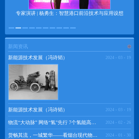
专家演讲 | 杨勇生：智慧港口前沿技术与应用设想
新闻资讯
进入
新
新能源技术发展（冯诗韬）
2024
-
03
-
19
闻资讯
频道
新能源技术发展（冯诗韬）
2024
-
03
-
19
物流“大动脉” 网络“氢”先行 7个氢能高速场景落地京津冀
2024
-
02
-
26
>>
货畅其流，一城繁华——看烟台现代物流发展
2024
-
01
-
30