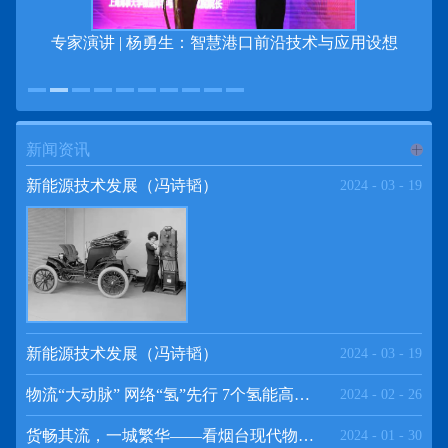
专家演讲 | 杨勇生：智慧港口前沿技术与应用设想
新闻资讯
进入
新
新能源技术发展（冯诗韬）
2024
-
03
-
19
闻资讯
频道
新能源技术发展（冯诗韬）
2024
-
03
-
19
物流“大动脉” 网络“氢”先行 7个氢能高速场景落地京津冀
2024
-
02
-
26
>>
货畅其流，一城繁华——看烟台现代物流发展
2024
-
01
-
30