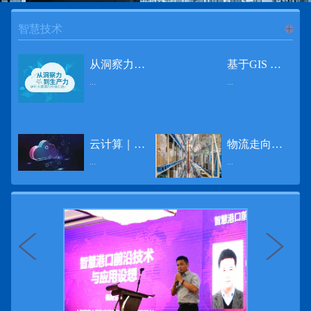
智慧技术
进入
智
从洞察力到生产力 伊利大数据的价值创造
基于GIS 的小城市交通网络分析研究
...
...
慧技术
12月2日，中国经济和金融领域最具权威性和前瞻性的年度盛会——第七届财新峰会在北京举行，围绕“改革执行力”这一主题，全国著名学者、知名企业家就“数字革命”等话题展开激烈讨论，共同为中国经济转型升级探寻新路径。全球乳业8强伊利集团从前瞻性的角度对大数据的价值创造进行了系统性的思考，大胆提出从洞察力到生产力的战略构想。伊利认为，数据本身并没有任何意义。只有不断分析和洞察这些数据，将其转化为信息和知识，再用来指导行为、解决实际问题，才能产生真正的价值。数据来源：线上+线下除了整合500多万销售终端、10亿级消费者和数量庞大的合作伙伴提供的信息，伊利还与百度、苏宁、天猫、唯品会、同程旅游等展开深入合作，建立互联网生态圈，实现了精准的用户需求画像和配套的产品策略，利用大数据技术深度挖掘消费者行为，洞察消费者需求。数据使用：产业链共赢伊利与全球大型零售商密切合作，进行资源整合与大数据信息共享，有针对性地调整货架摆放、促销设计等，为乳制品零售渠道提供关于消费场景和消费体验优化的全方位解决方案，提升消费者购物体验和满意度，强化消费者的忠诚度，最终实现供应商、零售商与消费者多方的共赢。而在互联网上，通过抓取和分析母婴人群的大数据信息，判断目标人群主要的营养需求，伊利构建了“母婴生态圈”——当一位新妈妈在平台上搜索相关营养信息时，大数据分析系统会根据她搜索和关注的内容，判断宝宝当前最关键的营养补充需求，并快速对接销售平台，完成从需求建立、到需求分析再到销售的循环闭合。数据价值：重要生产力2015年，伊利营业总收入达到603.6亿元。其中，安慕希零售额同比增长460%，金领冠珍护零售额同比增长27%，托菲尔零售额同比增长921%；在荷兰合作银行发布的2016年度“全球乳业20强”榜单中，伊利排名跃升至全球乳业8强。在市场的另一端，大数据还实现了与消费者的有效连接，使得伊利的企业品牌形象深入人心。根据凯度发布《2016 全球品牌足迹报告》显示，过去一年，消费者购买该品牌超过11亿人次——伊利成为中国消费者选择最多的品牌。大数据的广泛运用已经成为伊利重要的生产力构成，未来还将形成伊利集团实现从百亿级企业向千亿级企业跨越的重要驱动。（摘自：光明网）
导 读 本文对湖州市织里镇镇区现状交通网络、用地布局和人口分布等进行分析，利用GIS 软件构建交通网络，以道路密度与面积率为主要指标，通过叠加分析、核密度分析、可达性分析等空间分析方法，结合现状存在的问题对交通网络进行优化。结果表明，现状镇区核心区域属于典型的“窄马路、密路网”布局模式，交通通达性与可达性呈负相关，核心区交通网络优化后能够满足通行和停车需要，同时完善和优化镇区交通网络，使镇区用地布局更加合理，以更好地服务于工业、商业和居住等需求。织里镇作为中国童装名镇，现状镇区常住人口约30 万人，是浙江省首批小城市试点镇之一，具有高人口密度、高度混杂的土地利用以及高度混杂的居住与就业特征，使城市居民的出行距离较短、出行次数偏高。随着现代工业园区的建设、分离程度很高的居住地区和就业地区的逐渐形成，使居民的出行距离有所增加，主要的交通干道开始出现潮汐式交通流，对城市的交通运输系统产生了新的影响，给城市交通的发展带来了巨大的压力。本文将织里镇区建设用地布局、人口分布、交通网络等现状数据建立GIS 数据库[1]，利用GIS 空间分析方法[2]，对织里镇区范围内交通网络进行进一步分析研究。01 研究区交通网络现状分析1.1 现状用地布局与人口分布区域用地布局、人口分布与交通网络的形成三者相互影响、密切相关[3]，因此首先分析研究区现状用地布局与人口分布状况。图1 镇区建设用地现状布局图研究区总面积为2775.58 公顷，镇区现状布局如图1 所示（红线为镇区范围线，蓝线为核心区范围线，下同），其用地构成如表1，可以看出，现状建成区以工业用地为主，其比重达到37.63%，其中主要是童装加工为代表的一类工业用地，占工业用地比重约80%；纯居住用地占比不足，经实地调查，织里镇童装加工沿袭传统的家庭小作坊模式，属于典型的劳动密集型产业，其居住用地要以三合一的用地形式存在主（即一层以童装市场门面为主，二层空间为童装生产，三层、四层空间为居住空间），且公共管理与公共服务用地和绿地与广场用地严重不足，这种用地模式所带来的直接影响是居住环境质量不高，基于上述的现状建成区的用地构成，研究区居住、工作、生活环境亟需改善。图2 现状人口分布与功能业态叠加至2016 年年末，研究区范围内人口为30.22 万人，其中户籍人口为4.23 人，外来常住...
云计算｜边缘计算将为物联网行业带来巨大增长
物流走向未来的“魔法师”
频道
...
...
数据量迅速增长，据估计，到2025年，全球每天将产生463 EB的数据。智能建筑是数字世界的积极参与者：到2018年底，作为物联网建筑自动化一部分部署的传感器、执行器、模块、网关和其他连网设备的安装基数估计为1.51亿个，预计到2022年这一数字将达到4.83亿。随着如此多的建筑业主正在寻找节约能源、降低运营支出并达到可持续发展目标的方法，因此，毫无疑问，对物联网数据的依赖正在增加。事实上，现在生成的海量数据是边缘计算的主要推动力。在本文中，我们将定义边缘计算及其在物联网中的作用，以及为什么它有可能为整个物联网行业带来巨大的增长，并讨论设施管理中的一些潜在用例。边缘计算与物联网有什么关系？边缘计算是一个新概念，指的是某些物联网设备无需将数据发送到云端即可处理和分析数据的能力。相反，处理发生在数据源或附近(靠近网络的“边缘”)，无论是在物联网设备本身，还是在同一建筑物内或附近其他地方的本地边缘服务器。这与典型的物联网云计算设置形成鲜明对比，在该设置中，传感器从建筑环境中收集数据并将其传输到附近的物联网网关，该网关聚合传感器数据并将其上传到云中，然后在云中对其进行处理和分析。在未来，构建网络基础架构很有可能将边缘和云计算结合在一起，大规模数据处理和分析在云中进行，而边缘设备在本地处理关键的、对时间敏感的数据。边缘计算的3大优势与云计算相比，边缘计算有几个显着的优势：1、由于数据不必传输太远，因此可以减少处理时间通过云传递数据可能需要几秒钟的时间，而边缘计算可能只需要几微秒的时间，这在某些情况下非常有价值(比如自动驾驶)。2、它提供了超越云计算的改进能力特别是，需要快速处理和响应的应用程序将受益于边缘计算。▲例如，无人驾驶汽车需要边缘计算能够提供近乎即时的处理能力，以便为安全驾驶做出决定。▲智慧城市可以利用边缘计算来减少集中处理的数据量，并通过更快地对问题作出反应来改善它们的服务。▲甚至医疗机构也可以利用本地处理的优势，为农村地区的居民提供更好的医疗服务，并向各地的患者实时推荐治疗方案。3、它降低了与数据处理相关的成本如上所述，智能建筑产生的数据量预计在未来几年内将会大幅增加，因此，处理成本也会相应增加。由于建筑物中可能有数百个物联网设备，因此更有效地分类和管理数据至关重要。通过利用边缘和云计算选项，并且只向云发送重要数据，建筑物所有者可以将与数据处理相关的成本降低。类似...
近日，电商巨头亚马逊宣布了一项重要举措：要求所有三方卖家从8月31日开始，将其包裹的投递速度提高40%。那么，亚马逊究竟是如何在保证销量的同时，提高整个平台物流效率的？其实，亚马逊不仅仅是电商平台，还是一家科技公司，其在业内率先使用了大数据，利用人工智能和云技术进行仓储物流的管理，创新推出了预测性调拨、跨区域配送、跨国境配送等服务，并由此建立了全球跨境云仓。可以说，大数据应用技术是亚马逊提升物流效率、应对供应链挑战的关键。所谓物流大数据，即运输、仓储、搬运装卸、包装及流通加工等物流环节中涉及的数据、信息等。大数据应用技术在物流行业可以提升物流效率、应对供应链挑战。同时，数据赋能物流行业，能够给行业带来新的机遇和挑战。数据是赋能的魔法，尤其是物流大数据应用，使物流企业能够提高效率，降低成本，并寻求新的商机，可以说，大数据正在成为物流行业最大的福利。联想到这几年物流行业的快速发展，处处可见的大物流、大流通、新物流、新渠道、新零售、无界零售等等，成立的前提都是数据应用，是数据的变现与数据沉淀的结果。现如今，大数据已经渗透到物流的各个环节，并已成为物流行业创新的基石。未来，物流行业对大数据的需求前景将会更加广阔，大数据对包括供应链在内的行业变革以及跨界融合已在进行之中。PetaBase-i助力提升码头业务运行效率 在全球化的今天，集装箱运输业约占世界海运贸易总值的一半以上，集装箱运输已成为海运供应链非常重要的一环。堆场是集装箱码头的基础资源，堆场集箱堆位的分配管理直接影响码头的运作效率。国内一家知名度较高的上市公司(以下简称z 客户)，拥有几十个面积多达上百万平方米的码头和集装箱场站资源，每年为全球客户提供价值数十亿的仓储码头服务。在接触PetaBase-i 之前，z 客户一直使用集装箱信息管理系统来监控吉箱场位情况并进行相关统计分析。信息管理系统使用的是传统关系型数据库,但随着数据增长到一定的量级时，对集装箱码头堆场堆放情况的分析越来越困难，现有的系统和数据库策略限制了z客户优化码头资源调度的能力。为了提高实时分析性能，z客户决定引入一套实时大数据平台，一个能提供实时查询、灵活扩展的解决方案。这个方案需要能适应企业的数据增长速度，并能够在不中断服务的情况下提供弹性伸缩能力。经过综合能力评估后，z客户选择了PetaBase-i。PetaBase-i 通过快速处理和...
>>