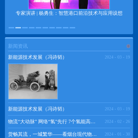
专家演讲 | 杨勇生：智慧港口前沿技术与应用设想
新闻资讯
进入
新
新能源技术发展（冯诗韬）
2024
-
03
-
19
闻资讯
频道
新能源技术发展（冯诗韬）
2024
-
03
-
19
物流“大动脉” 网络“氢”先行 7个氢能高速场景落地京津冀
2024
-
02
-
26
>>
货畅其流，一城繁华——看烟台现代物流发展
2024
-
01
-
30