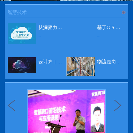
智慧技术
进入
智
从洞察力到生产力 伊利大数据的价值创造
基于GIS 的小城市交通网络分析研究
...
...
慧技术
12月2日，中国经济和金融领域最具权威性和前瞻性的年度盛会——第七届财新峰会在北京举行，围绕“改革执行力”这一主题，全国著名学者、知名企业家就“数字革命”等话题展开激烈讨论，共同为中国经济转型升级探寻新路径。全球乳业8强伊利集团从前瞻性的角度对大数据的价值创造进行了系统性的思考，大胆提出从洞察力到生产力的战略构想。伊利认为，数据本身并没有任何意义。只有不断分析和洞察这些数据，将其转化为信息和知识，再用来指导行为、解决实际问题，才能产生真正的价值。数据来源：线上+线下除了整合500多万销售终端、10亿级消费者和数量庞大的合作伙伴提供的信息，伊利还与百度、苏宁、天猫、唯品会、同程旅游等展开深入合作，建立互联网生态圈，实现了精准的用户需求画像和配套的产品策略，利用大数据技术深度挖掘消费者行为，洞察消费者需求。数据使用：产业链共赢伊利与全球大型零售商密切合作，进行资源整合与大数据信息共享，有针对性地调整货架摆放、促销设计等，为乳制品零售渠道提供关于消费场景和消费体验优化的全方位解决方案，提升消费者购物体验和满意度，强化消费者的忠诚度，最终实现供应商、零售商与消费者多方的共赢。而在互联网上，通过抓取和分析母婴人群的大数据信息，判断目标人群主要的营养需求，伊利构建了“母婴生态圈”——当一位新妈妈在平台上搜索相关营养信息时，大数据分析系统会根据她搜索和关注的内容，判断宝宝当前最关键的营养补充需求，并快速对接销售平台，完成从需求建立、到需求分析再到销售的循环闭合。数据价值：重要生产力2015年，伊利营业总收入达到603.6亿元。其中，安慕希零售额同比增长460%，金领冠珍护零售额同比增长27%，托菲尔零售额同比增长921%；在荷兰合作银行发布的2016年度“全球乳业20强”榜单中，伊利排名跃升至全球乳业8强。在市场的另一端，大数据还实现了与消费者的有效连接，使得伊利的企业品牌形象深入人心。根据凯度发布《2016 全球品牌足迹报告》显示，过去一年，消费者购买该品牌超过11亿人次——伊利成为中国消费者选择最多的品牌。大数据的广泛运用已经成为伊利重要的生产力构成，未来还将形成伊利集团实现从百亿级企业向千亿级企业跨越的重要驱动。（摘自：光明网）
导 读 本文对湖州市织里镇镇区现状交通网络、用地布局和人口分布等进行分析，利用GIS 软件构建交通网络，以道路密度与面积率为主要指标，通过叠加分析、核密度分析、可达性分析等空间分析方法，结合现状存在的问题对交通网络进行优化。结果表明，现状镇区核心区域属于典型的“窄马路、密路网”布局模式，交通通达性与可达性呈负相关，核心区交通网络优化后能够满足通行和停车需要，同时完善和优化镇区交通网络，使镇区用地布局更加合理，以更好地服务于工业、商业和居住等需求。织里镇作为中国童装名镇，现状镇区常住人口约30 万人，是浙江省首批小城市试点镇之一，具有高人口密度、高度混杂的土地利用以及高度混杂的居住与就业特征，使城市居民的出行距离较短、出行次数偏高。随着现代工业园区的建设、分离程度很高的居住地区和就业地区的逐渐形成，使居民的出行距离有所增加，主要的交通干道开始出现潮汐式交通流，对城市的交通运输系统产生了新的影响，给城市交通的发展带来了巨大的压力。本文将织里镇区建设用地布局、人口分布、交通网络等现状数据建立GIS 数据库[1]，利用GIS 空间分析方法[2]，对织里镇区范围内交通网络进行进一步分析研究。01 研究区交通网络现状分析1.1 现状用地布局与人口分布区域用地布局、人口分布与交通网络的形成三者相互影响、密切相关[3]，因此首先分析研究区现状用地布局与人口分布状况。图1 镇区建设用地现状布局图研究区总面积为2775.58 公顷，镇区现状布局如图1 所示（红线为镇区范围线，蓝线为核心区范围线，下同），其用地构成如表1，可以看出，现状建成区以工业用地为主，其比重达到37.63%，其中主要是童装加工为代表的一类工业用地，占工业用地比重约80%；纯居住用地占比不足，经实地调查，织里镇童装加工沿袭传统的家庭小作坊模式，属于典型的劳动密集型产业，其居住用地要以三合一的用地形式存在主（即一层以童装市场门面为主，二层空间为童装生产，三层、四层空间为居住空间），且公共管理与公共服务用地和绿地与广场用地严重不足，这种用地模式所带来的直接影响是居住环境质量不高，基于上述的现状建成区的用地构成，研究区居住、工作、生活环境亟需改善。图2 现状人口分布与功能业态叠加至2016 年年末，研究区范围内人口为30.22 万人，其中户籍人口为4.23 人，外来常住...
云计算｜边缘计算将为物联网行业带来巨大增长
物流走向未来的“魔法师”
频道
...
...
数据量迅速增长，据估计，到2025年，全球每天将产生463 EB的数据。智能建筑是数字世界的积极参与者：到2018年底，作为物联网建筑自动化一部分部署的传感器、执行器、模块、网关和其他连网设备的安装基数估计为1.51亿个，预计到2022年这一数字将达到4.83亿。随着如此多的建筑业主正在寻找节约能源、降低运营支出并达到可持续发展目标的方法，因此，毫无疑问，对物联网数据的依赖正在增加。事实上，现在生成的海量数据是边缘计算的主要推动力。在本文中，我们将定义边缘计算及其在物联网中的作用，以及为什么它有可能为整个物联网行业带来巨大的增长，并讨论设施管理中的一些潜在用例。边缘计算与物联网有什么关系？边缘计算是一个新概念，指的是某些物联网设备无需将数据发送到云端即可处理和分析数据的能力。相反，处理发生在数据源或附近(靠近网络的“边缘”)，无论是在物联网设备本身，还是在同一建筑物内或附近其他地方的本地边缘服务器。这与典型的物联网云计算设置形成鲜明对比，在该设置中，传感器从建筑环境中收集数据并将其传输到附近的物联网网关，该网关聚合传感器数据并将其上传到云中，然后在云中对其进行处理和分析。在未来，构建网络基础架构很有可能将边缘和云计算结合在一起，大规模数据处理和分析在云中进行，而边缘设备在本地处理关键的、对时间敏感的数据。边缘计算的3大优势与云计算相比，边缘计算有几个显着的优势：1、由于数据不必传输太远，因此可以减少处理时间通过云传递数据可能需要几秒钟的时间，而边缘计算可能只需要几微秒的时间，这在某些情况下非常有价值(比如自动驾驶)。2、它提供了超越云计算的改进能力特别是，需要快速处理和响应的应用程序将受益于边缘计算。▲例如，无人驾驶汽车需要边缘计算能够提供近乎即时的处理能力，以便为安全驾驶做出决定。▲智慧城市可以利用边缘计算来减少集中处理的数据量，并通过更快地对问题作出反应来改善它们的服务。▲甚至医疗机构也可以利用本地处理的优势，为农村地区的居民提供更好的医疗服务，并向各地的患者实时推荐治疗方案。3、它降低了与数据处理相关的成本如上所述，智能建筑产生的数据量预计在未来几年内将会大幅增加，因此，处理成本也会相应增加。由于建筑物中可能有数百个物联网设备，因此更有效地分类和管理数据至关重要。通过利用边缘和云计算选项，并且只向云发送重要数据，建筑物所有者可以将与数据处理相关的成本降低。类似...
近日，电商巨头亚马逊宣布了一项重要举措：要求所有三方卖家从8月31日开始，将其包裹的投递速度提高40%。那么，亚马逊究竟是如何在保证销量的同时，提高整个平台物流效率的？其实，亚马逊不仅仅是电商平台，还是一家科技公司，其在业内率先使用了大数据，利用人工智能和云技术进行仓储物流的管理，创新推出了预测性调拨、跨区域配送、跨国境配送等服务，并由此建立了全球跨境云仓。可以说，大数据应用技术是亚马逊提升物流效率、应对供应链挑战的关键。所谓物流大数据，即运输、仓储、搬运装卸、包装及流通加工等物流环节中涉及的数据、信息等。大数据应用技术在物流行业可以提升物流效率、应对供应链挑战。同时，数据赋能物流行业，能够给行业带来新的机遇和挑战。数据是赋能的魔法，尤其是物流大数据应用，使物流企业能够提高效率，降低成本，并寻求新的商机，可以说，大数据正在成为物流行业最大的福利。联想到这几年物流行业的快速发展，处处可见的大物流、大流通、新物流、新渠道、新零售、无界零售等等，成立的前提都是数据应用，是数据的变现与数据沉淀的结果。现如今，大数据已经渗透到物流的各个环节，并已成为物流行业创新的基石。未来，物流行业对大数据的需求前景将会更加广阔，大数据对包括供应链在内的行业变革以及跨界融合已在进行之中。PetaBase-i助力提升码头业务运行效率 在全球化的今天，集装箱运输业约占世界海运贸易总值的一半以上，集装箱运输已成为海运供应链非常重要的一环。堆场是集装箱码头的基础资源，堆场集箱堆位的分配管理直接影响码头的运作效率。国内一家知名度较高的上市公司(以下简称z 客户)，拥有几十个面积多达上百万平方米的码头和集装箱场站资源，每年为全球客户提供价值数十亿的仓储码头服务。在接触PetaBase-i 之前，z 客户一直使用集装箱信息管理系统来监控吉箱场位情况并进行相关统计分析。信息管理系统使用的是传统关系型数据库,但随着数据增长到一定的量级时，对集装箱码头堆场堆放情况的分析越来越困难，现有的系统和数据库策略限制了z客户优化码头资源调度的能力。为了提高实时分析性能，z客户决定引入一套实时大数据平台，一个能提供实时查询、灵活扩展的解决方案。这个方案需要能适应企业的数据增长速度，并能够在不中断服务的情况下提供弹性伸缩能力。经过综合能力评估后，z客户选择了PetaBase-i。PetaBase-i 通过快速处理和...
>>