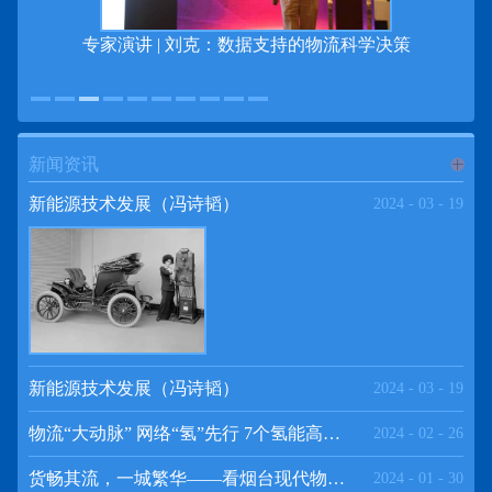
专
专家演讲 | 刘克：数据支持的物流科学决策
新闻资讯
进入
新
新能源技术发展（冯诗韬）
2024
-
03
-
19
闻资讯
频道
新能源技术发展（冯诗韬）
2024
-
03
-
19
物流“大动脉” 网络“氢”先行 7个氢能高速场景落地京津冀
2024
-
02
-
26
>>
货畅其流，一城繁华——看烟台现代物流发展
2024
-
01
-
30