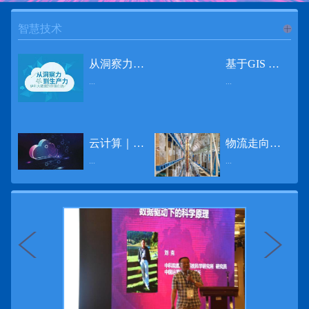
智慧技术
进入
智
从洞察力到生产力 伊利大数据的价值创造
基于GIS 的小城市交通网络分析研究
...
...
慧技术
12月2日，中国经济和金融领域最具权威性和前瞻性的年度盛会——第七届财新峰会在北京举行，围绕“改革执行力”这一主题，全国著名学者、知名企业家就“数字革命”等话题展开激烈讨论，共同为中国经济转型升级探寻新路径。全球乳业8强伊利集团从前瞻性的角度对大数据的价值创造进行了系统性的思考，大胆提出从洞察力到生产力的战略构想。伊利认为，数据本身并没有任何意义。只有不断分析和洞察这些数据，将其转化为信息和知识，再用来指导行为、解决实际问题，才能产生真正的价值。数据来源：线上+线下除了整合500多万销售终端、10亿级消费者和数量庞大的合作伙伴提供的信息，伊利还与百度、苏宁、天猫、唯品会、同程旅游等展开深入合作，建立互联网生态圈，实现了精准的用户需求画像和配套的产品策略，利用大数据技术深度挖掘消费者行为，洞察消费者需求。数据使用：产业链共赢伊利与全球大型零售商密切合作，进行资源整合与大数据信息共享，有针对性地调整货架摆放、促销设计等，为乳制品零售渠道提供关于消费场景和消费体验优化的全方位解决方案，提升消费者购物体验和满意度，强化消费者的忠诚度，最终实现供应商、零售商与消费者多方的共赢。而在互联网上，通过抓取和分析母婴人群的大数据信息，判断目标人群主要的营养需求，伊利构建了“母婴生态圈”——当一位新妈妈在平台上搜索相关营养信息时，大数据分析系统会根据她搜索和关注的内容，判断宝宝当前最关键的营养补充需求，并快速对接销售平台，完成从需求建立、到需求分析再到销售的循环闭合。数据价值：重要生产力2015年，伊利营业总收入达到603.6亿元。其中，安慕希零售额同比增长460%，金领冠珍护零售额同比增长27%，托菲尔零售额同比增长921%；在荷兰合作银行发布的2016年度“全球乳业20强”榜单中，伊利排名跃升至全球乳业8强。在市场的另一端，大数据还实现了与消费者的有效连接，使得伊利的企业品牌形象深入人心。根据凯度发布《2016 全球品牌足迹报告》显示，过去一年，消费者购买该品牌超过11亿人次——伊利成为中国消费者选择最多的品牌。大数据的广泛运用已经成为伊利重要的生产力构成，未来还将形成伊利集团实现从百亿级企业向千亿级企业跨越的重要驱动。（摘自：光明网）
导 读 本文对湖州市织里镇镇区现状交通网络、用地布局和人口分布等进行分析，利用GIS 软件构建交通网络，以道路密度与面积率为主要指标，通过叠加分析、核密度分析、可达性分析等空间分析方法，结合现状存在的问题对交通网络进行优化。结果表明，现状镇区核心区域属于典型的“窄马路、密路网”布局模式，交通通达性与可达性呈负相关，核心区交通网络优化后能够满足通行和停车需要，同时完善和优化镇区交通网络，使镇区用地布局更加合理，以更好地服务于工业、商业和居住等需求。织里镇作为中国童装名镇，现状镇区常住人口约30 万人，是浙江省首批小城市试点镇之一，具有高人口密度、高度混杂的土地利用以及高度混杂的居住与就业特征，使城市居民的出行距离较短、出行次数偏高。随着现代工业园区的建设、分离程度很高的居住地区和就业地区的逐渐形成，使居民的出行距离有所增加，主要的交通干道开始出现潮汐式交通流，对城市的交通运输系统产生了新的影响，给城市交通的发展带来了巨大的压力。本文将织里镇区建设用地布局、人口分布、交通网络等现状数据建立GIS 数据库[1]，利用GIS 空间分析方法[2]，对织里镇区范围内交通网络进行进一步分析研究。01 研究区交通网络现状分析1.1 现状用地布局与人口分布区域用地布局、人口分布与交通网络的形成三者相互影响、密切相关[3]，因此首先分析研究区现状用地布局与人口分布状况。图1 镇区建设用地现状布局图研究区总面积为2775.58 公顷，镇区现状布局如图1 所示（红线为镇区范围线，蓝线为核心区范围线，下同），其用地构成如表1，可以看出，现状建成区以工业用地为主，其比重达到37.63%，其中主要是童装加工为代表的一类工业用地，占工业用地比重约80%；纯居住用地占比不足，经实地调查，织里镇童装加工沿袭传统的家庭小作坊模式，属于典型的劳动密集型产业，其居住用地要以三合一的用地形式存在主（即一层以童装市场门面为主，二层空间为童装生产，三层、四层空间为居住空间），且公共管理与公共服务用地和绿地与广场用地严重不足，这种用地模式所带来的直接影响是居住环境质量不高，基于上述的现状建成区的用地构成，研究区居住、工作、生活环境亟需改善。图2 现状人口分布与功能业态叠加至2016 年年末，研究区范围内人口为30.22 万人，其中户籍人口为4.23 人，外来常住...
云计算｜边缘计算将为物联网行业带来巨大增长
物流走向未来的“魔法师”
频道
...
...
数据量迅速增长，据估计，到2025年，全球每天将产生463 EB的数据。智能建筑是数字世界的积极参与者：到2018年底，作为物联网建筑自动化一部分部署的传感器、执行器、模块、网关和其他连网设备的安装基数估计为1.51亿个，预计到2022年这一数字将达到4.83亿。随着如此多的建筑业主正在寻找节约能源、降低运营支出并达到可持续发展目标的方法，因此，毫无疑问，对物联网数据的依赖正在增加。事实上，现在生成的海量数据是边缘计算的主要推动力。在本文中，我们将定义边缘计算及其在物联网中的作用，以及为什么它有可能为整个物联网行业带来巨大的增长，并讨论设施管理中的一些潜在用例。边缘计算与物联网有什么关系？边缘计算是一个新概念，指的是某些物联网设备无需将数据发送到云端即可处理和分析数据的能力。相反，处理发生在数据源或附近(靠近网络的“边缘”)，无论是在物联网设备本身，还是在同一建筑物内或附近其他地方的本地边缘服务器。这与典型的物联网云计算设置形成鲜明对比，在该设置中，传感器从建筑环境中收集数据并将其传输到附近的物联网网关，该网关聚合传感器数据并将其上传到云中，然后在云中对其进行处理和分析。在未来，构建网络基础架构很有可能将边缘和云计算结合在一起，大规模数据处理和分析在云中进行，而边缘设备在本地处理关键的、对时间敏感的数据。边缘计算的3大优势与云计算相比，边缘计算有几个显着的优势：1、由于数据不必传输太远，因此可以减少处理时间通过云传递数据可能需要几秒钟的时间，而边缘计算可能只需要几微秒的时间，这在某些情况下非常有价值(比如自动驾驶)。2、它提供了超越云计算的改进能力特别是，需要快速处理和响应的应用程序将受益于边缘计算。▲例如，无人驾驶汽车需要边缘计算能够提供近乎即时的处理能力，以便为安全驾驶做出决定。▲智慧城市可以利用边缘计算来减少集中处理的数据量，并通过更快地对问题作出反应来改善它们的服务。▲甚至医疗机构也可以利用本地处理的优势，为农村地区的居民提供更好的医疗服务，并向各地的患者实时推荐治疗方案。3、它降低了与数据处理相关的成本如上所述，智能建筑产生的数据量预计在未来几年内将会大幅增加，因此，处理成本也会相应增加。由于建筑物中可能有数百个物联网设备，因此更有效地分类和管理数据至关重要。通过利用边缘和云计算选项，并且只向云发送重要数据，建筑物所有者可以将与数据处理相关的成本降低。类似...
近日，电商巨头亚马逊宣布了一项重要举措：要求所有三方卖家从8月31日开始，将其包裹的投递速度提高40%。那么，亚马逊究竟是如何在保证销量的同时，提高整个平台物流效率的？其实，亚马逊不仅仅是电商平台，还是一家科技公司，其在业内率先使用了大数据，利用人工智能和云技术进行仓储物流的管理，创新推出了预测性调拨、跨区域配送、跨国境配送等服务，并由此建立了全球跨境云仓。可以说，大数据应用技术是亚马逊提升物流效率、应对供应链挑战的关键。所谓物流大数据，即运输、仓储、搬运装卸、包装及流通加工等物流环节中涉及的数据、信息等。大数据应用技术在物流行业可以提升物流效率、应对供应链挑战。同时，数据赋能物流行业，能够给行业带来新的机遇和挑战。数据是赋能的魔法，尤其是物流大数据应用，使物流企业能够提高效率，降低成本，并寻求新的商机，可以说，大数据正在成为物流行业最大的福利。联想到这几年物流行业的快速发展，处处可见的大物流、大流通、新物流、新渠道、新零售、无界零售等等，成立的前提都是数据应用，是数据的变现与数据沉淀的结果。现如今，大数据已经渗透到物流的各个环节，并已成为物流行业创新的基石。未来，物流行业对大数据的需求前景将会更加广阔，大数据对包括供应链在内的行业变革以及跨界融合已在进行之中。PetaBase-i助力提升码头业务运行效率 在全球化的今天，集装箱运输业约占世界海运贸易总值的一半以上，集装箱运输已成为海运供应链非常重要的一环。堆场是集装箱码头的基础资源，堆场集箱堆位的分配管理直接影响码头的运作效率。国内一家知名度较高的上市公司(以下简称z 客户)，拥有几十个面积多达上百万平方米的码头和集装箱场站资源，每年为全球客户提供价值数十亿的仓储码头服务。在接触PetaBase-i 之前，z 客户一直使用集装箱信息管理系统来监控吉箱场位情况并进行相关统计分析。信息管理系统使用的是传统关系型数据库,但随着数据增长到一定的量级时，对集装箱码头堆场堆放情况的分析越来越困难，现有的系统和数据库策略限制了z客户优化码头资源调度的能力。为了提高实时分析性能，z客户决定引入一套实时大数据平台，一个能提供实时查询、灵活扩展的解决方案。这个方案需要能适应企业的数据增长速度，并能够在不中断服务的情况下提供弹性伸缩能力。经过综合能力评估后，z客户选择了PetaBase-i。PetaBase-i 通过快速处理和...
>>