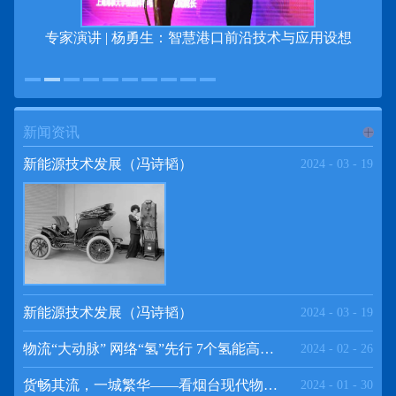
专家演讲 | 杨勇生：智慧港口前沿技术与应用设想
新闻资讯
进入
新
新能源技术发展（冯诗韬）
2024
-
03
-
19
闻资讯
频道
新能源技术发展（冯诗韬）
2024
-
03
-
19
物流“大动脉” 网络“氢”先行 7个氢能高速场景落地京津冀
2024
-
02
-
26
>>
货畅其流，一城繁华——看烟台现代物流发展
2024
-
01
-
30