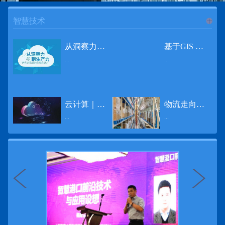
智慧技术
进入
智
从洞察力到生产力 伊利大数据的价值创造
基于GIS 的小城市交通网络分析研究
...
...
慧技术
12月2日，中国经济和金融领域最具权威性和前瞻性的年度盛会——第七届财新峰会在北京举行，围绕“改革执行力”这一主题，全国著名学者、知名企业家就“数字革命”等话题展开激烈讨论，共同为中国经济转型升级探寻新路径。全球乳业8强伊利集团从前瞻性的角度对大数据的价值创造进行了系统性的思考，大胆提出从洞察力到生产力的战略构想。伊利认为，数据本身并没有任何意义。只有不断分析和洞察这些数据，将其转化为信息和知识，再用来指导行为、解决实际问题，才能产生真正的价值。数据来源：线上+线下除了整合500多万销售终端、10亿级消费者和数量庞大的合作伙伴提供的信息，伊利还与百度、苏宁、天猫、唯品会、同程旅游等展开深入合作，建立互联网生态圈，实现了精准的用户需求画像和配套的产品策略，利用大数据技术深度挖掘消费者行为，洞察消费者需求。数据使用：产业链共赢伊利与全球大型零售商密切合作，进行资源整合与大数据信息共享，有针对性地调整货架摆放、促销设计等，为乳制品零售渠道提供关于消费场景和消费体验优化的全方位解决方案，提升消费者购物体验和满意度，强化消费者的忠诚度，最终实现供应商、零售商与消费者多方的共赢。而在互联网上，通过抓取和分析母婴人群的大数据信息，判断目标人群主要的营养需求，伊利构建了“母婴生态圈”——当一位新妈妈在平台上搜索相关营养信息时，大数据分析系统会根据她搜索和关注的内容，判断宝宝当前最关键的营养补充需求，并快速对接销售平台，完成从需求建立、到需求分析再到销售的循环闭合。数据价值：重要生产力2015年，伊利营业总收入达到603.6亿元。其中，安慕希零售额同比增长460%，金领冠珍护零售额同比增长27%，托菲尔零售额同比增长921%；在荷兰合作银行发布的2016年度“全球乳业20强”榜单中，伊利排名跃升至全球乳业8强。在市场的另一端，大数据还实现了与消费者的有效连接，使得伊利的企业品牌形象深入人心。根据凯度发布《2016 全球品牌足迹报告》显示，过去一年，消费者购买该品牌超过11亿人次——伊利成为中国消费者选择最多的品牌。大数据的广泛运用已经成为伊利重要的生产力构成，未来还将形成伊利集团实现从百亿级企业向千亿级企业跨越的重要驱动。（摘自：光明网）
导 读 本文对湖州市织里镇镇区现状交通网络、用地布局和人口分布等进行分析，利用GIS 软件构建交通网络，以道路密度与面积率为主要指标，通过叠加分析、核密度分析、可达性分析等空间分析方法，结合现状存在的问题对交通网络进行优化。结果表明，现状镇区核心区域属于典型的“窄马路、密路网”布局模式，交通通达性与可达性呈负相关，核心区交通网络优化后能够满足通行和停车需要，同时完善和优化镇区交通网络，使镇区用地布局更加合理，以更好地服务于工业、商业和居住等需求。织里镇作为中国童装名镇，现状镇区常住人口约30 万人，是浙江省首批小城市试点镇之一，具有高人口密度、高度混杂的土地利用以及高度混杂的居住与就业特征，使城市居民的出行距离较短、出行次数偏高。随着现代工业园区的建设、分离程度很高的居住地区和就业地区的逐渐形成，使居民的出行距离有所增加，主要的交通干道开始出现潮汐式交通流，对城市的交通运输系统产生了新的影响，给城市交通的发展带来了巨大的压力。本文将织里镇区建设用地布局、人口分布、交通网络等现状数据建立GIS 数据库[1]，利用GIS 空间分析方法[2]，对织里镇区范围内交通网络进行进一步分析研究。01 研究区交通网络现状分析1.1 现状用地布局与人口分布区域用地布局、人口分布与交通网络的形成三者相互影响、密切相关[3]，因此首先分析研究区现状用地布局与人口分布状况。图1 镇区建设用地现状布局图研究区总面积为2775.58 公顷，镇区现状布局如图1 所示（红线为镇区范围线，蓝线为核心区范围线，下同），其用地构成如表1，可以看出，现状建成区以工业用地为主，其比重达到37.63%，其中主要是童装加工为代表的一类工业用地，占工业用地比重约80%；纯居住用地占比不足，经实地调查，织里镇童装加工沿袭传统的家庭小作坊模式，属于典型的劳动密集型产业，其居住用地要以三合一的用地形式存在主（即一层以童装市场门面为主，二层空间为童装生产，三层、四层空间为居住空间），且公共管理与公共服务用地和绿地与广场用地严重不足，这种用地模式所带来的直接影响是居住环境质量不高，基于上述的现状建成区的用地构成，研究区居住、工作、生活环境亟需改善。图2 现状人口分布与功能业态叠加至2016 年年末，研究区范围内人口为30.22 万人，其中户籍人口为4.23 人，外来常住...
云计算｜边缘计算将为物联网行业带来巨大增长
物流走向未来的“魔法师”
频道
...
...
数据量迅速增长，据估计，到2025年，全球每天将产生463 EB的数据。智能建筑是数字世界的积极参与者：到2018年底，作为物联网建筑自动化一部分部署的传感器、执行器、模块、网关和其他连网设备的安装基数估计为1.51亿个，预计到2022年这一数字将达到4.83亿。随着如此多的建筑业主正在寻找节约能源、降低运营支出并达到可持续发展目标的方法，因此，毫无疑问，对物联网数据的依赖正在增加。事实上，现在生成的海量数据是边缘计算的主要推动力。在本文中，我们将定义边缘计算及其在物联网中的作用，以及为什么它有可能为整个物联网行业带来巨大的增长，并讨论设施管理中的一些潜在用例。边缘计算与物联网有什么关系？边缘计算是一个新概念，指的是某些物联网设备无需将数据发送到云端即可处理和分析数据的能力。相反，处理发生在数据源或附近(靠近网络的“边缘”)，无论是在物联网设备本身，还是在同一建筑物内或附近其他地方的本地边缘服务器。这与典型的物联网云计算设置形成鲜明对比，在该设置中，传感器从建筑环境中收集数据并将其传输到附近的物联网网关，该网关聚合传感器数据并将其上传到云中，然后在云中对其进行处理和分析。在未来，构建网络基础架构很有可能将边缘和云计算结合在一起，大规模数据处理和分析在云中进行，而边缘设备在本地处理关键的、对时间敏感的数据。边缘计算的3大优势与云计算相比，边缘计算有几个显着的优势：1、由于数据不必传输太远，因此可以减少处理时间通过云传递数据可能需要几秒钟的时间，而边缘计算可能只需要几微秒的时间，这在某些情况下非常有价值(比如自动驾驶)。2、它提供了超越云计算的改进能力特别是，需要快速处理和响应的应用程序将受益于边缘计算。▲例如，无人驾驶汽车需要边缘计算能够提供近乎即时的处理能力，以便为安全驾驶做出决定。▲智慧城市可以利用边缘计算来减少集中处理的数据量，并通过更快地对问题作出反应来改善它们的服务。▲甚至医疗机构也可以利用本地处理的优势，为农村地区的居民提供更好的医疗服务，并向各地的患者实时推荐治疗方案。3、它降低了与数据处理相关的成本如上所述，智能建筑产生的数据量预计在未来几年内将会大幅增加，因此，处理成本也会相应增加。由于建筑物中可能有数百个物联网设备，因此更有效地分类和管理数据至关重要。通过利用边缘和云计算选项，并且只向云发送重要数据，建筑物所有者可以将与数据处理相关的成本降低。类似...
近日，电商巨头亚马逊宣布了一项重要举措：要求所有三方卖家从8月31日开始，将其包裹的投递速度提高40%。那么，亚马逊究竟是如何在保证销量的同时，提高整个平台物流效率的？其实，亚马逊不仅仅是电商平台，还是一家科技公司，其在业内率先使用了大数据，利用人工智能和云技术进行仓储物流的管理，创新推出了预测性调拨、跨区域配送、跨国境配送等服务，并由此建立了全球跨境云仓。可以说，大数据应用技术是亚马逊提升物流效率、应对供应链挑战的关键。所谓物流大数据，即运输、仓储、搬运装卸、包装及流通加工等物流环节中涉及的数据、信息等。大数据应用技术在物流行业可以提升物流效率、应对供应链挑战。同时，数据赋能物流行业，能够给行业带来新的机遇和挑战。数据是赋能的魔法，尤其是物流大数据应用，使物流企业能够提高效率，降低成本，并寻求新的商机，可以说，大数据正在成为物流行业最大的福利。联想到这几年物流行业的快速发展，处处可见的大物流、大流通、新物流、新渠道、新零售、无界零售等等，成立的前提都是数据应用，是数据的变现与数据沉淀的结果。现如今，大数据已经渗透到物流的各个环节，并已成为物流行业创新的基石。未来，物流行业对大数据的需求前景将会更加广阔，大数据对包括供应链在内的行业变革以及跨界融合已在进行之中。PetaBase-i助力提升码头业务运行效率 在全球化的今天，集装箱运输业约占世界海运贸易总值的一半以上，集装箱运输已成为海运供应链非常重要的一环。堆场是集装箱码头的基础资源，堆场集箱堆位的分配管理直接影响码头的运作效率。国内一家知名度较高的上市公司(以下简称z 客户)，拥有几十个面积多达上百万平方米的码头和集装箱场站资源，每年为全球客户提供价值数十亿的仓储码头服务。在接触PetaBase-i 之前，z 客户一直使用集装箱信息管理系统来监控吉箱场位情况并进行相关统计分析。信息管理系统使用的是传统关系型数据库,但随着数据增长到一定的量级时，对集装箱码头堆场堆放情况的分析越来越困难，现有的系统和数据库策略限制了z客户优化码头资源调度的能力。为了提高实时分析性能，z客户决定引入一套实时大数据平台，一个能提供实时查询、灵活扩展的解决方案。这个方案需要能适应企业的数据增长速度，并能够在不中断服务的情况下提供弹性伸缩能力。经过综合能力评估后，z客户选择了PetaBase-i。PetaBase-i 通过快速处理和...
>>