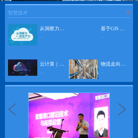
智慧技术
进入
智
从洞察力到生产力 伊利大数据的价值创造
基于GIS 的小城市交通网络分析研究
...
...
慧技术
12月2日，中国经济和金融领域最具权威性和前瞻性的年度盛会——第七届财新峰会在北京举行，围绕“改革执行力”这一主题，全国著名学者、知名企业家就“数字革命”等话题展开激烈讨论，共同为中国经济转型升级探寻新路径。全球乳业8强伊利集团从前瞻性的角度对大数据的价值创造进行了系统性的思考，大胆提出从洞察力到生产力的战略构想。伊利认为，数据本身并没有任何意义。只有不断分析和洞察这些数据，将其转化为信息和知识，再用来指导行为、解决实际问题，才能产生真正的价值。数据来源：线上+线下除了整合500多万销售终端、10亿级消费者和数量庞大的合作伙伴提供的信息，伊利还与百度、苏宁、天猫、唯品会、同程旅游等展开深入合作，建立互联网生态圈，实现了精准的用户需求画像和配套的产品策略，利用大数据技术深度挖掘消费者行为，洞察消费者需求。数据使用：产业链共赢伊利与全球大型零售商密切合作，进行资源整合与大数据信息共享，有针对性地调整货架摆放、促销设计等，为乳制品零售渠道提供关于消费场景和消费体验优化的全方位解决方案，提升消费者购物体验和满意度，强化消费者的忠诚度，最终实现供应商、零售商与消费者多方的共赢。而在互联网上，通过抓取和分析母婴人群的大数据信息，判断目标人群主要的营养需求，伊利构建了“母婴生态圈”——当一位新妈妈在平台上搜索相关营养信息时，大数据分析系统会根据她搜索和关注的内容，判断宝宝当前最关键的营养补充需求，并快速对接销售平台，完成从需求建立、到需求分析再到销售的循环闭合。数据价值：重要生产力2015年，伊利营业总收入达到603.6亿元。其中，安慕希零售额同比增长460%，金领冠珍护零售额同比增长27%，托菲尔零售额同比增长921%；在荷兰合作银行发布的2016年度“全球乳业20强”榜单中，伊利排名跃升至全球乳业8强。在市场的另一端，大数据还实现了与消费者的有效连接，使得伊利的企业品牌形象深入人心。根据凯度发布《2016 全球品牌足迹报告》显示，过去一年，消费者购买该品牌超过11亿人次——伊利成为中国消费者选择最多的品牌。大数据的广泛运用已经成为伊利重要的生产力构成，未来还将形成伊利集团实现从百亿级企业向千亿级企业跨越的重要驱动。（摘自：光明网）
导 读 本文对湖州市织里镇镇区现状交通网络、用地布局和人口分布等进行分析，利用GIS 软件构建交通网络，以道路密度与面积率为主要指标，通过叠加分析、核密度分析、可达性分析等空间分析方法，结合现状存在的问题对交通网络进行优化。结果表明，现状镇区核心区域属于典型的“窄马路、密路网”布局模式，交通通达性与可达性呈负相关，核心区交通网络优化后能够满足通行和停车需要，同时完善和优化镇区交通网络，使镇区用地布局更加合理，以更好地服务于工业、商业和居住等需求。织里镇作为中国童装名镇，现状镇区常住人口约30 万人，是浙江省首批小城市试点镇之一，具有高人口密度、高度混杂的土地利用以及高度混杂的居住与就业特征，使城市居民的出行距离较短、出行次数偏高。随着现代工业园区的建设、分离程度很高的居住地区和就业地区的逐渐形成，使居民的出行距离有所增加，主要的交通干道开始出现潮汐式交通流，对城市的交通运输系统产生了新的影响，给城市交通的发展带来了巨大的压力。本文将织里镇区建设用地布局、人口分布、交通网络等现状数据建立GIS 数据库[1]，利用GIS 空间分析方法[2]，对织里镇区范围内交通网络进行进一步分析研究。01 研究区交通网络现状分析1.1 现状用地布局与人口分布区域用地布局、人口分布与交通网络的形成三者相互影响、密切相关[3]，因此首先分析研究区现状用地布局与人口分布状况。图1 镇区建设用地现状布局图研究区总面积为2775.58 公顷，镇区现状布局如图1 所示（红线为镇区范围线，蓝线为核心区范围线，下同），其用地构成如表1，可以看出，现状建成区以工业用地为主，其比重达到37.63%，其中主要是童装加工为代表的一类工业用地，占工业用地比重约80%；纯居住用地占比不足，经实地调查，织里镇童装加工沿袭传统的家庭小作坊模式，属于典型的劳动密集型产业，其居住用地要以三合一的用地形式存在主（即一层以童装市场门面为主，二层空间为童装生产，三层、四层空间为居住空间），且公共管理与公共服务用地和绿地与广场用地严重不足，这种用地模式所带来的直接影响是居住环境质量不高，基于上述的现状建成区的用地构成，研究区居住、工作、生活环境亟需改善。图2 现状人口分布与功能业态叠加至2016 年年末，研究区范围内人口为30.22 万人，其中户籍人口为4.23 人，外来常住...
云计算｜边缘计算将为物联网行业带来巨大增长
物流走向未来的“魔法师”
频道
...
...
数据量迅速增长，据估计，到2025年，全球每天将产生463 EB的数据。智能建筑是数字世界的积极参与者：到2018年底，作为物联网建筑自动化一部分部署的传感器、执行器、模块、网关和其他连网设备的安装基数估计为1.51亿个，预计到2022年这一数字将达到4.83亿。随着如此多的建筑业主正在寻找节约能源、降低运营支出并达到可持续发展目标的方法，因此，毫无疑问，对物联网数据的依赖正在增加。事实上，现在生成的海量数据是边缘计算的主要推动力。在本文中，我们将定义边缘计算及其在物联网中的作用，以及为什么它有可能为整个物联网行业带来巨大的增长，并讨论设施管理中的一些潜在用例。边缘计算与物联网有什么关系？边缘计算是一个新概念，指的是某些物联网设备无需将数据发送到云端即可处理和分析数据的能力。相反，处理发生在数据源或附近(靠近网络的“边缘”)，无论是在物联网设备本身，还是在同一建筑物内或附近其他地方的本地边缘服务器。这与典型的物联网云计算设置形成鲜明对比，在该设置中，传感器从建筑环境中收集数据并将其传输到附近的物联网网关，该网关聚合传感器数据并将其上传到云中，然后在云中对其进行处理和分析。在未来，构建网络基础架构很有可能将边缘和云计算结合在一起，大规模数据处理和分析在云中进行，而边缘设备在本地处理关键的、对时间敏感的数据。边缘计算的3大优势与云计算相比，边缘计算有几个显着的优势：1、由于数据不必传输太远，因此可以减少处理时间通过云传递数据可能需要几秒钟的时间，而边缘计算可能只需要几微秒的时间，这在某些情况下非常有价值(比如自动驾驶)。2、它提供了超越云计算的改进能力特别是，需要快速处理和响应的应用程序将受益于边缘计算。▲例如，无人驾驶汽车需要边缘计算能够提供近乎即时的处理能力，以便为安全驾驶做出决定。▲智慧城市可以利用边缘计算来减少集中处理的数据量，并通过更快地对问题作出反应来改善它们的服务。▲甚至医疗机构也可以利用本地处理的优势，为农村地区的居民提供更好的医疗服务，并向各地的患者实时推荐治疗方案。3、它降低了与数据处理相关的成本如上所述，智能建筑产生的数据量预计在未来几年内将会大幅增加，因此，处理成本也会相应增加。由于建筑物中可能有数百个物联网设备，因此更有效地分类和管理数据至关重要。通过利用边缘和云计算选项，并且只向云发送重要数据，建筑物所有者可以将与数据处理相关的成本降低。类似...
近日，电商巨头亚马逊宣布了一项重要举措：要求所有三方卖家从8月31日开始，将其包裹的投递速度提高40%。那么，亚马逊究竟是如何在保证销量的同时，提高整个平台物流效率的？其实，亚马逊不仅仅是电商平台，还是一家科技公司，其在业内率先使用了大数据，利用人工智能和云技术进行仓储物流的管理，创新推出了预测性调拨、跨区域配送、跨国境配送等服务，并由此建立了全球跨境云仓。可以说，大数据应用技术是亚马逊提升物流效率、应对供应链挑战的关键。所谓物流大数据，即运输、仓储、搬运装卸、包装及流通加工等物流环节中涉及的数据、信息等。大数据应用技术在物流行业可以提升物流效率、应对供应链挑战。同时，数据赋能物流行业，能够给行业带来新的机遇和挑战。数据是赋能的魔法，尤其是物流大数据应用，使物流企业能够提高效率，降低成本，并寻求新的商机，可以说，大数据正在成为物流行业最大的福利。联想到这几年物流行业的快速发展，处处可见的大物流、大流通、新物流、新渠道、新零售、无界零售等等，成立的前提都是数据应用，是数据的变现与数据沉淀的结果。现如今，大数据已经渗透到物流的各个环节，并已成为物流行业创新的基石。未来，物流行业对大数据的需求前景将会更加广阔，大数据对包括供应链在内的行业变革以及跨界融合已在进行之中。PetaBase-i助力提升码头业务运行效率 在全球化的今天，集装箱运输业约占世界海运贸易总值的一半以上，集装箱运输已成为海运供应链非常重要的一环。堆场是集装箱码头的基础资源，堆场集箱堆位的分配管理直接影响码头的运作效率。国内一家知名度较高的上市公司(以下简称z 客户)，拥有几十个面积多达上百万平方米的码头和集装箱场站资源，每年为全球客户提供价值数十亿的仓储码头服务。在接触PetaBase-i 之前，z 客户一直使用集装箱信息管理系统来监控吉箱场位情况并进行相关统计分析。信息管理系统使用的是传统关系型数据库,但随着数据增长到一定的量级时，对集装箱码头堆场堆放情况的分析越来越困难，现有的系统和数据库策略限制了z客户优化码头资源调度的能力。为了提高实时分析性能，z客户决定引入一套实时大数据平台，一个能提供实时查询、灵活扩展的解决方案。这个方案需要能适应企业的数据增长速度，并能够在不中断服务的情况下提供弹性伸缩能力。经过综合能力评估后，z客户选择了PetaBase-i。PetaBase-i 通过快速处理和...
>>