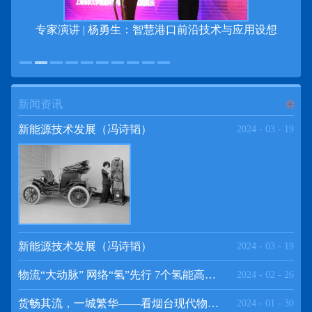
专家演讲 | 杨勇生：智慧港口前沿技术与应用设想
新闻资讯
进入
新
新能源技术发展（冯诗韬）
2024
-
03
-
19
闻资讯
频道
新能源技术发展（冯诗韬）
2024
-
03
-
19
物流“大动脉” 网络“氢”先行 7个氢能高速场景落地京津冀
2024
-
02
-
26
>>
货畅其流，一城繁华——看烟台现代物流发展
2024
-
01
-
30