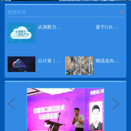
智慧技术
进入
智
从洞察力到生产力 伊利大数据的价值创造
基于GIS 的小城市交通网络分析研究
...
...
慧技术
12月2日，中国经济和金融领域最具权威性和前瞻性的年度盛会——第七届财新峰会在北京举行，围绕“改革执行力”这一主题，全国著名学者、知名企业家就“数字革命”等话题展开激烈讨论，共同为中国经济转型升级探寻新路径。全球乳业8强伊利集团从前瞻性的角度对大数据的价值创造进行了系统性的思考，大胆提出从洞察力到生产力的战略构想。伊利认为，数据本身并没有任何意义。只有不断分析和洞察这些数据，将其转化为信息和知识，再用来指导行为、解决实际问题，才能产生真正的价值。数据来源：线上+线下除了整合500多万销售终端、10亿级消费者和数量庞大的合作伙伴提供的信息，伊利还与百度、苏宁、天猫、唯品会、同程旅游等展开深入合作，建立互联网生态圈，实现了精准的用户需求画像和配套的产品策略，利用大数据技术深度挖掘消费者行为，洞察消费者需求。数据使用：产业链共赢伊利与全球大型零售商密切合作，进行资源整合与大数据信息共享，有针对性地调整货架摆放、促销设计等，为乳制品零售渠道提供关于消费场景和消费体验优化的全方位解决方案，提升消费者购物体验和满意度，强化消费者的忠诚度，最终实现供应商、零售商与消费者多方的共赢。而在互联网上，通过抓取和分析母婴人群的大数据信息，判断目标人群主要的营养需求，伊利构建了“母婴生态圈”——当一位新妈妈在平台上搜索相关营养信息时，大数据分析系统会根据她搜索和关注的内容，判断宝宝当前最关键的营养补充需求，并快速对接销售平台，完成从需求建立、到需求分析再到销售的循环闭合。数据价值：重要生产力2015年，伊利营业总收入达到603.6亿元。其中，安慕希零售额同比增长460%，金领冠珍护零售额同比增长27%，托菲尔零售额同比增长921%；在荷兰合作银行发布的2016年度“全球乳业20强”榜单中，伊利排名跃升至全球乳业8强。在市场的另一端，大数据还实现了与消费者的有效连接，使得伊利的企业品牌形象深入人心。根据凯度发布《2016 全球品牌足迹报告》显示，过去一年，消费者购买该品牌超过11亿人次——伊利成为中国消费者选择最多的品牌。大数据的广泛运用已经成为伊利重要的生产力构成，未来还将形成伊利集团实现从百亿级企业向千亿级企业跨越的重要驱动。（摘自：光明网）
导 读 本文对湖州市织里镇镇区现状交通网络、用地布局和人口分布等进行分析，利用GIS 软件构建交通网络，以道路密度与面积率为主要指标，通过叠加分析、核密度分析、可达性分析等空间分析方法，结合现状存在的问题对交通网络进行优化。结果表明，现状镇区核心区域属于典型的“窄马路、密路网”布局模式，交通通达性与可达性呈负相关，核心区交通网络优化后能够满足通行和停车需要，同时完善和优化镇区交通网络，使镇区用地布局更加合理，以更好地服务于工业、商业和居住等需求。织里镇作为中国童装名镇，现状镇区常住人口约30 万人，是浙江省首批小城市试点镇之一，具有高人口密度、高度混杂的土地利用以及高度混杂的居住与就业特征，使城市居民的出行距离较短、出行次数偏高。随着现代工业园区的建设、分离程度很高的居住地区和就业地区的逐渐形成，使居民的出行距离有所增加，主要的交通干道开始出现潮汐式交通流，对城市的交通运输系统产生了新的影响，给城市交通的发展带来了巨大的压力。本文将织里镇区建设用地布局、人口分布、交通网络等现状数据建立GIS 数据库[1]，利用GIS 空间分析方法[2]，对织里镇区范围内交通网络进行进一步分析研究。01 研究区交通网络现状分析1.1 现状用地布局与人口分布区域用地布局、人口分布与交通网络的形成三者相互影响、密切相关[3]，因此首先分析研究区现状用地布局与人口分布状况。图1 镇区建设用地现状布局图研究区总面积为2775.58 公顷，镇区现状布局如图1 所示（红线为镇区范围线，蓝线为核心区范围线，下同），其用地构成如表1，可以看出，现状建成区以工业用地为主，其比重达到37.63%，其中主要是童装加工为代表的一类工业用地，占工业用地比重约80%；纯居住用地占比不足，经实地调查，织里镇童装加工沿袭传统的家庭小作坊模式，属于典型的劳动密集型产业，其居住用地要以三合一的用地形式存在主（即一层以童装市场门面为主，二层空间为童装生产，三层、四层空间为居住空间），且公共管理与公共服务用地和绿地与广场用地严重不足，这种用地模式所带来的直接影响是居住环境质量不高，基于上述的现状建成区的用地构成，研究区居住、工作、生活环境亟需改善。图2 现状人口分布与功能业态叠加至2016 年年末，研究区范围内人口为30.22 万人，其中户籍人口为4.23 人，外来常住...
云计算｜边缘计算将为物联网行业带来巨大增长
物流走向未来的“魔法师”
频道
...
...
数据量迅速增长，据估计，到2025年，全球每天将产生463 EB的数据。智能建筑是数字世界的积极参与者：到2018年底，作为物联网建筑自动化一部分部署的传感器、执行器、模块、网关和其他连网设备的安装基数估计为1.51亿个，预计到2022年这一数字将达到4.83亿。随着如此多的建筑业主正在寻找节约能源、降低运营支出并达到可持续发展目标的方法，因此，毫无疑问，对物联网数据的依赖正在增加。事实上，现在生成的海量数据是边缘计算的主要推动力。在本文中，我们将定义边缘计算及其在物联网中的作用，以及为什么它有可能为整个物联网行业带来巨大的增长，并讨论设施管理中的一些潜在用例。边缘计算与物联网有什么关系？边缘计算是一个新概念，指的是某些物联网设备无需将数据发送到云端即可处理和分析数据的能力。相反，处理发生在数据源或附近(靠近网络的“边缘”)，无论是在物联网设备本身，还是在同一建筑物内或附近其他地方的本地边缘服务器。这与典型的物联网云计算设置形成鲜明对比，在该设置中，传感器从建筑环境中收集数据并将其传输到附近的物联网网关，该网关聚合传感器数据并将其上传到云中，然后在云中对其进行处理和分析。在未来，构建网络基础架构很有可能将边缘和云计算结合在一起，大规模数据处理和分析在云中进行，而边缘设备在本地处理关键的、对时间敏感的数据。边缘计算的3大优势与云计算相比，边缘计算有几个显着的优势：1、由于数据不必传输太远，因此可以减少处理时间通过云传递数据可能需要几秒钟的时间，而边缘计算可能只需要几微秒的时间，这在某些情况下非常有价值(比如自动驾驶)。2、它提供了超越云计算的改进能力特别是，需要快速处理和响应的应用程序将受益于边缘计算。▲例如，无人驾驶汽车需要边缘计算能够提供近乎即时的处理能力，以便为安全驾驶做出决定。▲智慧城市可以利用边缘计算来减少集中处理的数据量，并通过更快地对问题作出反应来改善它们的服务。▲甚至医疗机构也可以利用本地处理的优势，为农村地区的居民提供更好的医疗服务，并向各地的患者实时推荐治疗方案。3、它降低了与数据处理相关的成本如上所述，智能建筑产生的数据量预计在未来几年内将会大幅增加，因此，处理成本也会相应增加。由于建筑物中可能有数百个物联网设备，因此更有效地分类和管理数据至关重要。通过利用边缘和云计算选项，并且只向云发送重要数据，建筑物所有者可以将与数据处理相关的成本降低。类似...
近日，电商巨头亚马逊宣布了一项重要举措：要求所有三方卖家从8月31日开始，将其包裹的投递速度提高40%。那么，亚马逊究竟是如何在保证销量的同时，提高整个平台物流效率的？其实，亚马逊不仅仅是电商平台，还是一家科技公司，其在业内率先使用了大数据，利用人工智能和云技术进行仓储物流的管理，创新推出了预测性调拨、跨区域配送、跨国境配送等服务，并由此建立了全球跨境云仓。可以说，大数据应用技术是亚马逊提升物流效率、应对供应链挑战的关键。所谓物流大数据，即运输、仓储、搬运装卸、包装及流通加工等物流环节中涉及的数据、信息等。大数据应用技术在物流行业可以提升物流效率、应对供应链挑战。同时，数据赋能物流行业，能够给行业带来新的机遇和挑战。数据是赋能的魔法，尤其是物流大数据应用，使物流企业能够提高效率，降低成本，并寻求新的商机，可以说，大数据正在成为物流行业最大的福利。联想到这几年物流行业的快速发展，处处可见的大物流、大流通、新物流、新渠道、新零售、无界零售等等，成立的前提都是数据应用，是数据的变现与数据沉淀的结果。现如今，大数据已经渗透到物流的各个环节，并已成为物流行业创新的基石。未来，物流行业对大数据的需求前景将会更加广阔，大数据对包括供应链在内的行业变革以及跨界融合已在进行之中。PetaBase-i助力提升码头业务运行效率 在全球化的今天，集装箱运输业约占世界海运贸易总值的一半以上，集装箱运输已成为海运供应链非常重要的一环。堆场是集装箱码头的基础资源，堆场集箱堆位的分配管理直接影响码头的运作效率。国内一家知名度较高的上市公司(以下简称z 客户)，拥有几十个面积多达上百万平方米的码头和集装箱场站资源，每年为全球客户提供价值数十亿的仓储码头服务。在接触PetaBase-i 之前，z 客户一直使用集装箱信息管理系统来监控吉箱场位情况并进行相关统计分析。信息管理系统使用的是传统关系型数据库,但随着数据增长到一定的量级时，对集装箱码头堆场堆放情况的分析越来越困难，现有的系统和数据库策略限制了z客户优化码头资源调度的能力。为了提高实时分析性能，z客户决定引入一套实时大数据平台，一个能提供实时查询、灵活扩展的解决方案。这个方案需要能适应企业的数据增长速度，并能够在不中断服务的情况下提供弹性伸缩能力。经过综合能力评估后，z客户选择了PetaBase-i。PetaBase-i 通过快速处理和...
>>