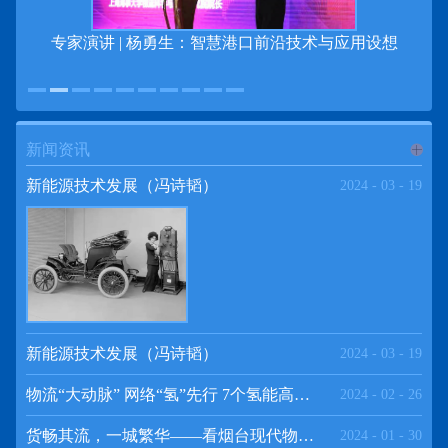
专家演讲 | 杨勇生：智慧港口前沿技术与应用设想
新闻资讯
进入
新
新能源技术发展（冯诗韬）
2024
-
03
-
19
闻资讯
频道
新能源技术发展（冯诗韬）
2024
-
03
-
19
物流“大动脉” 网络“氢”先行 7个氢能高速场景落地京津冀
2024
-
02
-
26
>>
货畅其流，一城繁华——看烟台现代物流发展
2024
-
01
-
30